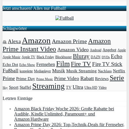
Jetzt anschauen! Alles nur Fußball!
Schlagwörter
Amazon
Amazon
Amazon Prime
Alexa
4k
Prime Instant Video
Amazon Video
Angebot
Apple
Android
Bluray
Echo
Apple Music
Apple TV
Blockbuster
DAZN
Black Friday
DVDs
Film
Fire TV
Fire TV Stick
Fernsehen
Echo Dot
Echo Show
Fußball
Musik
Musik Streaming
Netflix
Mediaplayer
Nachlass
komplette
Serie
Prime
Rabatt
Prime Video
Prime Day
Reviews
Prime Music
Streaming
Ultra
Sport
Staffel
TV
Ultra HD
Video
Sky
Letzten Einträge
Amazon Black Friday Woche 2026: Große Rabatte bei
Audible, Kindle Unlimited, Paramount+ und
Amazon Hardware
Amazon Prime Day 2026: Top-Technik-Deals für Fernseher,