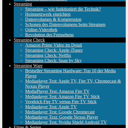
Streaming
Streaming – wie funktioniert die Technik?
Heimnetzwerk einrichten
Datenvolumen & Kompression
Schonen des Datenvolumens beim Streamen
Online-Videothek
Revolution des Fernsehens
Streaming Check
Amazon Prime Video im Detail
Streaming Check: Apple iTunes
Streaming Check: Netflix
Streaming Check: Snap by Sky
Streaming Ware
Bestseller Streaming Hardware: Top 10 der Media
Player
Mediaplayer Test: Apple TV, Fire TV, Chromecast &
Nexus Player
MediaPlayer Test: Amazon Fire TV
Mediaplayer Test: Amazon Fire TV Stick
Vergleich Fire TV versus Fire TV Stick
Mediaplayer Test: Apple TV
Mediaplayer Test: Google Chromecast
Mediaplayer Text: Google Nexus Player
Mediaplayer Test: Nvidia Shield Android TV
Filme & Serien