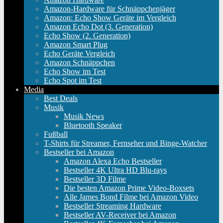
Amazon-Hardware für Schnäppchenjäger
Amazon: Echo Show Geräte im Vergleich
Amazon Echo Dot (3. Generation)
Echo Show (2. Generation)
Amazon Smart Plug
Echo Geräte Vergleich
Amazon Schnäppchen
Echo Show im Test
Echo Spot im Test
Media
Best Deals
Musik
Musik News
Bluetooth Speaker
Fußball
T-Shirts für Streamer, Fernseher und Binge-Watcher
Bestseller bei Amazon
Amazon Alexa Echo Bestseller
Bestseller 4K Ultra HD Blu-rays
Bestseller 3D Filme
Die besten Amazon Prime Video-Boxsets
Alle James Bond Filme bei Amazon Video
Bestseller Streaming Hardware
Bestseller AV-Receiver bei Amazon