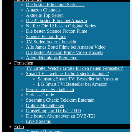
Die besten Filme und Serien …
Amazon Channels
Aktuelle Top-Serien
Die 25 besten Filme bei Amazon
Netflix: Die 12 besten Original Series
Die besten Science Fiction Filme
Science Fiction Filme
TV Serien in der Übersicht
Alle James Bond Filme bei Amazon Video
Die besten Amazon Prime Video-Boxsets
Ältere Heimkino-Premieren
Fernsehen
TV-Größe: Welche Größe für den neuen Fernseher?
Smart-TV – welche Technik steckt dahinter?
Samsung Smart TV: Bestseller bei Amazon
LG Smart TV: Bestseller bei Amazon
Fernsehen entwickelt sich
Serien – Guide
Streaming Check: Telekom Entertain
Online-Mediatheken
Umstellung auf DVB-T2 HD
Die besten Alternativen zu DVB-T2?
Live-Streams
Echo
Amazon Hardware