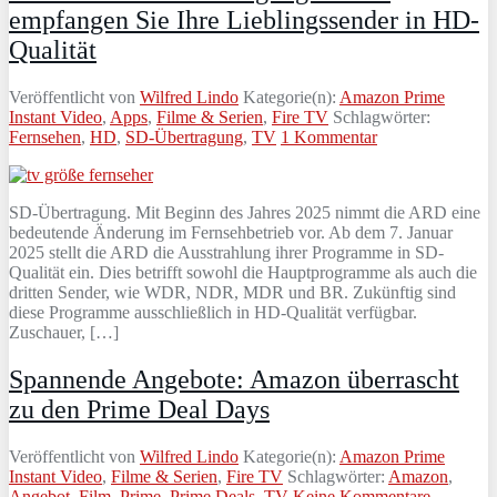
empfangen Sie Ihre Lieblingssender in HD-
Qualität
Veröffentlicht von
Wilfred Lindo
Kategorie(n):
Amazon Prime
Instant Video
,
Apps
,
Filme & Serien
,
Fire TV
Schlagwörter:
Fernsehen
,
HD
,
SD-Übertragung
,
TV
1 Kommentar
SD-Übertragung. Mit Beginn des Jahres 2025 nimmt die ARD eine
bedeutende Änderung im Fernsehbetrieb vor. Ab dem 7. Januar
2025 stellt die ARD die Ausstrahlung ihrer Programme in SD-
Qualität ein. Dies betrifft sowohl die Hauptprogramme als auch die
dritten Sender, wie WDR, NDR, MDR und BR. Zukünftig sind
diese Programme ausschließlich in HD-Qualität verfügbar.
Zuschauer, […]
Spannende Angebote: Amazon überrascht
zu den Prime Deal Days
Veröffentlicht von
Wilfred Lindo
Kategorie(n):
Amazon Prime
Instant Video
,
Filme & Serien
,
Fire TV
Schlagwörter:
Amazon
,
Angebot
,
Film
,
Prime
,
Prime Deals
,
TV
Keine Kommentare