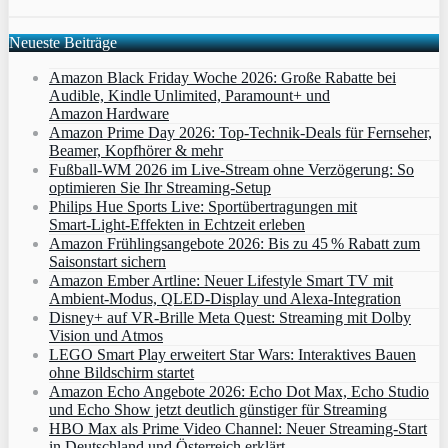
Neueste Beiträge
Amazon Black Friday Woche 2026: Große Rabatte bei
Audible, Kindle Unlimited, Paramount+ und
Amazon Hardware
Amazon Prime Day 2026: Top-Technik-Deals für Fernseher,
Beamer, Kopfhörer & mehr
Fußball-WM 2026 im Live-Stream ohne Verzögerung: So
optimieren Sie Ihr Streaming-Setup
Philips Hue Sports Live: Sportübertragungen mit
Smart‑Light‑Effekten in Echtzeit erleben
Amazon Frühlingsangebote 2026: Bis zu 45 % Rabatt zum
Saisonstart sichern
Amazon Ember Artline: Neuer Lifestyle Smart TV mit
Ambient‑Modus, QLED‑Display und Alexa‑Integration
Disney+ auf VR-Brille Meta Quest: Streaming mit Dolby
Vision und Atmos
LEGO Smart Play erweitert Star Wars: Interaktives Bauen
ohne Bildschirm startet
Amazon Echo Angebote 2026: Echo Dot Max, Echo Studio
und Echo Show jetzt deutlich günstiger für Streaming
HBO Max als Prime Video Channel: Neuer Streaming‑Start
in Deutschland und Österreich erklärt