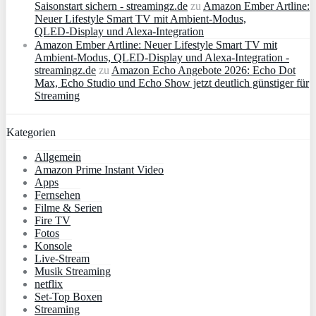
Saisonstart sichern - streamingz.de
zu
Amazon Ember Artline:
Neuer Lifestyle Smart TV mit Ambient‑Modus,
QLED‑Display und Alexa‑Integration
Amazon Ember Artline: Neuer Lifestyle Smart TV mit
Ambient‑Modus, QLED‑Display und Alexa‑Integration -
streamingz.de
zu
Amazon Echo Angebote 2026: Echo Dot
Max, Echo Studio und Echo Show jetzt deutlich günstiger für
Streaming
Kategorien
Allgemein
Amazon Prime Instant Video
Apps
Fernsehen
Filme & Serien
Fire TV
Fotos
Konsole
Live-Stream
Musik Streaming
netflix
Set-Top Boxen
Streaming