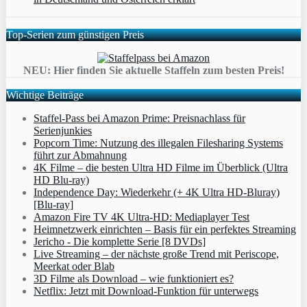
Top-Serien zum günstigen Preis
NEU: Hier finden Sie aktuelle Staffeln zum besten Preis!
Wichtige Beiträge
Staffel-Pass bei Amazon Prime: Preisnachlass für
Serienjunkies
Popcorn Time: Nutzung des illegalen Filesharing Systems
führt zur Abmahnung
4K Filme – die besten Ultra HD Filme im Überblick (Ultra
HD Blu-ray)
Independence Day: Wiederkehr (+ 4K Ultra HD-Bluray)
[Blu-ray]
Amazon Fire TV 4K Ultra-HD: Mediaplayer Test
Heimnetzwerk einrichten – Basis für ein perfektes Streaming
Jericho - Die komplette Serie [8 DVDs]
Live Streaming – der nächste große Trend mit Periscope,
Meerkat oder Blab
3D Filme als Download – wie funktioniert es?
Netflix: Jetzt mit Download-Funktion für unterwegs