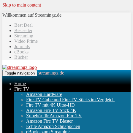
Skip to main content
Willkommen auf Streamingz.de
Best Deal
Bestseller
Streaming
Video Prime
Journals
eBooks
Bücher
streamingz.de
Toggle navigation
Home
Fire TV
Amazon Hardware
Fire TV Cube und Fire TV Sticks im Vergleich
Fire TV mit 4K Ultra-HD
Amazon Fire TV Stick 4K
Zubehör für Amazon Fire TV
Amazon Fire TV Blaster
Echte Amazon Schnäppchen
eBooks zum Streaming