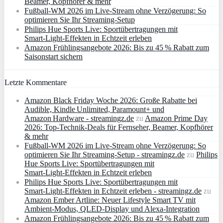
Beamer, Kopfhörer & mehr
Fußball-WM 2026 im Live-Stream ohne Verzögerung: So
optimieren Sie Ihr Streaming-Setup
Philips Hue Sports Live: Sportübertragungen mit
Smart‑Light‑Effekten in Echtzeit erleben
Amazon Frühlingsangebote 2026: Bis zu 45 % Rabatt zum
Saisonstart sichern
Letzte Kommentare
Amazon Black Friday Woche 2026: Große Rabatte bei
Audible, Kindle Unlimited, Paramount+ und
Amazon Hardware - streamingz.de
zu
Amazon Prime Day
2026: Top-Technik-Deals für Fernseher, Beamer, Kopfhörer
& mehr
Fußball-WM 2026 im Live-Stream ohne Verzögerung: So
optimieren Sie Ihr Streaming-Setup - streamingz.de
zu
Philips
Hue Sports Live: Sportübertragungen mit
Smart‑Light‑Effekten in Echtzeit erleben
Philips Hue Sports Live: Sportübertragungen mit
Smart‑Light‑Effekten in Echtzeit erleben - streamingz.de
zu
Amazon Ember Artline: Neuer Lifestyle Smart TV mit
Ambient‑Modus, QLED‑Display und Alexa‑Integration
Amazon Frühlingsangebote 2026: Bis zu 45 % Rabatt zum