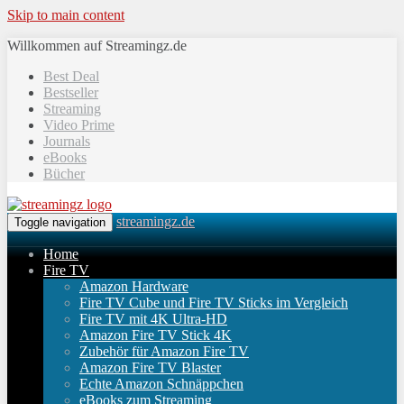
Skip to main content
Willkommen auf Streamingz.de
Best Deal
Bestseller
Streaming
Video Prime
Journals
eBooks
Bücher
streamingz.de
Toggle navigation
Home
Fire TV
Amazon Hardware
Fire TV Cube und Fire TV Sticks im Vergleich
Fire TV mit 4K Ultra-HD
Amazon Fire TV Stick 4K
Zubehör für Amazon Fire TV
Amazon Fire TV Blaster
Echte Amazon Schnäppchen
eBooks zum Streaming