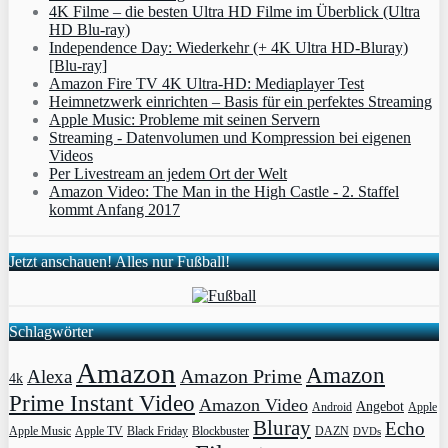
4K Filme – die besten Ultra HD Filme im Überblick (Ultra
HD Blu-ray)
Independence Day: Wiederkehr (+ 4K Ultra HD-Bluray)
[Blu-ray]
Amazon Fire TV 4K Ultra-HD: Mediaplayer Test
Heimnetzwerk einrichten – Basis für ein perfektes Streaming
Apple Music: Probleme mit seinen Servern
Streaming - Datenvolumen und Kompression bei eigenen
Videos
Per Livestream an jedem Ort der Welt
Amazon Video: The Man in the High Castle - 2. Staffel
kommt Anfang 2017
Jetzt anschauen! Alles nur Fußball!
Schlagwörter
Amazon
Amazon
Amazon Prime
Alexa
4k
Prime Instant Video
Amazon Video
Angebot
Apple
Android
Bluray
Echo
Apple Music
Apple TV
Blockbuster
DAZN
Black Friday
DVDs