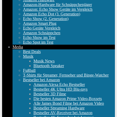
Amazon-Hardware für Schnäppchenjäger
Amazon: Echo Show Geräte im Vergleich
Amazon Echo Dot (3. Generation)
Echo Show (2. Generation)
Amazon Smart Plug
Echo Geräte Vergleich
Amazon Schnäppchen
Echo Show im Test
Echo Spot im Test
Media
Best Deals
Musik
Musik News
Bluetooth Speaker
Fußball
T-Shirts für Streamer, Fernseher und Binge-Watcher
Bestseller bei Amazon
Amazon Alexa Echo Bestseller
Bestseller 4K Ultra HD Blu-rays
Bestseller 3D Filme
Die besten Amazon Prime Video-Boxsets
Alle James Bond Filme bei Amazon Video
Bestseller Streaming Hardware
Bestseller AV-Receiver bei Amazon