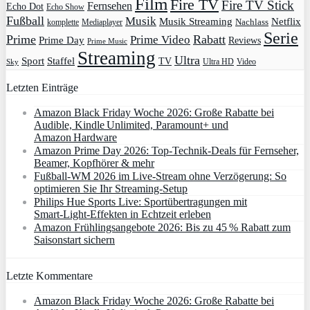
Film
Fire TV
Fire TV Stick
Fernsehen
Echo Dot
Echo Show
Fußball
Musik
Musik Streaming
Netflix
Mediaplayer
Nachlass
komplette
Serie
Prime
Rabatt
Prime Video
Prime Day
Reviews
Prime Music
Streaming
Ultra
Sport
Staffel
TV
Ultra HD
Video
Sky
Letzten Einträge
Amazon Black Friday Woche 2026: Große Rabatte bei
Audible, Kindle Unlimited, Paramount+ und
Amazon Hardware
Amazon Prime Day 2026: Top-Technik-Deals für Fernseher,
Beamer, Kopfhörer & mehr
Fußball-WM 2026 im Live-Stream ohne Verzögerung: So
optimieren Sie Ihr Streaming-Setup
Philips Hue Sports Live: Sportübertragungen mit
Smart‑Light‑Effekten in Echtzeit erleben
Amazon Frühlingsangebote 2026: Bis zu 45 % Rabatt zum
Saisonstart sichern
Letzte Kommentare
Amazon Black Friday Woche 2026: Große Rabatte bei