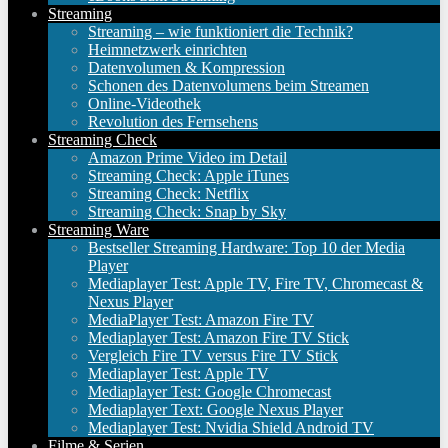
Streaming
Streaming – wie funktioniert die Technik?
Heimnetzwerk einrichten
Datenvolumen & Kompression
Schonen des Datenvolumens beim Streamen
Online-Videothek
Revolution des Fernsehens
Streaming Check
Amazon Prime Video im Detail
Streaming Check: Apple iTunes
Streaming Check: Netflix
Streaming Check: Snap by Sky
Streaming Ware
Bestseller Streaming Hardware: Top 10 der Media
Player
Mediaplayer Test: Apple TV, Fire TV, Chromecast &
Nexus Player
MediaPlayer Test: Amazon Fire TV
Mediaplayer Test: Amazon Fire TV Stick
Vergleich Fire TV versus Fire TV Stick
Mediaplayer Test: Apple TV
Mediaplayer Test: Google Chromecast
Mediaplayer Text: Google Nexus Player
Mediaplayer Test: Nvidia Shield Android TV
Filme & Serien