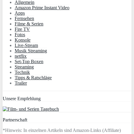
Allgemein
Amazon Prime Instant Video
Apps
Fernsehen
Filme & Serien
Fire TV
Fotos
Konsole
Live-Stream
Musik Streaming
netflix
Set-Top Boxen
Streaming
Technik
Tipps & Ratschläge
Trailer
Unsere Empfehlung
Partnerschaft
*Hinweis: In einzelnen Artikeln sind Amazon-Links (Affiliate)