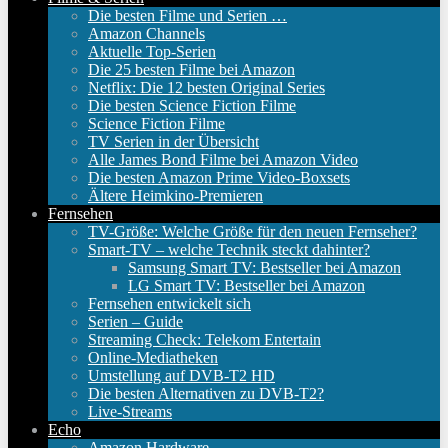
Die besten Filme und Serien …
Amazon Channels
Aktuelle Top-Serien
Die 25 besten Filme bei Amazon
Netflix: Die 12 besten Original Series
Die besten Science Fiction Filme
Science Fiction Filme
TV Serien in der Übersicht
Alle James Bond Filme bei Amazon Video
Die besten Amazon Prime Video-Boxsets
Ältere Heimkino-Premieren
Fernsehen
TV-Größe: Welche Größe für den neuen Fernseher?
Smart-TV – welche Technik steckt dahinter?
Samsung Smart TV: Bestseller bei Amazon
LG Smart TV: Bestseller bei Amazon
Fernsehen entwickelt sich
Serien – Guide
Streaming Check: Telekom Entertain
Online-Mediatheken
Umstellung auf DVB-T2 HD
Die besten Alternativen zu DVB-T2?
Live-Streams
Echo
Amazon Hardware