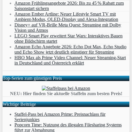
Amazon Frühlingsangebote 2026: Bis zu 45 % Rabatt zum
Saisonstart sichern
Amazon Ember Artline: Neuer Lifestyle Smart TV mit
Ambient‑Modus, QLED‑Display und Alexa‑Integration
Disney+ auf VR-Brille Meta Quest: Streaming mit Dolby
Vision und Atmos
LEGO Smart Play erweitert Star Wars: Interaktives Bauen
ohne Bildschirm startet
Amazon Echo Angebote 2026: Echo Dot Max, Echo Studio
und Echo Show jetzt deutlich günstiger für Streaming
HBO Max als Prime Video Channel: Neuer Streaming‑Start
in Deutschland und Österreich erklärt
Top-Serien zum günstigen Preis
NEU: Hier finden Sie aktuelle Staffeln zum besten Preis!
Wichtige Beiträge
Staffel-Pass bei Amazon Prime: Preisnachlass für
Serienjunkies
Popcorn Time: Nutzung des illegalen Filesharing Systems
führt zur Abmahnung