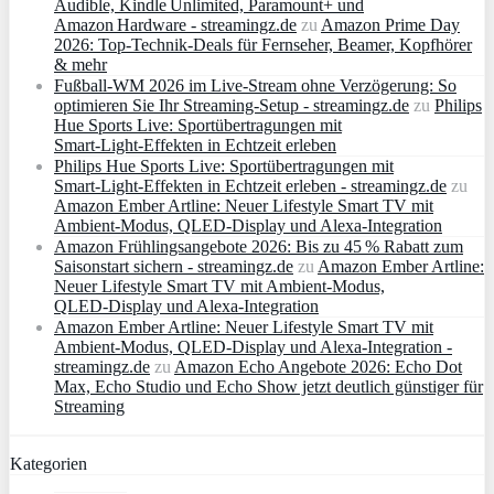
Audible, Kindle Unlimited, Paramount+ und
Amazon Hardware - streamingz.de
zu
Amazon Prime Day
2026: Top-Technik-Deals für Fernseher, Beamer, Kopfhörer
& mehr
Fußball-WM 2026 im Live-Stream ohne Verzögerung: So
optimieren Sie Ihr Streaming-Setup - streamingz.de
zu
Philips
Hue Sports Live: Sportübertragungen mit
Smart‑Light‑Effekten in Echtzeit erleben
Philips Hue Sports Live: Sportübertragungen mit
Smart‑Light‑Effekten in Echtzeit erleben - streamingz.de
zu
Amazon Ember Artline: Neuer Lifestyle Smart TV mit
Ambient‑Modus, QLED‑Display und Alexa‑Integration
Amazon Frühlingsangebote 2026: Bis zu 45 % Rabatt zum
Saisonstart sichern - streamingz.de
zu
Amazon Ember Artline:
Neuer Lifestyle Smart TV mit Ambient‑Modus,
QLED‑Display und Alexa‑Integration
Amazon Ember Artline: Neuer Lifestyle Smart TV mit
Ambient‑Modus, QLED‑Display und Alexa‑Integration -
streamingz.de
zu
Amazon Echo Angebote 2026: Echo Dot
Max, Echo Studio und Echo Show jetzt deutlich günstiger für
Streaming
Kategorien