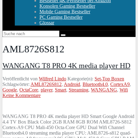
Bestseller 4K-Fernseher bei Amazon
Konsolen Gaming Bestseller
Mobile Gaming Bestseller
PC Gaming Bestseller
Glossar
AML8726S812
WANGANG T8 PRO 4K media player HD
Veröffentlicht von
Wilfred Lindo
Kategorie(n):
Set-Top Boxen
Schlagwörter:
AML8726S812
,
Android
,
Bluetooth4.0
,
CortexA9
,
Google
,
OctaCore
,
player
,
Smart
,
Streaming
,
WANGANG
,
Wifi
Keine Kommentare
WANGANG T8 PRO 4K media player HD Smart Google Android
4.4 TV Box Black Color 2GB RAM 8GB ROM AML8726-S812
Cortex-A9 CPU Mali-450 Octa-Core GPU Dual Wifi Channel
Bluetooth4.0 streaming media player CPU: AML8726-s812 quad-