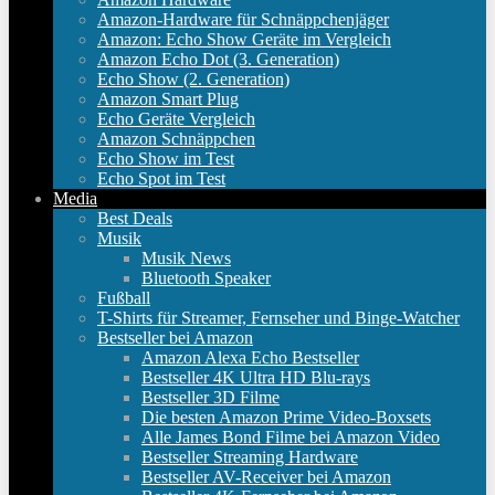
Amazon-Hardware für Schnäppchenjäger
Amazon: Echo Show Geräte im Vergleich
Amazon Echo Dot (3. Generation)
Echo Show (2. Generation)
Amazon Smart Plug
Echo Geräte Vergleich
Amazon Schnäppchen
Echo Show im Test
Echo Spot im Test
Media
Best Deals
Musik
Musik News
Bluetooth Speaker
Fußball
T-Shirts für Streamer, Fernseher und Binge-Watcher
Bestseller bei Amazon
Amazon Alexa Echo Bestseller
Bestseller 4K Ultra HD Blu-rays
Bestseller 3D Filme
Die besten Amazon Prime Video-Boxsets
Alle James Bond Filme bei Amazon Video
Bestseller Streaming Hardware
Bestseller AV-Receiver bei Amazon