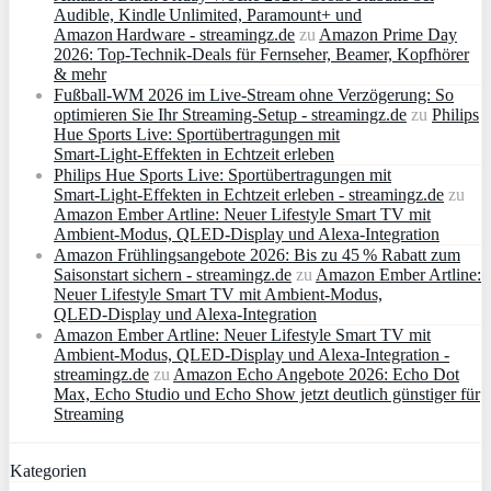
Audible, Kindle Unlimited, Paramount+ und
Amazon Hardware - streamingz.de
zu
Amazon Prime Day
2026: Top-Technik-Deals für Fernseher, Beamer, Kopfhörer
& mehr
Fußball-WM 2026 im Live-Stream ohne Verzögerung: So
optimieren Sie Ihr Streaming-Setup - streamingz.de
zu
Philips
Hue Sports Live: Sportübertragungen mit
Smart‑Light‑Effekten in Echtzeit erleben
Philips Hue Sports Live: Sportübertragungen mit
Smart‑Light‑Effekten in Echtzeit erleben - streamingz.de
zu
Amazon Ember Artline: Neuer Lifestyle Smart TV mit
Ambient‑Modus, QLED‑Display und Alexa‑Integration
Amazon Frühlingsangebote 2026: Bis zu 45 % Rabatt zum
Saisonstart sichern - streamingz.de
zu
Amazon Ember Artline:
Neuer Lifestyle Smart TV mit Ambient‑Modus,
QLED‑Display und Alexa‑Integration
Amazon Ember Artline: Neuer Lifestyle Smart TV mit
Ambient‑Modus, QLED‑Display und Alexa‑Integration -
streamingz.de
zu
Amazon Echo Angebote 2026: Echo Dot
Max, Echo Studio und Echo Show jetzt deutlich günstiger für
Streaming
Kategorien