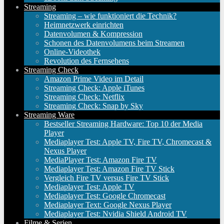
Streaming
Streaming – wie funktioniert die Technik?
Heimnetzwerk einrichten
Datenvolumen & Kompression
Schonen des Datenvolumens beim Streamen
Online-Videothek
Revolution des Fernsehens
Streaming Check
Amazon Prime Video im Detail
Streaming Check: Apple iTunes
Streaming Check: Netflix
Streaming Check: Snap by Sky
Streaming Ware
Bestseller Streaming Hardware: Top 10 der Media
Player
Mediaplayer Test: Apple TV, Fire TV, Chromecast &
Nexus Player
MediaPlayer Test: Amazon Fire TV
Mediaplayer Test: Amazon Fire TV Stick
Vergleich Fire TV versus Fire TV Stick
Mediaplayer Test: Apple TV
Mediaplayer Test: Google Chromecast
Mediaplayer Text: Google Nexus Player
Mediaplayer Test: Nvidia Shield Android TV
Filme & Serien