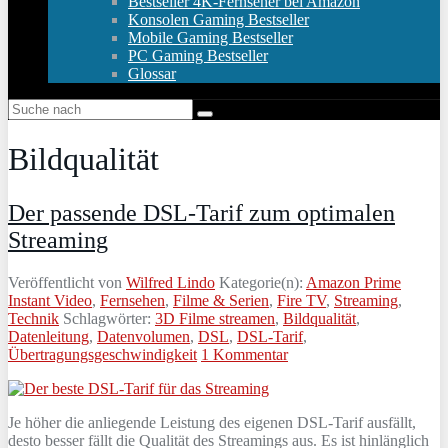
Bestseller 4K-Fernseher bei Amazon
Konsolen Gaming Bestseller
Mobile Gaming Bestseller
PC Gaming Bestseller
Glossar
Bildqualität
Der passende DSL-Tarif zum optimalen
Streaming
Veröffentlicht von
Wilfred Lindo
Kategorie(n):
Amazon Prime
Instant Video
,
Fernsehen
,
Filme & Serien
,
Fire TV
,
Streaming
,
Technik
Schlagwörter:
3D Filme streamen
,
Bildqualität
,
Datenleitung
,
Datenvolumen
,
DSL
,
DSL-Tarif
,
Übertragungsgeschwindigkeit
1 Kommentar
Je höher die anliegende Leistung des eigenen DSL-Tarif ausfällt,
desto besser fällt die Qualität des Streamings aus. Es ist hinlänglich