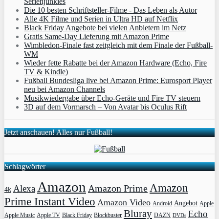
Serienjunkies
Die 10 besten Schriftsteller-Filme - Das Leben als Autor
Alle 4K Filme und Serien in Ultra HD auf Netflix
Black Friday Angebote bei vielen Anbietern im Netz
Gratis Same-Day Lieferung mit Amazon Prime
Wimbledon-Finale fast zeitgleich mit dem Finale der Fußball-
WM
Wieder fette Rabatte bei der Amazon Hardware (Echo, Fire
TV & Kindle)
Fußball Bundesliga live bei Amazon Prime: Eurosport Player
neu bei Amazon Channels
Musikwiedergabe über Echo-Geräte und Fire TV steuern
3D auf dem Vormarsch – Von Avatar bis Oculus Rift
Jetzt anschauen! Alles nur Fußball!
Schlagwörter
Amazon
Amazon
Amazon Prime
Alexa
4k
Prime Instant Video
Amazon Video
Angebot
Apple
Android
Bluray
Echo
Apple Music
Apple TV
Blockbuster
DAZN
Black Friday
DVDs