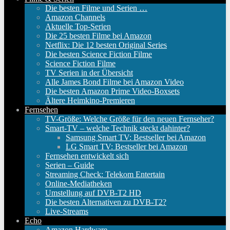
Die besten Filme und Serien …
Amazon Channels
Aktuelle Top-Serien
Die 25 besten Filme bei Amazon
Netflix: Die 12 besten Original Series
Die besten Science Fiction Filme
Science Fiction Filme
TV Serien in der Übersicht
Alle James Bond Filme bei Amazon Video
Die besten Amazon Prime Video-Boxsets
Ältere Heimkino-Premieren
Fernsehen
TV-Größe: Welche Größe für den neuen Fernseher?
Smart-TV – welche Technik steckt dahinter?
Samsung Smart TV: Bestseller bei Amazon
LG Smart TV: Bestseller bei Amazon
Fernsehen entwickelt sich
Serien – Guide
Streaming Check: Telekom Entertain
Online-Mediatheken
Umstellung auf DVB-T2 HD
Die besten Alternativen zu DVB-T2?
Live-Streams
Echo
Amazon Hardware