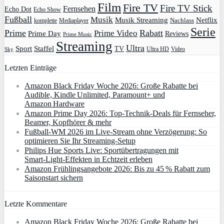
Film
Fire TV
Fire TV Stick
Fernsehen
Echo Dot
Echo Show
Fußball
Musik
Musik Streaming
Netflix
Mediaplayer
Nachlass
komplette
Serie
Prime
Rabatt
Prime Video
Prime Day
Reviews
Prime Music
Streaming
Ultra
Sport
Staffel
TV
Ultra HD
Video
Sky
Letzten Einträge
Amazon Black Friday Woche 2026: Große Rabatte bei
Audible, Kindle Unlimited, Paramount+ und
Amazon Hardware
Amazon Prime Day 2026: Top-Technik-Deals für Fernseher,
Beamer, Kopfhörer & mehr
Fußball-WM 2026 im Live-Stream ohne Verzögerung: So
optimieren Sie Ihr Streaming-Setup
Philips Hue Sports Live: Sportübertragungen mit
Smart‑Light‑Effekten in Echtzeit erleben
Amazon Frühlingsangebote 2026: Bis zu 45 % Rabatt zum
Saisonstart sichern
Letzte Kommentare
Amazon Black Friday Woche 2026: Große Rabatte bei