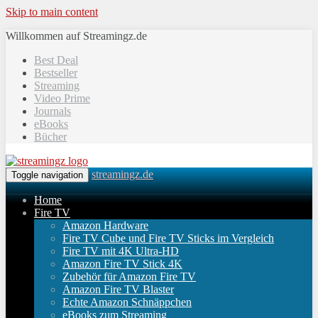
Skip to main content
Willkommen auf Streamingz.de
Best Deal
Bestseller
Streaming
Video Prime
Journals
eBooks
Bücher
streamingz.de
Toggle navigation
Home
Fire TV
Amazon Hardware
Fire TV Cube und Fire TV Sticks im Vergleich
Fire TV mit 4K Ultra-HD
Amazon Fire TV Stick 4K
Zubehör für Amazon Fire TV
Amazon Fire TV Blaster
Echte Amazon Schnäppchen
eBooks zum Streaming