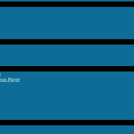
r
xus Player