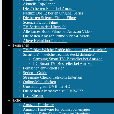
Aktuelle Top-Serien
Die 25 besten Filme bei Amazon
Netflix: Die 12 besten Original Series
Die besten Science Fiction Filme
Science Fiction Filme
TV Serien in der Übersicht
Alle James Bond Filme bei Amazon Video
Die besten Amazon Prime Video-Boxsets
Ältere Heimkino-Premieren
Fernsehen
TV-Größe: Welche Größe für den neuen Fernseher?
Smart-TV – welche Technik steckt dahinter?
Samsung Smart TV: Bestseller bei Amazon
LG Smart TV: Bestseller bei Amazon
Fernsehen entwickelt sich
Serien – Guide
Streaming Check: Telekom Entertain
Online-Mediatheken
Umstellung auf DVB-T2 HD
Die besten Alternativen zu DVB-T2?
Live-Streams
Echo
Amazon Hardware
Amazon-Hardware für Schnäppchenjäger
Amazon: Echo Show Geräte im Vergleich