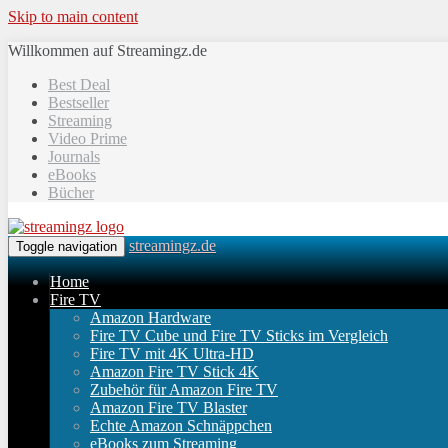
Skip to main content
Willkommen auf Streamingz.de
Best Deal
Bestseller
Streaming
Video Prime
Journals
eBooks
Bücher
streamingz.de
Toggle navigation
Home
Fire TV
Amazon Hardware
Fire TV Cube und Fire TV Sticks im Vergleich
Fire TV mit 4K Ultra-HD
Amazon Fire TV Stick 4K
Zubehör für Amazon Fire TV
Amazon Fire TV Blaster
Echte Amazon Schnäppchen
eBooks zum Streaming