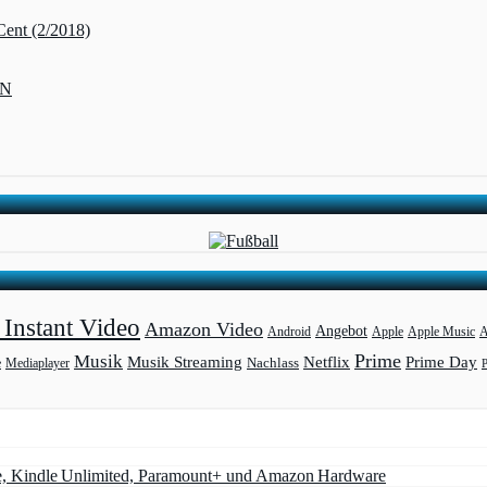
Cent (2/2018)
ZN
Instant Video
Amazon Video
Angebot
Apple
Apple Music
A
Android
Prime
Musik
Musik Streaming
Netflix
Prime Day
Mediaplayer
Nachlass
e
e, Kindle Unlimited, Paramount+ und Amazon Hardware