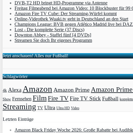
DVB-T2 HD bringt HD-Programme via Antenne
Freitag Filmeabend bei Amazon Video: 10 Blockbuster für 99 
Amazon Fire TV Cube: Der Streaming-Würfel kommt
Online-Videothek Wuaki.tv geht in Deutschland an den Start
Champions League: BVB gegen Atlético Madrid live bei DA
Lost - Die komplette Serie (37 Discs)
Downton Abbey - Staffel fünf [4 DVDs]
Streamen Sie doch Ihr eigenes Programm
Jetzt anschauen! Alles nur Fußball!
Schlagwörter
Amazon
Amazon Prime 
Amazon Prime
Alexa
4k
Film
Fire TV
Fire TV Stick
Fußball
Fernsehen
Show
komplett
Streaming
Ultra
TV
Ultra HD
Video
Letzten Einträge
Amazon Black Friday Woche 2026: Große Rabatte bei Audibl