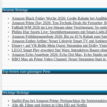
Neueste Beiträge
Amazon Black Friday Woche 2026: Große Rabatte bei Audibl
Amazon Prime Day 2026: Top-Technik-Deals für Fernseher, 
Fußball-WM 2026 im Live-Stream ohne Verzögerung: So optimi
Philips Hue Sports Live: Sportübertragungen mit Smart‑Light‑E
Amazon Frühlingsangebote 2026: Bis zu 45 % Rabatt zum Saiso
Amazon Ember Artline: Neuer Lifestyle Smart TV mit Ambien
Disney+ auf VR-Brille Meta Quest: Streaming mit Dolby Visi
LEGO Smart Play erweitert Star Wars: Interaktives Bauen ohne 
Amazon Echo Angebote 2026: Echo Dot Max, Echo Studio und E
HBO Max als Prime Video Channel: Neuer Streaming‑Start in D
Top-Serien zum günstigen Preis
Wichtige Beiträge
Staffel-Pass bei Amazon Prime: Preisnachlass für Serienjunkies
Alle 4K Filme und Serien in Ultra HD auf Netflix