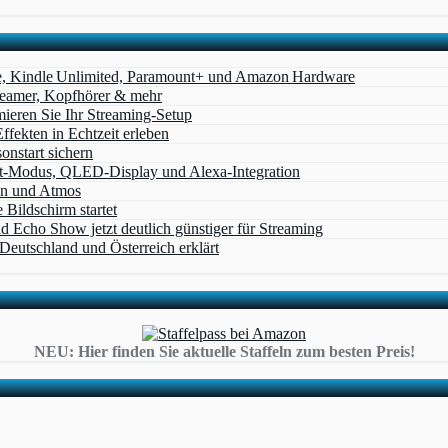
e, Kindle Unlimited, Paramount+ und Amazon Hardware
Beamer, Kopfhörer & mehr
eren Sie Ihr Streaming-Setup
ffekten in Echtzeit erleben
nstart sichern
t‑Modus, QLED‑Display und Alexa‑Integration
on und Atmos
Bildschirm startet
cho Show jetzt deutlich günstiger für Streaming
eutschland und Österreich erklärt
NEU: Hier finden Sie aktuelle Staffeln zum besten Preis!