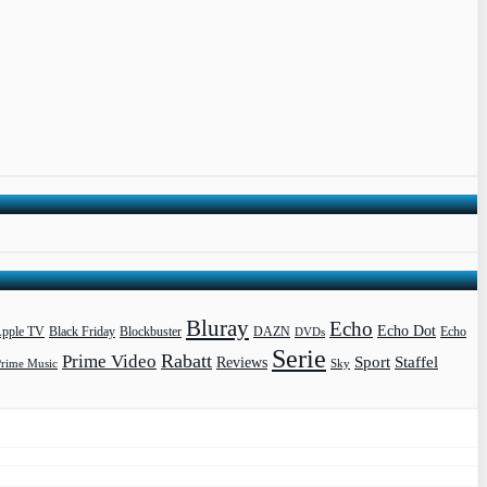
Bluray
Echo
Echo Dot
pple TV
Blockbuster
DAZN
Black Friday
DVDs
Echo
Serie
Rabatt
Prime Video
Sport
Staffel
Reviews
Prime Music
Sky