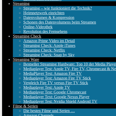
Streaming
Streaming – wie funktioniert die Technik?
Heimnetzwerk einrichten
Datenvolumen & Kompression
Schonen des Datenvolumens beim Streamen
Online-Videothek
Revolution des Fernsehens
Streaming Check
Amazon Prime Video im Detail
Streaming Check: Apple iTunes
Streaming Check: Netflix
Streaming Check: Snap by Sky
Streaming Ware
Bestseller Streaming Hardware: Top 10 der Media Playe
Mediaplayer Test: Apple TV, Fire TV, Chromecast & Ne
MediaPlayer Test: Amazon Fire TV
Mediaplayer Test: Amazon Fire TV Stick
Vergleich Fire TV versus Fire TV Stick
Mediaplayer Test: Apple TV
Mediaplayer Test: Google Chromecast
Mediaplayer Text: Google Nexus Player
Mediaplayer Test: Nvidia Shield Android TV
Filme & Serien
Die besten Filme und Serien …
Amazon Channels