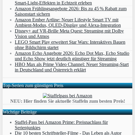
Smart‑Light‑Effekten in Echtzeit erleben
Amazon Frühlingsangebote 2026: Bis zu 45 % Rabatt zum
Saisonstart sichern
Amazon Ember Artline: Neuer Lifestyle Smart TV mit
Ambient‑Modus, QLED‑Display und Alexa‑Integration
Disney+ auf VR-Brille Meta Quest: Streaming mit Dolby
Vision und Atmos
LEGO Smart Play erweitert Star Wars: Interaktives Bauen
ohne Bildschirm startet
Amazon Echo Angebote 2026: Echo Dot Max, Echo Studio
und Echo Show jetzt deutlich günstiger für Streaming
HBO Max als Prime Video Channel: Neuer Streaming‑Start
in Deutschland und Österreich erklärt
Top-Serien zum günstigen Preis
NEU: Hier finden Sie aktuelle Staffeln zum besten Preis!
Wichtige Beiträge
Staffel-Pass bei Amazon Prime: Preisnachlass für
Serienjunkies
Die 10 besten Schriftsteller-Filme - Das Leben als Autor