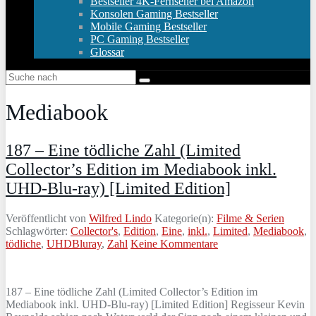
Bestseller 4K-Fernseher bei Amazon
Konsolen Gaming Bestseller
Mobile Gaming Bestseller
PC Gaming Bestseller
Glossar
Mediabook
187 – Eine tödliche Zahl (Limited
Collector’s Edition im Mediabook inkl.
UHD-Blu-ray) [Limited Edition]
Veröffentlicht von
Wilfred Lindo
Kategorie(n):
Filme & Serien
Schlagwörter:
Collector's
,
Edition
,
Eine
,
inkl.
,
Limited
,
Mediabook
,
tödliche
,
UHDBluray
,
Zahl
Keine Kommentare
187 – Eine tödliche Zahl (Limited Collector’s Edition im
Mediabook inkl. UHD-Blu-ray) [Limited Edition] Regisseur Kevin