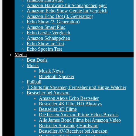
Amazon-Hardware für Schnäppchenjäger
Amazon: Echo Show Geräte im Vergleich
Amazon Echo Dot (3. Generation)
Echo Show (2. Generation)
Amazon Smart Plug
Echo Geräte Vergleich
Amazon Schnäppchen
Echo Show im Test
Echo Spot im Test
Media
Best Deals
Musik
Musik News
Bluetooth Speaker
Fußball
T-Shirts für Streamer, Fernseher und Binge-Watcher
Bestseller bei Amazon
Amazon Alexa Echo Bestseller
Bestseller 4K Ultra HD Blu-rays
Bestseller 3D Filme
Die besten Amazon Prime Video-Boxsets
Alle James Bond Filme bei Amazon Video
Bestseller Streaming Hardware
Bestseller AV-Receiver bei Amazon