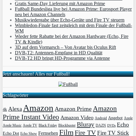
Gratis Same-Day Lieferung mit Amazon Prime
Fußball Bundesliga live bei Amazon Prime: Eurosport Player
neu bei Amazon Channels
Musikwiedergabe über Echo-Geräte und Fire TV steuern
Wimbledon-Finale fast zeitgleich mit dem Finale der Fußball-
WM
Wieder fette Rabatte bei der Amazon Hardware (Echo, Fire
TV & Kindle)
3D auf dem Vormarsch – Von Avatar bis Oculus Rift
DVB-T2: Antennen-Empfang in HD Qualität
DVB-T2 HD bringt HD-Programme via Antenne
Jetzt anschauen! Alles nur Fußball!
Schlagwörter
Amazon
Amazon
Amazon Prime
Alexa
4k
Prime Instant Video
Amazon Video
Angebot
Apple
Android
Bluray
Echo
Apple Music
Apple TV
Blockbuster
DAZN
Black Friday
DVDs
Film
Fire TV
Fire TV Stick
Fernsehen
Echo Dot
Echo Show