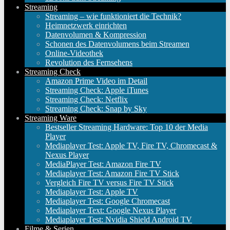
Streaming
Streaming – wie funktioniert die Technik?
Heimnetzwerk einrichten
Datenvolumen & Kompression
Schonen des Datenvolumens beim Streamen
Online-Videothek
Revolution des Fernsehens
Streaming Check
Amazon Prime Video im Detail
Streaming Check: Apple iTunes
Streaming Check: Netflix
Streaming Check: Snap by Sky
Streaming Ware
Bestseller Streaming Hardware: Top 10 der Media
Player
Mediaplayer Test: Apple TV, Fire TV, Chromecast &
Nexus Player
MediaPlayer Test: Amazon Fire TV
Mediaplayer Test: Amazon Fire TV Stick
Vergleich Fire TV versus Fire TV Stick
Mediaplayer Test: Apple TV
Mediaplayer Test: Google Chromecast
Mediaplayer Text: Google Nexus Player
Mediaplayer Test: Nvidia Shield Android TV
Filme & Serien