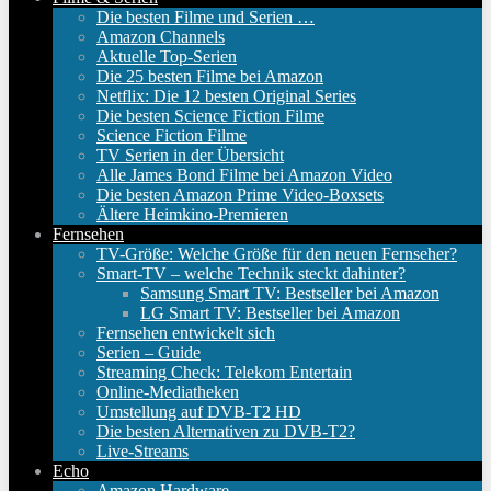
Die besten Filme und Serien …
Amazon Channels
Aktuelle Top-Serien
Die 25 besten Filme bei Amazon
Netflix: Die 12 besten Original Series
Die besten Science Fiction Filme
Science Fiction Filme
TV Serien in der Übersicht
Alle James Bond Filme bei Amazon Video
Die besten Amazon Prime Video-Boxsets
Ältere Heimkino-Premieren
Fernsehen
TV-Größe: Welche Größe für den neuen Fernseher?
Smart-TV – welche Technik steckt dahinter?
Samsung Smart TV: Bestseller bei Amazon
LG Smart TV: Bestseller bei Amazon
Fernsehen entwickelt sich
Serien – Guide
Streaming Check: Telekom Entertain
Online-Mediatheken
Umstellung auf DVB-T2 HD
Die besten Alternativen zu DVB-T2?
Live-Streams
Echo
Amazon Hardware