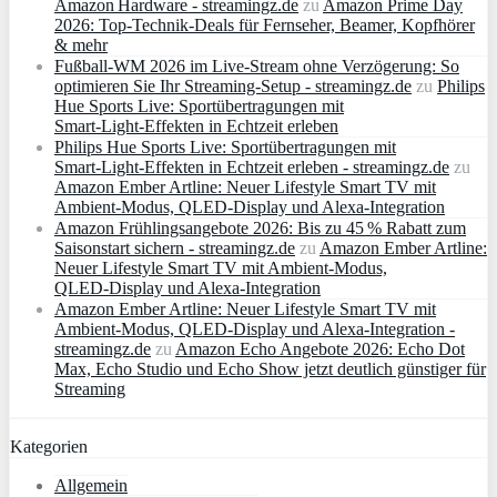
Amazon Hardware - streamingz.de
zu
Amazon Prime Day
2026: Top-Technik-Deals für Fernseher, Beamer, Kopfhörer
& mehr
Fußball-WM 2026 im Live-Stream ohne Verzögerung: So
optimieren Sie Ihr Streaming-Setup - streamingz.de
zu
Philips
Hue Sports Live: Sportübertragungen mit
Smart‑Light‑Effekten in Echtzeit erleben
Philips Hue Sports Live: Sportübertragungen mit
Smart‑Light‑Effekten in Echtzeit erleben - streamingz.de
zu
Amazon Ember Artline: Neuer Lifestyle Smart TV mit
Ambient‑Modus, QLED‑Display und Alexa‑Integration
Amazon Frühlingsangebote 2026: Bis zu 45 % Rabatt zum
Saisonstart sichern - streamingz.de
zu
Amazon Ember Artline:
Neuer Lifestyle Smart TV mit Ambient‑Modus,
QLED‑Display und Alexa‑Integration
Amazon Ember Artline: Neuer Lifestyle Smart TV mit
Ambient‑Modus, QLED‑Display und Alexa‑Integration -
streamingz.de
zu
Amazon Echo Angebote 2026: Echo Dot
Max, Echo Studio und Echo Show jetzt deutlich günstiger für
Streaming
Kategorien
Allgemein