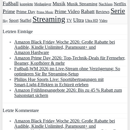
Fußball
Musik
Musik Streaming
Netflix
Mediaplayer
Nachlass
komplette
Serie
Prime
Rabatt
Prime Video
Prime Day
Reviews
Prime Music
Streaming
Ultra
Sport
Staffel
TV
Ultra HD
Video
Sky
Letzten Einträge
Amazon Black Friday Woche 2026: Große Rabatte bei
Audible, Kindle Unlimited, Paramount+ und
Amazon Hardware
Amazon Prime Day 2026: Top-Technik-Deals für Fernseher,
Beamer, Kopfhörer & mehr
Fußball-WM 2026 im Live-Stream ohne Verzögerung: So
optimieren Sie Ihr Streaming-Setup
Philips Hue Sports Live: Sportübertragungen mit
Smart‑Light‑Effekten in Echtzeit erleben
Amazon Frühlingsangebote 2026: Bis zu 45 % Rabatt zum
Saisonstart sichern
Letzte Kommentare
Amazon Black Friday Woche 2026: Große Rabatte bei
Audible, Kindle Unlimited, Paramount+ und