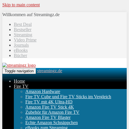
Skip to main content
Willkommen auf Streamingz.de
Best Deal
Bestseller
Streaming
Video Prime
Journals
eBooks
Bücher
streamingz.de
Toggle navigation
Home
Fire TV
Amazon Hardware
Fire TV Cube und Fire TV Sticks im Vergleich
Fire TV mit 4K Ultra-HD
Amazon Fire TV Stick 4K
Zubehör für Amazon Fire TV
Amazon Fire TV Blaster
Echte Amazon Schnäppchen
eBooks zum Streaming