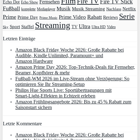
Film
Fire TV
Fire TV Stick
Fernsehen
Echo Dot
Echo Show
Fußball
Musik
Musik Streaming
Netflix
Mediaplayer
Nachlass
komplette
Serie
Prime
Rabatt
Prime Video
Prime Day
Reviews
Prime Music
Streaming
Ultra
Sport
Staffel
TV
Ultra HD
Video
Sky
Letzten Einträge
Amazon Black Friday Woche 2026: Große Rabatte bei
Audible, Kindle Unlimited, Paramount+ und
Amazon Hardware
Amazon Prime Day 2026: Top-Technik-Deals für Fernseher,
Beamer, Kopfhörer & mehr
Fußball-WM 2026 im Live-Stream ohne Verzögerung: So
optimieren Sie Ihr Streaming-Setup
Philips Hue Sports Live: Sportübertragungen mit
Smart‑Light‑Effekten in Echtzeit erleben
Amazon Frühlingsangebote 2026: Bis zu 45 % Rabatt zum
Saisonstart sichern
Letzte Kommentare
Amazon Black Friday Woche 2026: Große Rabatte bei