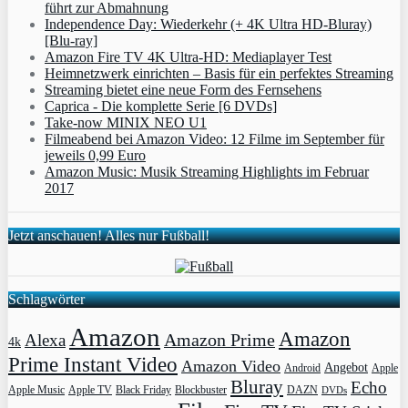
führt zur Abmahnung
Independence Day: Wiederkehr (+ 4K Ultra HD-Bluray)
[Blu-ray]
Amazon Fire TV 4K Ultra-HD: Mediaplayer Test
Heimnetzwerk einrichten – Basis für ein perfektes Streaming
Streaming bietet eine neue Form des Fernsehens
Caprica - Die komplette Serie [6 DVDs]
Take-now MINIX NEO U1
Filmeabend bei Amazon Video: 12 Filme im September für
jeweils 0,99 Euro
Amazon Music: Musik Streaming Highlights im Februar
2017
Jetzt anschauen! Alles nur Fußball!
Schlagwörter
Amazon
Amazon
Amazon Prime
Alexa
4k
Prime Instant Video
Amazon Video
Angebot
Apple
Android
Bluray
Echo
Apple Music
Apple TV
Blockbuster
DAZN
Black Friday
DVDs