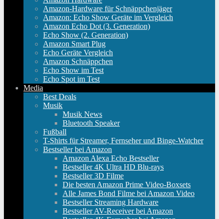
Amazon-Hardware für Schnäppchenjäger
Amazon: Echo Show Geräte im Vergleich
Amazon Echo Dot (3. Generation)
Echo Show (2. Generation)
Amazon Smart Plug
Echo Geräte Vergleich
Amazon Schnäppchen
Echo Show im Test
Echo Spot im Test
Media
Best Deals
Musik
Musik News
Bluetooth Speaker
Fußball
T-Shirts für Streamer, Fernseher und Binge-Watcher
Bestseller bei Amazon
Amazon Alexa Echo Bestseller
Bestseller 4K Ultra HD Blu-rays
Bestseller 3D Filme
Die besten Amazon Prime Video-Boxsets
Alle James Bond Filme bei Amazon Video
Bestseller Streaming Hardware
Bestseller AV-Receiver bei Amazon