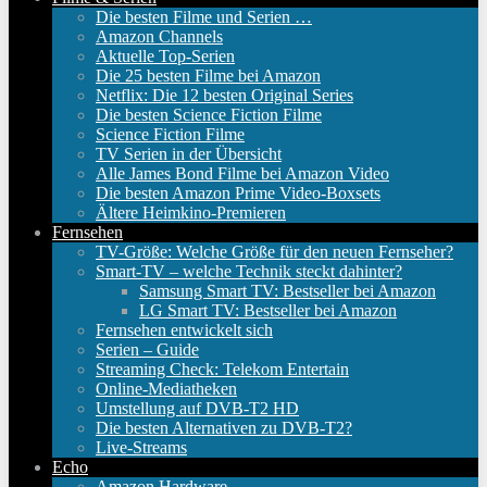
Die besten Filme und Serien …
Amazon Channels
Aktuelle Top-Serien
Die 25 besten Filme bei Amazon
Netflix: Die 12 besten Original Series
Die besten Science Fiction Filme
Science Fiction Filme
TV Serien in der Übersicht
Alle James Bond Filme bei Amazon Video
Die besten Amazon Prime Video-Boxsets
Ältere Heimkino-Premieren
Fernsehen
TV-Größe: Welche Größe für den neuen Fernseher?
Smart-TV – welche Technik steckt dahinter?
Samsung Smart TV: Bestseller bei Amazon
LG Smart TV: Bestseller bei Amazon
Fernsehen entwickelt sich
Serien – Guide
Streaming Check: Telekom Entertain
Online-Mediatheken
Umstellung auf DVB-T2 HD
Die besten Alternativen zu DVB-T2?
Live-Streams
Echo
Amazon Hardware