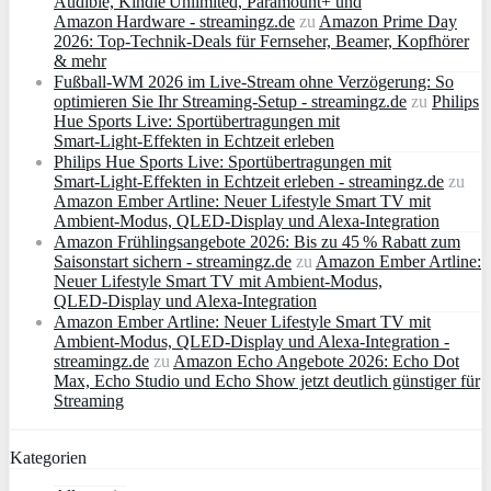
Audible, Kindle Unlimited, Paramount+ und
Amazon Hardware - streamingz.de
zu
Amazon Prime Day
2026: Top-Technik-Deals für Fernseher, Beamer, Kopfhörer
& mehr
Fußball-WM 2026 im Live-Stream ohne Verzögerung: So
optimieren Sie Ihr Streaming-Setup - streamingz.de
zu
Philips
Hue Sports Live: Sportübertragungen mit
Smart‑Light‑Effekten in Echtzeit erleben
Philips Hue Sports Live: Sportübertragungen mit
Smart‑Light‑Effekten in Echtzeit erleben - streamingz.de
zu
Amazon Ember Artline: Neuer Lifestyle Smart TV mit
Ambient‑Modus, QLED‑Display und Alexa‑Integration
Amazon Frühlingsangebote 2026: Bis zu 45 % Rabatt zum
Saisonstart sichern - streamingz.de
zu
Amazon Ember Artline:
Neuer Lifestyle Smart TV mit Ambient‑Modus,
QLED‑Display und Alexa‑Integration
Amazon Ember Artline: Neuer Lifestyle Smart TV mit
Ambient‑Modus, QLED‑Display und Alexa‑Integration -
streamingz.de
zu
Amazon Echo Angebote 2026: Echo Dot
Max, Echo Studio und Echo Show jetzt deutlich günstiger für
Streaming
Kategorien