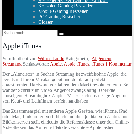
Bestseller 4K-Fernseher bei Amazon
Konsolen Gaming Bestseller
Mobile Gaming Bestseller
PC Gaming Bestseller
Glossar
Apple iTunes
Veröffentlicht von
Wilfred Lindo
Kategorie(n):
Allgemein
,
Streaming
Schlagwörter:
Apple
,
Apple iTunes
,
iTunes
1 Kommentar
Der „Altmeister“ in Sachen Streaming ist zweifelsohne Apple, die
bereits mit Ihrem Musikangebot und der darauf perfekt
abgestimmten Hardware vor Jahren dem Markt revolutionieren. So
war der Schritt zum Video-Angebot zwangsläufig. Über die
hauseigene Streamingbox Apple TV lässt sich das riesige Angebot
von Kauf- und Leihfilmen perfekt handhaben.
Das Zusammenspiel mit anderen Apple-Geräten, wie iPhone, iPad
oder Mac, funktioniert vorbildlich und die Qualität von Audio- und
Bildkonserven stellt eindeutig die Referenzklasse unter den Online-
Videotheken dar. Auf eine Flatrate verzichtete Apple bisher.