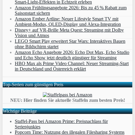
Smart‑Light‑Effekten in Echtzeit erleben
Amazon Frühlingsangebote 2026: Bis zu 45 % Rabatt zum
Saisonstart sichern
Amazon Ember Artline: Neuer Lifestyle Smart TV mit
Ambient‑Modus, QLED‑Display und Alexa‑Integration
Disney+ auf VR-Brille Meta Quest: Streaming mit Dolby
Vision und Atmos
LEGO Smart Play erweitert Star Wars: Interaktives Bauen
ohne Bildschirm startet
Amazon Echo Angebote 2026: Echo Dot Max, Echo Studio
und Echo Show jetzt deutlich günstiger für Streaming
HBO Max als Prime Video Channel: Neuer Streaming‑Start
in Deutschland und Österreich erklärt
Top-Serien zum günstigen Preis
NEU: Hier finden Sie aktuelle Staffeln zum besten Preis!
Wichtige Beiträge
Staffel-Pass bei Amazon Prime: Preisnachlass für
Serienjunkies
Popcorn Time: Nutzung des illegalen Filesharing Systems