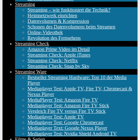
Streaming
Streaming – wie funktioniert die Technik?
Heimnetzwerk einrichten
Datenvolumen & Kompression
Schonen des Datenvolumens beim Streamen
Online-Videothek
Revolution des Fernsehens
Streaming Check
Amazon Prime Video im Detail
Streaming Check: Apple iTunes
Streaming Check: Netflix
Streaming Check: Snap by Sky
Streaming Ware
Bestseller Streaming Hardware: Top 10 der Media
Player
Mediaplayer Test: Apple TV, Fire TV, Chromecast &
Nexus Player
MediaPlayer Test: Amazon Fire TV
Mediaplayer Test: Amazon Fire TV Stick
Vergleich Fire TV versus Fire TV Stick
Mediaplayer Test: Apple TV
Mediaplayer Test: Google Chromecast
Mediaplayer Text: Google Nexus Player
Mediaplayer Test: Nvidia Shield Android TV
Filme & Serien