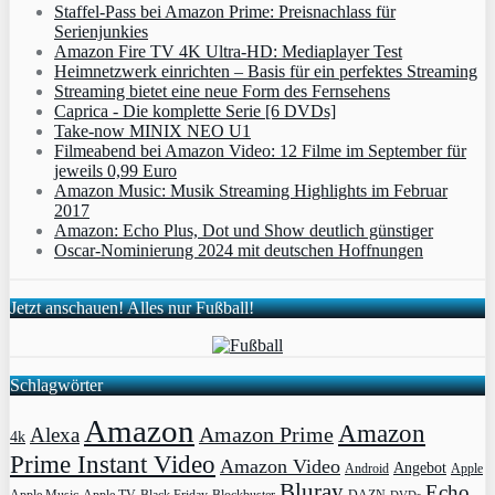
Staffel-Pass bei Amazon Prime: Preisnachlass für
Serienjunkies
Amazon Fire TV 4K Ultra-HD: Mediaplayer Test
Heimnetzwerk einrichten – Basis für ein perfektes Streaming
Streaming bietet eine neue Form des Fernsehens
Caprica - Die komplette Serie [6 DVDs]
Take-now MINIX NEO U1
Filmeabend bei Amazon Video: 12 Filme im September für
jeweils 0,99 Euro
Amazon Music: Musik Streaming Highlights im Februar
2017
Amazon: Echo Plus, Dot und Show deutlich günstiger
Oscar-Nominierung 2024 mit deutschen Hoffnungen
Jetzt anschauen! Alles nur Fußball!
Schlagwörter
Amazon
Amazon
Amazon Prime
Alexa
4k
Prime Instant Video
Amazon Video
Angebot
Apple
Android
Bluray
Echo