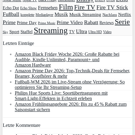
Apple Music
Apple TV
Blockbuster
DAZN
Black Friday
DVDs
Film
Fire TV
Fire TV Stick
Fernsehen
Echo Dot
Echo Show
Fußball
Musik
Musik Streaming
Netflix
Mediaplayer
Nachlass
komplette
Serie
Prime
Rabatt
Prime Video
Prime Day
Reviews
Prime Music
Streaming
Ultra
Sport
Staffel
TV
Ultra HD
Video
Sky
Letzten Einträge
Amazon Black Friday Woche 2026: Große Rabatte bei
Audible, Kindle Unlimited, Paramount+ und
Amazon Hardware
Amazon Prime Day 2026: Top-Technik-Deals für Fernseher,
Beamer, Kopfhörer & mehr
Fußball-WM 2026 im Live-Stream ohne Verzögerung: So
optimieren Sie Ihr Streaming-Setup
Philips Hue Sports Live: Sportübertragungen mit
Smart‑Light‑Effekten in Echtzeit erleben
Amazon Frühlingsangebote 2026: Bis zu 45 % Rabatt zum
Saisonstart sichern
Letzte Kommentare