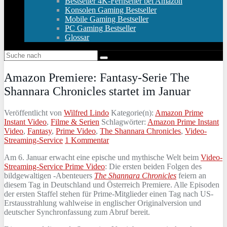
Bestseller 4K-Fernseher bei Amazon
Konsolen Gaming Bestseller
Mobile Gaming Bestseller
PC Gaming Bestseller
Glossar
Amazon Premiere: Fantasy-Serie The
Shannara Chronicles startet im Januar
Veröffentlicht von
Wilfred Lindo
Kategorie(n):
Amazon Prime
Instant Video
,
Filme & Serien
Schlagwörter:
Amazon Prime Instant
Video
,
Fantasy
,
Prime Video
,
The Shannara Chronicles
,
Video-
Streaming-Service
1 Kommentar
Am 6. Januar erwacht eine epische und mythische Welt beim
Video-
Streaming-Service Prime Video
: Die ersten beiden Folgen des
bildgewaltigen -Abenteuers
The Shannara Chronicles
feiern an
diesem Tag in Deutschland und Österreich Premiere. Alle Episoden
der ersten Staffel stehen für Prime-Mitglieder einen Tag nach US-
Erstausstrahlung wahlweise in englischer Originalversion und
deutscher Synchronfassung zum Abruf bereit.