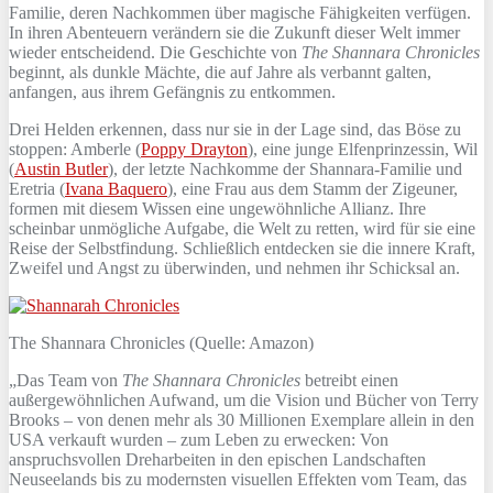
Familie, deren Nachkommen über magische Fähigkeiten verfügen.
In ihren Abenteuern verändern sie die Zukunft dieser Welt immer
wieder entscheidend. Die Geschichte von
The
Shannara Chronicles
beginnt, als dunkle Mächte, die auf Jahre als verbannt galten,
anfangen, aus ihrem Gefängnis zu entkommen.
Drei Helden erkennen, dass nur sie in der Lage sind, das Böse zu
stoppen: Amberle (
Poppy Drayton
), eine junge Elfenprinzessin, Wil
(
Austin Butler
), der letzte Nachkomme der Shannara-Familie und
Eretria (
Ivana Baquero
), eine Frau aus dem Stamm der Zigeuner,
formen mit diesem Wissen eine ungewöhnliche Allianz. Ihre
scheinbar unmögliche Aufgabe, die Welt zu retten, wird für sie eine
Reise der Selbstfindung. Schließlich entdecken sie die innere Kraft,
Zweifel und Angst zu überwinden, und nehmen ihr Schicksal an.
The Shannara Chronicles (Quelle: Amazon)
„Das Team von
The Shannara Chronicles
betreibt einen
außergewöhnlichen Aufwand, um die Vision und Bücher von Terry
Brooks – von denen mehr als 30 Millionen Exemplare allein in den
USA verkauft wurden – zum Leben zu erwecken: Von
anspruchsvollen Dreharbeiten in den epischen Landschaften
Neuseelands bis zu modernsten visuellen Effekten vom Team, das