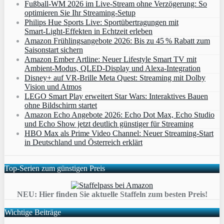
Fußball-WM 2026 im Live-Stream ohne Verzögerung: So
optimieren Sie Ihr Streaming-Setup
Philips Hue Sports Live: Sportübertragungen mit
Smart‑Light‑Effekten in Echtzeit erleben
Amazon Frühlingsangebote 2026: Bis zu 45 % Rabatt zum
Saisonstart sichern
Amazon Ember Artline: Neuer Lifestyle Smart TV mit
Ambient‑Modus, QLED‑Display und Alexa‑Integration
Disney+ auf VR-Brille Meta Quest: Streaming mit Dolby
Vision und Atmos
LEGO Smart Play erweitert Star Wars: Interaktives Bauen
ohne Bildschirm startet
Amazon Echo Angebote 2026: Echo Dot Max, Echo Studio
und Echo Show jetzt deutlich günstiger für Streaming
HBO Max als Prime Video Channel: Neuer Streaming‑Start
in Deutschland und Österreich erklärt
Top-Serien zum günstigen Preis
NEU: Hier finden Sie aktuelle Staffeln zum besten Preis!
Wichtige Beiträge