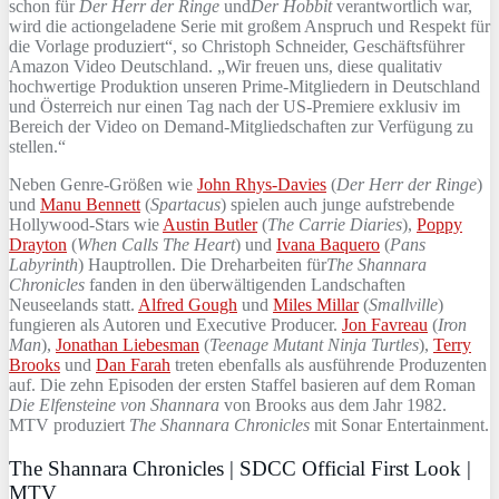
schon für
Der Herr der Ringe
und
Der Hobbit
verantwortlich war,
wird die actiongeladene Serie mit großem Anspruch und Respekt für
die Vorlage produziert“, so Christoph Schneider, Geschäftsführer
Amazon Video Deutschland. „Wir freuen uns, diese qualitativ
hochwertige Produktion unseren Prime-Mitgliedern in Deutschland
und Österreich nur einen Tag nach der US-Premiere exklusiv im
Bereich der Video on Demand-Mitgliedschaften zur Verfügung zu
stellen.“
Neben Genre-Größen wie
John Rhys-Davies
(
Der
Herr der Ringe
)
und
Manu Bennett
(
Spartacus
) spielen auch junge aufstrebende
Hollywood-Stars wie
Austin Butler
(
The Carrie Diaries
),
Poppy
Drayton
(
When Calls The Heart
) und
Ivana Baquero
(
Pans
Labyrinth
) Hauptrollen. Die Dreharbeiten für
The Shannara
Chronicles
fanden in den überwältigenden Landschaften
Neuseelands statt.
Alfred Gough
und
Miles Millar
(
Smallville
)
fungieren als Autoren und Executive Producer.
Jon Favreau
(
Iron
Man
),
Jonathan Liebesman
(
Teenage Mutant Ninja Turtles
),
Terry
Brooks
und
Dan Farah
treten ebenfalls als ausführende Produzenten
auf. Die zehn Episoden der ersten Staffel basieren auf dem Roman
Die Elfensteine von Shannara
von Brooks aus dem Jahr 1982.
MTV produziert
The Shannara Chronicles
mit Sonar Entertainment.
The Shannara Chronicles | SDCC Official First Look |
MTV