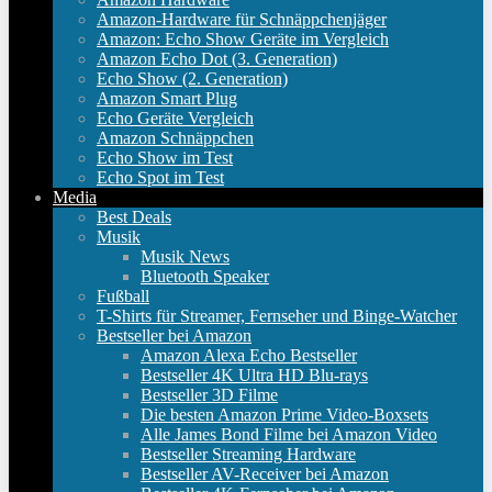
Amazon-Hardware für Schnäppchenjäger
Amazon: Echo Show Geräte im Vergleich
Amazon Echo Dot (3. Generation)
Echo Show (2. Generation)
Amazon Smart Plug
Echo Geräte Vergleich
Amazon Schnäppchen
Echo Show im Test
Echo Spot im Test
Media
Best Deals
Musik
Musik News
Bluetooth Speaker
Fußball
T-Shirts für Streamer, Fernseher und Binge-Watcher
Bestseller bei Amazon
Amazon Alexa Echo Bestseller
Bestseller 4K Ultra HD Blu-rays
Bestseller 3D Filme
Die besten Amazon Prime Video-Boxsets
Alle James Bond Filme bei Amazon Video
Bestseller Streaming Hardware
Bestseller AV-Receiver bei Amazon