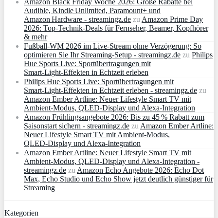
Amazon Black Friday Woche 2026: Große Rabatte bei
Audible, Kindle Unlimited, Paramount+ und
Amazon Hardware - streamingz.de
zu
Amazon Prime Day
2026: Top-Technik-Deals für Fernseher, Beamer, Kopfhörer
& mehr
Fußball-WM 2026 im Live-Stream ohne Verzögerung: So
optimieren Sie Ihr Streaming-Setup - streamingz.de
zu
Philips
Hue Sports Live: Sportübertragungen mit
Smart‑Light‑Effekten in Echtzeit erleben
Philips Hue Sports Live: Sportübertragungen mit
Smart‑Light‑Effekten in Echtzeit erleben - streamingz.de
zu
Amazon Ember Artline: Neuer Lifestyle Smart TV mit
Ambient‑Modus, QLED‑Display und Alexa‑Integration
Amazon Frühlingsangebote 2026: Bis zu 45 % Rabatt zum
Saisonstart sichern - streamingz.de
zu
Amazon Ember Artline:
Neuer Lifestyle Smart TV mit Ambient‑Modus,
QLED‑Display und Alexa‑Integration
Amazon Ember Artline: Neuer Lifestyle Smart TV mit
Ambient‑Modus, QLED‑Display und Alexa‑Integration -
streamingz.de
zu
Amazon Echo Angebote 2026: Echo Dot
Max, Echo Studio und Echo Show jetzt deutlich günstiger für
Streaming
Kategorien