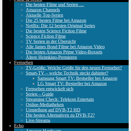
Die besten Filme und Serien …
Amazon Channels
Aktuelle Top-Serien
Die 25 besten Filme bei Amazon
Netflix: Die 12 besten Original Series
Die besten Science Fiction Filme
Science Fiction Filme
TV Serien in der Übersicht
Alle James Bond Filme bei Amazon Video
Die besten Amazon Prime Video-Boxsets
Ältere Heimkino-Premieren
Fernsehen
TV-Größe: Welche Größe für den neuen Fernseher?
Smart-TV – welche Technik steckt dahinter?
Samsung Smart TV: Bestseller bei Amazon
LG Smart TV: Bestseller bei Amazon
Fernsehen entwickelt sich
Serien – Guide
Streaming Check: Telekom Entertain
Online-Mediatheken
Umstellung auf DVB-T2 HD
Die besten Alternativen zu DVB-T2?
Live-Streams
Echo
Amazon Hardware