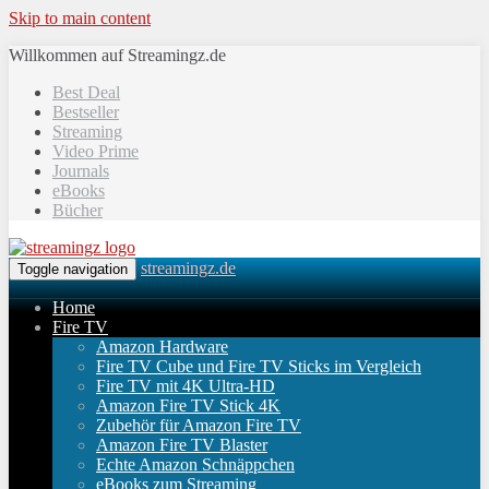
Skip to main content
Willkommen auf Streamingz.de
Best Deal
Bestseller
Streaming
Video Prime
Journals
eBooks
Bücher
streamingz.de
Toggle navigation
Home
Fire TV
Amazon Hardware
Fire TV Cube und Fire TV Sticks im Vergleich
Fire TV mit 4K Ultra-HD
Amazon Fire TV Stick 4K
Zubehör für Amazon Fire TV
Amazon Fire TV Blaster
Echte Amazon Schnäppchen
eBooks zum Streaming