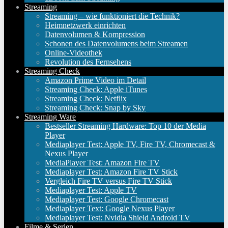
Streaming
Streaming – wie funktioniert die Technik?
Heimnetzwerk einrichten
Datenvolumen & Kompression
Schonen des Datenvolumens beim Streamen
Online-Videothek
Revolution des Fernsehens
Streaming Check
Amazon Prime Video im Detail
Streaming Check: Apple iTunes
Streaming Check: Netflix
Streaming Check: Snap by Sky
Streaming Ware
Bestseller Streaming Hardware: Top 10 der Media
Player
Mediaplayer Test: Apple TV, Fire TV, Chromecast &
Nexus Player
MediaPlayer Test: Amazon Fire TV
Mediaplayer Test: Amazon Fire TV Stick
Vergleich Fire TV versus Fire TV Stick
Mediaplayer Test: Apple TV
Mediaplayer Test: Google Chromecast
Mediaplayer Text: Google Nexus Player
Mediaplayer Test: Nvidia Shield Android TV
Filme & Serien