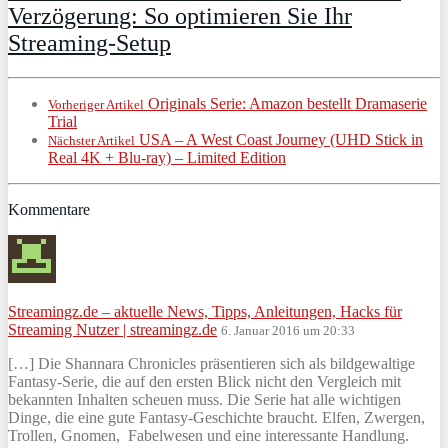
Verzögerung: So optimieren Sie Ihr
Streaming-Setup
Originals Serie: Amazon bestellt Dramaserie
Vorheriger Artikel
Trial
USA – A West Coast Journey (UHD Stick in
Nächster Artikel
Real 4K + Blu-ray) – Limited Edition
Kommentare
Streamingz.de – aktuelle News, Tipps, Anleitungen, Hacks für
Streaming Nutzer | streamingz.de
6. Januar 2016 um 20:33
[…] Die Shannara Chronicles präsentieren sich als bildgewaltige
Fantasy-Serie, die auf den ersten Blick nicht den Vergleich mit
bekannten Inhalten scheuen muss. Die Serie hat alle wichtigen
Dinge, die eine gute Fantasy-Geschichte braucht. Elfen, Zwergen,
Trollen, Gnomen, Fabelwesen und eine interessante Handlung.