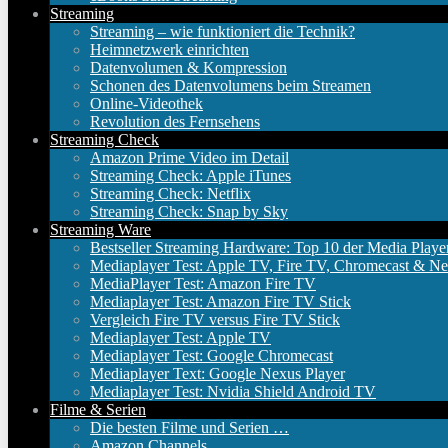
Streaming
Streaming – wie funktioniert die Technik?
Heimnetzwerk einrichten
Datenvolumen & Kompression
Schonen des Datenvolumens beim Streamen
Online-Videothek
Revolution des Fernsehens
Streaming Check
Amazon Prime Video im Detail
Streaming Check: Apple iTunes
Streaming Check: Netflix
Streaming Check: Snap by Sky
Streaming Ware
Bestseller Streaming Hardware: Top 10 der Media Playe
Mediaplayer Test: Apple TV, Fire TV, Chromecast & Ne
MediaPlayer Test: Amazon Fire TV
Mediaplayer Test: Amazon Fire TV Stick
Vergleich Fire TV versus Fire TV Stick
Mediaplayer Test: Apple TV
Mediaplayer Test: Google Chromecast
Mediaplayer Text: Google Nexus Player
Mediaplayer Test: Nvidia Shield Android TV
Filme & Serien
Die besten Filme und Serien …
Amazon Channels