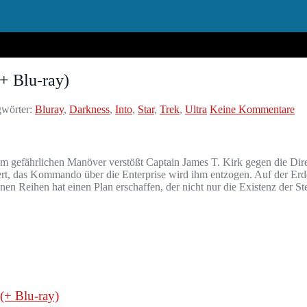
(+ Blu-ray)
wörter:
Bluray
,
Darkness
,
Into
,
Star
,
Trek
,
Ultra
Keine Kommentare
em gefährlichen Manöver verstößt Captain James T. Kirk gegen die Dire
ert, das Kommando über die Enterprise wird ihm entzogen. Auf der Erde
en Reihen hat einen Plan erschaffen, der nicht nur die Existenz der Ste
(+ Blu-ray)