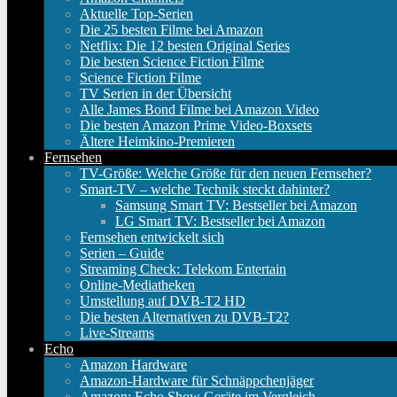
Aktuelle Top-Serien
Die 25 besten Filme bei Amazon
Netflix: Die 12 besten Original Series
Die besten Science Fiction Filme
Science Fiction Filme
TV Serien in der Übersicht
Alle James Bond Filme bei Amazon Video
Die besten Amazon Prime Video-Boxsets
Ältere Heimkino-Premieren
Fernsehen
TV-Größe: Welche Größe für den neuen Fernseher?
Smart-TV – welche Technik steckt dahinter?
Samsung Smart TV: Bestseller bei Amazon
LG Smart TV: Bestseller bei Amazon
Fernsehen entwickelt sich
Serien – Guide
Streaming Check: Telekom Entertain
Online-Mediatheken
Umstellung auf DVB-T2 HD
Die besten Alternativen zu DVB-T2?
Live-Streams
Echo
Amazon Hardware
Amazon-Hardware für Schnäppchenjäger
Amazon: Echo Show Geräte im Vergleich