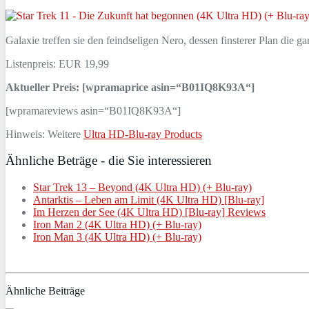
Galaxie treffen sie den feindseligen Nero, dessen finsterer Plan die 
Listenpreis: EUR 19,99
Aktueller Preis: [wpramaprice asin=“B01IQ8K93A“]
[wpramareviews asin=“B01IQ8K93A“]
Hinweis: Weitere
Ultra HD-Blu-ray Products
Ähnliche Beträge - die Sie interessieren
Star Trek 13 – Beyond (4K Ultra HD) (+ Blu-ray)
Antarktis – Leben am Limit (4K Ultra HD) [Blu-ray]
Im Herzen der See (4K Ultra HD) [Blu-ray] Reviews
Iron Man 2 (4K Ultra HD) (+ Blu-ray)
Iron Man 3 (4K Ultra HD) (+ Blu-ray)
Ähnliche Beiträge