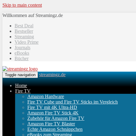
Skip to main content
Willkommen auf Streamingz.de
Best Deal
Bestseller
Streaming
Video Prime
Journals
eBooks
Bücher
streamingz.de
Toggle navigation
Home
Fire TV
Amazon Hardware
Fire TV Cube und Fire TV Sticks im Vergleich
Fire TV mit 4K Ultra-HD
Amazon Fire TV Stick 4K
Zubehör für Amazon Fire TV
Amazon Fire TV Blaster
Echte Amazon Schnäppchen
eBooks zum Streaming