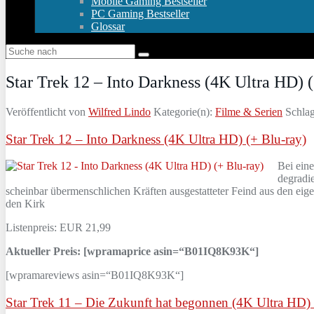
Mobile Gaming Bestseller
PC Gaming Bestseller
Glossar
Star Trek 12 – Into Darkness (4K Ultra HD) 
Veröffentlicht von
Wilfred Lindo
Kategorie(n):
Filme & Serien
Schlag
Star Trek 12 – Into Darkness (4K Ultra HD) (+ Blu-ray)
Bei ein
degradi
scheinbar übermenschlichen Kräften ausgestatteter Feind aus den eigen
den Kirk
Listenpreis: EUR 21,99
Aktueller Preis: [wpramaprice asin=“B01IQ8K93K“]
[wpramareviews asin=“B01IQ8K93K“]
Star Trek 11 – Die Zukunft hat begonnen (4K Ultra HD) 