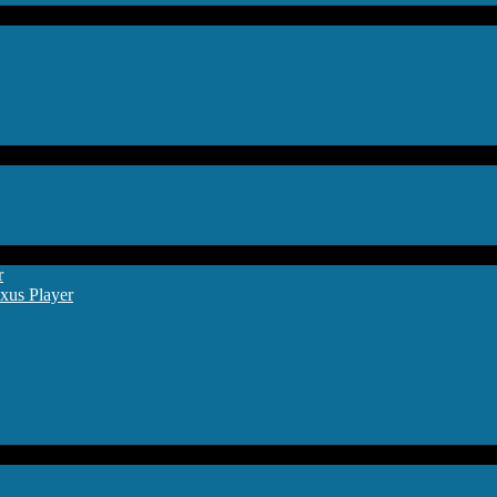
r
xus Player