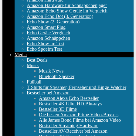
Amazon-Hardware für Schnäppchenjäger
Amazon: Echo Show Geräte im Vergleich
Amazon Echo Dot (3. Generation)
Echo Show (2. Generation)
Amazon Smart Plug
Echo Geräte Vergleich
Amazon Schnäppchen
Echo Show im Test
Echo Spot im Test
Media
Best Deals
Musik
Musik News
Bluetooth Speaker
Fußball
T-Shirts für Streamer, Fernseher und Binge-Watcher
Bestseller bei Amazon
Amazon Alexa Echo Bestseller
Bestseller 4K Ultra HD Blu-rays
Bestseller 3D Filme
Die besten Amazon Prime Video-Boxsets
Alle James Bond Filme bei Amazon Video
Bestseller Streaming Hardware
Bestseller AV-Receiver bei Amazon