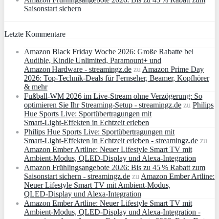
Saisonstart sichern
Letzte Kommentare
Amazon Black Friday Woche 2026: Große Rabatte bei
Audible, Kindle Unlimited, Paramount+ und
Amazon Hardware - streamingz.de
zu
Amazon Prime Day
2026: Top-Technik-Deals für Fernseher, Beamer, Kopfhörer
& mehr
Fußball-WM 2026 im Live-Stream ohne Verzögerung: So
optimieren Sie Ihr Streaming-Setup - streamingz.de
zu
Philips
Hue Sports Live: Sportübertragungen mit
Smart‑Light‑Effekten in Echtzeit erleben
Philips Hue Sports Live: Sportübertragungen mit
Smart‑Light‑Effekten in Echtzeit erleben - streamingz.de
zu
Amazon Ember Artline: Neuer Lifestyle Smart TV mit
Ambient‑Modus, QLED‑Display und Alexa‑Integration
Amazon Frühlingsangebote 2026: Bis zu 45 % Rabatt zum
Saisonstart sichern - streamingz.de
zu
Amazon Ember Artline:
Neuer Lifestyle Smart TV mit Ambient‑Modus,
QLED‑Display und Alexa‑Integration
Amazon Ember Artline: Neuer Lifestyle Smart TV mit
Ambient‑Modus, QLED‑Display und Alexa‑Integration -