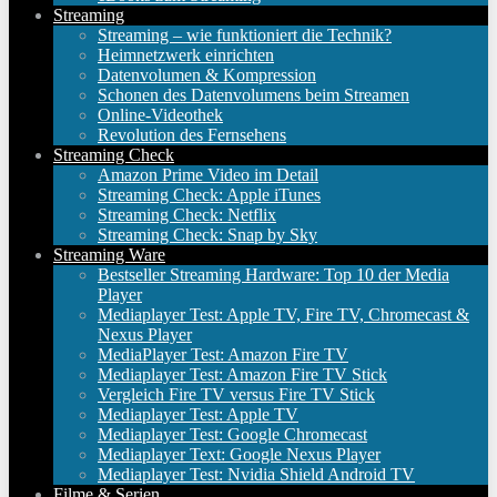
Streaming
Streaming – wie funktioniert die Technik?
Heimnetzwerk einrichten
Datenvolumen & Kompression
Schonen des Datenvolumens beim Streamen
Online-Videothek
Revolution des Fernsehens
Streaming Check
Amazon Prime Video im Detail
Streaming Check: Apple iTunes
Streaming Check: Netflix
Streaming Check: Snap by Sky
Streaming Ware
Bestseller Streaming Hardware: Top 10 der Media
Player
Mediaplayer Test: Apple TV, Fire TV, Chromecast &
Nexus Player
MediaPlayer Test: Amazon Fire TV
Mediaplayer Test: Amazon Fire TV Stick
Vergleich Fire TV versus Fire TV Stick
Mediaplayer Test: Apple TV
Mediaplayer Test: Google Chromecast
Mediaplayer Text: Google Nexus Player
Mediaplayer Test: Nvidia Shield Android TV
Filme & Serien