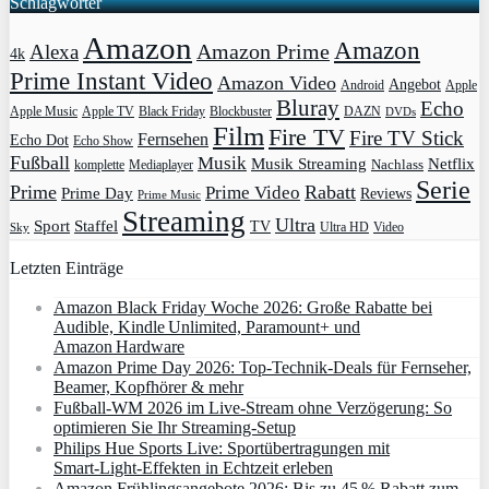
Schlagwörter
Amazon
Amazon
Amazon Prime
Alexa
4k
Prime Instant Video
Amazon Video
Angebot
Apple
Android
Bluray
Echo
Apple Music
Apple TV
Blockbuster
DAZN
Black Friday
DVDs
Film
Fire TV
Fire TV Stick
Fernsehen
Echo Dot
Echo Show
Fußball
Musik
Musik Streaming
Netflix
Mediaplayer
Nachlass
komplette
Serie
Prime
Rabatt
Prime Video
Prime Day
Reviews
Prime Music
Streaming
Ultra
Sport
Staffel
TV
Ultra HD
Video
Sky
Letzten Einträge
Amazon Black Friday Woche 2026: Große Rabatte bei
Audible, Kindle Unlimited, Paramount+ und
Amazon Hardware
Amazon Prime Day 2026: Top-Technik-Deals für Fernseher,
Beamer, Kopfhörer & mehr
Fußball-WM 2026 im Live-Stream ohne Verzögerung: So
optimieren Sie Ihr Streaming-Setup
Philips Hue Sports Live: Sportübertragungen mit
Smart‑Light‑Effekten in Echtzeit erleben
Amazon Frühlingsangebote 2026: Bis zu 45 % Rabatt zum