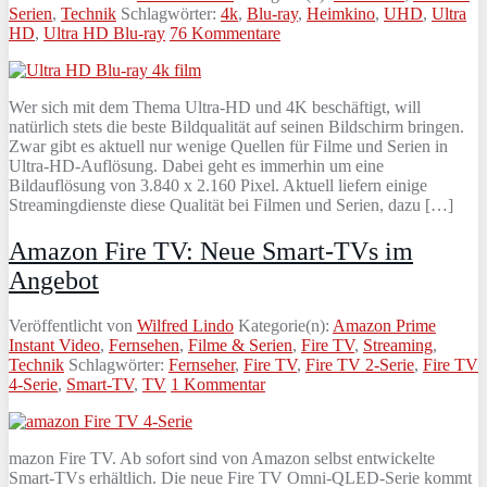
Serien
,
Technik
Schlagwörter:
4k
,
Blu-ray
,
Heimkino
,
UHD
,
Ultra
HD
,
Ultra HD Blu-ray
76 Kommentare
Wer sich mit dem Thema Ultra-HD und 4K beschäftigt, will
natürlich stets die beste Bildqualität auf seinen Bildschirm bringen.
Zwar gibt es aktuell nur wenige Quellen für Filme und Serien in
Ultra-HD-Auflösung. Dabei geht es immerhin um eine
Bildauflösung von 3.840 x 2.160 Pixel. Aktuell liefern einige
Streamingdienste diese Qualität bei Filmen und Serien, dazu […]
Amazon Fire TV: Neue Smart-TVs im
Angebot
Veröffentlicht von
Wilfred Lindo
Kategorie(n):
Amazon Prime
Instant Video
,
Fernsehen
,
Filme & Serien
,
Fire TV
,
Streaming
,
Technik
Schlagwörter:
Fernseher
,
Fire TV
,
Fire TV 2-Serie
,
Fire TV
4-Serie
,
Smart-TV
,
TV
1 Kommentar
mazon Fire TV. Ab sofort sind von Amazon selbst entwickelte
Smart-TVs erhältlich. Die neue Fire TV Omni-QLED-Serie kommt