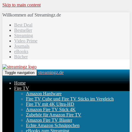
Skip to main content
Willkommen auf Streamingz.de
Best Deal
Bestseller
Streaming
Video Prime
Journals
eBooks
Bücher
streamingz.de
Toggle navigation
Home
Fire TV
Amazon Hardware
Fire TV Cube und Fire TV Sticks im Vergleich
Fire TV mit 4K Ultra-HD
Amazon Fire TV Stick 4K
Zubehör für Amazon Fire TV
Amazon Fire TV Blaster
Echte Amazon Schnäppchen
eBooks zum Streaming