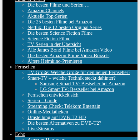
Die besten Filme und Serien …
Amazon Channels
Aktuelle Top-Serien
Die 25 besten Filme bei Amazon
Netflix: Die 12 besten Original Series
Die besten Science Fiction Filme
Science Fiction Filme
TV Serien in der Übersicht
Alle James Bond Filme bei Amazon Video
Die besten Amazon Prime Video-Boxsets
Ältere Heimkino-Premieren
Fernsehen
TV-Größe: Welche Größe für den neuen Fernseher?
Smart-TV – welche Technik steckt dahinter?
Samsung Smart TV: Bestseller bei Amazon
LG Smart TV: Bestseller bei Amazon
Fernsehen entwickelt sich
Serien – Guide
Streaming Check: Telekom Entertain
Online-Mediatheken
Umstellung auf DVB-T2 HD
Die besten Alternativen zu DVB-T2?
Live-Streams
Echo
Amazon Hardware