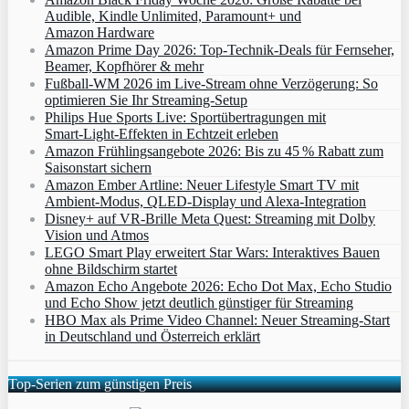
Audible, Kindle Unlimited, Paramount+ und
Amazon Hardware
Amazon Prime Day 2026: Top-Technik-Deals für Fernseher,
Beamer, Kopfhörer & mehr
Fußball-WM 2026 im Live-Stream ohne Verzögerung: So
optimieren Sie Ihr Streaming-Setup
Philips Hue Sports Live: Sportübertragungen mit
Smart‑Light‑Effekten in Echtzeit erleben
Amazon Frühlingsangebote 2026: Bis zu 45 % Rabatt zum
Saisonstart sichern
Amazon Ember Artline: Neuer Lifestyle Smart TV mit
Ambient‑Modus, QLED‑Display und Alexa‑Integration
Disney+ auf VR-Brille Meta Quest: Streaming mit Dolby
Vision und Atmos
LEGO Smart Play erweitert Star Wars: Interaktives Bauen
ohne Bildschirm startet
Amazon Echo Angebote 2026: Echo Dot Max, Echo Studio
und Echo Show jetzt deutlich günstiger für Streaming
HBO Max als Prime Video Channel: Neuer Streaming‑Start
in Deutschland und Österreich erklärt
Top-Serien zum günstigen Preis