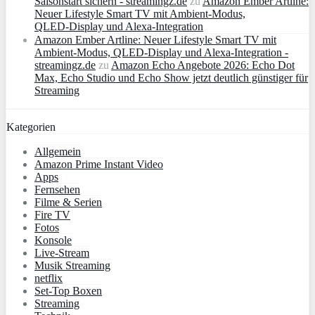
Saisonstart sichern - streamingz.de
zu
Amazon Ember Artline:
Neuer Lifestyle Smart TV mit Ambient‑Modus,
QLED‑Display und Alexa‑Integration
Amazon Ember Artline: Neuer Lifestyle Smart TV mit
Ambient‑Modus, QLED‑Display und Alexa‑Integration -
streamingz.de
zu
Amazon Echo Angebote 2026: Echo Dot
Max, Echo Studio und Echo Show jetzt deutlich günstiger für
Streaming
Kategorien
Allgemein
Amazon Prime Instant Video
Apps
Fernsehen
Filme & Serien
Fire TV
Fotos
Konsole
Live-Stream
Musik Streaming
netflix
Set-Top Boxen
Streaming