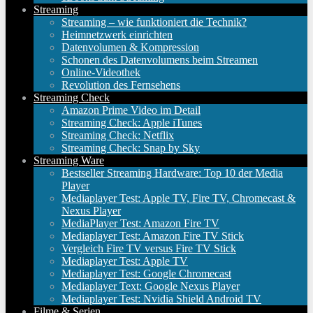
Streaming
Streaming – wie funktioniert die Technik?
Heimnetzwerk einrichten
Datenvolumen & Kompression
Schonen des Datenvolumens beim Streamen
Online-Videothek
Revolution des Fernsehens
Streaming Check
Amazon Prime Video im Detail
Streaming Check: Apple iTunes
Streaming Check: Netflix
Streaming Check: Snap by Sky
Streaming Ware
Bestseller Streaming Hardware: Top 10 der Media
Player
Mediaplayer Test: Apple TV, Fire TV, Chromecast &
Nexus Player
MediaPlayer Test: Amazon Fire TV
Mediaplayer Test: Amazon Fire TV Stick
Vergleich Fire TV versus Fire TV Stick
Mediaplayer Test: Apple TV
Mediaplayer Test: Google Chromecast
Mediaplayer Text: Google Nexus Player
Mediaplayer Test: Nvidia Shield Android TV
Filme & Serien