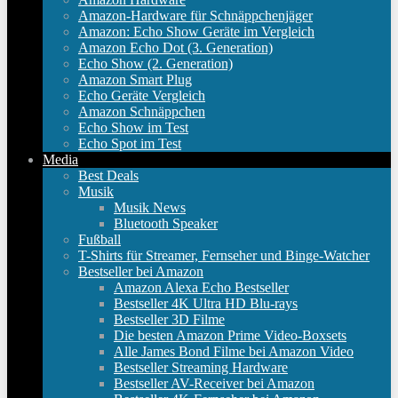
Amazon-Hardware für Schnäppchenjäger
Amazon: Echo Show Geräte im Vergleich
Amazon Echo Dot (3. Generation)
Echo Show (2. Generation)
Amazon Smart Plug
Echo Geräte Vergleich
Amazon Schnäppchen
Echo Show im Test
Echo Spot im Test
Media
Best Deals
Musik
Musik News
Bluetooth Speaker
Fußball
T-Shirts für Streamer, Fernseher und Binge-Watcher
Bestseller bei Amazon
Amazon Alexa Echo Bestseller
Bestseller 4K Ultra HD Blu-rays
Bestseller 3D Filme
Die besten Amazon Prime Video-Boxsets
Alle James Bond Filme bei Amazon Video
Bestseller Streaming Hardware
Bestseller AV-Receiver bei Amazon