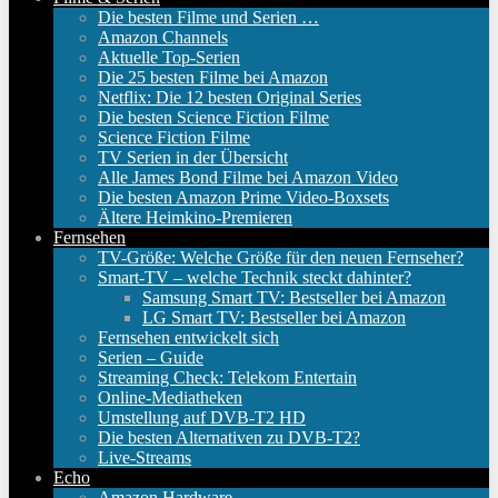
Die besten Filme und Serien …
Amazon Channels
Aktuelle Top-Serien
Die 25 besten Filme bei Amazon
Netflix: Die 12 besten Original Series
Die besten Science Fiction Filme
Science Fiction Filme
TV Serien in der Übersicht
Alle James Bond Filme bei Amazon Video
Die besten Amazon Prime Video-Boxsets
Ältere Heimkino-Premieren
Fernsehen
TV-Größe: Welche Größe für den neuen Fernseher?
Smart-TV – welche Technik steckt dahinter?
Samsung Smart TV: Bestseller bei Amazon
LG Smart TV: Bestseller bei Amazon
Fernsehen entwickelt sich
Serien – Guide
Streaming Check: Telekom Entertain
Online-Mediatheken
Umstellung auf DVB-T2 HD
Die besten Alternativen zu DVB-T2?
Live-Streams
Echo
Amazon Hardware