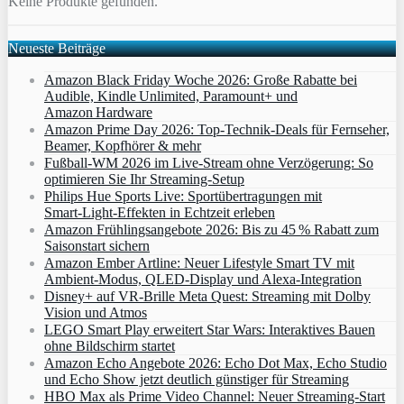
Keine Produkte gefunden.
Neueste Beiträge
Amazon Black Friday Woche 2026: Große Rabatte bei
Audible, Kindle Unlimited, Paramount+ und
Amazon Hardware
Amazon Prime Day 2026: Top-Technik-Deals für Fernseher,
Beamer, Kopfhörer & mehr
Fußball-WM 2026 im Live-Stream ohne Verzögerung: So
optimieren Sie Ihr Streaming-Setup
Philips Hue Sports Live: Sportübertragungen mit
Smart‑Light‑Effekten in Echtzeit erleben
Amazon Frühlingsangebote 2026: Bis zu 45 % Rabatt zum
Saisonstart sichern
Amazon Ember Artline: Neuer Lifestyle Smart TV mit
Ambient‑Modus, QLED‑Display und Alexa‑Integration
Disney+ auf VR-Brille Meta Quest: Streaming mit Dolby
Vision und Atmos
LEGO Smart Play erweitert Star Wars: Interaktives Bauen
ohne Bildschirm startet
Amazon Echo Angebote 2026: Echo Dot Max, Echo Studio
und Echo Show jetzt deutlich günstiger für Streaming
HBO Max als Prime Video Channel: Neuer Streaming‑Start