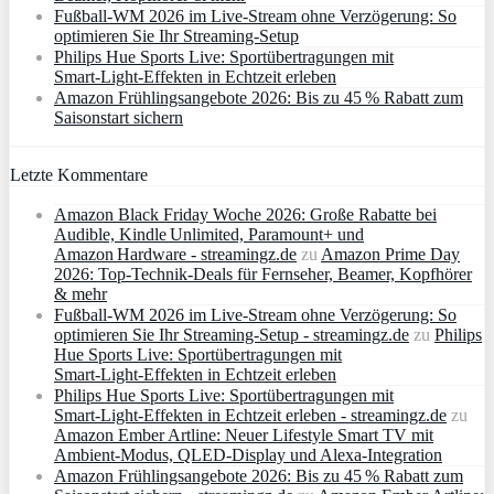
Fußball-WM 2026 im Live-Stream ohne Verzögerung: So
optimieren Sie Ihr Streaming-Setup
Philips Hue Sports Live: Sportübertragungen mit
Smart‑Light‑Effekten in Echtzeit erleben
Amazon Frühlingsangebote 2026: Bis zu 45 % Rabatt zum
Saisonstart sichern
Letzte Kommentare
Amazon Black Friday Woche 2026: Große Rabatte bei
Audible, Kindle Unlimited, Paramount+ und
Amazon Hardware - streamingz.de
zu
Amazon Prime Day
2026: Top-Technik-Deals für Fernseher, Beamer, Kopfhörer
& mehr
Fußball-WM 2026 im Live-Stream ohne Verzögerung: So
optimieren Sie Ihr Streaming-Setup - streamingz.de
zu
Philips
Hue Sports Live: Sportübertragungen mit
Smart‑Light‑Effekten in Echtzeit erleben
Philips Hue Sports Live: Sportübertragungen mit
Smart‑Light‑Effekten in Echtzeit erleben - streamingz.de
zu
Amazon Ember Artline: Neuer Lifestyle Smart TV mit
Ambient‑Modus, QLED‑Display und Alexa‑Integration
Amazon Frühlingsangebote 2026: Bis zu 45 % Rabatt zum