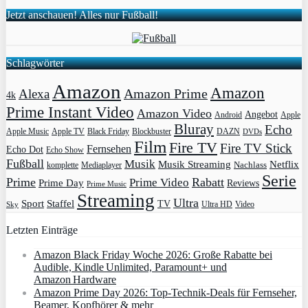
Jetzt anschauen! Alles nur Fußball!
Schlagwörter
Amazon
Amazon
Amazon Prime
Alexa
4k
Prime Instant Video
Amazon Video
Angebot
Apple
Android
Bluray
Echo
Apple Music
Apple TV
Blockbuster
DAZN
Black Friday
DVDs
Film
Fire TV
Fire TV Stick
Fernsehen
Echo Dot
Echo Show
Fußball
Musik
Musik Streaming
Netflix
Mediaplayer
Nachlass
komplette
Serie
Prime
Rabatt
Prime Video
Prime Day
Reviews
Prime Music
Streaming
Ultra
Sport
Staffel
TV
Ultra HD
Video
Sky
Letzten Einträge
Amazon Black Friday Woche 2026: Große Rabatte bei
Audible, Kindle Unlimited, Paramount+ und
Amazon Hardware
Amazon Prime Day 2026: Top-Technik-Deals für Fernseher,
Beamer, Kopfhörer & mehr