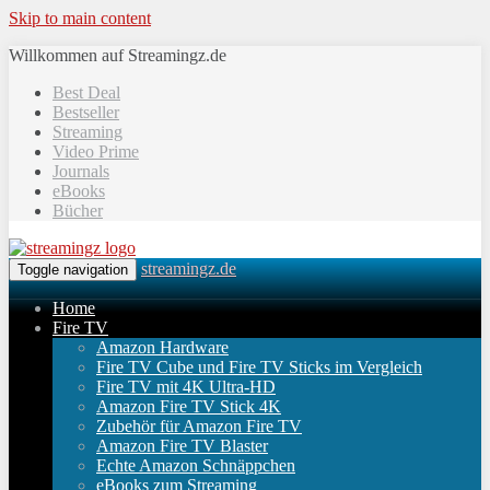
Skip to main content
Willkommen auf Streamingz.de
Best Deal
Bestseller
Streaming
Video Prime
Journals
eBooks
Bücher
streamingz.de
Toggle navigation
Home
Fire TV
Amazon Hardware
Fire TV Cube und Fire TV Sticks im Vergleich
Fire TV mit 4K Ultra-HD
Amazon Fire TV Stick 4K
Zubehör für Amazon Fire TV
Amazon Fire TV Blaster
Echte Amazon Schnäppchen
eBooks zum Streaming