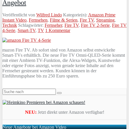
Angebot
Veröffentlicht von
Wilfred Lindo
Kategorie(n):
Amazon Prime
Instant Video
,
Fernsehen
,
Filme & Serien
,
Fire TV
,
Streaming
,
Technik
Schlagwörter:
Fernseher
,
Fire TV
,
Fire TV 2-Serie
,
Fire TV
4-Serie
,
Smart-TV
,
TV
1 Kommentar
mazon Fire TV. Ab sofort sind von Amazon selbst entwickelte
Smart-TVs erhältlich. Die neue Fire TV Omni-QLED-Serie kommt
mit einer Ambient-TV-Funktion, die Alexa-Widgets, Kunstwerke
oder eigene Fotos anzeigt, wenn gerade keine Inhalte auf den
Fernseher gestreamt werden. Kunden können in der
Einführungsphase bis zu 250 Euro sparen.
NEU:
Jetzt direkt unter Amazon verfügbar!
Neue Angebote bei Amazon Video