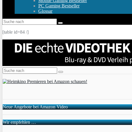
Mobile Gaming Bestseller
PC Gaming Bestseller
Glossar
[table id=84 /]
Neue Angebote bei Amazon Video
Wir empfehlen …