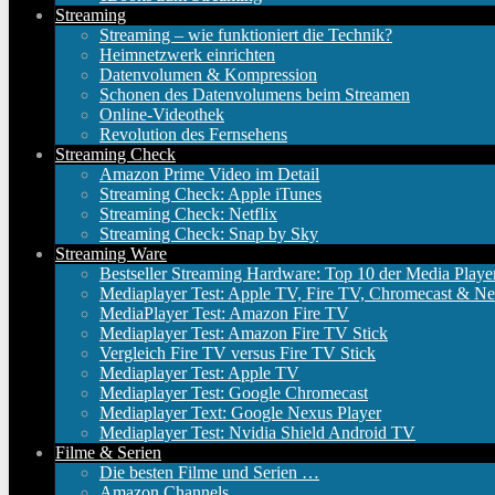
Streaming
Streaming – wie funktioniert die Technik?
Heimnetzwerk einrichten
Datenvolumen & Kompression
Schonen des Datenvolumens beim Streamen
Online-Videothek
Revolution des Fernsehens
Streaming Check
Amazon Prime Video im Detail
Streaming Check: Apple iTunes
Streaming Check: Netflix
Streaming Check: Snap by Sky
Streaming Ware
Bestseller Streaming Hardware: Top 10 der Media Playe
Mediaplayer Test: Apple TV, Fire TV, Chromecast & Ne
MediaPlayer Test: Amazon Fire TV
Mediaplayer Test: Amazon Fire TV Stick
Vergleich Fire TV versus Fire TV Stick
Mediaplayer Test: Apple TV
Mediaplayer Test: Google Chromecast
Mediaplayer Text: Google Nexus Player
Mediaplayer Test: Nvidia Shield Android TV
Filme & Serien
Die besten Filme und Serien …
Amazon Channels