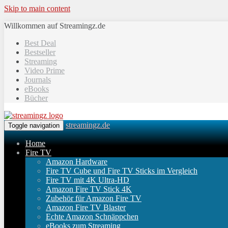
Skip to main content
Willkommen auf Streamingz.de
Best Deal
Bestseller
Streaming
Video Prime
Journals
eBooks
Bücher
streamingz.de
Toggle navigation
Home
Fire TV
Amazon Hardware
Fire TV Cube und Fire TV Sticks im Vergleich
Fire TV mit 4K Ultra-HD
Amazon Fire TV Stick 4K
Zubehör für Amazon Fire TV
Amazon Fire TV Blaster
Echte Amazon Schnäppchen
eBooks zum Streaming