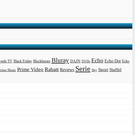
Bluray
Echo
Echo Dot
pple TV
Blockbuster
DAZN
Black Friday
DVDs
Echo
Serie
Rabatt
Prime Video
Sport
Staffel
Reviews
Prime Music
Sky