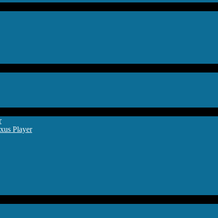
r
xus Player