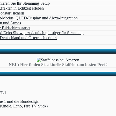
eren Sie Ihr Streaming-Setup
ffekten in Echtzeit erleben
nstart sichern
t‑Modus, QLED‑Display und Alexa‑Integration
on und Atmos
Bildschirm startet
cho Show jetzt deutlich günstiger für Streaming
eutschland und Österreich erklärt
NEU: Hier finden Sie aktuelle Staffeln zum besten Preis!
ray]
ue 1 und die Bundesliga
(Kindle, Echo, Fire TV Stick)