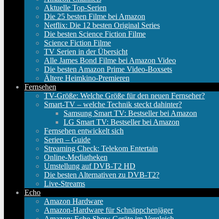
Aktuelle Top-Serien
Die 25 besten Filme bei Amazon
Netflix: Die 12 besten Original Series
Die besten Science Fiction Filme
Science Fiction Filme
TV Serien in der Übersicht
Alle James Bond Filme bei Amazon Video
Die besten Amazon Prime Video-Boxsets
Ältere Heimkino-Premieren
Fernsehen
TV-Größe: Welche Größe für den neuen Fernseher?
Smart-TV – welche Technik steckt dahinter?
Samsung Smart TV: Bestseller bei Amazon
LG Smart TV: Bestseller bei Amazon
Fernsehen entwickelt sich
Serien – Guide
Streaming Check: Telekom Entertain
Online-Mediatheken
Umstellung auf DVB-T2 HD
Die besten Alternativen zu DVB-T2?
Live-Streams
Echo
Amazon Hardware
Amazon-Hardware für Schnäppchenjäger
Amazon: Echo Show Geräte im Vergleich