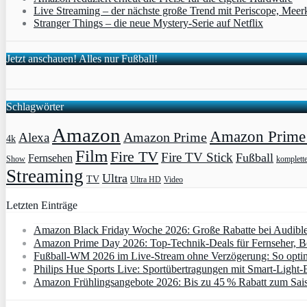
Live Streaming – der nächste große Trend mit Periscope, Meer
Stranger Things – die neue Mystery-Serie auf Netflix
Jetzt anschauen! Alles nur Fußball!
Schlagwörter
Amazon
Amazon Prime 
Amazon Prime
Alexa
4k
Film
Fire TV
Fire TV Stick
Fußball
Fernsehen
Show
komplett
Streaming
Ultra
TV
Ultra HD
Video
Letzten Einträge
Amazon Black Friday Woche 2026: Große Rabatte bei Audibl
Amazon Prime Day 2026: Top-Technik-Deals für Fernseher, 
Fußball-WM 2026 im Live-Stream ohne Verzögerung: So optimi
Philips Hue Sports Live: Sportübertragungen mit Smart‑Light‑E
Amazon Frühlingsangebote 2026: Bis zu 45 % Rabatt zum Saiso