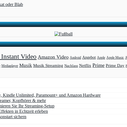
kat oder Blab
Instant Video
Amazon Video
Angebot
Apple
Apple Music
A
Android
Prime
Musik
Musik Streaming
Netflix
Prime Day
Mediaplayer
Nachlass
e
e, Kindle Unlimited, Paramount+ und Amazon Hardware
Beamer, Kopfhörer & mehr
eren Sie Ihr Streaming-Setup
ffekten in Echtzeit erleben
nstart sichern