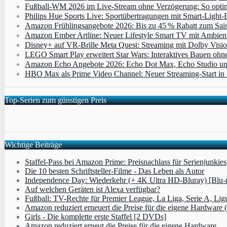
Fußball-WM 2026 im Live-Stream ohne Verzögerung: So optimi
Philips Hue Sports Live: Sportübertragungen mit Smart‑Light‑E
Amazon Frühlingsangebote 2026: Bis zu 45 % Rabatt zum Saiso
Amazon Ember Artline: Neuer Lifestyle Smart TV mit Ambien
Disney+ auf VR-Brille Meta Quest: Streaming mit Dolby Visi
LEGO Smart Play erweitert Star Wars: Interaktives Bauen ohne 
Amazon Echo Angebote 2026: Echo Dot Max, Echo Studio und E
HBO Max als Prime Video Channel: Neuer Streaming‑Start in D
Top-Serien zum günstigen Preis
Wichtige Beiträge
Staffel-Pass bei Amazon Prime: Preisnachlass für Serienjunkies
Die 10 besten Schriftsteller-Filme - Das Leben als Autor
Independence Day: Wiederkehr (+ 4K Ultra HD-Bluray) [Blu-
Auf welchen Geräten ist Alexa verfügbar?
Fußball: TV-Rechte für Premier League, La Liga, Serie A, Lig
Amazon reduziert erneuert die Preise für die eigene Hardware 
Girls - Die komplette erste Staffel [2 DVDs]
Amazon reduziert erneut die Preise für die eigene Hardware