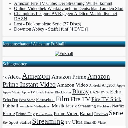
Amazon Fire TV Cube: Der Streaming-Würfel kommt
Online-Videothek Wuaki.tv geht in Deutschland an den Start
Champions League: BVB gegen Atlético Madrid live bei
DAZN
Lost - Die komplette Serie (37 Discs)
Downton Abbey - Staffel fünf [4 DVDs]
Jetzt anschauen! Alles nur Fußball!
Schlagwörter
Amazon
Amazon
Amazon Prime
Alexa
4k
Prime Instant Video
Amazon Video
Angebot
Apple
Android
Bluray
Echo
Apple Music
Apple TV
Blockbuster
DAZN
Black Friday
DVDs
Film
Fire TV
Fire TV Stick
Fernsehen
Echo Dot
Echo Show
Fußball
Musik
Musik Streaming
Netflix
Mediaplayer
Nachlass
komplette
Serie
Prime
Rabatt
Prime Video
Prime Day
Reviews
Prime Music
Streaming
Ultra
Sport
Staffel
TV
Ultra HD
Video
Sky