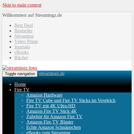
Skip to main content
Willkommen auf Streamingz.de
Best Deal
Bestseller
Streaming
Video Prime
Journals
eBooks
Bücher
streamingz.de
Toggle navigation
Home
Fire TV
Amazon Hardware
Fire TV Cube und Fire TV Sticks im Vergleich
Fire TV mit 4K Ultra-HD
Amazon Fire TV Stick 4K
Zubehör für Amazon Fire TV
Amazon Fire TV Blaster
Echte Amazon Schnäppchen
eBooks zum Streaming