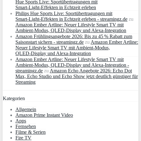
Hue Sports Live: Sportübertragungen mit
Smart‑Light‑Effekten in Echtzeit erleben
Philips Hue Sports Live: Sportübertragungen mit
Smart‑Light‑Effekten in Echtzeit erleben - streamingz.de
zu
Amazon Ember Artline: Neuer Lifestyle Smart TV mit
Ambient‑Modus, QLED‑Display und Alexa‑Integration
Amazon Frühlingsangebote 2026: Bis zu 45 % Rabatt zum
Saisonstart sichern - streamingz.de
zu
Amazon Ember Artline:
Neuer Lifestyle Smart TV mit Ambient‑Modus,
QLED‑Display und Alexa‑Integration
Amazon Ember Artline: Neuer Lifestyle Smart TV mit
Ambient‑Modus, QLED‑Display und Alexa‑Integration -
streamingz.de
zu
Amazon Echo Angebote 2026: Echo Dot
Max, Echo Studio und Echo Show jetzt deutlich günstiger für
Streaming
Kategorien
Allgemein
Amazon Prime Instant Video
Apps
Fernsehen
Filme & Serien
Fire TV