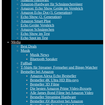
Amazon-Hardware für Schnäppchenjäger
Amazon: Echo Show Geräte im Vergleich
Amazon Echo Dot (3. Generation)
Echo Show (2. Generation)
Amazon Smart Plug
Echo Geräte Vergleich
Amazon Schnäppchen
Echo Show im Test
Echo Spot im Test
Media
Best Deals
Musik
Musik News
Bluetooth Speaker
Fußball
T-Shirts für Streamer, Fernseher und Binge-Watcher
Bestseller bei Amazon
Amazon Alexa Echo Bestseller
Bestseller 4K Ultra HD Blu-rays
Bestseller 3D Filme
Die besten Amazon Prime Video-Boxsets
Alle James Bond Filme bei Amazon Video
Bestseller Streaming Hardware
Bestseller AV-Receiver bei Amazon