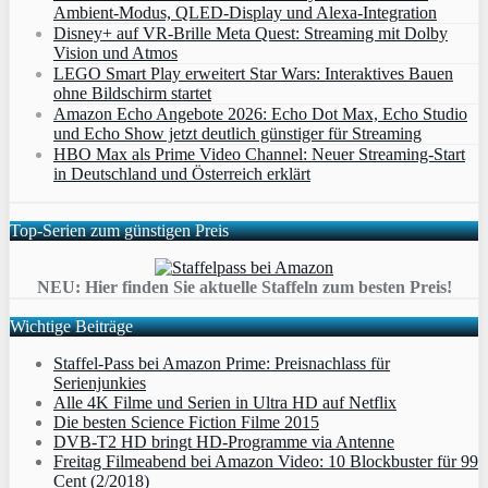
Ambient‑Modus, QLED‑Display und Alexa‑Integration
Disney+ auf VR-Brille Meta Quest: Streaming mit Dolby
Vision und Atmos
LEGO Smart Play erweitert Star Wars: Interaktives Bauen
ohne Bildschirm startet
Amazon Echo Angebote 2026: Echo Dot Max, Echo Studio
und Echo Show jetzt deutlich günstiger für Streaming
HBO Max als Prime Video Channel: Neuer Streaming‑Start
in Deutschland und Österreich erklärt
Top-Serien zum günstigen Preis
NEU: Hier finden Sie aktuelle Staffeln zum besten Preis!
Wichtige Beiträge
Staffel-Pass bei Amazon Prime: Preisnachlass für
Serienjunkies
Alle 4K Filme und Serien in Ultra HD auf Netflix
Die besten Science Fiction Filme 2015
DVB-T2 HD bringt HD-Programme via Antenne
Freitag Filmeabend bei Amazon Video: 10 Blockbuster für 99
Cent (2/2018)