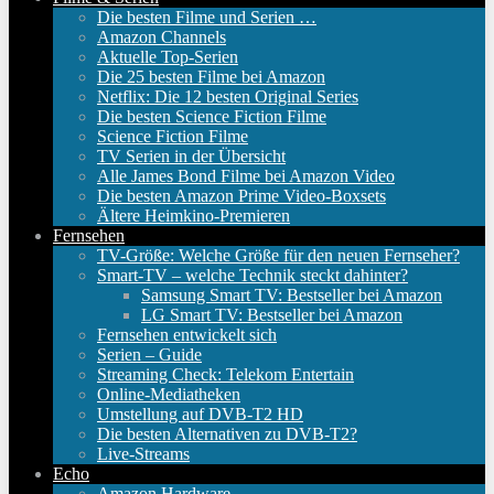
Die besten Filme und Serien …
Amazon Channels
Aktuelle Top-Serien
Die 25 besten Filme bei Amazon
Netflix: Die 12 besten Original Series
Die besten Science Fiction Filme
Science Fiction Filme
TV Serien in der Übersicht
Alle James Bond Filme bei Amazon Video
Die besten Amazon Prime Video-Boxsets
Ältere Heimkino-Premieren
Fernsehen
TV-Größe: Welche Größe für den neuen Fernseher?
Smart-TV – welche Technik steckt dahinter?
Samsung Smart TV: Bestseller bei Amazon
LG Smart TV: Bestseller bei Amazon
Fernsehen entwickelt sich
Serien – Guide
Streaming Check: Telekom Entertain
Online-Mediatheken
Umstellung auf DVB-T2 HD
Die besten Alternativen zu DVB-T2?
Live-Streams
Echo
Amazon Hardware