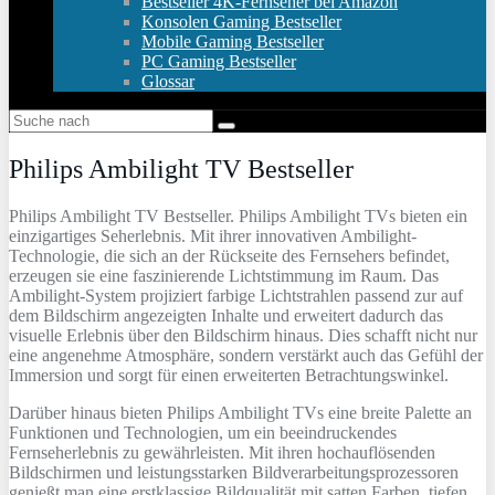
Bestseller 4K-Fernseher bei Amazon
Konsolen Gaming Bestseller
Mobile Gaming Bestseller
PC Gaming Bestseller
Glossar
Philips Ambilight TV Bestseller
Philips Ambilight TV Bestseller. Philips Ambilight TVs bieten ein
einzigartiges Seherlebnis. Mit ihrer innovativen Ambilight-
Technologie, die sich an der Rückseite des Fernsehers befindet,
erzeugen sie eine faszinierende Lichtstimmung im Raum. Das
Ambilight-System projiziert farbige Lichtstrahlen passend zur auf
dem Bildschirm angezeigten Inhalte und erweitert dadurch das
visuelle Erlebnis über den Bildschirm hinaus. Dies schafft nicht nur
eine angenehme Atmosphäre, sondern verstärkt auch das Gefühl der
Immersion und sorgt für einen erweiterten Betrachtungswinkel.
Darüber hinaus bieten Philips Ambilight TVs eine breite Palette an
Funktionen und Technologien, um ein beeindruckendes
Fernseherlebnis zu gewährleisten. Mit ihren hochauflösenden
Bildschirmen und leistungsstarken Bildverarbeitungsprozessoren
genießt man eine erstklassige Bildqualität mit satten Farben, tiefen