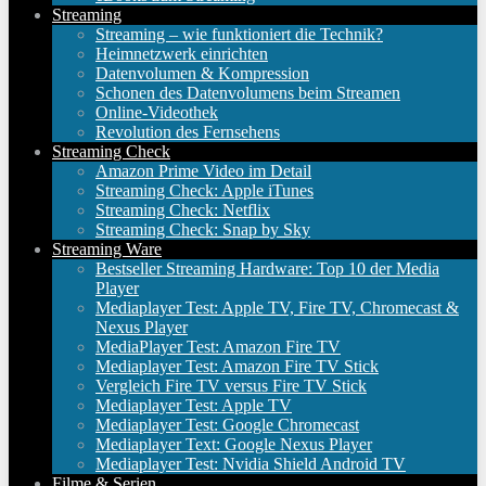
Streaming
Streaming – wie funktioniert die Technik?
Heimnetzwerk einrichten
Datenvolumen & Kompression
Schonen des Datenvolumens beim Streamen
Online-Videothek
Revolution des Fernsehens
Streaming Check
Amazon Prime Video im Detail
Streaming Check: Apple iTunes
Streaming Check: Netflix
Streaming Check: Snap by Sky
Streaming Ware
Bestseller Streaming Hardware: Top 10 der Media
Player
Mediaplayer Test: Apple TV, Fire TV, Chromecast &
Nexus Player
MediaPlayer Test: Amazon Fire TV
Mediaplayer Test: Amazon Fire TV Stick
Vergleich Fire TV versus Fire TV Stick
Mediaplayer Test: Apple TV
Mediaplayer Test: Google Chromecast
Mediaplayer Text: Google Nexus Player
Mediaplayer Test: Nvidia Shield Android TV
Filme & Serien