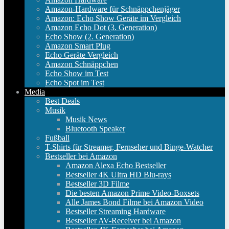
Amazon-Hardware für Schnäppchenjäger
Amazon: Echo Show Geräte im Vergleich
Amazon Echo Dot (3. Generation)
Echo Show (2. Generation)
Amazon Smart Plug
Echo Geräte Vergleich
Amazon Schnäppchen
Echo Show im Test
Echo Spot im Test
Media
Best Deals
Musik
Musik News
Bluetooth Speaker
Fußball
T-Shirts für Streamer, Fernseher und Binge-Watcher
Bestseller bei Amazon
Amazon Alexa Echo Bestseller
Bestseller 4K Ultra HD Blu-rays
Bestseller 3D Filme
Die besten Amazon Prime Video-Boxsets
Alle James Bond Filme bei Amazon Video
Bestseller Streaming Hardware
Bestseller AV-Receiver bei Amazon