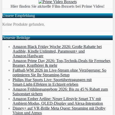
Hier finden Sie aktuelle Film-Boxsets bei Prime Video!
Unsere Empfehlung
Keine Produkte gefunden.
Neueste Beiträge
Amazon Black Friday Woche 2026: Große Rabatte bei
Audible, Kindle Unlimited, Paramount+ und
Amazon Hardware
Amazon Prime Day 2026: Top-Technik-Deals für Fernseher,
Beamer, Kopfhörer & mehr
Fußball-WM 2026 im Live-Stream ohne Verzögerung: So
optimieren Sie Ihr Streaming-Setup
Philips Hue Sports Live: Sportübertragungen mit
Smart‑Light‑Effekten in Echtzeit erleben
Amazon Frühlingsangebote 2026: Bis zu 45 % Rabatt zum
Saisonstart sichern
Amazon Ember Artline: Neuer Lifestyle Smart TV mit
Ambient‑Modus, QLED‑Display und Alexa‑Integration
Disney+ auf VR-Brille Meta Quest: Streaming mit Dolby
Vision und Atmos