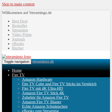
Skip to main content
Willkommen auf Streamingz.de
Best Deal
Bestseller
Streaming
Video Prime
Journals
eBooks
Bücher
streamingz.de
Toggle navigation
Home
Fire TV
Amazon Hardware
Fire TV Cube und Fire TV Sticks im Vergleich
Fire TV mit 4K Ultra-HD
Amazon Fire TV Stick 4K
Zubehör für Amazon Fire TV
Amazon Fire TV Blaster
Echte Amazon Schnäppchen
eBooks zum Streaming