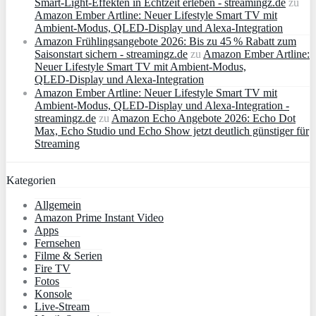
Smart‑Light‑Effekten in Echtzeit erleben - streamingz.de
zu
Amazon Ember Artline: Neuer Lifestyle Smart TV mit
Ambient‑Modus, QLED‑Display und Alexa‑Integration
Amazon Frühlingsangebote 2026: Bis zu 45 % Rabatt zum
Saisonstart sichern - streamingz.de
zu
Amazon Ember Artline:
Neuer Lifestyle Smart TV mit Ambient‑Modus,
QLED‑Display und Alexa‑Integration
Amazon Ember Artline: Neuer Lifestyle Smart TV mit
Ambient‑Modus, QLED‑Display und Alexa‑Integration -
streamingz.de
zu
Amazon Echo Angebote 2026: Echo Dot
Max, Echo Studio und Echo Show jetzt deutlich günstiger für
Streaming
Kategorien
Allgemein
Amazon Prime Instant Video
Apps
Fernsehen
Filme & Serien
Fire TV
Fotos
Konsole
Live-Stream