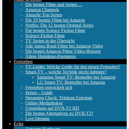
Die besten Filme und Serien …
Amazon Channels
Aktuelle Top-Serien
Die 25 besten Filme bei Amazon
Netflix: Die 12 besten Original Series
Die besten Science Fiction Filme
Science Fiction Filme
TV Serien in der Übersicht
Alle James Bond Filme bei Amazon Video
Die besten Amazon Prime Video-Boxsets
Ältere Heimkino-Premieren
Fernsehen
TV-Größe: Welche Größe für den neuen Fernseher?
Smart-TV – welche Technik steckt dahinter?
Samsung Smart TV: Bestseller bei Amazon
LG Smart TV: Bestseller bei Amazon
Fernsehen entwickelt sich
Serien – Guide
Streaming Check: Telekom Entertain
Online-Mediatheken
Umstellung auf DVB-T2 HD
Die besten Alternativen zu DVB-T2?
Live-Streams
Echo
Amazon Hardware