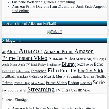
Die neue Welt der digitalen Unterhaltung
Amazon Prime Day 2021 am 21. und 22. Juni. Erste Angebot
sind online
Jetzt anschauen! Alles nur Fußball!
Schlagwörter
Amazon
Amazon
Amazon Prime
Alexa
4k
Prime Instant Video
Amazon Video
Angebot
Apple
Android
Bluray
Echo
Apple Music
Apple TV
Blockbuster
DAZN
Black Friday
DVDs
Film
Fire TV
Fire TV Stick
Fernsehen
Echo Dot
Echo Show
Fußball
Musik
Musik Streaming
Netflix
Mediaplayer
Nachlass
komplette
Serie
Prime
Rabatt
Prime Video
Prime Day
Reviews
Prime Music
Streaming
Ultra
Sport
Staffel
TV
Ultra HD
Video
Sky
Letzten Einträge
Amazon Black Friday Woche 2026: Große Rabatte bei