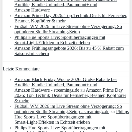
Audible, Kindle Unlimited, Paramount+ und
Amazon Hardware
Amazon Prime Day 2026: Top-Technik-Deals für Fernseher,
Beamer, Kopfhörer & mehr
Fußball-WM 2026 im Live-Stream ohne Verzögerung: So
optimieren Sie Ihr Streaming-Setup
Philips Hue Sports Live: Sportübertragungen mit
Smart‑Light‑Effekten in Echtzeit erleben
Amazon Frühlingsangebote 2026: Bis zu 45 % Rabatt zum
Saisonstart sichern
Letzte Kommentare
Amazon Black Friday Woche 2026: Große Rabatte bei
Audible, Kindle Unlimited, Paramount+ und
Amazon Hardware - streamingz.de
zu
Amazon Prime Day
2026: Top-Technik-Deals für Fernseher, Beamer, Kopfhörer
& mehr
Fußball-WM 2026 im Live-Stream ohne Verzögerung: So
optimieren Sie Ihr Streaming-Setup - streamingz.de
zu
Philips
Hue Sports Live: Sportübertragungen mit
Smart‑Light‑Effekten in Echtzeit erleben
Philips Hue Sports Live: Sportübertragungen mit