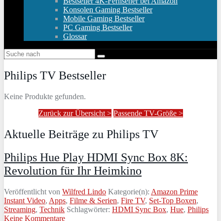
Bestseller 4K-Fernseher bei Amazon
Konsolen Gaming Bestseller
Mobile Gaming Bestseller
PC Gaming Bestseller
Glossar
Philips TV Bestseller
Keine Produkte gefunden.
Zurück zur Übersicht >
Passende TV-Größe >
Aktuelle Beiträge zu Philips TV
Philips Hue Play HDMI Sync Box 8K:
Revolution für Ihr Heimkino
Veröffentlicht von
Wilfred Lindo
Kategorie(n):
Amazon Prime
Instant Video
,
Apps
,
Filme & Serien
,
Fire TV
,
Set-Top Boxen
,
Streaming
,
Technik
Schlagwörter:
HDMI Sync Box
,
Hue
,
Philips
Keine Kommentare