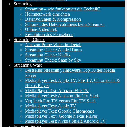
Streaming
Streaming – wie funktioniert die Technik?
Heimnetzwerk einrichten
Datenvolumen & Kompression
Schonen des Datenvolumens beim Streamen
Online-Videothek
Revolution des Fernsehens
Streaming Check
Amazon Prime Video im Detail
Streaming Check: Apple iTunes
Streaming Check: Netflix
Streaming Check: Snap by Sky
Streaming Ware
Bestseller Streaming Hardware: Top 10 der Media
Player
Mediaplayer Test: Apple TV, Fire TV, Chromecast &
Nexus Player
MediaPlayer Test: Amazon Fire TV
Mediaplayer Test: Amazon Fire TV Stick
Vergleich Fire TV versus Fire TV Stick
Mediaplayer Test: Apple TV
Mediaplayer Test: Google Chromecast
Mediaplayer Text: Google Nexus Player
Mediaplayer Test: Nvidia Shield Android TV
Filme & Serien