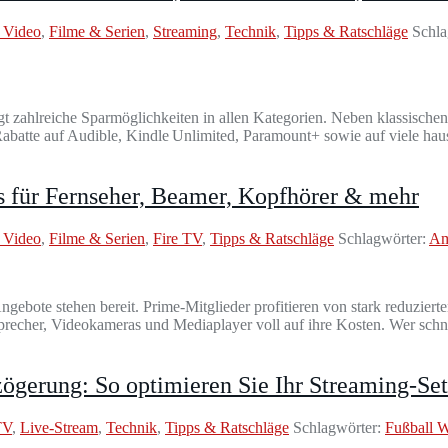
 Video
,
Filme & Serien
,
Streaming
,
Technik
,
Tipps & Ratschläge
Schla
t zahlreiche Sparmöglichkeiten in allen Kategorien. Neben klassischen
Rabatte auf Audible, Kindle Unlimited, Paramount+ sowie auf viele ha
 für Fernseher, Beamer, Kopfhörer & mehr
 Video
,
Filme & Serien
,
Fire TV
,
Tipps & Ratschläge
Schlagwörter:
Am
gebote stehen bereit. Prime-Mitglieder profitieren von stark reduziert
cher, Videokameras und Mediaplayer voll auf ihre Kosten. Wer schnell
gerung: So optimieren Sie Ihr Streaming-Se
TV
,
Live-Stream
,
Technik
,
Tipps & Ratschläge
Schlagwörter:
Fußball