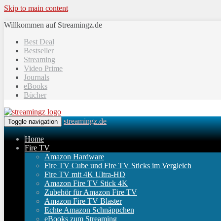
Skip to main content
Willkommen auf Streamingz.de
Best Deal
Bestseller
Streaming
Video Prime
Journals
eBooks
Bücher
streamingz.de
Toggle navigation
Home
Fire TV
Amazon Hardware
Fire TV Cube und Fire TV Sticks im Vergleich
Fire TV mit 4K Ultra-HD
Amazon Fire TV Stick 4K
Zubehör für Amazon Fire TV
Amazon Fire TV Blaster
Echte Amazon Schnäppchen
eBooks zum Streaming