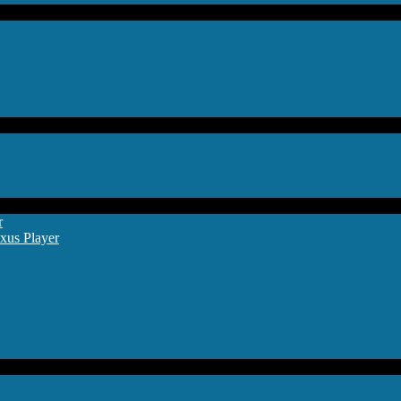
r
xus Player