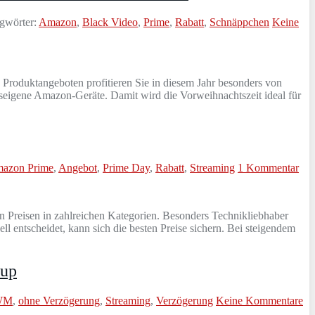
gwörter:
Amazon
,
Black Video
,
Prime
,
Rabatt
,
Schnäppchen
Keine
 Produktangeboten profitieren Sie in diesem Jahr besonders von
useigene Amazon-Geräte. Damit wird die Vorweihnachtszeit ideal für
azon Prime
,
Angebot
,
Prime Day
,
Rabatt
,
Streaming
1 Kommentar
en Preisen in zahlreichen Kategorien. Besonders Technikliebhaber
 entscheidet, kann sich die besten Preise sichern. Bei steigendem
tup
 WM
,
ohne Verzögerung
,
Streaming
,
Verzögerung
Keine Kommentare