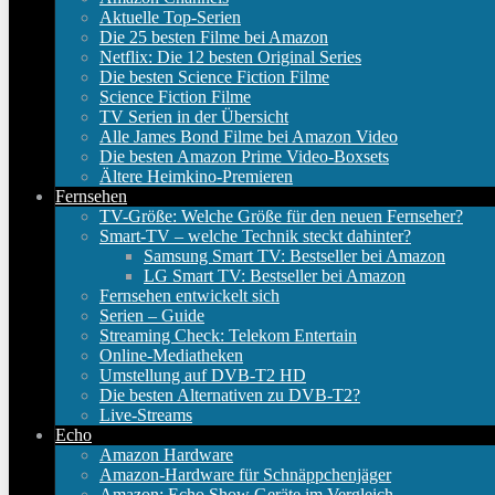
Aktuelle Top-Serien
Die 25 besten Filme bei Amazon
Netflix: Die 12 besten Original Series
Die besten Science Fiction Filme
Science Fiction Filme
TV Serien in der Übersicht
Alle James Bond Filme bei Amazon Video
Die besten Amazon Prime Video-Boxsets
Ältere Heimkino-Premieren
Fernsehen
TV-Größe: Welche Größe für den neuen Fernseher?
Smart-TV – welche Technik steckt dahinter?
Samsung Smart TV: Bestseller bei Amazon
LG Smart TV: Bestseller bei Amazon
Fernsehen entwickelt sich
Serien – Guide
Streaming Check: Telekom Entertain
Online-Mediatheken
Umstellung auf DVB-T2 HD
Die besten Alternativen zu DVB-T2?
Live-Streams
Echo
Amazon Hardware
Amazon-Hardware für Schnäppchenjäger
Amazon: Echo Show Geräte im Vergleich