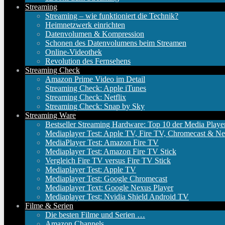
Streaming
Streaming – wie funktioniert die Technik?
Heimnetzwerk einrichten
Datenvolumen & Kompression
Schonen des Datenvolumens beim Streamen
Online-Videothek
Revolution des Fernsehens
Streaming Check
Amazon Prime Video im Detail
Streaming Check: Apple iTunes
Streaming Check: Netflix
Streaming Check: Snap by Sky
Streaming Ware
Bestseller Streaming Hardware: Top 10 der Media Playe
Mediaplayer Test: Apple TV, Fire TV, Chromecast & Ne
MediaPlayer Test: Amazon Fire TV
Mediaplayer Test: Amazon Fire TV Stick
Vergleich Fire TV versus Fire TV Stick
Mediaplayer Test: Apple TV
Mediaplayer Test: Google Chromecast
Mediaplayer Text: Google Nexus Player
Mediaplayer Test: Nvidia Shield Android TV
Filme & Serien
Die besten Filme und Serien …
Amazon Channels