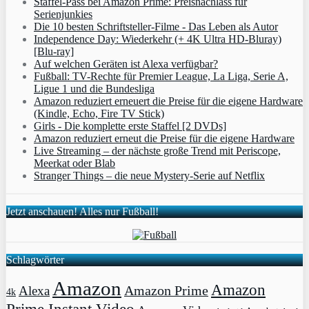
Staffel-Pass bei Amazon Prime: Preisnachlass für
Serienjunkies
Die 10 besten Schriftsteller-Filme - Das Leben als Autor
Independence Day: Wiederkehr (+ 4K Ultra HD-Bluray)
[Blu-ray]
Auf welchen Geräten ist Alexa verfügbar?
Fußball: TV-Rechte für Premier League, La Liga, Serie A,
Ligue 1 und die Bundesliga
Amazon reduziert erneuert die Preise für die eigene Hardware
(Kindle, Echo, Fire TV Stick)
Girls - Die komplette erste Staffel [2 DVDs]
Amazon reduziert erneut die Preise für die eigene Hardware
Live Streaming – der nächste große Trend mit Periscope,
Meerkat oder Blab
Stranger Things – die neue Mystery-Serie auf Netflix
Jetzt anschauen! Alles nur Fußball!
Schlagwörter
Amazon
Amazon
Amazon Prime
Alexa
4k