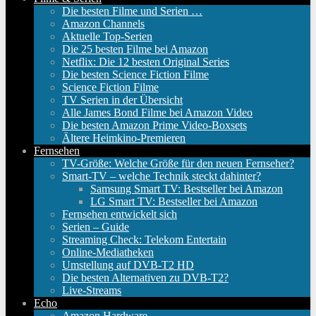
Die besten Filme und Serien …
Amazon Channels
Aktuelle Top-Serien
Die 25 besten Filme bei Amazon
Netflix: Die 12 besten Original Series
Die besten Science Fiction Filme
Science Fiction Filme
TV Serien in der Übersicht
Alle James Bond Filme bei Amazon Video
Die besten Amazon Prime Video-Boxsets
Ältere Heimkino-Premieren
Fernsehen
TV-Größe: Welche Größe für den neuen Fernseher?
Smart-TV – welche Technik steckt dahinter?
Samsung Smart TV: Bestseller bei Amazon
LG Smart TV: Bestseller bei Amazon
Fernsehen entwickelt sich
Serien – Guide
Streaming Check: Telekom Entertain
Online-Mediatheken
Umstellung auf DVB-T2 HD
Die besten Alternativen zu DVB-T2?
Live-Streams
Echo
Amazon Hardware