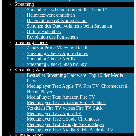
Streaming
Streaming – wie funktioniert die Technik?
Heimnetzwerk einrichten
Datenvolumen & Kompression
Schonen des Datenvolumens beim Streamen
Online-Videothek
Revolution des Fernsehens
Streaming Check
Amazon Prime Video im Detail
Streaming Check: Apple iTunes
Streaming Check: Netflix
Streaming Check: Snap by Sky
Streaming Ware
Bestseller Streaming Hardware: Top 10 der Media
Player
Mediaplayer Test: Apple TV, Fire TV, Chromecast &
Nexus Player
MediaPlayer Test: Amazon Fire TV
Mediaplayer Test: Amazon Fire TV Stick
Vergleich Fire TV versus Fire TV Stick
Mediaplayer Test: Apple TV
Mediaplayer Test: Google Chromecast
Mediaplayer Text: Google Nexus Player
Mediaplayer Test: Nvidia Shield Android TV
Filme & Serien