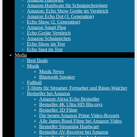
Amazon-Hardware für Schnäppchenjäger
Amazon: Echo Show Geräte im Vergleich
Amazon Echo Dot (3. Generation)
Echo Show (2. Generation)
Amazon Smart Plug
Echo Geräte Vergleich
Amazon Schnäppchen
Echo Show im Test
Echo Spot im Test
Media
Best Deals
Musik
Musik News
Bluetooth Speaker
Fußball
T-Shirts für Streamer, Fernseher und Binge-Watcher
Bestseller bei Amazon
Amazon Alexa Echo Bestseller
Bestseller 4K Ultra HD Blu-rays
Bestseller 3D Filme
Die besten Amazon Prime Video-Boxsets
Alle James Bond Filme bei Amazon Video
Bestseller Streaming Hardware
Bestseller AV-Receiver bei Amazon