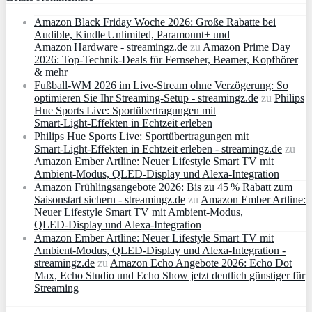
Amazon Black Friday Woche 2026: Große Rabatte bei
Audible, Kindle Unlimited, Paramount+ und
Amazon Hardware - streamingz.de
zu
Amazon Prime Day
2026: Top-Technik-Deals für Fernseher, Beamer, Kopfhörer
& mehr
Fußball-WM 2026 im Live-Stream ohne Verzögerung: So
optimieren Sie Ihr Streaming-Setup - streamingz.de
zu
Philips
Hue Sports Live: Sportübertragungen mit
Smart‑Light‑Effekten in Echtzeit erleben
Philips Hue Sports Live: Sportübertragungen mit
Smart‑Light‑Effekten in Echtzeit erleben - streamingz.de
zu
Amazon Ember Artline: Neuer Lifestyle Smart TV mit
Ambient‑Modus, QLED‑Display und Alexa‑Integration
Amazon Frühlingsangebote 2026: Bis zu 45 % Rabatt zum
Saisonstart sichern - streamingz.de
zu
Amazon Ember Artline:
Neuer Lifestyle Smart TV mit Ambient‑Modus,
QLED‑Display und Alexa‑Integration
Amazon Ember Artline: Neuer Lifestyle Smart TV mit
Ambient‑Modus, QLED‑Display und Alexa‑Integration -
streamingz.de
zu
Amazon Echo Angebote 2026: Echo Dot
Max, Echo Studio und Echo Show jetzt deutlich günstiger für
Streaming