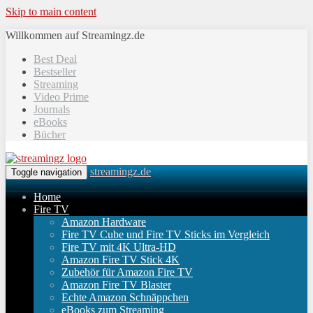
Skip to main content
Willkommen auf Streamingz.de
Best Deal
Bestseller
Streaming
Video Prime
Journals
eBooks
Bücher
streamingz.de
Toggle navigation
Home
Fire TV
Amazon Hardware
Fire TV Cube und Fire TV Sticks im Vergleich
Fire TV mit 4K Ultra-HD
Amazon Fire TV Stick 4K
Zubehör für Amazon Fire TV
Amazon Fire TV Blaster
Echte Amazon Schnäppchen
eBooks zum Streaming