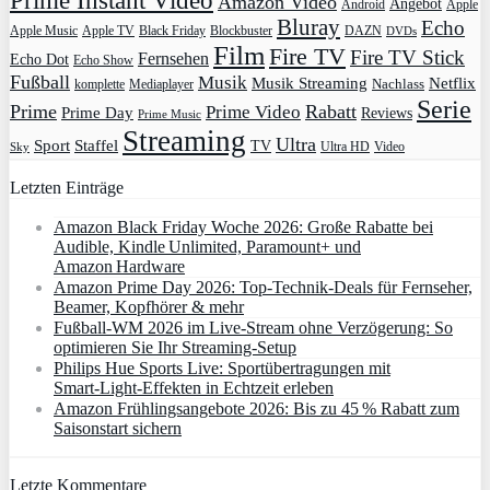
Prime Instant Video
Amazon Video
Angebot
Apple
Android
Bluray
Echo
Apple Music
Apple TV
Blockbuster
DAZN
Black Friday
DVDs
Film
Fire TV
Fire TV Stick
Fernsehen
Echo Dot
Echo Show
Fußball
Musik
Musik Streaming
Netflix
Mediaplayer
Nachlass
komplette
Serie
Prime
Rabatt
Prime Video
Prime Day
Reviews
Prime Music
Streaming
Ultra
Sport
Staffel
TV
Ultra HD
Video
Sky
Letzten Einträge
Amazon Black Friday Woche 2026: Große Rabatte bei
Audible, Kindle Unlimited, Paramount+ und
Amazon Hardware
Amazon Prime Day 2026: Top-Technik-Deals für Fernseher,
Beamer, Kopfhörer & mehr
Fußball-WM 2026 im Live-Stream ohne Verzögerung: So
optimieren Sie Ihr Streaming-Setup
Philips Hue Sports Live: Sportübertragungen mit
Smart‑Light‑Effekten in Echtzeit erleben
Amazon Frühlingsangebote 2026: Bis zu 45 % Rabatt zum
Saisonstart sichern
Letzte Kommentare