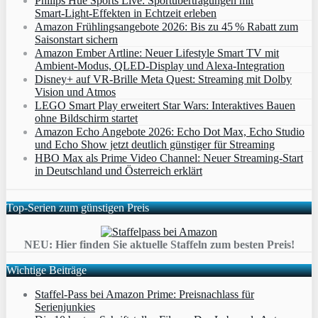
Philips Hue Sports Live: Sportübertragungen mit
Smart‑Light‑Effekten in Echtzeit erleben
Amazon Frühlingsangebote 2026: Bis zu 45 % Rabatt zum
Saisonstart sichern
Amazon Ember Artline: Neuer Lifestyle Smart TV mit
Ambient‑Modus, QLED‑Display und Alexa‑Integration
Disney+ auf VR-Brille Meta Quest: Streaming mit Dolby
Vision und Atmos
LEGO Smart Play erweitert Star Wars: Interaktives Bauen
ohne Bildschirm startet
Amazon Echo Angebote 2026: Echo Dot Max, Echo Studio
und Echo Show jetzt deutlich günstiger für Streaming
HBO Max als Prime Video Channel: Neuer Streaming‑Start
in Deutschland und Österreich erklärt
Top-Serien zum günstigen Preis
NEU: Hier finden Sie aktuelle Staffeln zum besten Preis!
Wichtige Beiträge
Staffel-Pass bei Amazon Prime: Preisnachlass für
Serienjunkies