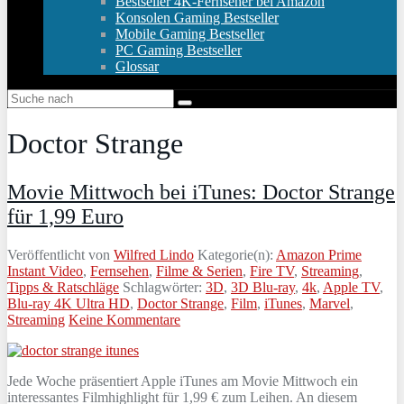
Bestseller 4K-Fernseher bei Amazon
Konsolen Gaming Bestseller
Mobile Gaming Bestseller
PC Gaming Bestseller
Glossar
Doctor Strange
Movie Mittwoch bei iTunes: Doctor Strange
für 1,99 Euro
Veröffentlicht von
Wilfred Lindo
Kategorie(n):
Amazon Prime
Instant Video
,
Fernsehen
,
Filme & Serien
,
Fire TV
,
Streaming
,
Tipps & Ratschläge
Schlagwörter:
3D
,
3D Blu-ray
,
4k
,
Apple TV
,
Blu-ray 4K Ultra HD
,
Doctor Strange
,
Film
,
iTunes
,
Marvel
,
Streaming
Keine Kommentare
Jede Woche präsentiert Apple iTunes am Movie Mittwoch ein
interessantes Filmhighlight für 1,99 € zum Leihen. An diesem