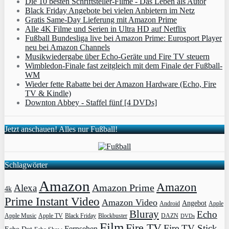
Die 10 besten Schriftsteller-Filme - Das Leben als Autor
Black Friday Angebote bei vielen Anbietern im Netz
Gratis Same-Day Lieferung mit Amazon Prime
Alle 4K Filme und Serien in Ultra HD auf Netflix
Fußball Bundesliga live bei Amazon Prime: Eurosport Player
neu bei Amazon Channels
Musikwiedergabe über Echo-Geräte und Fire TV steuern
Wimbledon-Finale fast zeitgleich mit dem Finale der Fußball-
WM
Wieder fette Rabatte bei der Amazon Hardware (Echo, Fire
TV & Kindle)
Downton Abbey - Staffel fünf [4 DVDs]
Jetzt anschauen! Alles nur Fußball!
Schlagwörter
Amazon
Amazon
Amazon Prime
Alexa
4k
Prime Instant Video
Amazon Video
Angebot
Apple
Android
Bluray
Echo
Apple Music
Apple TV
Blockbuster
DAZN
Black Friday
DVDs
Film
Fire TV
Fire TV Stick
Fernsehen