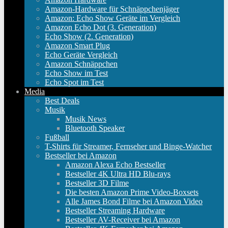
Amazon-Hardware für Schnäppchenjäger
Amazon: Echo Show Geräte im Vergleich
Amazon Echo Dot (3. Generation)
Echo Show (2. Generation)
Amazon Smart Plug
Echo Geräte Vergleich
Amazon Schnäppchen
Echo Show im Test
Echo Spot im Test
Media
Best Deals
Musik
Musik News
Bluetooth Speaker
Fußball
T-Shirts für Streamer, Fernseher und Binge-Watcher
Bestseller bei Amazon
Amazon Alexa Echo Bestseller
Bestseller 4K Ultra HD Blu-rays
Bestseller 3D Filme
Die besten Amazon Prime Video-Boxsets
Alle James Bond Filme bei Amazon Video
Bestseller Streaming Hardware
Bestseller AV-Receiver bei Amazon