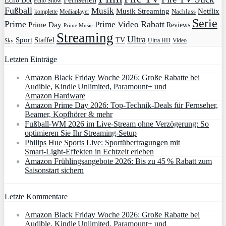
Echo Dot
Echo Show
Fußball
Musik
Musik Streaming
Netflix
Mediaplayer
Nachlass
komplette
Serie
Prime
Rabatt
Prime Video
Prime Day
Reviews
Prime Music
Streaming
Ultra
Sport
Staffel
TV
Ultra HD
Video
Sky
Letzten Einträge
Amazon Black Friday Woche 2026: Große Rabatte bei
Audible, Kindle Unlimited, Paramount+ und
Amazon Hardware
Amazon Prime Day 2026: Top-Technik-Deals für Fernseher,
Beamer, Kopfhörer & mehr
Fußball-WM 2026 im Live-Stream ohne Verzögerung: So
optimieren Sie Ihr Streaming-Setup
Philips Hue Sports Live: Sportübertragungen mit
Smart‑Light‑Effekten in Echtzeit erleben
Amazon Frühlingsangebote 2026: Bis zu 45 % Rabatt zum
Saisonstart sichern
Letzte Kommentare
Amazon Black Friday Woche 2026: Große Rabatte bei
Audible, Kindle Unlimited, Paramount+ und