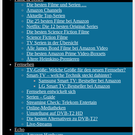
Die besten Filme und Serien …
Amazon Channels
Aktuelle Top-Serien
Die 25 besten Filme bei Amazon
Netflix: Die 12 besten Original Series
Die besten Science Fiction Filme
Science Fiction Filme
TV Serien in der Übersicht
Alle James Bond Filme bei Amazon Video
Die besten Amazon Prime Video-Boxsets
Ältere Heimkino-Premieren
Fernsehen
TV-Größe: Welche Größe für den neuen Fernseher?
Smart-TV – welche Technik steckt dahinter?
Samsung Smart TV: Bestseller bei Amazon
LG Smart TV: Bestseller bei Amazon
Fernsehen entwickelt sich
Serien – Guide
Streaming Check: Telekom Entertain
Online-Mediatheken
Umstellung auf DVB-T2 HD
Die besten Alternativen zu DVB-T2?
Live-Streams
Echo
Amazon Hardware