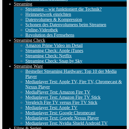
Streaming
Streaming – wie funktioniert die Technik?
Heimnetzwerk einrichten
Datenvolumen & Kompression
Schonen des Datenvolumens beim Streamen
Online-Videothek
Revolution des Fernsehens
Streaming Check
Amazon Prime Video im Detail
Streaming Check: Apple iTunes
Streaming Check: Netflix
Streaming Check: Snap by Sky
Streaming Ware
Bestseller Streaming Hardware: Top 10 der Media
Player
Mediaplayer Test: Apple TV, Fire TV, Chromecast &
Nexus Player
MediaPlayer Test: Amazon Fire TV
Mediaplayer Test: Amazon Fire TV Stick
Vergleich Fire TV versus Fire TV Stick
Mediaplayer Test: Apple TV
Mediaplayer Test: Google Chromecast
Mediaplayer Text: Google Nexus Player
Mediaplayer Test: Nvidia Shield Android TV
Filme & Serien