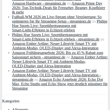
Amazon Hardware - streamingz.de
zu
Amazon Prime Day
2026: Top-Technik-Deals für Fernseher, Beamer, Kopfhörer
& mehr
Fußball-WM 2026 im Live-Stream ohne Verzögerung: So
optimieren Sie Ihr Streaming-Setup - streamingz.de
zu
Philips
Hue Sports Live: Sportübertragungen mit
Smart‑Light‑Effekten in Echtzeit erleben
Philips Hue Sports Live: Sportübertragungen mit
Smart‑Light‑Effekten in Echtzeit erleben - streamingz.de
zu
Amazon Ember Artline: Neuer Lifestyle Smart TV mit
Ambient‑Modus, QLED‑Display und Alexa‑Integration
Amazon Frühlingsangebote 2026: Bis zu 45 % Rabatt zum
Saisonstart sichern - streamingz.de
zu
Amazon Ember Artline:
Neuer Lifestyle Smart TV mit Ambient‑Modus,
QLED‑Display und Alexa‑Integration
Amazon Ember Artline: Neuer Lifestyle Smart TV mit
Ambient‑Modus, QLED‑Display und Alexa‑Integration -
streamingz.de
zu
Amazon Echo Angebote 2026: Echo Dot
Max, Echo Studio und Echo Show jetzt deutlich günstiger für
Streaming
Kategorien
Allgemein