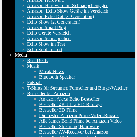
Amazon-Hardware für Schnäppchenjäger
Amazon: Echo Show Geräte im Vergleich
Amazon Echo Dot (3. Generation)
Echo Show (2. Generation)
Amazon Smart Plug
Echo Geräte Vergleich
Amazon Schnäppchen
Echo Show im Test
Echo Spot im Test
Media
Best Deals
Musik
Musik News
Bluetooth Speaker
Fußball
T-Shirts für Streamer, Fernseher und Binge-Watcher
Bestseller bei Amazon
Amazon Alexa Echo Bestseller
Bestseller 4K Ultra HD Blu-rays
Bestseller 3D Filme
Die besten Amazon Prime Video-Boxsets
Alle James Bond Filme bei Amazon Video
Bestseller Streaming Hardware
Bestseller AV-Receiver bei Amazon