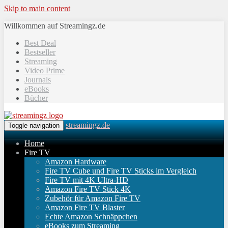
Skip to main content
Willkommen auf Streamingz.de
Best Deal
Bestseller
Streaming
Video Prime
Journals
eBooks
Bücher
streamingz.de
Toggle navigation
Home
Fire TV
Amazon Hardware
Fire TV Cube und Fire TV Sticks im Vergleich
Fire TV mit 4K Ultra-HD
Amazon Fire TV Stick 4K
Zubehör für Amazon Fire TV
Amazon Fire TV Blaster
Echte Amazon Schnäppchen
eBooks zum Streaming