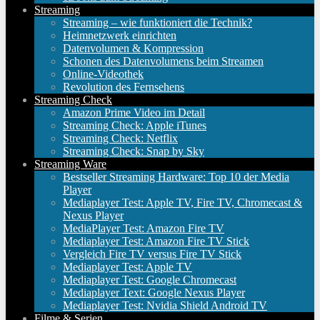
Streaming
Streaming – wie funktioniert die Technik?
Heimnetzwerk einrichten
Datenvolumen & Kompression
Schonen des Datenvolumens beim Streamen
Online-Videothek
Revolution des Fernsehens
Streaming Check
Amazon Prime Video im Detail
Streaming Check: Apple iTunes
Streaming Check: Netflix
Streaming Check: Snap by Sky
Streaming Ware
Bestseller Streaming Hardware: Top 10 der Media
Player
Mediaplayer Test: Apple TV, Fire TV, Chromecast &
Nexus Player
MediaPlayer Test: Amazon Fire TV
Mediaplayer Test: Amazon Fire TV Stick
Vergleich Fire TV versus Fire TV Stick
Mediaplayer Test: Apple TV
Mediaplayer Test: Google Chromecast
Mediaplayer Text: Google Nexus Player
Mediaplayer Test: Nvidia Shield Android TV
Filme & Serien