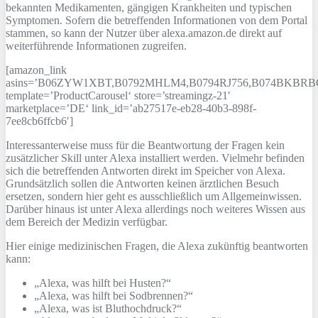
bekannten Medikamenten, gängigen Krankheiten und typischen
Symptomen. Sofern die betreffenden Informationen von dem Portal
stammen, so kann der Nutzer über alexa.amazon.de direkt auf
weiterführende Informationen zugreifen.
[amazon_link
asins=’B06ZYW1XBT,B0792MHLM4,B0794RJ756,B074BKBRB
template=’ProductCarousel‘ store=’streamingz-21′
marketplace=’DE‘ link_id=’ab27517e-eb28-40b3-898f-
7ee8cb6ffcb6′]
Interessanterweise muss für die Beantwortung der Fragen kein
zusätzlicher Skill unter Alexa installiert werden. Vielmehr befinden
sich die betreffenden Antworten direkt im Speicher von Alexa.
Grundsätzlich sollen die Antworten keinen ärztlichen Besuch
ersetzen, sondern hier geht es ausschließlich um Allgemeinwissen.
Darüber hinaus ist unter Alexa allerdings noch weiteres Wissen aus
dem Bereich der Medizin verfügbar.
Hier einige medizinischen Fragen, die Alexa zukünftig beantworten
kann:
„Alexa, was hilft bei Husten?“
„Alexa, was hilft bei Sodbrennen?“
„Alexa, was ist Bluthochdruck?“