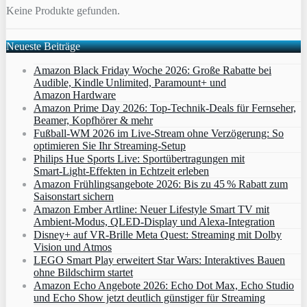
Keine Produkte gefunden.
Neueste Beiträge
Amazon Black Friday Woche 2026: Große Rabatte bei
Audible, Kindle Unlimited, Paramount+ und
Amazon Hardware
Amazon Prime Day 2026: Top-Technik-Deals für Fernseher,
Beamer, Kopfhörer & mehr
Fußball-WM 2026 im Live-Stream ohne Verzögerung: So
optimieren Sie Ihr Streaming-Setup
Philips Hue Sports Live: Sportübertragungen mit
Smart‑Light‑Effekten in Echtzeit erleben
Amazon Frühlingsangebote 2026: Bis zu 45 % Rabatt zum
Saisonstart sichern
Amazon Ember Artline: Neuer Lifestyle Smart TV mit
Ambient‑Modus, QLED‑Display und Alexa‑Integration
Disney+ auf VR-Brille Meta Quest: Streaming mit Dolby
Vision und Atmos
LEGO Smart Play erweitert Star Wars: Interaktives Bauen
ohne Bildschirm startet
Amazon Echo Angebote 2026: Echo Dot Max, Echo Studio
und Echo Show jetzt deutlich günstiger für Streaming