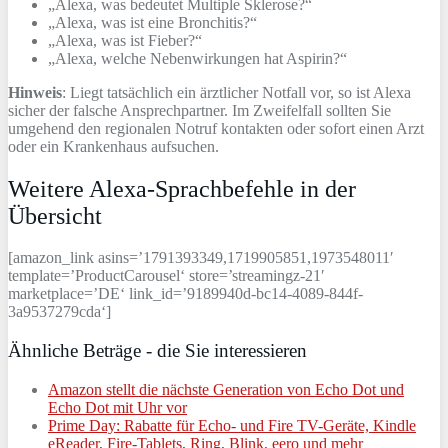
„Alexa, was bedeutet Multiple Sklerose?“
„Alexa, was ist eine Bronchitis?“
„Alexa, was ist Fieber?“
„Alexa, welche Nebenwirkungen hat Aspirin?“
Hinweis
: Liegt tatsächlich ein ärztlicher Notfall vor, so ist Alexa
sicher der falsche Ansprechpartner. Im Zweifelfall sollten Sie
umgehend den regionalen Notruf kontakten oder sofort einen Arzt
oder ein Krankenhaus aufsuchen.
Weitere Alexa-Sprachbefehle in der
Übersicht
[amazon_link asins=’1791393349,1719905851,1973548011′
template=’ProductCarousel‘ store=’streamingz-21′
marketplace=’DE‘ link_id=’9189940d-bc14-4089-844f-
3a9537279cda‘]
Ähnliche Beträge - die Sie interessieren
Amazon stellt die nächste Generation von Echo Dot und
Echo Dot mit Uhr vor
Prime Day: Rabatte für Echo- und Fire TV-Geräte, Kindle
eReader, Fire-Tablets, Ring, Blink, eero und mehr