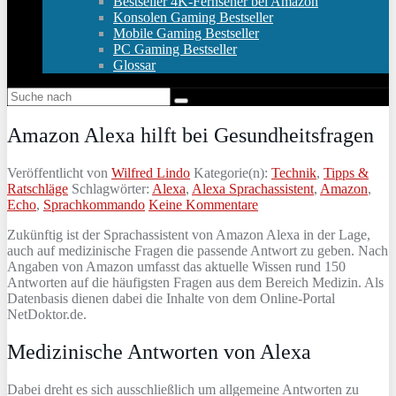
Bestseller 4K-Fernseher bei Amazon
Konsolen Gaming Bestseller
Mobile Gaming Bestseller
PC Gaming Bestseller
Glossar
Amazon Alexa hilft bei Gesundheitsfragen
Veröffentlicht von
Wilfred Lindo
Kategorie(n):
Technik
,
Tipps &
Ratschläge
Schlagwörter:
Alexa
,
Alexa Sprachassistent
,
Amazon
,
Echo
,
Sprachkommando
Keine Kommentare
Zukünftig ist der Sprachassistent von Amazon Alexa in der Lage,
auch auf medizinische Fragen die passende Antwort zu geben. Nach
Angaben von Amazon umfasst das aktuelle Wissen rund 150
Antworten auf die häufigsten Fragen aus dem Bereich Medizin. Als
Datenbasis dienen dabei die Inhalte von dem Online-Portal
NetDoktor.de.
Medizinische Antworten von Alexa
Dabei dreht es sich ausschließlich um allgemeine Antworten zu