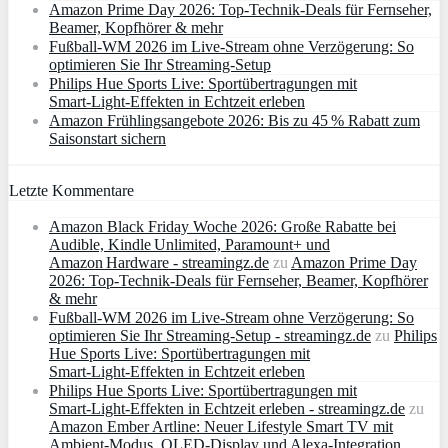
Amazon Prime Day 2026: Top-Technik-Deals für Fernseher,
Beamer, Kopfhörer & mehr
Fußball-WM 2026 im Live-Stream ohne Verzögerung: So
optimieren Sie Ihr Streaming-Setup
Philips Hue Sports Live: Sportübertragungen mit
Smart‑Light‑Effekten in Echtzeit erleben
Amazon Frühlingsangebote 2026: Bis zu 45 % Rabatt zum
Saisonstart sichern
Letzte Kommentare
Amazon Black Friday Woche 2026: Große Rabatte bei
Audible, Kindle Unlimited, Paramount+ und
Amazon Hardware - streamingz.de
zu
Amazon Prime Day
2026: Top-Technik-Deals für Fernseher, Beamer, Kopfhörer
& mehr
Fußball-WM 2026 im Live-Stream ohne Verzögerung: So
optimieren Sie Ihr Streaming-Setup - streamingz.de
zu
Philips
Hue Sports Live: Sportübertragungen mit
Smart‑Light‑Effekten in Echtzeit erleben
Philips Hue Sports Live: Sportübertragungen mit
Smart‑Light‑Effekten in Echtzeit erleben - streamingz.de
zu
Amazon Ember Artline: Neuer Lifestyle Smart TV mit
Ambient‑Modus, QLED‑Display und Alexa‑Integration