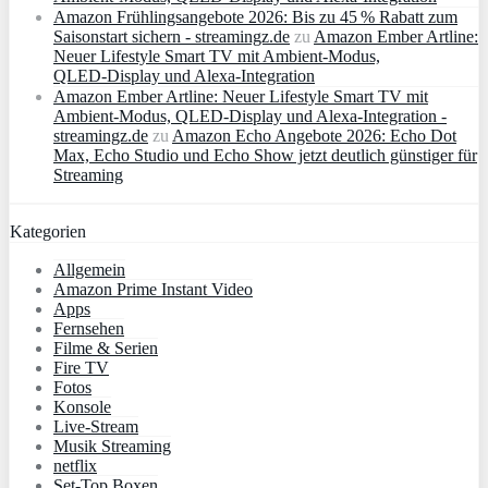
Amazon Frühlingsangebote 2026: Bis zu 45 % Rabatt zum
Saisonstart sichern - streamingz.de
zu
Amazon Ember Artline:
Neuer Lifestyle Smart TV mit Ambient‑Modus,
QLED‑Display und Alexa‑Integration
Amazon Ember Artline: Neuer Lifestyle Smart TV mit
Ambient‑Modus, QLED‑Display und Alexa‑Integration -
streamingz.de
zu
Amazon Echo Angebote 2026: Echo Dot
Max, Echo Studio und Echo Show jetzt deutlich günstiger für
Streaming
Kategorien
Allgemein
Amazon Prime Instant Video
Apps
Fernsehen
Filme & Serien
Fire TV
Fotos
Konsole
Live-Stream
Musik Streaming
netflix
Set-Top Boxen