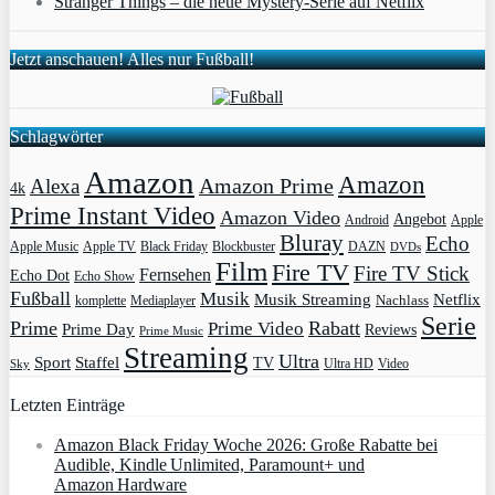
Stranger Things – die neue Mystery-Serie auf Netflix
Jetzt anschauen! Alles nur Fußball!
Schlagwörter
Amazon
Amazon
Amazon Prime
Alexa
4k
Prime Instant Video
Amazon Video
Angebot
Apple
Android
Bluray
Echo
Apple Music
Apple TV
Blockbuster
DAZN
Black Friday
DVDs
Film
Fire TV
Fire TV Stick
Fernsehen
Echo Dot
Echo Show
Fußball
Musik
Musik Streaming
Netflix
Mediaplayer
Nachlass
komplette
Serie
Prime
Rabatt
Prime Video
Prime Day
Reviews
Prime Music
Streaming
Ultra
Sport
Staffel
TV
Ultra HD
Video
Sky
Letzten Einträge
Amazon Black Friday Woche 2026: Große Rabatte bei
Audible, Kindle Unlimited, Paramount+ und
Amazon Hardware