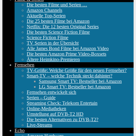
Die besten Filme und Serien …
Amazon Channels
Aktuelle Top-Serien
Die 25 besten Filme bei Amazon
Netflix: Die 12 besten Original Series
Die besten Science Fiction Filme
Science Fiction Filme
TV Serien in der Übersicht
Alle James Bond Filme bei Amazon Video
Die besten Amazon Prime Video-Boxsets
Ältere Heimkino-Premieren
Fernsehen
TV-Größe: Welche Größe für den neuen Fernseher?
Smart-TV – welche Technik steckt dahinter?
Samsung Smart TV: Bestseller bei Amazon
LG Smart TV: Bestseller bei Amazon
Fernsehen entwickelt sich
Serien – Guide
Streaming Check: Telekom Entertain
Online-Mediatheken
Umstellung auf DVB-T2 HD
Die besten Alternativen zu DVB-T2?
Live-Streams
Echo
Amazon Hardware