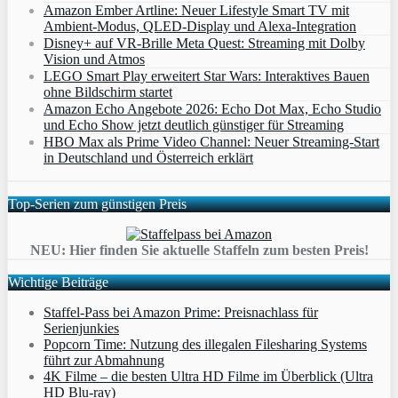
Amazon Ember Artline: Neuer Lifestyle Smart TV mit
Ambient‑Modus, QLED‑Display und Alexa‑Integration
Disney+ auf VR-Brille Meta Quest: Streaming mit Dolby
Vision und Atmos
LEGO Smart Play erweitert Star Wars: Interaktives Bauen
ohne Bildschirm startet
Amazon Echo Angebote 2026: Echo Dot Max, Echo Studio
und Echo Show jetzt deutlich günstiger für Streaming
HBO Max als Prime Video Channel: Neuer Streaming‑Start
in Deutschland und Österreich erklärt
Top-Serien zum günstigen Preis
NEU: Hier finden Sie aktuelle Staffeln zum besten Preis!
Wichtige Beiträge
Staffel-Pass bei Amazon Prime: Preisnachlass für
Serienjunkies
Popcorn Time: Nutzung des illegalen Filesharing Systems
führt zur Abmahnung
4K Filme – die besten Ultra HD Filme im Überblick (Ultra
HD Blu-ray)