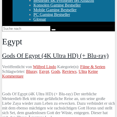
Bestseller 4K-Fernseher bei Amazon
Konsolen Gaming Bestseller
Mobile Gaming Bestseller
PC Gaming Bestseller
Glossar
Egypt
Gods Of Egypt (4K Ultra HD) (+ Blu-ray)
Veröffentlicht von
Wilfred Lindo
Kategorie(n):
Filme & Serien
Schlagwörter:
Bluray
,
Egypt
,
Gods
,
Reviews
,
Ultra
Keine
Kommentare
Gods Of Egypt (4K Ultra HD) (+ Blu-ray) Der sterbliche
Meisterdieb Bek tritt eine gefährliche Reise an, um seine große
Liebe Zaya wieder zum Leben zu erwecken. Dazu verbündet er sich
mit dem ebenso mächtigen wie rachsüchtigen Gott Horus und stellt
sich Set, dem gnadenlosen Gott der Wüste, entgegen. Dieser hat