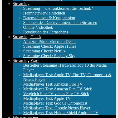
Streaming
Streaming – wie funktioniert die Technik?
Heimnetzwerk einrichten
Datenvolumen & Kompression
Schonen des Datenvolumens beim Streamen
Online-Videothek
Revolution des Fernsehens
Streaming Check
Amazon Prime Video im Detail
Streaming Check: Apple iTunes
Streaming Check: Netflix
Streaming Check: Snap by Sky
Streaming Ware
Bestseller Streaming Hardware: Top 10 der Media
Player
Mediaplayer Test: Apple TV, Fire TV, Chromecast &
Nexus Player
MediaPlayer Test: Amazon Fire TV
Mediaplayer Test: Amazon Fire TV Stick
Vergleich Fire TV versus Fire TV Stick
Mediaplayer Test: Apple TV
Mediaplayer Test: Google Chromecast
Mediaplayer Text: Google Nexus Player
Mediaplayer Test: Nvidia Shield Android TV
Filme & Serien