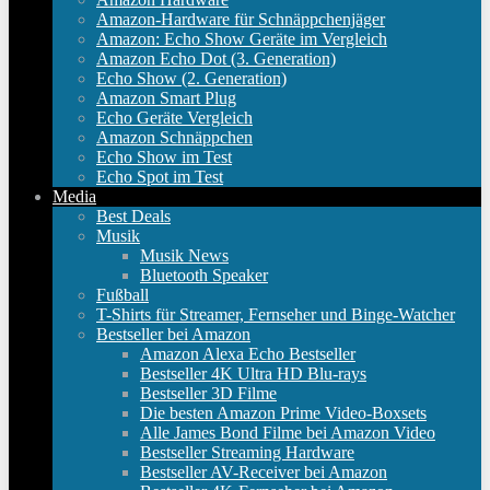
Amazon-Hardware für Schnäppchenjäger
Amazon: Echo Show Geräte im Vergleich
Amazon Echo Dot (3. Generation)
Echo Show (2. Generation)
Amazon Smart Plug
Echo Geräte Vergleich
Amazon Schnäppchen
Echo Show im Test
Echo Spot im Test
Media
Best Deals
Musik
Musik News
Bluetooth Speaker
Fußball
T-Shirts für Streamer, Fernseher und Binge-Watcher
Bestseller bei Amazon
Amazon Alexa Echo Bestseller
Bestseller 4K Ultra HD Blu-rays
Bestseller 3D Filme
Die besten Amazon Prime Video-Boxsets
Alle James Bond Filme bei Amazon Video
Bestseller Streaming Hardware
Bestseller AV-Receiver bei Amazon