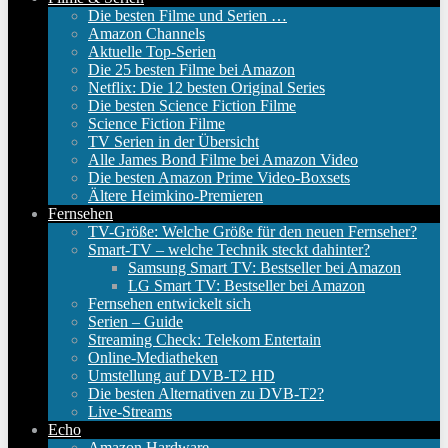
Die besten Filme und Serien …
Amazon Channels
Aktuelle Top-Serien
Die 25 besten Filme bei Amazon
Netflix: Die 12 besten Original Series
Die besten Science Fiction Filme
Science Fiction Filme
TV Serien in der Übersicht
Alle James Bond Filme bei Amazon Video
Die besten Amazon Prime Video-Boxsets
Ältere Heimkino-Premieren
Fernsehen
TV-Größe: Welche Größe für den neuen Fernseher?
Smart-TV – welche Technik steckt dahinter?
Samsung Smart TV: Bestseller bei Amazon
LG Smart TV: Bestseller bei Amazon
Fernsehen entwickelt sich
Serien – Guide
Streaming Check: Telekom Entertain
Online-Mediatheken
Umstellung auf DVB-T2 HD
Die besten Alternativen zu DVB-T2?
Live-Streams
Echo
Amazon Hardware