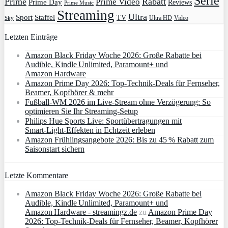
Serie
Prime
Rabatt
Prime Video
Prime Day
Reviews
Prime Music
Streaming
Ultra
Sport
Staffel
TV
Ultra HD
Video
Sky
Letzten Einträge
Amazon Black Friday Woche 2026: Große Rabatte bei
Audible, Kindle Unlimited, Paramount+ und
Amazon Hardware
Amazon Prime Day 2026: Top-Technik-Deals für Fernseher,
Beamer, Kopfhörer & mehr
Fußball-WM 2026 im Live-Stream ohne Verzögerung: So
optimieren Sie Ihr Streaming-Setup
Philips Hue Sports Live: Sportübertragungen mit
Smart‑Light‑Effekten in Echtzeit erleben
Amazon Frühlingsangebote 2026: Bis zu 45 % Rabatt zum
Saisonstart sichern
Letzte Kommentare
Amazon Black Friday Woche 2026: Große Rabatte bei
Audible, Kindle Unlimited, Paramount+ und
Amazon Hardware - streamingz.de
zu
Amazon Prime Day
2026: Top-Technik-Deals für Fernseher, Beamer, Kopfhörer