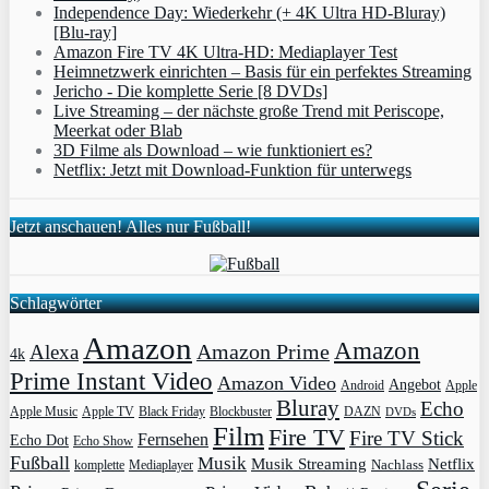
Independence Day: Wiederkehr (+ 4K Ultra HD-Bluray)
[Blu-ray]
Amazon Fire TV 4K Ultra-HD: Mediaplayer Test
Heimnetzwerk einrichten – Basis für ein perfektes Streaming
Jericho - Die komplette Serie [8 DVDs]
Live Streaming – der nächste große Trend mit Periscope,
Meerkat oder Blab
3D Filme als Download – wie funktioniert es?
Netflix: Jetzt mit Download-Funktion für unterwegs
Jetzt anschauen! Alles nur Fußball!
Schlagwörter
Amazon
Amazon
Amazon Prime
Alexa
4k
Prime Instant Video
Amazon Video
Angebot
Apple
Android
Bluray
Echo
Apple Music
Apple TV
Blockbuster
DAZN
Black Friday
DVDs
Film
Fire TV
Fire TV Stick
Fernsehen
Echo Dot
Echo Show
Fußball
Musik
Musik Streaming
Netflix
Mediaplayer
Nachlass
komplette