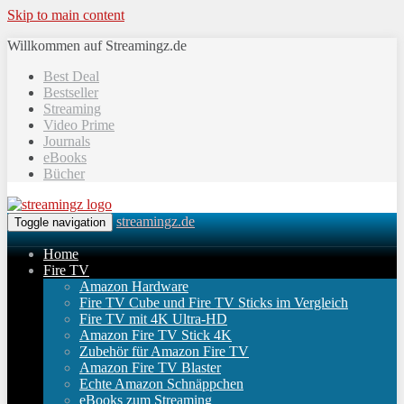
Skip to main content
Willkommen auf Streamingz.de
Best Deal
Bestseller
Streaming
Video Prime
Journals
eBooks
Bücher
streamingz.de
Toggle navigation
Home
Fire TV
Amazon Hardware
Fire TV Cube und Fire TV Sticks im Vergleich
Fire TV mit 4K Ultra-HD
Amazon Fire TV Stick 4K
Zubehör für Amazon Fire TV
Amazon Fire TV Blaster
Echte Amazon Schnäppchen
eBooks zum Streaming