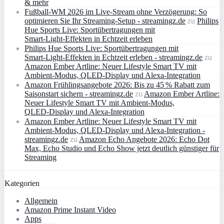
& mehr
Fußball-WM 2026 im Live-Stream ohne Verzögerung: So
optimieren Sie Ihr Streaming-Setup - streamingz.de
zu
Philips
Hue Sports Live: Sportübertragungen mit
Smart‑Light‑Effekten in Echtzeit erleben
Philips Hue Sports Live: Sportübertragungen mit
Smart‑Light‑Effekten in Echtzeit erleben - streamingz.de
zu
Amazon Ember Artline: Neuer Lifestyle Smart TV mit
Ambient‑Modus, QLED‑Display und Alexa‑Integration
Amazon Frühlingsangebote 2026: Bis zu 45 % Rabatt zum
Saisonstart sichern - streamingz.de
zu
Amazon Ember Artline:
Neuer Lifestyle Smart TV mit Ambient‑Modus,
QLED‑Display und Alexa‑Integration
Amazon Ember Artline: Neuer Lifestyle Smart TV mit
Ambient‑Modus, QLED‑Display und Alexa‑Integration -
streamingz.de
zu
Amazon Echo Angebote 2026: Echo Dot
Max, Echo Studio und Echo Show jetzt deutlich günstiger für
Streaming
Kategorien
Allgemein
Amazon Prime Instant Video
Apps