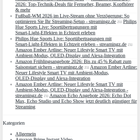
2026: Top-Technik-Deals für Fernseher, Beamer, Kopfhörer
& mehr
Fußball-WM 2026 im Live-Stream ohne Verzögerung: So
optimieren Sie Ihr Streaming-Setup - streamingz.de
zu
Philips
Hue Sports Live: Sportübertragungen mit
Smart‑Light‑Effekten in Echtzeit erleben
Philips Hue Sports Live: Sportübertragungen mit
Smart‑Light‑Effekten in Echtzeit erleben - streamingz.de
zu
Amazon Ember Artline: Neuer Lifestyle Smart TV mit
Ambient‑Modus, QLED‑Display und Alexa‑Integration
Amazon Frühlingsangebote 2026: Bis zu 45 % Rabatt zum
Saisonstart sichern - streamingz.de
zu
Amazon Ember Artline:
Neuer Lifestyle Smart TV mit Ambient‑Modus,
QLED‑Display und Alexa‑Integration
Amazon Ember Artline: Neuer Lifestyle Smart TV mit
Ambient‑Modus, QLED‑Display und Alexa‑Integration -
streamingz.de
zu
Amazon Echo Angebote 2026: Echo Dot
Max, Echo Studio und Echo Show jetzt deutlich günstiger für
Streaming
Kategorien
Allgemein
Amazon Prime Instant Video