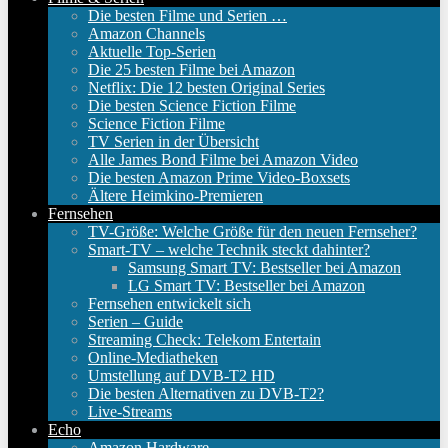
Die besten Filme und Serien …
Amazon Channels
Aktuelle Top-Serien
Die 25 besten Filme bei Amazon
Netflix: Die 12 besten Original Series
Die besten Science Fiction Filme
Science Fiction Filme
TV Serien in der Übersicht
Alle James Bond Filme bei Amazon Video
Die besten Amazon Prime Video-Boxsets
Ältere Heimkino-Premieren
Fernsehen
TV-Größe: Welche Größe für den neuen Fernseher?
Smart-TV – welche Technik steckt dahinter?
Samsung Smart TV: Bestseller bei Amazon
LG Smart TV: Bestseller bei Amazon
Fernsehen entwickelt sich
Serien – Guide
Streaming Check: Telekom Entertain
Online-Mediatheken
Umstellung auf DVB-T2 HD
Die besten Alternativen zu DVB-T2?
Live-Streams
Echo
Amazon Hardware