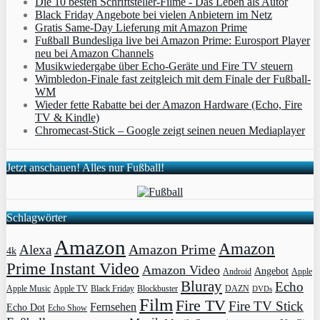
Die 10 besten Schriftsteller-Filme - Das Leben als Autor
Black Friday Angebote bei vielen Anbietern im Netz
Gratis Same-Day Lieferung mit Amazon Prime
Fußball Bundesliga live bei Amazon Prime: Eurosport Player
neu bei Amazon Channels
Musikwiedergabe über Echo-Geräte und Fire TV steuern
Wimbledon-Finale fast zeitgleich mit dem Finale der Fußball-
WM
Wieder fette Rabatte bei der Amazon Hardware (Echo, Fire
TV & Kindle)
Chromecast-Stick – Google zeigt seinen neuen Mediaplayer
Jetzt anschauen! Alles nur Fußball!
Schlagwörter
Amazon
Amazon
Amazon Prime
Alexa
4k
Prime Instant Video
Amazon Video
Angebot
Apple
Android
Bluray
Echo
Apple Music
Apple TV
Blockbuster
DAZN
Black Friday
DVDs
Film
Fire TV
Fire TV Stick
Fernsehen
Echo Dot
Echo Show