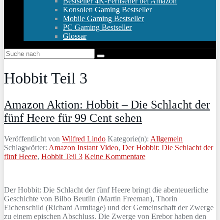
Bestseller 4K-Fernseher bei Amazon
Konsolen Gaming Bestseller
Mobile Gaming Bestseller
PC Gaming Bestseller
Glossar
Hobbit Teil 3
Amazon Aktion: Hobbit – Die Schlacht der
fünf Heere für 99 Cent sehen
Veröffentlicht von
Wilfred Lindo
Kategorie(n):
Allgemein
Schlagwörter:
Amazon Instant Video
,
Der Hobbit: Die Schlacht der
fünf Heere
,
Hobbit Teil 3
Keine Kommentare
Der Hobbit: Die Schlacht der fünf Heere bringt die abenteuerliche
Geschichte von Bilbo Beutlin (Martin Freeman), Thorin
Eichenschild (Richard Armitage) und der Gemeinschaft der Zwerge
zu einem epischen Abschluss. Die Zwerge von Erebor haben den