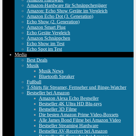
Amazon-Hardware für Schnäppchenjäger
Amazon: Echo Show Geräte im Vergleich
Amazon Echo Dot (3. Generation)
Echo Show (2. Generation)
Amazon Smart Plug
Echo Geräte Vergleich
Amazon Schnäppchen
Echo Show im Test
Echo Spot im Test
Media
Best Deals
Musik
Musik News
Bluetooth Speaker
Fußball
T-Shirts für Streamer, Fernseher und Binge-Watcher
Bestseller bei Amazon
Amazon Alexa Echo Bestseller
Bestseller 4K Ultra HD Blu-rays
Bestseller 3D Filme
Die besten Amazon Prime Video-Boxsets
Alle James Bond Filme bei Amazon Video
Bestseller Streaming Hardware
Bestseller AV-Receiver bei Amazon