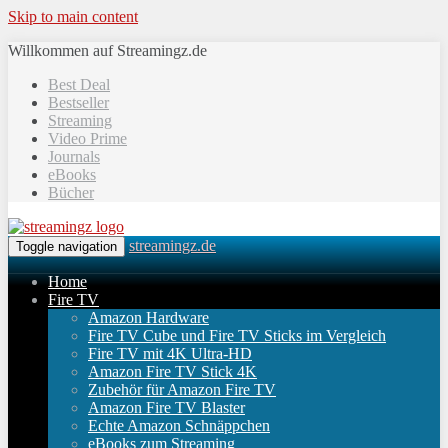
Skip to main content
Willkommen auf Streamingz.de
Best Deal
Bestseller
Streaming
Video Prime
Journals
eBooks
Bücher
streamingz.de
Toggle navigation
Home
Fire TV
Amazon Hardware
Fire TV Cube und Fire TV Sticks im Vergleich
Fire TV mit 4K Ultra-HD
Amazon Fire TV Stick 4K
Zubehör für Amazon Fire TV
Amazon Fire TV Blaster
Echte Amazon Schnäppchen
eBooks zum Streaming