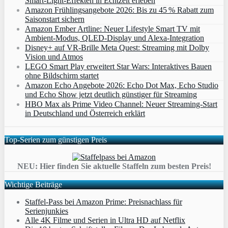
Smart‑Light‑Effekten in Echtzeit erleben
Amazon Frühlingsangebote 2026: Bis zu 45 % Rabatt zum
Saisonstart sichern
Amazon Ember Artline: Neuer Lifestyle Smart TV mit
Ambient‑Modus, QLED‑Display und Alexa‑Integration
Disney+ auf VR-Brille Meta Quest: Streaming mit Dolby
Vision und Atmos
LEGO Smart Play erweitert Star Wars: Interaktives Bauen
ohne Bildschirm startet
Amazon Echo Angebote 2026: Echo Dot Max, Echo Studio
und Echo Show jetzt deutlich günstiger für Streaming
HBO Max als Prime Video Channel: Neuer Streaming‑Start
in Deutschland und Österreich erklärt
Top-Serien zum günstigen Preis
NEU: Hier finden Sie aktuelle Staffeln zum besten Preis!
Wichtige Beiträge
Staffel-Pass bei Amazon Prime: Preisnachlass für
Serienjunkies
Alle 4K Filme und Serien in Ultra HD auf Netflix