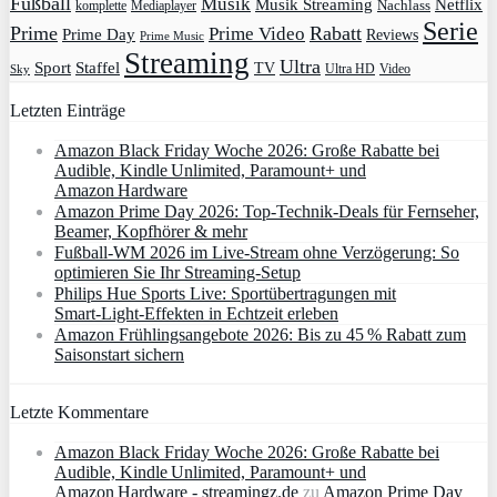
Fußball
Musik
Musik Streaming
Netflix
Mediaplayer
Nachlass
komplette
Serie
Prime
Rabatt
Prime Video
Prime Day
Reviews
Prime Music
Streaming
Ultra
Sport
Staffel
TV
Ultra HD
Video
Sky
Letzten Einträge
Amazon Black Friday Woche 2026: Große Rabatte bei
Audible, Kindle Unlimited, Paramount+ und
Amazon Hardware
Amazon Prime Day 2026: Top-Technik-Deals für Fernseher,
Beamer, Kopfhörer & mehr
Fußball-WM 2026 im Live-Stream ohne Verzögerung: So
optimieren Sie Ihr Streaming-Setup
Philips Hue Sports Live: Sportübertragungen mit
Smart‑Light‑Effekten in Echtzeit erleben
Amazon Frühlingsangebote 2026: Bis zu 45 % Rabatt zum
Saisonstart sichern
Letzte Kommentare
Amazon Black Friday Woche 2026: Große Rabatte bei
Audible, Kindle Unlimited, Paramount+ und
Amazon Hardware - streamingz.de
zu
Amazon Prime Day