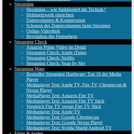
Streaming
Streaming – wie funktioniert die Technik?
Heimnetzwerk einrichten
Datenvolumen & Kompression
Schonen des Datenvolumens beim Streamen
Online-Videothek
Revolution des Fernsehens
Streaming Check
Amazon Prime Video im Detail
Streaming Check: Apple iTunes
Streaming Check: Netflix
Streaming Check: Snap by Sky
Streaming Ware
Bestseller Streaming Hardware: Top 10 der Media
Player
Mediaplayer Test: Apple TV, Fire TV, Chromecast &
Nexus Player
MediaPlayer Test: Amazon Fire TV
Mediaplayer Test: Amazon Fire TV Stick
Vergleich Fire TV versus Fire TV Stick
Mediaplayer Test: Apple TV
Mediaplayer Test: Google Chromecast
Mediaplayer Text: Google Nexus Player
Mediaplayer Test: Nvidia Shield Android TV
Filme & Serien