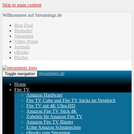
Skip to main content
Willkommen auf Streamingz.de
Best Deal
Bestseller
Streaming
Video Prime
Journals
eBooks
Bücher
streamingz.de
Toggle navigation
Home
Fire TV
Amazon Hardware
Fire TV Cube und Fire TV Sticks im Vergleich
Fire TV mit 4K Ultra-HD
Amazon Fire TV Stick 4K
Zubehör für Amazon Fire TV
Amazon Fire TV Blaster
Echte Amazon Schnäppchen
eBooks zum Streaming