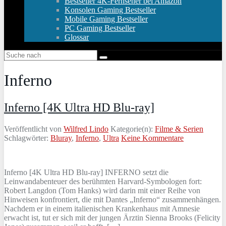
Bestseller 4K-Fernseher bei Amazon
Konsolen Gaming Bestseller
Mobile Gaming Bestseller
PC Gaming Bestseller
Glossar
Inferno
Inferno [4K Ultra HD Blu-ray]
Veröffentlicht von
Wilfred Lindo
Kategorie(n):
Filme & Serien
Schlagwörter:
Bluray
,
Inferno
,
Ultra
Keine Kommentare
Inferno [4K Ultra HD Blu-ray] INFERNO setzt die
Leinwandabenteuer des berühmten Harvard-Symbologen fort:
Robert Langdon (Tom Hanks) wird darin mit einer Reihe von
Hinweisen konfrontiert, die mit Dantes „Inferno“ zusammenhängen.
Nachdem er in einem italienischen Krankenhaus mit Amnesie
erwacht ist, tut er sich mit der jungen Ärztin Sienna Brooks (Felicity