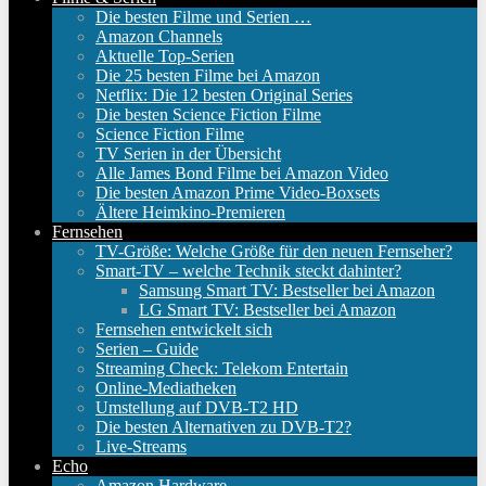
Die besten Filme und Serien …
Amazon Channels
Aktuelle Top-Serien
Die 25 besten Filme bei Amazon
Netflix: Die 12 besten Original Series
Die besten Science Fiction Filme
Science Fiction Filme
TV Serien in der Übersicht
Alle James Bond Filme bei Amazon Video
Die besten Amazon Prime Video-Boxsets
Ältere Heimkino-Premieren
Fernsehen
TV-Größe: Welche Größe für den neuen Fernseher?
Smart-TV – welche Technik steckt dahinter?
Samsung Smart TV: Bestseller bei Amazon
LG Smart TV: Bestseller bei Amazon
Fernsehen entwickelt sich
Serien – Guide
Streaming Check: Telekom Entertain
Online-Mediatheken
Umstellung auf DVB-T2 HD
Die besten Alternativen zu DVB-T2?
Live-Streams
Echo
Amazon Hardware