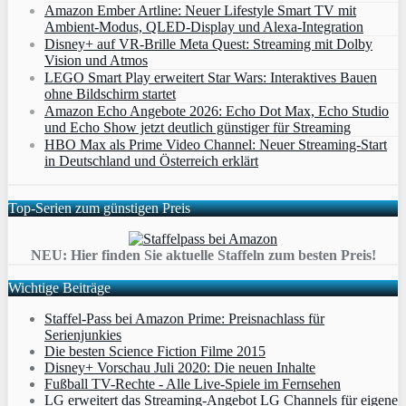
Amazon Ember Artline: Neuer Lifestyle Smart TV mit
Ambient‑Modus, QLED‑Display und Alexa‑Integration
Disney+ auf VR-Brille Meta Quest: Streaming mit Dolby
Vision und Atmos
LEGO Smart Play erweitert Star Wars: Interaktives Bauen
ohne Bildschirm startet
Amazon Echo Angebote 2026: Echo Dot Max, Echo Studio
und Echo Show jetzt deutlich günstiger für Streaming
HBO Max als Prime Video Channel: Neuer Streaming‑Start
in Deutschland und Österreich erklärt
Top-Serien zum günstigen Preis
NEU: Hier finden Sie aktuelle Staffeln zum besten Preis!
Wichtige Beiträge
Staffel-Pass bei Amazon Prime: Preisnachlass für
Serienjunkies
Die besten Science Fiction Filme 2015
Disney+ Vorschau Juli 2020: Die neuen Inhalte
Fußball TV-Rechte - Alle Live-Spiele im Fernsehen
LG erweitert das Streaming-Angebot LG Channels für eigene