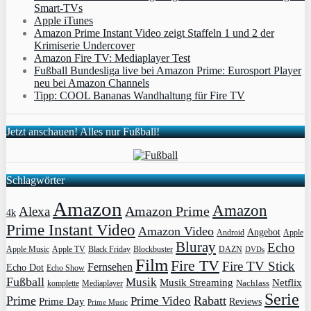
Smart-TVs
Apple iTunes
Amazon Prime Instant Video zeigt Staffeln 1 und 2 der
Krimiserie Undercover
Amazon Fire TV: Mediaplayer Test
Fußball Bundesliga live bei Amazon Prime: Eurosport Player
neu bei Amazon Channels
Tipp: COOL Bananas Wandhaltung für Fire TV
Jetzt anschauen! Alles nur Fußball!
Schlagwörter
Amazon
Amazon
Amazon Prime
Alexa
4k
Prime Instant Video
Amazon Video
Angebot
Apple
Android
Bluray
Echo
Apple Music
Apple TV
Blockbuster
DAZN
Black Friday
DVDs
Film
Fire TV
Fire TV Stick
Fernsehen
Echo Dot
Echo Show
Fußball
Musik
Musik Streaming
Netflix
Mediaplayer
Nachlass
komplette
Serie
Prime
Rabatt
Prime Video
Prime Day
Reviews
Prime Music