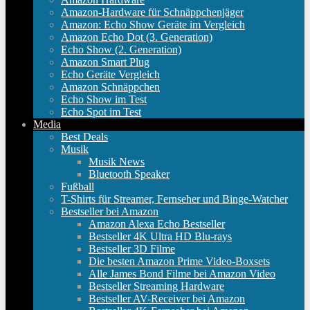
Amazon-Hardware für Schnäppchenjäger
Amazon: Echo Show Geräte im Vergleich
Amazon Echo Dot (3. Generation)
Echo Show (2. Generation)
Amazon Smart Plug
Echo Geräte Vergleich
Amazon Schnäppchen
Echo Show im Test
Echo Spot im Test
Media
Best Deals
Musik
Musik News
Bluetooth Speaker
Fußball
T-Shirts für Streamer, Fernseher und Binge-Watcher
Bestseller bei Amazon
Amazon Alexa Echo Bestseller
Bestseller 4K Ultra HD Blu-rays
Bestseller 3D Filme
Die besten Amazon Prime Video-Boxsets
Alle James Bond Filme bei Amazon Video
Bestseller Streaming Hardware
Bestseller AV-Receiver bei Amazon