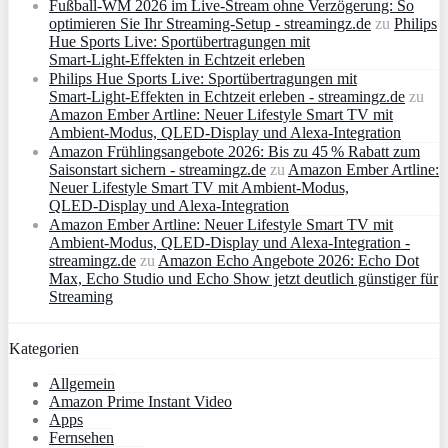
Fußball-WM 2026 im Live-Stream ohne Verzögerung: So
optimieren Sie Ihr Streaming-Setup - streamingz.de
zu
Philips
Hue Sports Live: Sportübertragungen mit
Smart‑Light‑Effekten in Echtzeit erleben
Philips Hue Sports Live: Sportübertragungen mit
Smart‑Light‑Effekten in Echtzeit erleben - streamingz.de
zu
Amazon Ember Artline: Neuer Lifestyle Smart TV mit
Ambient‑Modus, QLED‑Display und Alexa‑Integration
Amazon Frühlingsangebote 2026: Bis zu 45 % Rabatt zum
Saisonstart sichern - streamingz.de
zu
Amazon Ember Artline:
Neuer Lifestyle Smart TV mit Ambient‑Modus,
QLED‑Display und Alexa‑Integration
Amazon Ember Artline: Neuer Lifestyle Smart TV mit
Ambient‑Modus, QLED‑Display und Alexa‑Integration -
streamingz.de
zu
Amazon Echo Angebote 2026: Echo Dot
Max, Echo Studio und Echo Show jetzt deutlich günstiger für
Streaming
Kategorien
Allgemein
Amazon Prime Instant Video
Apps
Fernsehen