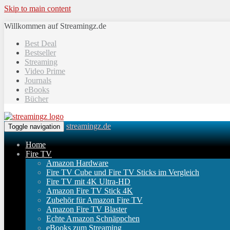
Skip to main content
Willkommen auf Streamingz.de
Best Deal
Bestseller
Streaming
Video Prime
Journals
eBooks
Bücher
streamingz.de
Toggle navigation
Home
Fire TV
Amazon Hardware
Fire TV Cube und Fire TV Sticks im Vergleich
Fire TV mit 4K Ultra-HD
Amazon Fire TV Stick 4K
Zubehör für Amazon Fire TV
Amazon Fire TV Blaster
Echte Amazon Schnäppchen
eBooks zum Streaming