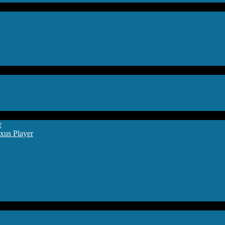
r
xus Player