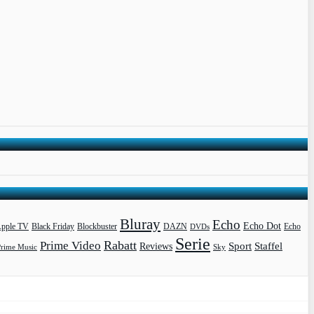
Bluray
Echo
Echo Dot
pple TV
Blockbuster
DAZN
Black Friday
DVDs
Echo
Serie
Rabatt
Prime Video
Sport
Staffel
Reviews
Prime Music
Sky