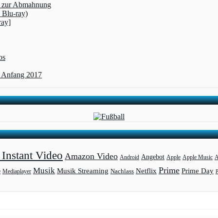
rt zur Abmahnung
 Blu-ray)
ray]
os
t Anfang 2017
Instant Video
Amazon Video
Angebot
Apple
Apple Music
A
Android
Prime
Musik
Musik Streaming
Netflix
Prime Day
Mediaplayer
Nachlass
e