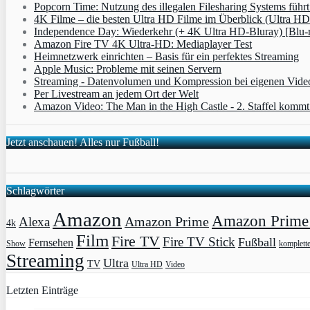
Popcorn Time: Nutzung des illegalen Filesharing Systems füh
4K Filme – die besten Ultra HD Filme im Überblick (Ultra HD
Independence Day: Wiederkehr (+ 4K Ultra HD-Bluray) [Blu-
Amazon Fire TV 4K Ultra-HD: Mediaplayer Test
Heimnetzwerk einrichten – Basis für ein perfektes Streaming
Apple Music: Probleme mit seinen Servern
Streaming - Datenvolumen und Kompression bei eigenen Vide
Per Livestream an jedem Ort der Welt
Amazon Video: The Man in the High Castle - 2. Staffel komm
Jetzt anschauen! Alles nur Fußball!
Schlagwörter
Amazon
Amazon Prime 
Amazon Prime
Alexa
4k
Film
Fire TV
Fire TV Stick
Fußball
Fernsehen
Show
komplett
Streaming
Ultra
TV
Ultra HD
Video
Letzten Einträge