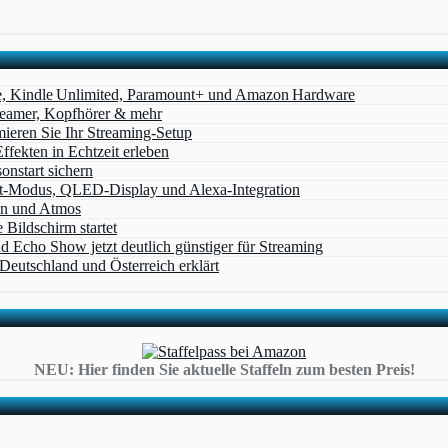
e, Kindle Unlimited, Paramount+ und Amazon Hardware
Beamer, Kopfhörer & mehr
eren Sie Ihr Streaming-Setup
ffekten in Echtzeit erleben
nstart sichern
t‑Modus, QLED‑Display und Alexa‑Integration
on und Atmos
Bildschirm startet
cho Show jetzt deutlich günstiger für Streaming
eutschland und Österreich erklärt
NEU: Hier finden Sie aktuelle Staffeln zum besten Preis!