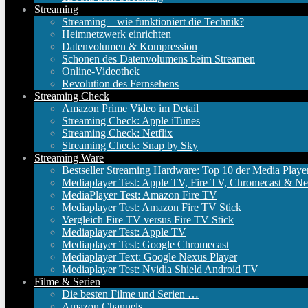
Streaming
Streaming – wie funktioniert die Technik?
Heimnetzwerk einrichten
Datenvolumen & Kompression
Schonen des Datenvolumens beim Streamen
Online-Videothek
Revolution des Fernsehens
Streaming Check
Amazon Prime Video im Detail
Streaming Check: Apple iTunes
Streaming Check: Netflix
Streaming Check: Snap by Sky
Streaming Ware
Bestseller Streaming Hardware: Top 10 der Media Playe
Mediaplayer Test: Apple TV, Fire TV, Chromecast & Ne
MediaPlayer Test: Amazon Fire TV
Mediaplayer Test: Amazon Fire TV Stick
Vergleich Fire TV versus Fire TV Stick
Mediaplayer Test: Apple TV
Mediaplayer Test: Google Chromecast
Mediaplayer Text: Google Nexus Player
Mediaplayer Test: Nvidia Shield Android TV
Filme & Serien
Die besten Filme und Serien …
Amazon Channels