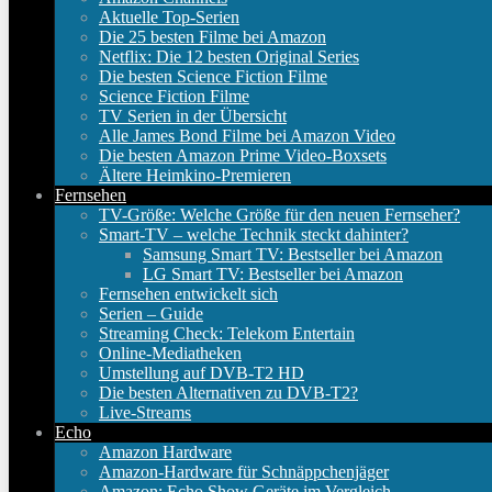
Aktuelle Top-Serien
Die 25 besten Filme bei Amazon
Netflix: Die 12 besten Original Series
Die besten Science Fiction Filme
Science Fiction Filme
TV Serien in der Übersicht
Alle James Bond Filme bei Amazon Video
Die besten Amazon Prime Video-Boxsets
Ältere Heimkino-Premieren
Fernsehen
TV-Größe: Welche Größe für den neuen Fernseher?
Smart-TV – welche Technik steckt dahinter?
Samsung Smart TV: Bestseller bei Amazon
LG Smart TV: Bestseller bei Amazon
Fernsehen entwickelt sich
Serien – Guide
Streaming Check: Telekom Entertain
Online-Mediatheken
Umstellung auf DVB-T2 HD
Die besten Alternativen zu DVB-T2?
Live-Streams
Echo
Amazon Hardware
Amazon-Hardware für Schnäppchenjäger
Amazon: Echo Show Geräte im Vergleich