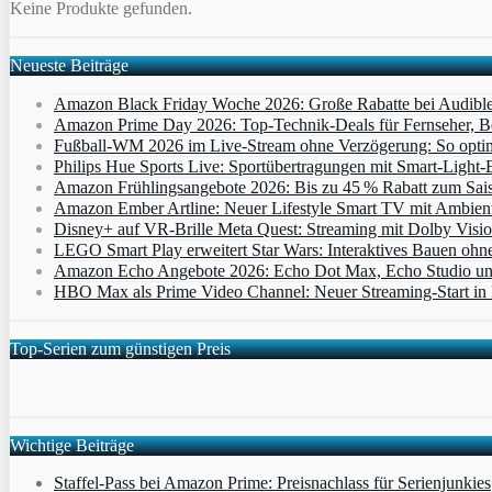
Keine Produkte gefunden.
Neueste Beiträge
Amazon Black Friday Woche 2026: Große Rabatte bei Audibl
Amazon Prime Day 2026: Top-Technik-Deals für Fernseher, 
Fußball-WM 2026 im Live-Stream ohne Verzögerung: So optimi
Philips Hue Sports Live: Sportübertragungen mit Smart‑Light‑E
Amazon Frühlingsangebote 2026: Bis zu 45 % Rabatt zum Saiso
Amazon Ember Artline: Neuer Lifestyle Smart TV mit Ambien
Disney+ auf VR-Brille Meta Quest: Streaming mit Dolby Visi
LEGO Smart Play erweitert Star Wars: Interaktives Bauen ohne 
Amazon Echo Angebote 2026: Echo Dot Max, Echo Studio und E
HBO Max als Prime Video Channel: Neuer Streaming‑Start in D
Top-Serien zum günstigen Preis
Wichtige Beiträge
Staffel-Pass bei Amazon Prime: Preisnachlass für Serienjunkies