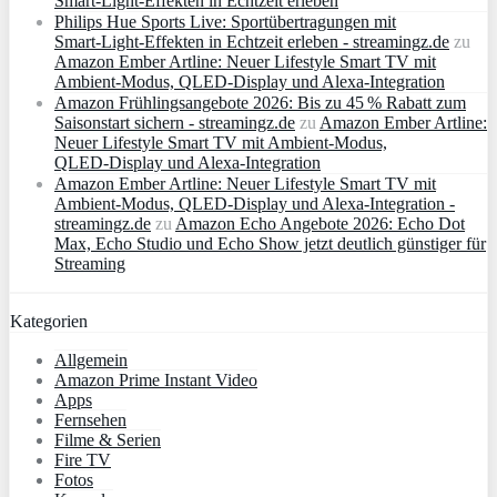
Smart‑Light‑Effekten in Echtzeit erleben
Philips Hue Sports Live: Sportübertragungen mit
Smart‑Light‑Effekten in Echtzeit erleben - streamingz.de
zu
Amazon Ember Artline: Neuer Lifestyle Smart TV mit
Ambient‑Modus, QLED‑Display und Alexa‑Integration
Amazon Frühlingsangebote 2026: Bis zu 45 % Rabatt zum
Saisonstart sichern - streamingz.de
zu
Amazon Ember Artline:
Neuer Lifestyle Smart TV mit Ambient‑Modus,
QLED‑Display und Alexa‑Integration
Amazon Ember Artline: Neuer Lifestyle Smart TV mit
Ambient‑Modus, QLED‑Display und Alexa‑Integration -
streamingz.de
zu
Amazon Echo Angebote 2026: Echo Dot
Max, Echo Studio und Echo Show jetzt deutlich günstiger für
Streaming
Kategorien
Allgemein
Amazon Prime Instant Video
Apps
Fernsehen
Filme & Serien
Fire TV
Fotos