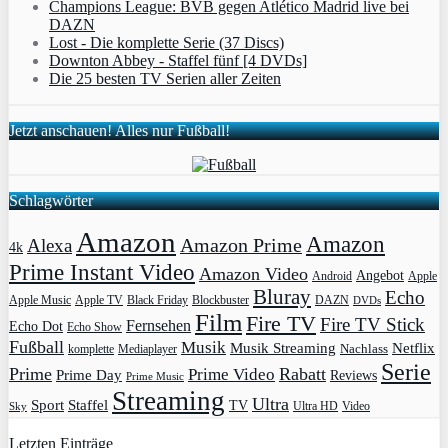
Champions League: BVB gegen Atlético Madrid live bei
DAZN
Lost - Die komplette Serie (37 Discs)
Downton Abbey - Staffel fünf [4 DVDs]
Die 25 besten TV Serien aller Zeiten
Jetzt anschauen! Alles nur Fußball!
Schlagwörter
Amazon
Amazon
Amazon Prime
Alexa
4k
Prime Instant Video
Amazon Video
Angebot
Apple
Android
Bluray
Echo
Apple Music
Apple TV
Blockbuster
DAZN
Black Friday
DVDs
Film
Fire TV
Fire TV Stick
Fernsehen
Echo Dot
Echo Show
Fußball
Musik
Musik Streaming
Netflix
Mediaplayer
Nachlass
komplette
Serie
Prime
Rabatt
Prime Video
Prime Day
Reviews
Prime Music
Streaming
Ultra
Sport
Staffel
TV
Ultra HD
Video
Sky
Letzten Einträge