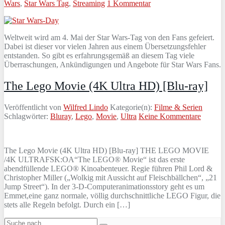
Wars
,
Star Wars Tag
,
Streaming
1 Kommentar
Weltweit wird am 4. Mai der Star Wars-Tag von den Fans gefeiert.
Dabei ist dieser vor vielen Jahren aus einem Übersetzungsfehler
entstanden. So gibt es erfahrungsgemäß an diesem Tag viele
Überraschungen, Ankündigungen und Angebote für Star Wars Fans.
The Lego Movie (4K Ultra HD) [Blu-ray]
Veröffentlicht von
Wilfred Lindo
Kategorie(n):
Filme & Serien
Schlagwörter:
Bluray
,
Lego
,
Movie
,
Ultra
Keine Kommentare
The Lego Movie (4K Ultra HD) [Blu-ray] THE LEGO MOVIE
/4K ULTRAFSK:OA“The LEGO® Movie“ ist das erste
abendfüllende LEGO® Kinoabenteuer. Regie führen Phil Lord &
Christopher Miller („Wolkig mit Aussicht auf Fleischbällchen“, „21
Jump Street“). In der 3-D-Computeranimationsstory geht es um
Emmet,eine ganz normale, völlig durchschnittliche LEGO Figur, die
stets alle Regeln befolgt. Durch ein […]