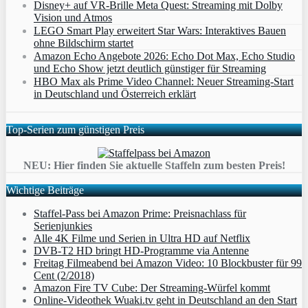
Disney+ auf VR-Brille Meta Quest: Streaming mit Dolby
Vision und Atmos
LEGO Smart Play erweitert Star Wars: Interaktives Bauen
ohne Bildschirm startet
Amazon Echo Angebote 2026: Echo Dot Max, Echo Studio
und Echo Show jetzt deutlich günstiger für Streaming
HBO Max als Prime Video Channel: Neuer Streaming‑Start
in Deutschland und Österreich erklärt
Top-Serien zum günstigen Preis
NEU: Hier finden Sie aktuelle Staffeln zum besten Preis!
Wichtige Beiträge
Staffel-Pass bei Amazon Prime: Preisnachlass für
Serienjunkies
Alle 4K Filme und Serien in Ultra HD auf Netflix
DVB-T2 HD bringt HD-Programme via Antenne
Freitag Filmeabend bei Amazon Video: 10 Blockbuster für 99
Cent (2/2018)
Amazon Fire TV Cube: Der Streaming-Würfel kommt
Online-Videothek Wuaki.tv geht in Deutschland an den Start