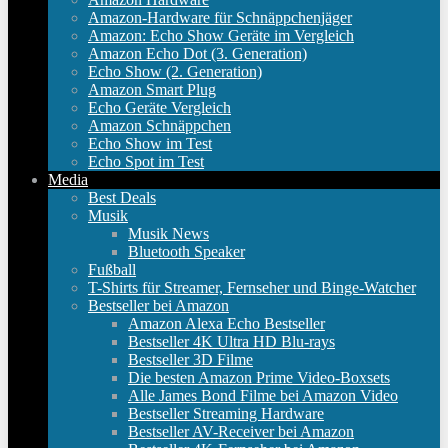
Amazon-Hardware für Schnäppchenjäger
Amazon: Echo Show Geräte im Vergleich
Amazon Echo Dot (3. Generation)
Echo Show (2. Generation)
Amazon Smart Plug
Echo Geräte Vergleich
Amazon Schnäppchen
Echo Show im Test
Echo Spot im Test
Media
Best Deals
Musik
Musik News
Bluetooth Speaker
Fußball
T-Shirts für Streamer, Fernseher und Binge-Watcher
Bestseller bei Amazon
Amazon Alexa Echo Bestseller
Bestseller 4K Ultra HD Blu-rays
Bestseller 3D Filme
Die besten Amazon Prime Video-Boxsets
Alle James Bond Filme bei Amazon Video
Bestseller Streaming Hardware
Bestseller AV-Receiver bei Amazon