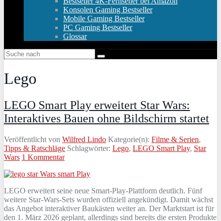
Bestseller 4K-Fernseher bei Amazon
Konsolen Gaming Bestseller
Mobile Gaming Bestseller
PC Gaming Bestseller
Glossar
Lego
LEGO Smart Play erweitert Star Wars:
Interaktives Bauen ohne Bildschirm startet
Veröffentlicht von
Wilfred Lindo
Kategorie(n):
Filme & Serien
,
Tipps & Ratschläge
Schlagwörter:
Lego
,
LEGO Smart Play
,
Star
Wars
1 Kommentar
LEGO erweitert seine neue Smart‑Play‑Plattform deutlich. Fünf
weitere Star‑Wars‑Sets wurden offiziell angekündigt. Damit wächst
das Angebot interaktiver Baukästen weiter an. Der Marktstart ist für
den 1. März 2026 geplant, allerdings sind bereits die ersten Produkte