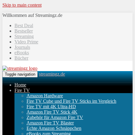
Skip to main content
Willkommen auf Streamingz.de
Best Deal
Bestseller
Streaming
Video Prime
Journals
eBooks
Bücher
streamingz.de
Toggle navigation
Home
Fire TV
Amazon Hardware
Fire TV Cube und Fire TV Sticks im Vergleich
Fire TV mit 4K Ultra-HD
Amazon Fire TV Stick 4K
Zubehör für Amazon Fire TV
Amazon Fire TV Blaster
Echte Amazon Schnäppchen
eBooks zum Streaming