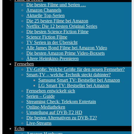
Die besten Filme und Serien …
Amazon Channels
Aktuelle Top-Serien
Die 25 besten Filme bei Amazon
Netflix: Die 12 besten Original Series
Die besten Science Fiction Filme
Science Fiction Filme
TV Serien in der Übersicht
Alle James Bond Filme bei Amazon Video
Die besten Amazon Prime Video-Boxsets
Ältere Heimkino-Premieren
Fernsehen
TV-Größe: Welche Größe für den neuen Fernseher?
Smart-TV – welche Technik steckt dahinter?
Samsung Smart TV: Bestseller bei Amazon
LG Smart TV: Bestseller bei Amazon
Fernsehen entwickelt sich
Serien – Guide
Streaming Check: Telekom Entertain
Online-Mediatheken
Umstellung auf DVB-T2 HD
Die besten Alternativen zu DVB-T2?
Live-Streams
Echo
Amazon Hardware