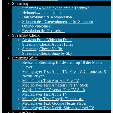
Streaming
Streaming – wie funktioniert die Technik?
Heimnetzwerk einrichten
Datenvolumen & Kompression
Schonen des Datenvolumens beim Streamen
Online-Videothek
Revolution des Fernsehens
Streaming Check
Amazon Prime Video im Detail
Streaming Check: Apple iTunes
Streaming Check: Netflix
Streaming Check: Snap by Sky
Streaming Ware
Bestseller Streaming Hardware: Top 10 der Media
Player
Mediaplayer Test: Apple TV, Fire TV, Chromecast &
Nexus Player
MediaPlayer Test: Amazon Fire TV
Mediaplayer Test: Amazon Fire TV Stick
Vergleich Fire TV versus Fire TV Stick
Mediaplayer Test: Apple TV
Mediaplayer Test: Google Chromecast
Mediaplayer Text: Google Nexus Player
Mediaplayer Test: Nvidia Shield Android TV
Filme & Serien