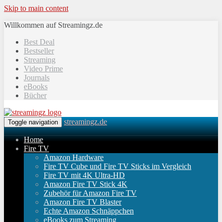
Skip to main content
Willkommen auf Streamingz.de
Best Deal
Bestseller
Streaming
Video Prime
Journals
eBooks
Bücher
streamingz.de
Toggle navigation
Home
Fire TV
Amazon Hardware
Fire TV Cube und Fire TV Sticks im Vergleich
Fire TV mit 4K Ultra-HD
Amazon Fire TV Stick 4K
Zubehör für Amazon Fire TV
Amazon Fire TV Blaster
Echte Amazon Schnäppchen
eBooks zum Streaming