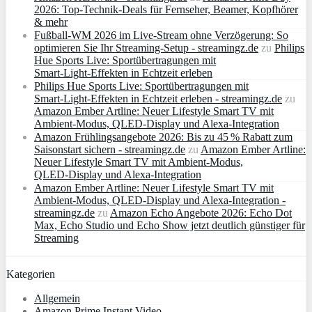
2026: Top-Technik-Deals für Fernseher, Beamer, Kopfhörer
& mehr
Fußball-WM 2026 im Live-Stream ohne Verzögerung: So
optimieren Sie Ihr Streaming-Setup - streamingz.de
zu
Philips
Hue Sports Live: Sportübertragungen mit
Smart‑Light‑Effekten in Echtzeit erleben
Philips Hue Sports Live: Sportübertragungen mit
Smart‑Light‑Effekten in Echtzeit erleben - streamingz.de
zu
Amazon Ember Artline: Neuer Lifestyle Smart TV mit
Ambient‑Modus, QLED‑Display und Alexa‑Integration
Amazon Frühlingsangebote 2026: Bis zu 45 % Rabatt zum
Saisonstart sichern - streamingz.de
zu
Amazon Ember Artline:
Neuer Lifestyle Smart TV mit Ambient‑Modus,
QLED‑Display und Alexa‑Integration
Amazon Ember Artline: Neuer Lifestyle Smart TV mit
Ambient‑Modus, QLED‑Display und Alexa‑Integration -
streamingz.de
zu
Amazon Echo Angebote 2026: Echo Dot
Max, Echo Studio und Echo Show jetzt deutlich günstiger für
Streaming
Kategorien
Allgemein
Amazon Prime Instant Video