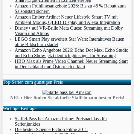
Smart‑Light‑Effekten in Echtzeit erleben
Amazon Frühlingsangebote 2026: Bis zu 45 % Rabatt zum
Saisonstart sichern
Amazon Ember Artline: Neuer Lifestyle Smart TV mit
Ambient‑Modus, QLED‑Display und Alexa‑Integration
Disney+ auf VR-Brille Meta Quest: Streaming mit Dolby
Vision und Atmos
LEGO Smart Play erweitert Star Wars: Interaktives Bauen
ohne Bildschirm startet
Amazon Echo Angebote 2026: Echo Dot Max, Echo Studio
und Echo Show jetzt deutlich günstiger für Streaming
HBO Max als Prime Video Channel: Neuer Streaming‑Start
in Deutschland und Österreich erklärt
Top-Serien zum günstigen Preis
NEU: Hier finden Sie aktuelle Staffeln zum besten Preis!
Wichtige Beiträge
Staffel-Pass bei Amazon Prime: Preisnachlass für
Serienjunkies
Die besten Science Fiction Filme 2015