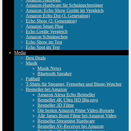
Amazon-Hardware für Schnäppchenjäger
Amazon: Echo Show Geräte im Vergleich
Amazon Echo Dot (3. Generation)
Echo Show (2. Generation)
Amazon Smart Plug
Echo Geräte Vergleich
Amazon Schnäppchen
Echo Show im Test
Echo Spot im Test
Media
Best Deals
Musik
Musik News
Bluetooth Speaker
Fußball
T-Shirts für Streamer, Fernseher und Binge-Watcher
Bestseller bei Amazon
Amazon Alexa Echo Bestseller
Bestseller 4K Ultra HD Blu-rays
Bestseller 3D Filme
Die besten Amazon Prime Video-Boxsets
Alle James Bond Filme bei Amazon Video
Bestseller Streaming Hardware
Bestseller AV-Receiver bei Amazon