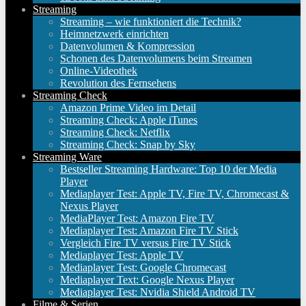
Streaming
Streaming – wie funktioniert die Technik?
Heimnetzwerk einrichten
Datenvolumen & Kompression
Schonen des Datenvolumens beim Streamen
Online-Videothek
Revolution des Fernsehens
Streaming Check
Amazon Prime Video im Detail
Streaming Check: Apple iTunes
Streaming Check: Netflix
Streaming Check: Snap by Sky
Streaming Ware
Bestseller Streaming Hardware: Top 10 der Media
Player
Mediaplayer Test: Apple TV, Fire TV, Chromecast &
Nexus Player
MediaPlayer Test: Amazon Fire TV
Mediaplayer Test: Amazon Fire TV Stick
Vergleich Fire TV versus Fire TV Stick
Mediaplayer Test: Apple TV
Mediaplayer Test: Google Chromecast
Mediaplayer Text: Google Nexus Player
Mediaplayer Test: Nvidia Shield Android TV
Filme & Serien