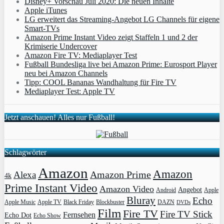
Disney+ Vorschau Juli 2020: Die neuen Inhalte
Apple iTunes
LG erweitert das Streaming-Angebot LG Channels für eigene
Smart-TVs
Amazon Prime Instant Video zeigt Staffeln 1 und 2 der
Krimiserie Undercover
Amazon Fire TV: Mediaplayer Test
Fußball Bundesliga live bei Amazon Prime: Eurosport Player
neu bei Amazon Channels
Tipp: COOL Bananas Wandhaltung für Fire TV
Mediaplayer Test: Apple TV
Jetzt anschauen! Alles nur Fußball!
Schlagwörter
Amazon
Amazon
Amazon Prime
Alexa
4k
Prime Instant Video
Amazon Video
Angebot
Apple
Android
Bluray
Echo
Apple Music
Apple TV
Blockbuster
DAZN
Black Friday
DVDs
Film
Fire TV
Fire TV Stick
Fernsehen
Echo Dot
Echo Show