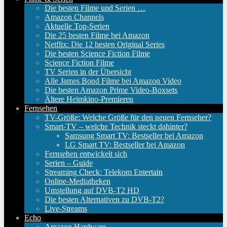
Die besten Filme und Serien …
Amazon Channels
Aktuelle Top-Serien
Die 25 besten Filme bei Amazon
Netflix: Die 12 besten Original Series
Die besten Science Fiction Filme
Science Fiction Filme
TV Serien in der Übersicht
Alle James Bond Filme bei Amazon Video
Die besten Amazon Prime Video-Boxsets
Ältere Heimkino-Premieren
Fernsehen
TV-Größe: Welche Größe für den neuen Fernseher?
Smart-TV – welche Technik steckt dahinter?
Samsung Smart TV: Bestseller bei Amazon
LG Smart TV: Bestseller bei Amazon
Fernsehen entwickelt sich
Serien – Guide
Streaming Check: Telekom Entertain
Online-Mediatheken
Umstellung auf DVB-T2 HD
Die besten Alternativen zu DVB-T2?
Live-Streams
Echo
Amazon Hardware