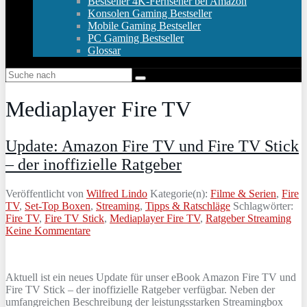
Bestseller 4K-Fernseher bei Amazon
Konsolen Gaming Bestseller
Mobile Gaming Bestseller
PC Gaming Bestseller
Glossar
Mediaplayer Fire TV
Update: Amazon Fire TV und Fire TV Stick
– der inoffizielle Ratgeber
Veröffentlicht von
Wilfred Lindo
Kategorie(n):
Filme & Serien
,
Fire
TV
,
Set-Top Boxen
,
Streaming
,
Tipps & Ratschläge
Schlagwörter:
Fire TV
,
Fire TV Stick
,
Mediaplayer Fire TV
,
Ratgeber Streaming
Keine Kommentare
Aktuell ist ein neues Update für unser eBook Amazon Fire TV und
Fire TV Stick – der inoffizielle Ratgeber verfügbar. Neben der
umfangreichen Beschreibung der leistungsstarken Streamingbox