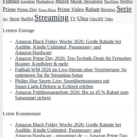
Fußball
Musik
Musik Streaming
Netflix
Mediaplayer
Nachlass
komplette
Serie
Prime
Rabatt
Prime Video
Prime Day
Reviews
Prime Music
Streaming
Ultra
Sport
Staffel
TV
Ultra HD
Video
Sky
Letzten Einträge
Amazon Black Friday Woche 2026: Große Rabatte bei
Audible, Kindle Unlimited, Paramount+ und
Amazon Hardware
Amazon Prime Day 2026: Top-Technik-Deals für Fernseher,
Beamer, Kopfhörer & mehr
Fußball-WM 2026 im Live-Stream ohne Verzögerung: So
optimieren Sie Ihr Streaming-Setup
Philips Hue Sports Live: Sportübertragungen mit
Smart‑Light‑Effekten in Echtzeit erleben
Amazon Frühlingsangebote 2026: Bis zu 45 % Rabatt zum
Saisonstart sichern
Letzte Kommentare
Amazon Black Friday Woche 2026: Große Rabatte bei
Audible, Kindle Unlimited, Paramount+ und
Amazon Hardware - streamingz.de
zu
Amazon Prime Day