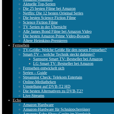
Aktuelle Top-Serien
Die 25 besten Filme bei Amazon
Netflix: Die 12 besten Original Series
Die besten Science Fiction Filme
Science Fiction Filme
TV Serien in der Übersicht
Alle James Bond Filme bei Amazon Video
Die besten Amazon Prime Video-Boxsets
Ältere Heimkino-Premieren
Fernsehen
TV-Größe: Welche Größe für den neuen Fernseher?
Smart-TV – welche Technik steckt dahinter?
Samsung Smart TV: Bestseller bei Amazon
LG Smart TV: Bestseller bei Amazon
Fernsehen entwickelt sich
Serien – Guide
Streaming Check: Telekom Entertain
Online-Mediatheken
Umstellung auf DVB-T2 HD
Die besten Alternativen zu DVB-T2?
Live-Streams
Echo
Amazon Hardware
Amazon-Hardware für Schnäppchenjäger
Amazon: Echo Show Geräte im Vergleich