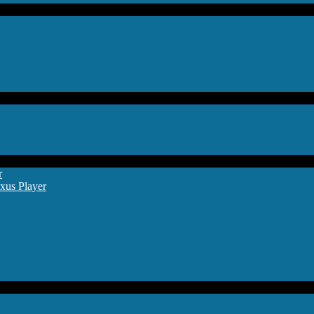
r
xus Player