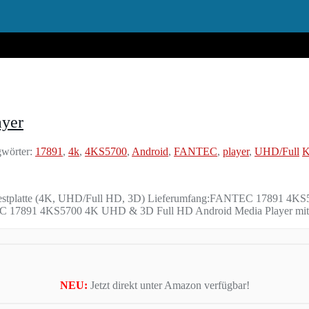
yer
wörter:
17891
,
4k
,
4KS5700
,
Android
,
FANTEC
,
player
,
UHD/Full
K
stplatte (4K, UHD/Full HD, 3D) Lieferumfang:FANTEC 17891 4KS5
TEC 17891 4KS5700 4K UHD & 3D Full HD Android Media Player mit 1
NEU:
Jetzt direkt unter Amazon verfügbar!