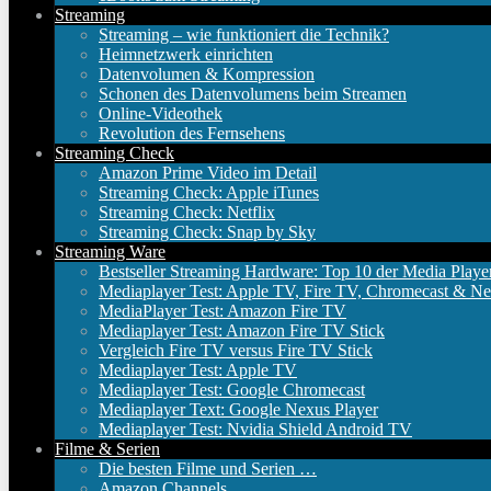
Streaming
Streaming – wie funktioniert die Technik?
Heimnetzwerk einrichten
Datenvolumen & Kompression
Schonen des Datenvolumens beim Streamen
Online-Videothek
Revolution des Fernsehens
Streaming Check
Amazon Prime Video im Detail
Streaming Check: Apple iTunes
Streaming Check: Netflix
Streaming Check: Snap by Sky
Streaming Ware
Bestseller Streaming Hardware: Top 10 der Media Playe
Mediaplayer Test: Apple TV, Fire TV, Chromecast & Ne
MediaPlayer Test: Amazon Fire TV
Mediaplayer Test: Amazon Fire TV Stick
Vergleich Fire TV versus Fire TV Stick
Mediaplayer Test: Apple TV
Mediaplayer Test: Google Chromecast
Mediaplayer Text: Google Nexus Player
Mediaplayer Test: Nvidia Shield Android TV
Filme & Serien
Die besten Filme und Serien …
Amazon Channels