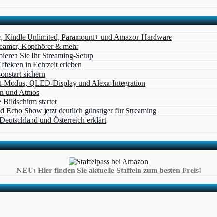
e, Kindle Unlimited, Paramount+ und Amazon Hardware
Beamer, Kopfhörer & mehr
eren Sie Ihr Streaming-Setup
ffekten in Echtzeit erleben
nstart sichern
t‑Modus, QLED‑Display und Alexa‑Integration
on und Atmos
Bildschirm startet
cho Show jetzt deutlich günstiger für Streaming
eutschland und Österreich erklärt
NEU: Hier finden Sie aktuelle Staffeln zum besten Preis!