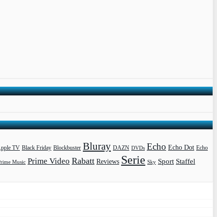
Bluray
Echo
Echo Dot
pple TV
Blockbuster
DAZN
Black Friday
DVDs
Echo
Serie
Rabatt
Prime Video
Sport
Staffel
Reviews
Prime Music
Sky