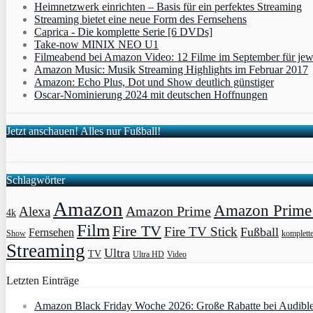
Heimnetzwerk einrichten – Basis für ein perfektes Streaming
Streaming bietet eine neue Form des Fernsehens
Caprica - Die komplette Serie [6 DVDs]
Take-now MINIX NEO U1
Filmeabend bei Amazon Video: 12 Filme im September für jew
Amazon Music: Musik Streaming Highlights im Februar 2017
Amazon: Echo Plus, Dot und Show deutlich günstiger
Oscar-Nominierung 2024 mit deutschen Hoffnungen
Jetzt anschauen! Alles nur Fußball!
Schlagwörter
Amazon
Amazon Prime 
Amazon Prime
Alexa
4k
Film
Fire TV
Fire TV Stick
Fußball
Fernsehen
Show
komplett
Streaming
Ultra
TV
Ultra HD
Video
Letzten Einträge
Amazon Black Friday Woche 2026: Große Rabatte bei Audibl