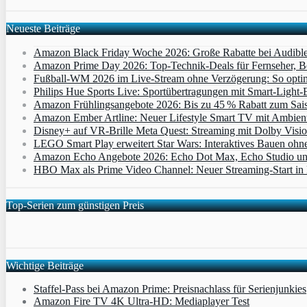
Neueste Beiträge
Amazon Black Friday Woche 2026: Große Rabatte bei Audibl
Amazon Prime Day 2026: Top-Technik-Deals für Fernseher, 
Fußball-WM 2026 im Live-Stream ohne Verzögerung: So optimi
Philips Hue Sports Live: Sportübertragungen mit Smart‑Light‑E
Amazon Frühlingsangebote 2026: Bis zu 45 % Rabatt zum Saiso
Amazon Ember Artline: Neuer Lifestyle Smart TV mit Ambien
Disney+ auf VR-Brille Meta Quest: Streaming mit Dolby Visi
LEGO Smart Play erweitert Star Wars: Interaktives Bauen ohne 
Amazon Echo Angebote 2026: Echo Dot Max, Echo Studio und E
HBO Max als Prime Video Channel: Neuer Streaming‑Start in D
Top-Serien zum günstigen Preis
Wichtige Beiträge
Staffel-Pass bei Amazon Prime: Preisnachlass für Serienjunkies
Amazon Fire TV 4K Ultra-HD: Mediaplayer Test