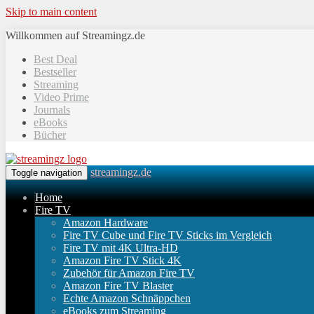
Skip to main content
Willkommen auf Streamingz.de
Best Deal
Bestseller
Streaming
Video Prime
Journals
eBooks
Bücher
streamingz.de
Toggle navigation
Home
Fire TV
Amazon Hardware
Fire TV Cube und Fire TV Sticks im Vergleich
Fire TV mit 4K Ultra-HD
Amazon Fire TV Stick 4K
Zubehör für Amazon Fire TV
Amazon Fire TV Blaster
Echte Amazon Schnäppchen
eBooks zum Streaming