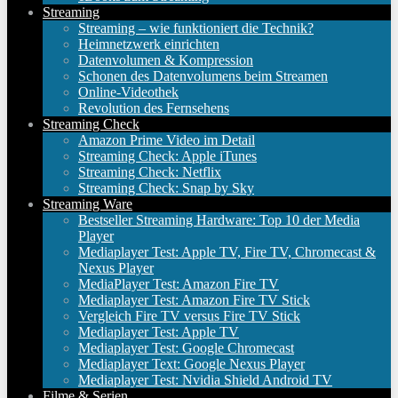
Streaming
Streaming – wie funktioniert die Technik?
Heimnetzwerk einrichten
Datenvolumen & Kompression
Schonen des Datenvolumens beim Streamen
Online-Videothek
Revolution des Fernsehens
Streaming Check
Amazon Prime Video im Detail
Streaming Check: Apple iTunes
Streaming Check: Netflix
Streaming Check: Snap by Sky
Streaming Ware
Bestseller Streaming Hardware: Top 10 der Media
Player
Mediaplayer Test: Apple TV, Fire TV, Chromecast &
Nexus Player
MediaPlayer Test: Amazon Fire TV
Mediaplayer Test: Amazon Fire TV Stick
Vergleich Fire TV versus Fire TV Stick
Mediaplayer Test: Apple TV
Mediaplayer Test: Google Chromecast
Mediaplayer Text: Google Nexus Player
Mediaplayer Test: Nvidia Shield Android TV
Filme & Serien