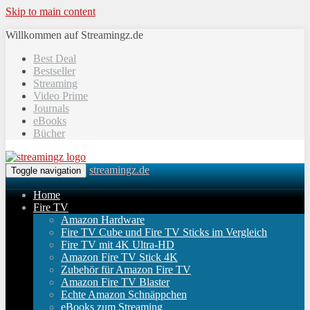
Skip to main content
Willkommen auf Streamingz.de
Best Deal
Bestseller
Streaming
Video Prime
Journals
eBooks
Bücher
streamingz.de
Toggle navigation
Home
Fire TV
Amazon Hardware
Fire TV Cube und Fire TV Sticks im Vergleich
Fire TV mit 4K Ultra-HD
Amazon Fire TV Stick 4K
Zubehör für Amazon Fire TV
Amazon Fire TV Blaster
Echte Amazon Schnäppchen
eBooks zum Streaming