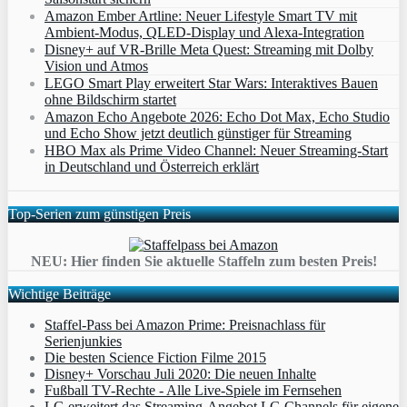
Amazon Ember Artline: Neuer Lifestyle Smart TV mit
Ambient‑Modus, QLED‑Display und Alexa‑Integration
Disney+ auf VR-Brille Meta Quest: Streaming mit Dolby
Vision und Atmos
LEGO Smart Play erweitert Star Wars: Interaktives Bauen
ohne Bildschirm startet
Amazon Echo Angebote 2026: Echo Dot Max, Echo Studio
und Echo Show jetzt deutlich günstiger für Streaming
HBO Max als Prime Video Channel: Neuer Streaming‑Start
in Deutschland und Österreich erklärt
Top-Serien zum günstigen Preis
NEU: Hier finden Sie aktuelle Staffeln zum besten Preis!
Wichtige Beiträge
Staffel-Pass bei Amazon Prime: Preisnachlass für
Serienjunkies
Die besten Science Fiction Filme 2015
Disney+ Vorschau Juli 2020: Die neuen Inhalte
Fußball TV-Rechte - Alle Live-Spiele im Fernsehen
LG erweitert das Streaming-Angebot LG Channels für eigene