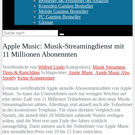
Bestseller 4K-Fernseher bei Amazon
Konsolen Gaming Bestseller
Mobile Gaming Bestseller
PC Gaming Bestseller
Glossar
Apple Music: Musik-Streamingdienst mit
11 Millionen Abonennten
Veröffentlicht von
Wilfred Lindo
Kategorie(n):
Musik Streaming
,
Tipps & Ratschläge
Schlagwörter:
Apple Music
,
Apple Music Abo
,
Spotify
Keine Kommentare
Erstmals veröffentlicht Apple aktuelle Abonenntenzahlen von Apple
Music. So kann das Unternehmen nach nur wenigen Wochen auf
eine stolze Zahl von 11 Millionen Teilnehmern an dem neue Musik-
Streamingdienst zählen. Allerdings sind aktuell noch alle Teilnehmer
in der kostenlosen Testphase. Für einen direkten Vergleich mit
Spotify, die aktuell über 20 Millionen zahlende Nutzer verfügen
sollen, sind die Wert erst zum Ende des Jahres wirklich
aussagefähig. Dann müssen auch die Teilnehmer von Apple Music
den monatlichen Preis von 10 bis 15 Euro entrichten.