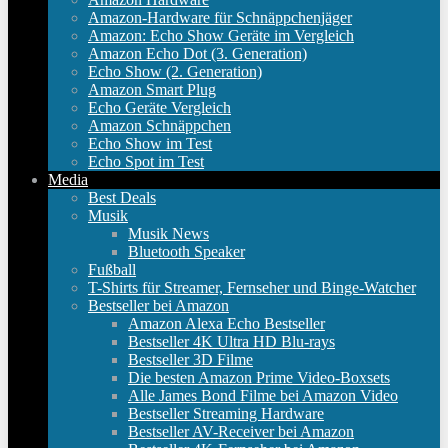
Amazon-Hardware für Schnäppchenjäger
Amazon: Echo Show Geräte im Vergleich
Amazon Echo Dot (3. Generation)
Echo Show (2. Generation)
Amazon Smart Plug
Echo Geräte Vergleich
Amazon Schnäppchen
Echo Show im Test
Echo Spot im Test
Media
Best Deals
Musik
Musik News
Bluetooth Speaker
Fußball
T-Shirts für Streamer, Fernseher und Binge-Watcher
Bestseller bei Amazon
Amazon Alexa Echo Bestseller
Bestseller 4K Ultra HD Blu-rays
Bestseller 3D Filme
Die besten Amazon Prime Video-Boxsets
Alle James Bond Filme bei Amazon Video
Bestseller Streaming Hardware
Bestseller AV-Receiver bei Amazon