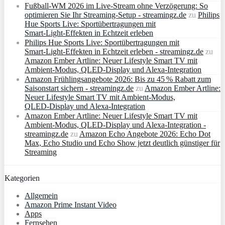
Fußball-WM 2026 im Live-Stream ohne Verzögerung: So
optimieren Sie Ihr Streaming-Setup - streamingz.de
zu
Philips
Hue Sports Live: Sportübertragungen mit
Smart‑Light‑Effekten in Echtzeit erleben
Philips Hue Sports Live: Sportübertragungen mit
Smart‑Light‑Effekten in Echtzeit erleben - streamingz.de
zu
Amazon Ember Artline: Neuer Lifestyle Smart TV mit
Ambient‑Modus, QLED‑Display und Alexa‑Integration
Amazon Frühlingsangebote 2026: Bis zu 45 % Rabatt zum
Saisonstart sichern - streamingz.de
zu
Amazon Ember Artline:
Neuer Lifestyle Smart TV mit Ambient‑Modus,
QLED‑Display und Alexa‑Integration
Amazon Ember Artline: Neuer Lifestyle Smart TV mit
Ambient‑Modus, QLED‑Display und Alexa‑Integration -
streamingz.de
zu
Amazon Echo Angebote 2026: Echo Dot
Max, Echo Studio und Echo Show jetzt deutlich günstiger für
Streaming
Kategorien
Allgemein
Amazon Prime Instant Video
Apps
Fernsehen