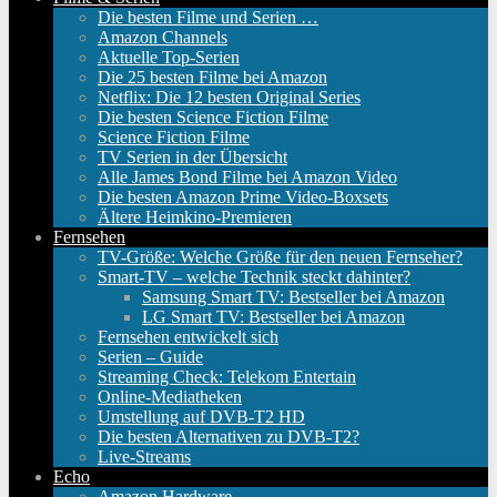
Die besten Filme und Serien …
Amazon Channels
Aktuelle Top-Serien
Die 25 besten Filme bei Amazon
Netflix: Die 12 besten Original Series
Die besten Science Fiction Filme
Science Fiction Filme
TV Serien in der Übersicht
Alle James Bond Filme bei Amazon Video
Die besten Amazon Prime Video-Boxsets
Ältere Heimkino-Premieren
Fernsehen
TV-Größe: Welche Größe für den neuen Fernseher?
Smart-TV – welche Technik steckt dahinter?
Samsung Smart TV: Bestseller bei Amazon
LG Smart TV: Bestseller bei Amazon
Fernsehen entwickelt sich
Serien – Guide
Streaming Check: Telekom Entertain
Online-Mediatheken
Umstellung auf DVB-T2 HD
Die besten Alternativen zu DVB-T2?
Live-Streams
Echo
Amazon Hardware