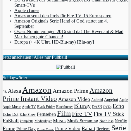
Smart-TVs
Apple iTunes
Amazon senkt den Preis für Fire TV. 15 Euro sparen
Amazon Originals Serie Hand of God startet am 4.
September
Oscar-Nominierungen 2016 sind da! The Revenant & Mad
Max haben gute Chancen!
Europa (+ 4K Ultra HD-Blu-ray) [Blu-ray]
Jetzt anschauen! Alles nur Fußball!
Schlagwörter
Amazon
Amazon
Amazon Prime
Alexa
4k
Prime Instant Video
Amazon Video
Angebot
Apple
Android
Bluray
Echo
Apple Music
Apple TV
Blockbuster
DAZN
Black Friday
DVDs
Film
Fire TV
Fire TV Stick
Fernsehen
Echo Dot
Echo Show
Fußball
Musik
Musik Streaming
Netflix
Mediaplayer
Nachlass
komplette
Serie
Prime
Rabatt
Prime Video
Prime Day
Reviews
Prime Music