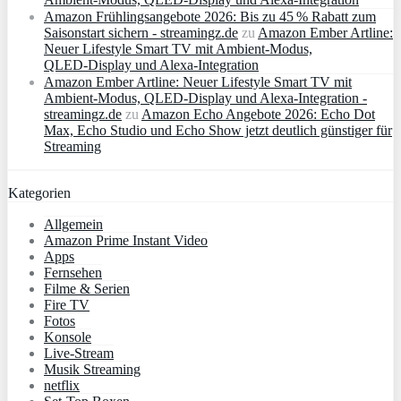
Amazon Frühlingsangebote 2026: Bis zu 45 % Rabatt zum
Saisonstart sichern - streamingz.de
zu
Amazon Ember Artline:
Neuer Lifestyle Smart TV mit Ambient‑Modus,
QLED‑Display und Alexa‑Integration
Amazon Ember Artline: Neuer Lifestyle Smart TV mit
Ambient‑Modus, QLED‑Display und Alexa‑Integration -
streamingz.de
zu
Amazon Echo Angebote 2026: Echo Dot
Max, Echo Studio und Echo Show jetzt deutlich günstiger für
Streaming
Kategorien
Allgemein
Amazon Prime Instant Video
Apps
Fernsehen
Filme & Serien
Fire TV
Fotos
Konsole
Live-Stream
Musik Streaming
netflix