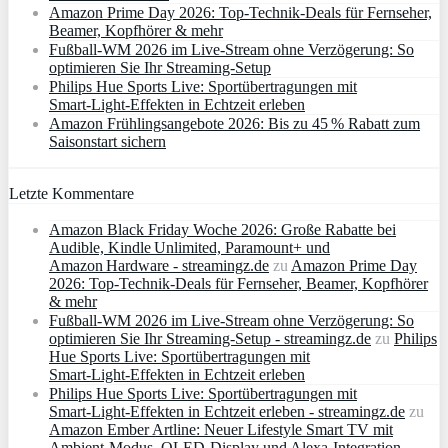
Amazon Prime Day 2026: Top-Technik-Deals für Fernseher,
Beamer, Kopfhörer & mehr
Fußball-WM 2026 im Live-Stream ohne Verzögerung: So
optimieren Sie Ihr Streaming-Setup
Philips Hue Sports Live: Sportübertragungen mit
Smart‑Light‑Effekten in Echtzeit erleben
Amazon Frühlingsangebote 2026: Bis zu 45 % Rabatt zum
Saisonstart sichern
Letzte Kommentare
Amazon Black Friday Woche 2026: Große Rabatte bei
Audible, Kindle Unlimited, Paramount+ und
Amazon Hardware - streamingz.de
zu
Amazon Prime Day
2026: Top-Technik-Deals für Fernseher, Beamer, Kopfhörer
& mehr
Fußball-WM 2026 im Live-Stream ohne Verzögerung: So
optimieren Sie Ihr Streaming-Setup - streamingz.de
zu
Philips
Hue Sports Live: Sportübertragungen mit
Smart‑Light‑Effekten in Echtzeit erleben
Philips Hue Sports Live: Sportübertragungen mit
Smart‑Light‑Effekten in Echtzeit erleben - streamingz.de
zu
Amazon Ember Artline: Neuer Lifestyle Smart TV mit
Ambient‑Modus, QLED‑Display und Alexa‑Integration