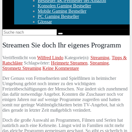
Bestseller 4K-Fernseher bei Amazon
Konsolen Gaming Bestseller
Mobile Gaming Bestseller
PC Gaming Bestseller
Glossar
Streamen Sie doch Ihr eigenes Programm
Veröffentlicht von
Wilfred Lindo
Kategorie(n):
Streaming
,
Tipps &
Ratschläge
Schlagwörter:
Heimnetz Streamen
,
Streaming
,
Stromnetz Streaming
Keine Kommentare
Der Genuss von Fernsehserien und Spielfilmen in heimischer
Umgebung gehört noch immer zu den wichtigsten
Freizeitbeschäftigungen der Menschen. Nur ändert sich zunehmend
das dafür notwendige Angebot. Konnten die Zuschauer noch vor
einigen Jahren nur auf wenige Programme zugreifen und hatten
somit nur geringe Wahlmöglichkeiten beim TV-Angebot, hat sich
dies gerade in letzter Zeit maßgeblich verändert.
Doch die große Auswahl an Programmen, Filmen und Serien hat
natürlich auch eine Kehrseite. Längst wird in Familien nicht mehr
das gleiche Programm gemeinsam geschaut. So gibt es sicherlich in