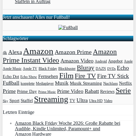
Staffeln in Auftrag
Jetzt anschauen! Alles nur Fußball!
Schlagwörter
Amazon
Amazon
Amazon Prime
Alexa
4k
Prime Instant Video
Amazon Video
Angebot
Apple
Android
Bluray
Echo
Apple Music
Apple TV
Blockbuster
DAZN
Black Friday
DVDs
Film
Fire TV
Fire TV Stick
Fernsehen
Echo Dot
Echo Show
Fußball
Musik
Musik Streaming
Netflix
Mediaplayer
Nachlass
komplette
Serie
Prime
Rabatt
Prime Video
Prime Day
Reviews
Prime Music
Streaming
Ultra
Sport
Staffel
TV
Ultra HD
Video
Sky
Letzten Einträge
Amazon Black Friday Woche 2026: Große Rabatte bei
Audible, Kindle Unlimited, Paramount+ und
Amazon Hardware