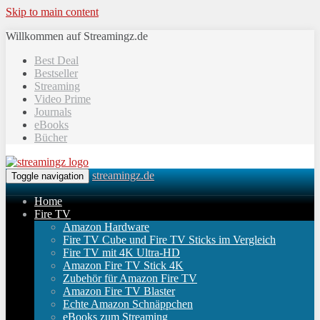
Skip to main content
Willkommen auf Streamingz.de
Best Deal
Bestseller
Streaming
Video Prime
Journals
eBooks
Bücher
streamingz.de
Toggle navigation
Home
Fire TV
Amazon Hardware
Fire TV Cube und Fire TV Sticks im Vergleich
Fire TV mit 4K Ultra-HD
Amazon Fire TV Stick 4K
Zubehör für Amazon Fire TV
Amazon Fire TV Blaster
Echte Amazon Schnäppchen
eBooks zum Streaming