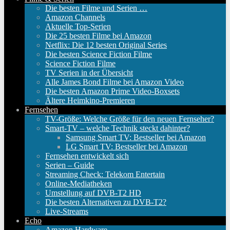
Die besten Filme und Serien …
Amazon Channels
Aktuelle Top-Serien
Die 25 besten Filme bei Amazon
Netflix: Die 12 besten Original Series
Die besten Science Fiction Filme
Science Fiction Filme
TV Serien in der Übersicht
Alle James Bond Filme bei Amazon Video
Die besten Amazon Prime Video-Boxsets
Ältere Heimkino-Premieren
Fernsehen
TV-Größe: Welche Größe für den neuen Fernseher?
Smart-TV – welche Technik steckt dahinter?
Samsung Smart TV: Bestseller bei Amazon
LG Smart TV: Bestseller bei Amazon
Fernsehen entwickelt sich
Serien – Guide
Streaming Check: Telekom Entertain
Online-Mediatheken
Umstellung auf DVB-T2 HD
Die besten Alternativen zu DVB-T2?
Live-Streams
Echo
Amazon Hardware