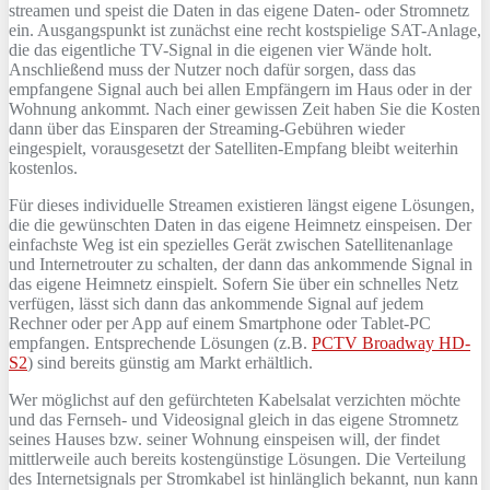
streamen und speist die Daten in das eigene Daten- oder Stromnetz
ein. Ausgangspunkt ist zunächst eine recht kostspielige SAT-Anlage,
die das eigentliche TV-Signal in die eigenen vier Wände holt.
Anschließend muss der Nutzer noch dafür sorgen, dass das
empfangene Signal auch bei allen Empfängern im Haus oder in der
Wohnung ankommt. Nach einer gewissen Zeit haben Sie die Kosten
dann über das Einsparen der Streaming-Gebühren wieder
eingespielt, vorausgesetzt der Satelliten-Empfang bleibt weiterhin
kostenlos.
Für dieses individuelle Streamen existieren längst eigene Lösungen,
die die gewünschten Daten in das eigene Heimnetz einspeisen. Der
einfachste Weg ist ein spezielles Gerät zwischen Satellitenanlage
und Internetrouter zu schalten, der dann das ankommende Signal in
das eigene Heimnetz einspielt. Sofern Sie über ein schnelles Netz
verfügen, lässt sich dann das ankommende Signal auf jedem
Rechner oder per App auf einem Smartphone oder Tablet-PC
empfangen. Entsprechende Lösungen (z.B.
PCTV Broadway HD-
S2
) sind bereits günstig am Markt erhältlich.
Wer möglichst auf den gefürchteten Kabelsalat verzichten möchte
und das Fernseh- und Videosignal gleich in das eigene Stromnetz
seines Hauses bzw. seiner Wohnung einspeisen will, der findet
mittlerweile auch bereits kostengünstige Lösungen. Die Verteilung
des Internetsignals per Stromkabel ist hinlänglich bekannt, nun kann