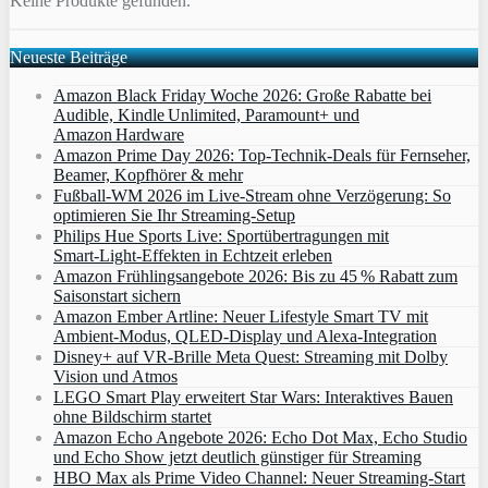
Keine Produkte gefunden.
Neueste Beiträge
Amazon Black Friday Woche 2026: Große Rabatte bei
Audible, Kindle Unlimited, Paramount+ und
Amazon Hardware
Amazon Prime Day 2026: Top-Technik-Deals für Fernseher,
Beamer, Kopfhörer & mehr
Fußball-WM 2026 im Live-Stream ohne Verzögerung: So
optimieren Sie Ihr Streaming-Setup
Philips Hue Sports Live: Sportübertragungen mit
Smart‑Light‑Effekten in Echtzeit erleben
Amazon Frühlingsangebote 2026: Bis zu 45 % Rabatt zum
Saisonstart sichern
Amazon Ember Artline: Neuer Lifestyle Smart TV mit
Ambient‑Modus, QLED‑Display und Alexa‑Integration
Disney+ auf VR-Brille Meta Quest: Streaming mit Dolby
Vision und Atmos
LEGO Smart Play erweitert Star Wars: Interaktives Bauen
ohne Bildschirm startet
Amazon Echo Angebote 2026: Echo Dot Max, Echo Studio
und Echo Show jetzt deutlich günstiger für Streaming
HBO Max als Prime Video Channel: Neuer Streaming‑Start