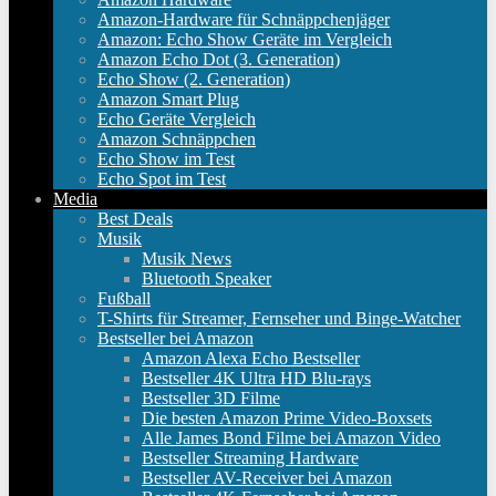
Amazon-Hardware für Schnäppchenjäger
Amazon: Echo Show Geräte im Vergleich
Amazon Echo Dot (3. Generation)
Echo Show (2. Generation)
Amazon Smart Plug
Echo Geräte Vergleich
Amazon Schnäppchen
Echo Show im Test
Echo Spot im Test
Media
Best Deals
Musik
Musik News
Bluetooth Speaker
Fußball
T-Shirts für Streamer, Fernseher und Binge-Watcher
Bestseller bei Amazon
Amazon Alexa Echo Bestseller
Bestseller 4K Ultra HD Blu-rays
Bestseller 3D Filme
Die besten Amazon Prime Video-Boxsets
Alle James Bond Filme bei Amazon Video
Bestseller Streaming Hardware
Bestseller AV-Receiver bei Amazon