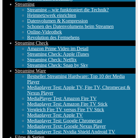
Streaming
Streaming – wie funktioniert die Technik?
Heimnetzwerk einrichten
Datenvolumen & Kompression
Schonen des Datenvolumens beim Streamen
Online-Videothek
Revolution des Fernsehens
Streaming Check
Amazon Prime Video im Detail
Streaming Check: Apple iTunes
Streaming Check: Netflix
Streaming Check: Snap by Sky
Streaming Ware
Bestseller Streaming Hardware: Top 10 der Media
Player
Mediaplayer Test: Apple TV, Fire TV, Chromecast &
Nexus Player
MediaPlayer Test: Amazon Fire TV
Mediaplayer Test: Amazon Fire TV Stick
Vergleich Fire TV versus Fire TV Stick
Mediaplayer Test: Apple TV
Mediaplayer Test: Google Chromecast
Mediaplayer Text: Google Nexus Player
Mediaplayer Test: Nvidia Shield Android TV
Filme & Serien