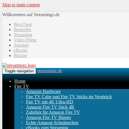
Skip to main content
Willkommen auf Streamingz.de
Best Deal
Bestseller
Streaming
Video Prime
Journals
eBooks
Bücher
streamingz.de
Toggle navigation
Home
Fire TV
Amazon Hardware
Fire TV Cube und Fire TV Sticks im Vergleich
Fire TV mit 4K Ultra-HD
Amazon Fire TV Stick 4K
Zubehör für Amazon Fire TV
Amazon Fire TV Blaster
Echte Amazon Schnäppchen
eBooks zum Streaming