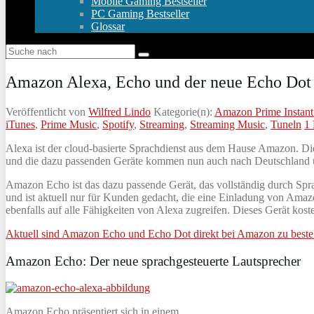
Mobile Gaming Bestseller
PC Gaming Bestseller
Glossar
Amazon Alexa, Echo und der neue Echo Dot j
Veröffentlicht von
Wilfred Lindo
Kategorie(n):
Amazon Prime Instant
iTunes
,
Prime Music
,
Spotify
,
Streaming
,
Streaming Music
,
Tuneln
1
Alexa ist der cloud-basierte Sprachdienst aus dem Hause Amazon. Die
und die dazu passenden Geräte kommen nun auch nach Deutschland 
Amazon Echo ist das dazu passende Gerät, das vollständig durch Spr
und ist aktuell nur für Kunden gedacht, die eine Einladung von Ama
ebenfalls auf alle Fähigkeiten von Alexa zugreifen. Dieses Gerät kos
Aktuell sind Amazon Echo und Echo Dot direkt bei Amazon zu bestel
Amazon Echo: Der neue sprachgesteuerte Lautsprecher
Amazon Echo präsentiert sich in einem