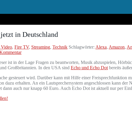
etzt in Deutschland
 Video
,
Fire TV
,
Streaming
,
Technik
Schlagwörter:
Alexa
,
Amazon
,
Am
 Kommentar
ser ist in der Lage Fragen zu beantworten, Musik abzuspielen, Hörbüch
und Großbritannien. In den USA sind
Echo und Echo Dot
bereits äußer
ache gesteuert wird. Darüber kann mit Hilfe einer Freisprechfunktion
zon dazu erhalten. An ein Lautsprechersystem angeschlossen kann der 
tet dann auch nur knapp 60 Euro. Auch Echo Dot ist aktuell nur per Ein
len!