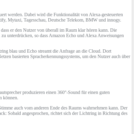
ert werden. Dabei wird die Funktionalität von Alexa-gesteuerten
otify, Mytaxi, Tagesschau, Deutsche Telekom, BMW und innogy.
o dass er den Nutzer von überall im Raum klar hören kann. Die
und zu unterdrücken, so dass Amazon Echo und Alexa Anweisungen
htring blau und Echo streamt die Anfrage an die Cloud. Dort
Netzen basierten Spracherkennungssystems, um den Nutzer auch über
utsprecher produzieren einen 360°-Sound für einen guten
en können.
die Stimme auch vom anderen Ende des Raums wahrnehmen kann. Der
: Sobald angesprochen, richtet sich der Lichtring in Richtung des