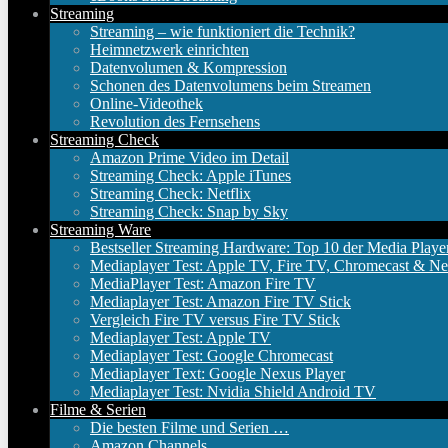
Streaming
Streaming – wie funktioniert die Technik?
Heimnetzwerk einrichten
Datenvolumen & Kompression
Schonen des Datenvolumens beim Streamen
Online-Videothek
Revolution des Fernsehens
Streaming Check
Amazon Prime Video im Detail
Streaming Check: Apple iTunes
Streaming Check: Netflix
Streaming Check: Snap by Sky
Streaming Ware
Bestseller Streaming Hardware: Top 10 der Media Playe
Mediaplayer Test: Apple TV, Fire TV, Chromecast & Ne
MediaPlayer Test: Amazon Fire TV
Mediaplayer Test: Amazon Fire TV Stick
Vergleich Fire TV versus Fire TV Stick
Mediaplayer Test: Apple TV
Mediaplayer Test: Google Chromecast
Mediaplayer Text: Google Nexus Player
Mediaplayer Test: Nvidia Shield Android TV
Filme & Serien
Die besten Filme und Serien …
Amazon Channels