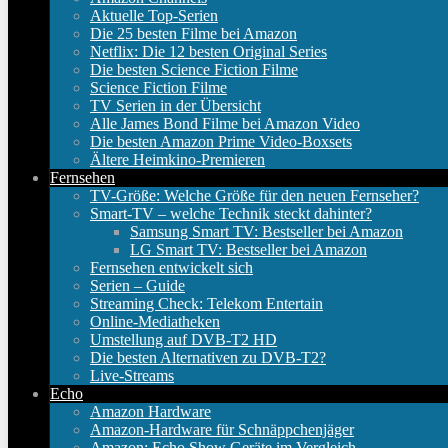
Aktuelle Top-Serien
Die 25 besten Filme bei Amazon
Netflix: Die 12 besten Original Series
Die besten Science Fiction Filme
Science Fiction Filme
TV Serien in der Übersicht
Alle James Bond Filme bei Amazon Video
Die besten Amazon Prime Video-Boxsets
Ältere Heimkino-Premieren
Fernsehen
TV-Größe: Welche Größe für den neuen Fernseher?
Smart-TV – welche Technik steckt dahinter?
Samsung Smart TV: Bestseller bei Amazon
LG Smart TV: Bestseller bei Amazon
Fernsehen entwickelt sich
Serien – Guide
Streaming Check: Telekom Entertain
Online-Mediatheken
Umstellung auf DVB-T2 HD
Die besten Alternativen zu DVB-T2?
Live-Streams
Echo
Amazon Hardware
Amazon-Hardware für Schnäppchenjäger
Amazon: Echo Show Geräte im Vergleich