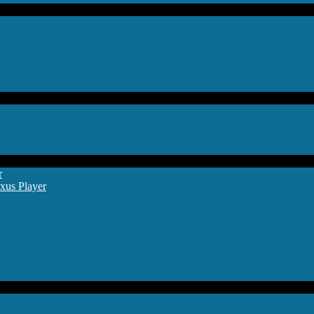
r
xus Player