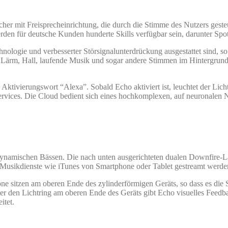
r mit Freisprecheinrichtung, die durch die Stimme des Nutzers gesteu
den für deutsche Kunden hunderte Skills verfügbar sein, darunter Sp
nologie und verbesserter Störsignalunterdrückung ausgestattet sind, s
um Lärm, Hall, laufende Musik und sogar andere Stimmen im Hintergr
 Aktivierungswort “Alexa”. Sobald Echo aktiviert ist, leuchtet der Lic
vices. Die Cloud bedient sich eines hochkomplexen, auf neuronalen 
namischen Bässen. Die nach unten ausgerichteten dualen Downfire-La
e Musikdienste wie iTunes von Smartphone oder Tablet gestreamt werd
ne sitzen am oberen Ende des zylinderförmigen Geräts, so dass es 
en Lichtring am oberen Ende des Geräts gibt Echo visuelles Feedback
itet.