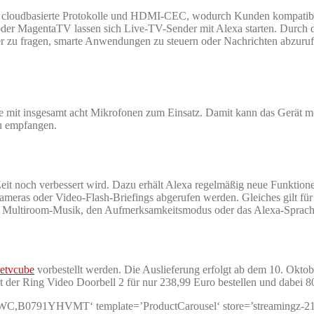
ie, cloudbasierte Protokolle und HDMI-CEC, wodurch Kunden kompati
 oder MagentaTV lassen sich Live-TV-Sender mit Alexa starten. Durch
er zu fragen, smarte Anwendungen zu steuern oder Nachrichten abzuruf
e mit insgesamt acht Mikrofonen zum Einsatz. Damit kann das Gerät m
zu empfangen.
t noch verbessert wird. Dazu erhält Alexa regelmäßig neue Funktionen
as oder Video-Flash-Briefings abgerufen werden. Gleiches gilt für S
ie Multiroom-Musik, den Aufmerksamkeitsmodus oder das Alexa-Sprac
etvcube
vorbestellt werden. Die Auslieferung erfolgt ab dem 10. Oktob
er Ring Video Doorbell 2 für nur 238,99 Euro bestellen und dabei 8
1YHVMT‘ template=’ProductCarousel‘ store=’streamingz-21′ ma