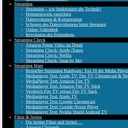
Streaming
Streaming – wie funktioniert die Technik?
Heimnetzwerk einrichten
Datenvolumen & Kompression
Schonen des Datenvolumens beim Streamen
Online-Videothek
Revolution des Fernsehens
Streaming Check
Amazon Prime Video im Detail
Streaming Check: Apple iTunes
Streaming Check: Netflix
Streaming Check: Snap by Sky
Streaming Ware
Bestseller Streaming Hardware: Top 10 der Media Playe
Mediaplayer Test: Apple TV, Fire TV, Chromecast & Ne
MediaPlayer Test: Amazon Fire TV
Mediaplayer Test: Amazon Fire TV Stick
Vergleich Fire TV versus Fire TV Stick
Mediaplayer Test: Apple TV
Mediaplayer Test: Google Chromecast
Mediaplayer Text: Google Nexus Player
Mediaplayer Test: Nvidia Shield Android TV
Filme & Serien
Die besten Filme und Serien …
Amazon Channels