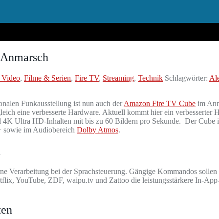
 Anmarsch
 Video
,
Filme & Serien
,
Fire TV
,
Streaming
,
Technik
Schlagwörter:
Al
onalen Funkausstellung ist nun auch der
Amazon Fire TV Cube
im Anma
eich eine verbesserte Hardware. Aktuell kommt hier ein verbesserter 
 Ultra HD-Inhalten mit bis zu 60 Bildern pro Sekunde. Der Cube ist 
+ sowie im Audiobereich
Dolby Atmos
.
n
ne Verarbeitung bei der Sprachsteuerung. Gängige Kommandos sollen na
lix, YouTube, ZDF, waipu.tv und Zattoo die leistungsstärkere In-App-
ten