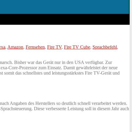
exa
,
Amazon
,
Fernsehen
,
Fire TV
,
Fire TV Cube
,
Sprachbefehl
,
rsch. Bisher war das Gerät nur in den USA verfügbar. Zur
Hexa-Core-Prozessor zum Einsatz. Damit gewährleistet der neue
somit das schnellstes und leistungsstärkstes Fire TV-Gerät und
ch Angaben des Herstellers so deutlich schnell verarbeitet werden.
Sprachsteuerung. Diese verbesserte Leistung soll in diesem Jahr auch