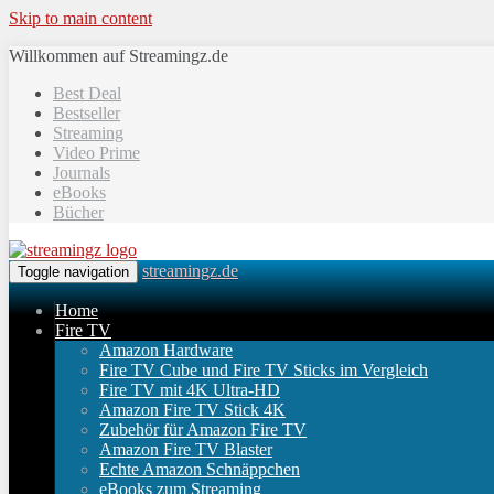
Skip to main content
Willkommen auf Streamingz.de
Best Deal
Bestseller
Streaming
Video Prime
Journals
eBooks
Bücher
streamingz.de
Toggle navigation
Home
Fire TV
Amazon Hardware
Fire TV Cube und Fire TV Sticks im Vergleich
Fire TV mit 4K Ultra-HD
Amazon Fire TV Stick 4K
Zubehör für Amazon Fire TV
Amazon Fire TV Blaster
Echte Amazon Schnäppchen
eBooks zum Streaming