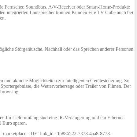
ble Fernseher, Soundbars, A/V-Receiver oder Smart-Home-Produkte
 den integrierten Lautsprecher können Kunden Fire TV Cube auch bei
en.
ögliche Störgeräusche, Nachhall oder das Sprechen anderer Personen
 und aktuelle Möglichkeiten zur intelligenten Gerätesteuerung. So
portergebnisse, die Wettervorhersage oder Trailer von Filmen. Der
hbrowsing.
er. Im Lieferumfang sind eine IR-Verlängerung und ein Ethernet-
0 Euro sparen.
rketplace=’DE‘ link_id=’fb886522-7378-4aa8-8778-