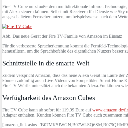
Fire TV Cube nutzt außerdem multidirektionale Infrarot-Technolog
mit Alexa steuern können. Selbst mit Receivern für Dienste wie Sky
ausgeschaltetem Fernseher nutzen, um beispielsweise nach dem Wett
Abb. Das neue Gerät der Fire TV-Familie von Amazon im Einsatz
Für die verbesserte Spracherkennung kommt die Fernfeld-Technologi
herausfiltern, um die Sprachbefehle des eigentlichen Nutzers besser 
Schnittstelle in die smarte Welt
Zudem verspricht Amazon, dass das neue Alexa-Gerät im Laufe der Zei
können zukünftig auch Live-Videos von kompatiblen Smart-Home-Kamer
Fire TV Würfel unterstützt auch die bekannten Alexa-Funktionen w
Verfügbarkeit des Amazon Cubes
Fire TV Cube kann ab sofort für 119,99 Euro auf
www.amazon.de/fir
Adapter enthalten. Kunden können Fire TV Cube auch zusammen mit d
[amazon_link asins=’B07MK5JWGN,B07WLSQ6SM,B079QHMFWC,B079