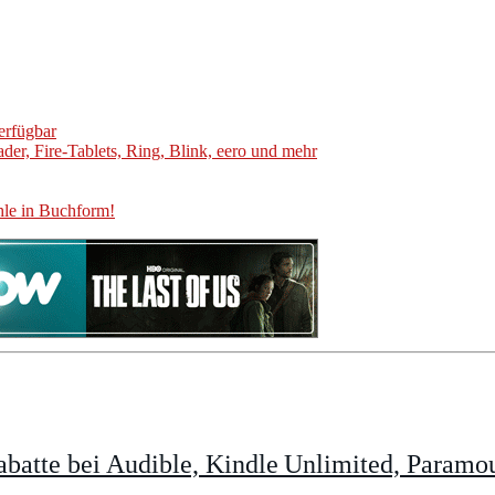
erfügbar
er, Fire-Tablets, Ring, Blink, eero und mehr
hle in Buchform!
batte bei Audible, Kindle Unlimited, Param