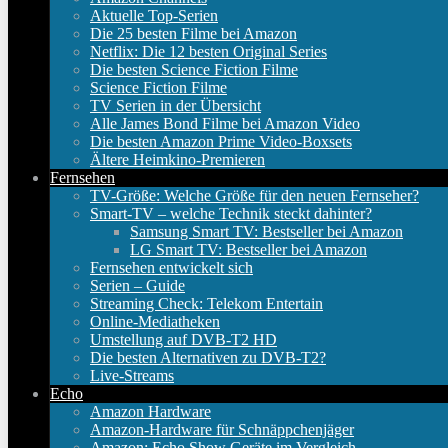
Aktuelle Top-Serien
Die 25 besten Filme bei Amazon
Netflix: Die 12 besten Original Series
Die besten Science Fiction Filme
Science Fiction Filme
TV Serien in der Übersicht
Alle James Bond Filme bei Amazon Video
Die besten Amazon Prime Video-Boxsets
Ältere Heimkino-Premieren
Fernsehen
TV-Größe: Welche Größe für den neuen Fernseher?
Smart-TV – welche Technik steckt dahinter?
Samsung Smart TV: Bestseller bei Amazon
LG Smart TV: Bestseller bei Amazon
Fernsehen entwickelt sich
Serien – Guide
Streaming Check: Telekom Entertain
Online-Mediatheken
Umstellung auf DVB-T2 HD
Die besten Alternativen zu DVB-T2?
Live-Streams
Echo
Amazon Hardware
Amazon-Hardware für Schnäppchenjäger
Amazon: Echo Show Geräte im Vergleich