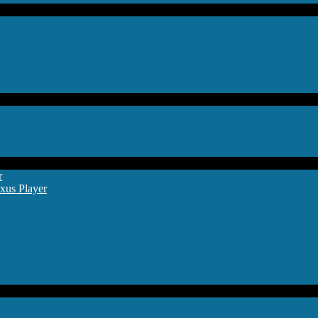
r
xus Player