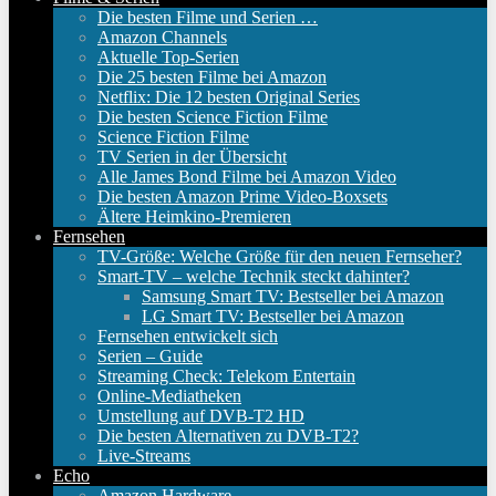
Die besten Filme und Serien …
Amazon Channels
Aktuelle Top-Serien
Die 25 besten Filme bei Amazon
Netflix: Die 12 besten Original Series
Die besten Science Fiction Filme
Science Fiction Filme
TV Serien in der Übersicht
Alle James Bond Filme bei Amazon Video
Die besten Amazon Prime Video-Boxsets
Ältere Heimkino-Premieren
Fernsehen
TV-Größe: Welche Größe für den neuen Fernseher?
Smart-TV – welche Technik steckt dahinter?
Samsung Smart TV: Bestseller bei Amazon
LG Smart TV: Bestseller bei Amazon
Fernsehen entwickelt sich
Serien – Guide
Streaming Check: Telekom Entertain
Online-Mediatheken
Umstellung auf DVB-T2 HD
Die besten Alternativen zu DVB-T2?
Live-Streams
Echo
Amazon Hardware