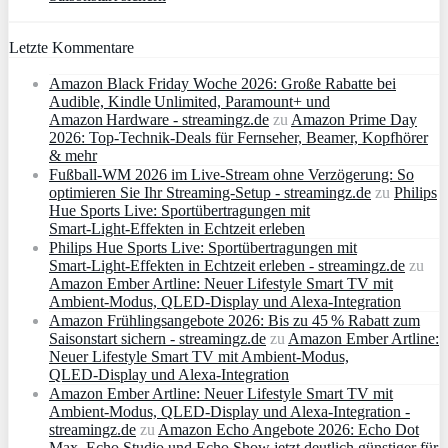
Letzte Kommentare
Amazon Black Friday Woche 2026: Große Rabatte bei
Audible, Kindle Unlimited, Paramount+ und
Amazon Hardware - streamingz.de
zu
Amazon Prime Day
2026: Top-Technik-Deals für Fernseher, Beamer, Kopfhörer
& mehr
Fußball-WM 2026 im Live-Stream ohne Verzögerung: So
optimieren Sie Ihr Streaming-Setup - streamingz.de
zu
Philips
Hue Sports Live: Sportübertragungen mit
Smart‑Light‑Effekten in Echtzeit erleben
Philips Hue Sports Live: Sportübertragungen mit
Smart‑Light‑Effekten in Echtzeit erleben - streamingz.de
zu
Amazon Ember Artline: Neuer Lifestyle Smart TV mit
Ambient‑Modus, QLED‑Display und Alexa‑Integration
Amazon Frühlingsangebote 2026: Bis zu 45 % Rabatt zum
Saisonstart sichern - streamingz.de
zu
Amazon Ember Artline:
Neuer Lifestyle Smart TV mit Ambient‑Modus,
QLED‑Display und Alexa‑Integration
Amazon Ember Artline: Neuer Lifestyle Smart TV mit
Ambient‑Modus, QLED‑Display und Alexa‑Integration -
streamingz.de
zu
Amazon Echo Angebote 2026: Echo Dot
Max, Echo Studio und Echo Show jetzt deutlich günstiger für