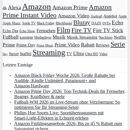
Amazon
Amazon
Amazon Prime
Alexa
4k
Prime Instant Video
Amazon Video
Angebot
Apple
Android
Bluray
Echo
Apple Music
Apple TV
Blockbuster
DAZN
Black Friday
DVDs
Film
Fire TV
Fire TV Stick
Fernsehen
Echo Dot
Echo Show
Fußball
Musik
Musik Streaming
Netflix
Mediaplayer
Nachlass
komplette
Serie
Prime
Rabatt
Prime Video
Prime Day
Reviews
Prime Music
Streaming
Ultra
Sport
Staffel
TV
Ultra HD
Video
Sky
Letzten Einträge
Amazon Black Friday Woche 2026: Große Rabatte bei
Audible, Kindle Unlimited, Paramount+ und
Amazon Hardware
Amazon Prime Day 2026: Top-Technik-Deals für Fernseher,
Beamer, Kopfhörer & mehr
Fußball-WM 2026 im Live-Stream ohne Verzögerung: So
optimieren Sie Ihr Streaming-Setup
Philips Hue Sports Live: Sportübertragungen mit
Smart‑Light‑Effekten in Echtzeit erleben
Amazon Frühlingsangebote 2026: Bis zu 45 % Rabatt zum
Saisonstart sichern