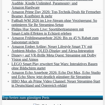
Audible, Kindle Unlimited, Paramount+ und
Amazon Hardware
Amazon Prime Day 2026: Top-Technik-Deals für Fernseher,
Beamer, Kopfhörer & mehr
Fußball-WM 2026 im Live-Stream ohne Verzögerung: So
optimieren Sie Ihr Streaming-Setup
Philips Hue Sports Live: Sportübertragungen mit
Smart‑Light‑Effekten in Echtzeit erleben
Amazon Frühlingsangebote 2026: Bis zu 45 % Rabatt zum
Saisonstart sichern
Amazon Ember Artline: Neuer Lifestyle Smart TV mit
Ambient‑Modus, QLED‑Display und Alexa‑Integration
Disney+ auf VR-Brille Meta Quest: Streaming mit Dolby
Vision und Atmos
LEGO Smart Play erweitert Star Wars: Interaktives Bauen
ohne Bildschirm startet
Amazon Echo Angebote 2026: Echo Dot Max, Echo Studio
und Echo Show jetzt deutlich günstiger für Streaming
HBO Max als Prime Video Channel: Neuer Streaming‑Start
in Deutschland und Österreich erklärt
Top-Serien zum günstigen Preis