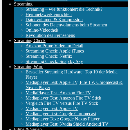
Streaming
Streaming – wie funktioniert die Technik?
Heimnetzwerk einrichten
Datenvolumen & Kompression
Schonen des Datenvolumens beim Streamen
Online-Videothek
Revolution des Fernsehens
Streaming Check
Amazon Prime Video im Detail
Streaming Check: Apple iTunes
Streaming Check: Netflix
Streaming Check: Snap by Sky
Streaming Ware
Bestseller Streaming Hardware: Top 10 der Media
Player
Mediaplayer Test: Apple TV, Fire TV, Chromecast &
Nexus Player
MediaPlayer Test: Amazon Fire TV
Mediaplayer Test: Amazon Fire TV Stick
Vergleich Fire TV versus Fire TV Stick
Mediaplayer Test: Apple TV
Mediaplayer Test: Google Chromecast
Mediaplayer Text: Google Nexus Player
Mediaplayer Test: Nvidia Shield Android TV
Filme & Serien