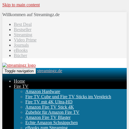
Skip to main content
Willkommen auf Streamingz.de
Best Deal
Bestseller
Streaming
Video Prime
Journals
eBooks
Bücher
streamingz.de
Toggle navigation
Home
Fire TV
Amazon Hardware
Fire TV Cube und Fire TV Sticks im Vergleich
Fire TV mit 4K Ultra-HD
Amazon Fire TV Stick 4K
Zubehör für Amazon Fire TV
Amazon Fire TV Blaster
Echte Amazon Schnäppchen
eBooks zum Streaming