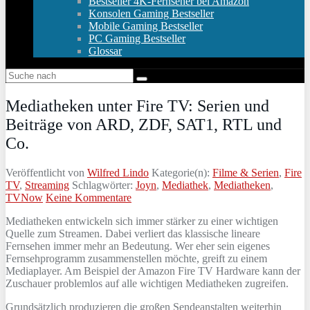
Bestseller 4K-Fernseher bei Amazon
Konsolen Gaming Bestseller
Mobile Gaming Bestseller
PC Gaming Bestseller
Glossar
Mediatheken unter Fire TV: Serien und
Beiträge von ARD, ZDF, SAT1, RTL und
Co.
Veröffentlicht von
Wilfred Lindo
Kategorie(n):
Filme & Serien
,
Fire
TV
,
Streaming
Schlagwörter:
Joyn
,
Mediathek
,
Mediatheken
,
TVNow
Keine Kommentare
Mediatheken entwickeln sich immer stärker zu einer wichtigen
Quelle zum Streamen. Dabei verliert das klassische lineare
Fernsehen immer mehr an Bedeutung. Wer eher sein eigenes
Fernsehprogramm zusammenstellen möchte, greift zu einem
Mediaplayer. Am Beispiel der Amazon Fire TV Hardware kann der
Zuschauer problemlos auf alle wichtigen Mediatheken zugreifen.
Grundsätzlich produzieren die großen Sendeanstalten weiterhin