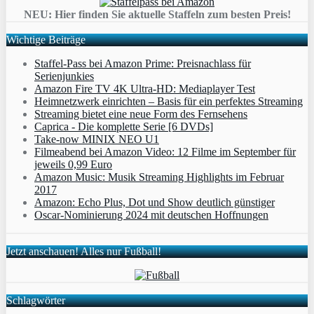
NEU: Hier finden Sie aktuelle Staffeln zum besten Preis!
Wichtige Beiträge
Staffel-Pass bei Amazon Prime: Preisnachlass für
Serienjunkies
Amazon Fire TV 4K Ultra-HD: Mediaplayer Test
Heimnetzwerk einrichten – Basis für ein perfektes Streaming
Streaming bietet eine neue Form des Fernsehens
Caprica - Die komplette Serie [6 DVDs]
Take-now MINIX NEO U1
Filmeabend bei Amazon Video: 12 Filme im September für
jeweils 0,99 Euro
Amazon Music: Musik Streaming Highlights im Februar
2017
Amazon: Echo Plus, Dot und Show deutlich günstiger
Oscar-Nominierung 2024 mit deutschen Hoffnungen
Jetzt anschauen! Alles nur Fußball!
Schlagwörter