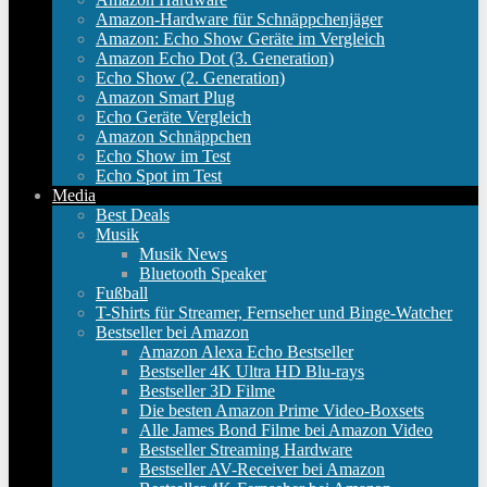
Amazon-Hardware für Schnäppchenjäger
Amazon: Echo Show Geräte im Vergleich
Amazon Echo Dot (3. Generation)
Echo Show (2. Generation)
Amazon Smart Plug
Echo Geräte Vergleich
Amazon Schnäppchen
Echo Show im Test
Echo Spot im Test
Media
Best Deals
Musik
Musik News
Bluetooth Speaker
Fußball
T-Shirts für Streamer, Fernseher und Binge-Watcher
Bestseller bei Amazon
Amazon Alexa Echo Bestseller
Bestseller 4K Ultra HD Blu-rays
Bestseller 3D Filme
Die besten Amazon Prime Video-Boxsets
Alle James Bond Filme bei Amazon Video
Bestseller Streaming Hardware
Bestseller AV-Receiver bei Amazon