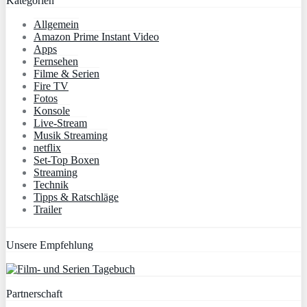
Kategorien
Allgemein
Amazon Prime Instant Video
Apps
Fernsehen
Filme & Serien
Fire TV
Fotos
Konsole
Live-Stream
Musik Streaming
netflix
Set-Top Boxen
Streaming
Technik
Tipps & Ratschläge
Trailer
Unsere Empfehlung
Partnerschaft