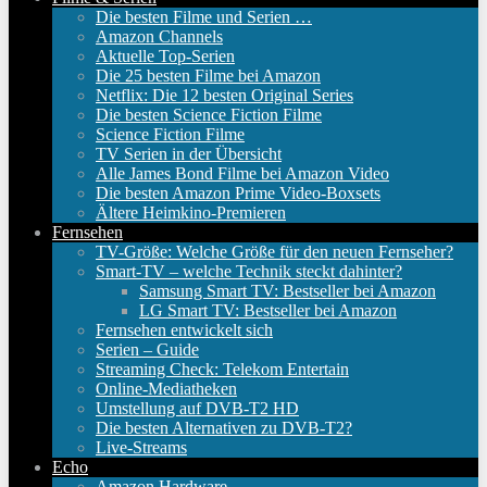
Die besten Filme und Serien …
Amazon Channels
Aktuelle Top-Serien
Die 25 besten Filme bei Amazon
Netflix: Die 12 besten Original Series
Die besten Science Fiction Filme
Science Fiction Filme
TV Serien in der Übersicht
Alle James Bond Filme bei Amazon Video
Die besten Amazon Prime Video-Boxsets
Ältere Heimkino-Premieren
Fernsehen
TV-Größe: Welche Größe für den neuen Fernseher?
Smart-TV – welche Technik steckt dahinter?
Samsung Smart TV: Bestseller bei Amazon
LG Smart TV: Bestseller bei Amazon
Fernsehen entwickelt sich
Serien – Guide
Streaming Check: Telekom Entertain
Online-Mediatheken
Umstellung auf DVB-T2 HD
Die besten Alternativen zu DVB-T2?
Live-Streams
Echo
Amazon Hardware