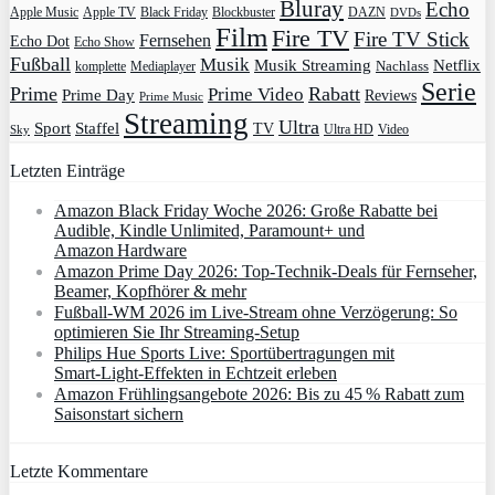
Bluray
Echo
Apple Music
Apple TV
Blockbuster
DAZN
Black Friday
DVDs
Film
Fire TV
Fire TV Stick
Fernsehen
Echo Dot
Echo Show
Fußball
Musik
Musik Streaming
Netflix
Mediaplayer
Nachlass
komplette
Serie
Prime
Rabatt
Prime Video
Prime Day
Reviews
Prime Music
Streaming
Ultra
Sport
Staffel
TV
Ultra HD
Video
Sky
Letzten Einträge
Amazon Black Friday Woche 2026: Große Rabatte bei
Audible, Kindle Unlimited, Paramount+ und
Amazon Hardware
Amazon Prime Day 2026: Top-Technik-Deals für Fernseher,
Beamer, Kopfhörer & mehr
Fußball-WM 2026 im Live-Stream ohne Verzögerung: So
optimieren Sie Ihr Streaming-Setup
Philips Hue Sports Live: Sportübertragungen mit
Smart‑Light‑Effekten in Echtzeit erleben
Amazon Frühlingsangebote 2026: Bis zu 45 % Rabatt zum
Saisonstart sichern
Letzte Kommentare