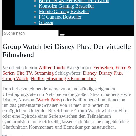
Bestseller 4K-Fernseher bei Amazon
Konsolen Gaming Bestseller
Mobile Gaming Bestseller
PC Gaming Bestseller
Glossar
Group Watch bei Disney Plus: Der virtuelle
Filmabend
Veröffentlicht von
Wilfred Lindo
Kategorie(n):
Fernsehen
,
Filme &
Serien
,
Fire TV
,
Streaming
Schlagwörter:
Disney
,
Disney Plus
,
Group Watch
,
Netflix
,
Streaming
3 Kommentare
Durch die zunehmende Vernetzung und ständig steigenden
Übertragungsraten im Netz bieten die großen Streamingdienste wie
Disney, Amazon (
Watch Party
) oder Netflix neue Funktionen an,
um das gemeinsame Schauen von Filmen und Serien zu
ermöglichen. Unter der Bezeichnung Group Watch wird ein Film
oder eine Episode einer Serie zwischen den Teilnehmern
synchronisiert und gleichzeitig lassen sich über eine eingeblendete
Chatfunktion Kommentare und Bemerkungen austauschen.