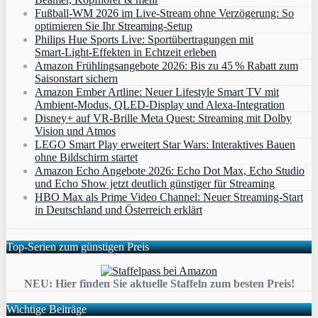
Fußball-WM 2026 im Live-Stream ohne Verzögerung: So
optimieren Sie Ihr Streaming-Setup
Philips Hue Sports Live: Sportübertragungen mit
Smart‑Light‑Effekten in Echtzeit erleben
Amazon Frühlingsangebote 2026: Bis zu 45 % Rabatt zum
Saisonstart sichern
Amazon Ember Artline: Neuer Lifestyle Smart TV mit
Ambient‑Modus, QLED‑Display und Alexa‑Integration
Disney+ auf VR-Brille Meta Quest: Streaming mit Dolby
Vision und Atmos
LEGO Smart Play erweitert Star Wars: Interaktives Bauen
ohne Bildschirm startet
Amazon Echo Angebote 2026: Echo Dot Max, Echo Studio
und Echo Show jetzt deutlich günstiger für Streaming
HBO Max als Prime Video Channel: Neuer Streaming‑Start
in Deutschland und Österreich erklärt
Top-Serien zum günstigen Preis
NEU: Hier finden Sie aktuelle Staffeln zum besten Preis!
Wichtige Beiträge