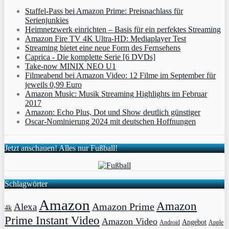
Staffel-Pass bei Amazon Prime: Preisnachlass für
Serienjunkies
Heimnetzwerk einrichten – Basis für ein perfektes Streaming
Amazon Fire TV 4K Ultra-HD: Mediaplayer Test
Streaming bietet eine neue Form des Fernsehens
Caprica - Die komplette Serie [6 DVDs]
Take-now MINIX NEO U1
Filmeabend bei Amazon Video: 12 Filme im September für
jeweils 0,99 Euro
Amazon Music: Musik Streaming Highlights im Februar
2017
Amazon: Echo Plus, Dot und Show deutlich günstiger
Oscar-Nominierung 2024 mit deutschen Hoffnungen
Jetzt anschauen! Alles nur Fußball!
Schlagwörter
Amazon
Amazon
Amazon Prime
Alexa
4k
Prime Instant Video
Amazon Video
Angebot
Apple
Android