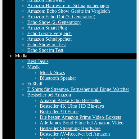
Amazon-Hardware für Schnäppchenjäger
Amazon: Echo Show Geräte im Vergleich
Amazon Echo Dot (3. Generation)
Echo Show (2. Generation)
Amazon Smart Plug
Echo Geräte Vergleich
Amazon Schnäppchen
Echo Show im Test
Echo Spot im Test
Media
Best Deals
Musik
Musik News
Bluetooth Speaker
Fußball
T-Shirts für Streamer, Fernseher und Binge-Watcher
Bestseller bei Amazon
Amazon Alexa Echo Bestseller
Bestseller 4K Ultra HD Blu-rays
Bestseller 3D Filme
Die besten Amazon Prime Video-Boxsets
Alle James Bond Filme bei Amazon Video
Bestseller Streaming Hardware
Bestseller AV-Receiver bei Amazon