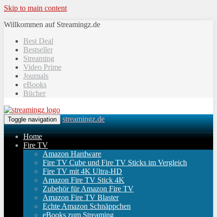
Skip to main content
Willkommen auf Streamingz.de
Best Deal
Bestseller
Streaming
Video Prime
Journals
eBooks
Bücher
streamingz.de
Toggle navigation
Home
Fire TV
Amazon Hardware
Fire TV Cube und Fire TV Sticks im Vergleich
Fire TV mit 4K Ultra-HD
Amazon Fire TV Stick 4K
Zubehör für Amazon Fire TV
Amazon Fire TV Blaster
Echte Amazon Schnäppchen
eBooks zum Streaming