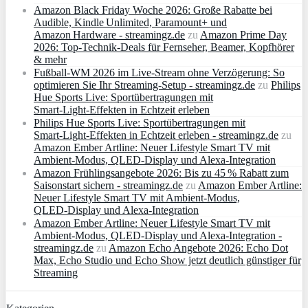
Amazon Black Friday Woche 2026: Große Rabatte bei
Audible, Kindle Unlimited, Paramount+ und
Amazon Hardware - streamingz.de
zu
Amazon Prime Day
2026: Top-Technik-Deals für Fernseher, Beamer, Kopfhörer
& mehr
Fußball-WM 2026 im Live-Stream ohne Verzögerung: So
optimieren Sie Ihr Streaming-Setup - streamingz.de
zu
Philips
Hue Sports Live: Sportübertragungen mit
Smart‑Light‑Effekten in Echtzeit erleben
Philips Hue Sports Live: Sportübertragungen mit
Smart‑Light‑Effekten in Echtzeit erleben - streamingz.de
zu
Amazon Ember Artline: Neuer Lifestyle Smart TV mit
Ambient‑Modus, QLED‑Display und Alexa‑Integration
Amazon Frühlingsangebote 2026: Bis zu 45 % Rabatt zum
Saisonstart sichern - streamingz.de
zu
Amazon Ember Artline:
Neuer Lifestyle Smart TV mit Ambient‑Modus,
QLED‑Display und Alexa‑Integration
Amazon Ember Artline: Neuer Lifestyle Smart TV mit
Ambient‑Modus, QLED‑Display und Alexa‑Integration -
streamingz.de
zu
Amazon Echo Angebote 2026: Echo Dot
Max, Echo Studio und Echo Show jetzt deutlich günstiger für
Streaming