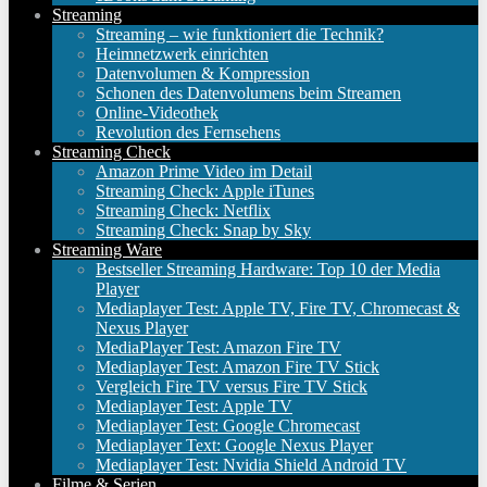
Streaming
Streaming – wie funktioniert die Technik?
Heimnetzwerk einrichten
Datenvolumen & Kompression
Schonen des Datenvolumens beim Streamen
Online-Videothek
Revolution des Fernsehens
Streaming Check
Amazon Prime Video im Detail
Streaming Check: Apple iTunes
Streaming Check: Netflix
Streaming Check: Snap by Sky
Streaming Ware
Bestseller Streaming Hardware: Top 10 der Media
Player
Mediaplayer Test: Apple TV, Fire TV, Chromecast &
Nexus Player
MediaPlayer Test: Amazon Fire TV
Mediaplayer Test: Amazon Fire TV Stick
Vergleich Fire TV versus Fire TV Stick
Mediaplayer Test: Apple TV
Mediaplayer Test: Google Chromecast
Mediaplayer Text: Google Nexus Player
Mediaplayer Test: Nvidia Shield Android TV
Filme & Serien