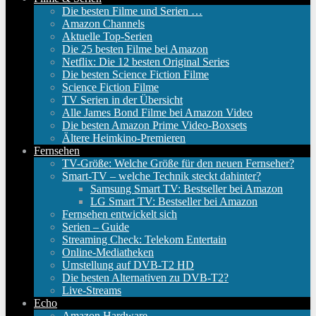
Die besten Filme und Serien …
Amazon Channels
Aktuelle Top-Serien
Die 25 besten Filme bei Amazon
Netflix: Die 12 besten Original Series
Die besten Science Fiction Filme
Science Fiction Filme
TV Serien in der Übersicht
Alle James Bond Filme bei Amazon Video
Die besten Amazon Prime Video-Boxsets
Ältere Heimkino-Premieren
Fernsehen
TV-Größe: Welche Größe für den neuen Fernseher?
Smart-TV – welche Technik steckt dahinter?
Samsung Smart TV: Bestseller bei Amazon
LG Smart TV: Bestseller bei Amazon
Fernsehen entwickelt sich
Serien – Guide
Streaming Check: Telekom Entertain
Online-Mediatheken
Umstellung auf DVB-T2 HD
Die besten Alternativen zu DVB-T2?
Live-Streams
Echo
Amazon Hardware