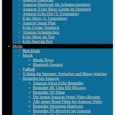
Amazon-Hardware für Schnäppchenjäger
Amazon: Echo Show Geräte im Vergleich
Amazon Echo Dot (3. Generation)
Echo Show (2. Generation)
Amazon Smart Plug
Echo Geräte Vergleich
Amazon Schnäppchen
Echo Show im Test
Echo Spot im Test
Media
Best Deals
Musik
Musik News
Bluetooth Speaker
Fußball
T-Shirts für Streamer, Fernseher und Binge-Watcher
Bestseller bei Amazon
Amazon Alexa Echo Bestseller
Bestseller 4K Ultra HD Blu-rays
Bestseller 3D Filme
Die besten Amazon Prime Video-Boxsets
Alle James Bond Filme bei Amazon Video
Bestseller Streaming Hardware
Bestseller AV-Receiver bei Amazon