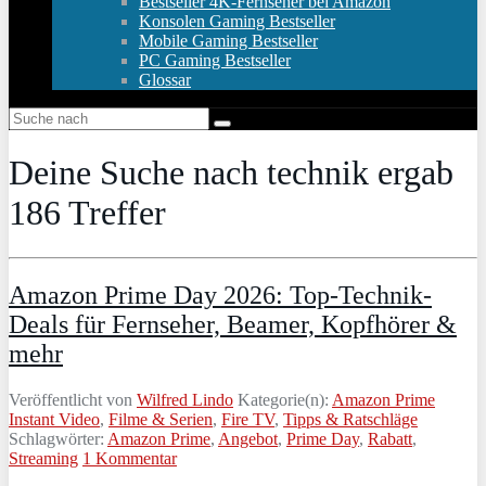
Bestseller 4K-Fernseher bei Amazon
Konsolen Gaming Bestseller
Mobile Gaming Bestseller
PC Gaming Bestseller
Glossar
Deine Suche nach
technik
ergab
186
Treffer
Amazon Prime Day 2026: Top-Technik-
Deals für Fernseher, Beamer, Kopfhörer &
mehr
Veröffentlicht von
Wilfred Lindo
Kategorie(n):
Amazon Prime
Instant Video
,
Filme & Serien
,
Fire TV
,
Tipps & Ratschläge
Schlagwörter:
Amazon Prime
,
Angebot
,
Prime Day
,
Rabatt
,
Streaming
1 Kommentar