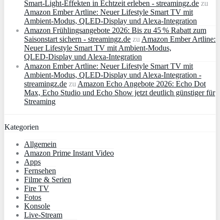
Smart‑Light‑Effekten in Echtzeit erleben - streamingz.de
zu
Amazon Ember Artline: Neuer Lifestyle Smart TV mit
Ambient‑Modus, QLED‑Display und Alexa‑Integration
Amazon Frühlingsangebote 2026: Bis zu 45 % Rabatt zum
Saisonstart sichern - streamingz.de
zu
Amazon Ember Artline:
Neuer Lifestyle Smart TV mit Ambient‑Modus,
QLED‑Display und Alexa‑Integration
Amazon Ember Artline: Neuer Lifestyle Smart TV mit
Ambient‑Modus, QLED‑Display und Alexa‑Integration -
streamingz.de
zu
Amazon Echo Angebote 2026: Echo Dot
Max, Echo Studio und Echo Show jetzt deutlich günstiger für
Streaming
Kategorien
Allgemein
Amazon Prime Instant Video
Apps
Fernsehen
Filme & Serien
Fire TV
Fotos
Konsole
Live-Stream