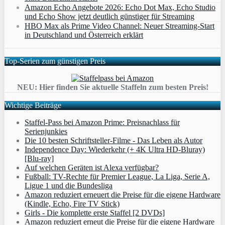
Amazon Echo Angebote 2026: Echo Dot Max, Echo Studio
und Echo Show jetzt deutlich günstiger für Streaming
HBO Max als Prime Video Channel: Neuer Streaming‑Start
in Deutschland und Österreich erklärt
Top-Serien zum günstigen Preis
NEU: Hier finden Sie aktuelle Staffeln zum besten Preis!
Wichtige Beiträge
Staffel-Pass bei Amazon Prime: Preisnachlass für
Serienjunkies
Die 10 besten Schriftsteller-Filme - Das Leben als Autor
Independence Day: Wiederkehr (+ 4K Ultra HD-Bluray)
[Blu-ray]
Auf welchen Geräten ist Alexa verfügbar?
Fußball: TV-Rechte für Premier League, La Liga, Serie A,
Ligue 1 und die Bundesliga
Amazon reduziert erneuert die Preise für die eigene Hardware
(Kindle, Echo, Fire TV Stick)
Girls - Die komplette erste Staffel [2 DVDs]
Amazon reduziert erneut die Preise für die eigene Hardware