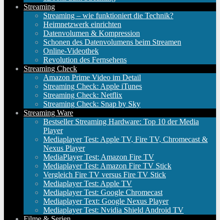
Streaming
Streaming – wie funktioniert die Technik?
Heimnetzwerk einrichten
Datenvolumen & Kompression
Schonen des Datenvolumens beim Streamen
Online-Videothek
Revolution des Fernsehens
Streaming Check
Amazon Prime Video im Detail
Streaming Check: Apple iTunes
Streaming Check: Netflix
Streaming Check: Snap by Sky
Streaming Ware
Bestseller Streaming Hardware: Top 10 der Media
Player
Mediaplayer Test: Apple TV, Fire TV, Chromecast &
Nexus Player
MediaPlayer Test: Amazon Fire TV
Mediaplayer Test: Amazon Fire TV Stick
Vergleich Fire TV versus Fire TV Stick
Mediaplayer Test: Apple TV
Mediaplayer Test: Google Chromecast
Mediaplayer Text: Google Nexus Player
Mediaplayer Test: Nvidia Shield Android TV
Filme & Serien