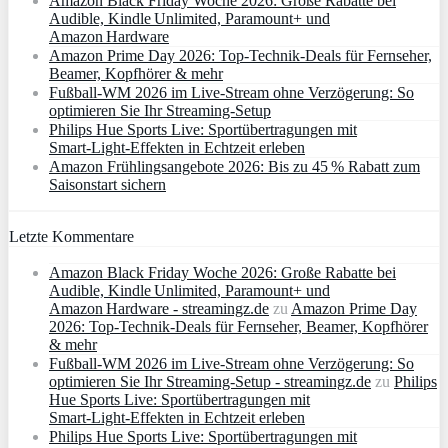
Amazon Black Friday Woche 2026: Große Rabatte bei
Audible, Kindle Unlimited, Paramount+ und
Amazon Hardware
Amazon Prime Day 2026: Top-Technik-Deals für Fernseher,
Beamer, Kopfhörer & mehr
Fußball-WM 2026 im Live-Stream ohne Verzögerung: So
optimieren Sie Ihr Streaming-Setup
Philips Hue Sports Live: Sportübertragungen mit
Smart‑Light‑Effekten in Echtzeit erleben
Amazon Frühlingsangebote 2026: Bis zu 45 % Rabatt zum
Saisonstart sichern
Letzte Kommentare
Amazon Black Friday Woche 2026: Große Rabatte bei
Audible, Kindle Unlimited, Paramount+ und
Amazon Hardware - streamingz.de
zu
Amazon Prime Day
2026: Top-Technik-Deals für Fernseher, Beamer, Kopfhörer
& mehr
Fußball-WM 2026 im Live-Stream ohne Verzögerung: So
optimieren Sie Ihr Streaming-Setup - streamingz.de
zu
Philips
Hue Sports Live: Sportübertragungen mit
Smart‑Light‑Effekten in Echtzeit erleben
Philips Hue Sports Live: Sportübertragungen mit