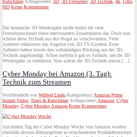
Ratschläge
Schlagwörter:
3D
,
3D Fernseher
,
3D Technik
,
4k
,
Ultra
HD
Keine Kommentare
Die heimische 3D-Wiedergabe stellte bisher für viele
Fernsehzuschauer einen interessanten Zusatznutzen dar. Doch nun
scheint diese Technik aus den Regal zu verschwinden. Viele
Anbieter reduzieren das Angebot von 3D-TV-Geräten. Erste
Anbieter haben bereits den vollständigen Rückzug aus der 3D-
Technik angekündigt. Schon mehrfach gab es Anläufe, um die 3D-
Wiedergabe zu etablieren. Nun schein die 3D-Technik erneut […]
Cyber Monday bei Amazon (3. Tag):
Technik zum Streamen
Veröffentlicht von
Wilfred Lindo
Kategorie(n):
Amazon Prime
Instant Video
,
Tipps & Ratschläge
Schlagwörter:
Amazon
,
Cyber
Monday
,
Cyber Monday Amazon
Keine Kommentare
Am dritten Tag der Cyber Monday Woche von Amazon werden
ebenfalls diverse Blitzangebote in verschiedenen Produktbereichen