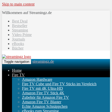
Skip to main content
Willkommen auf Streamingz.de
Best Deal
Bestseller
Streaming
Video Prime
Journals
eBooks
Bücher
streamingz.de
Toggle navigation
Home
Fire TV
Amazon Hardware
Fire TV Cube und Fire TV Sticks im Vergleich
Fire TV mit 4K Ultra-HD
Amazon Fire TV Stick 4K
Zubehör für Amazon Fire TV
Amazon Fire TV Blaster
Echte Amazon Schnäppchen
eBooks zum Streaming