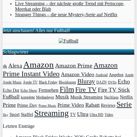
Live Streaming – der nächste große Trend mit Periscope,
Meerkat oder Blab
Stranger Things – die neue Mystery-Serie auf Netflix
Jetzt anschauen! Alles nur Fußball!
Schlagwörter
Amazon
Amazon
Amazon Prime
Alexa
4k
Prime Instant Video
Amazon Video
Angebot
Apple
Android
Bluray
Echo
Apple Music
Apple TV
Blockbuster
DAZN
Black Friday
DVDs
Film
Fire TV
Fire TV Stick
Fernsehen
Echo Dot
Echo Show
Fußball
Musik
Musik Streaming
Netflix
Mediaplayer
Nachlass
komplette
Serie
Prime
Rabatt
Prime Video
Prime Day
Reviews
Prime Music
Streaming
Ultra
Sport
Staffel
TV
Ultra HD
Video
Sky
Letzten Einträge