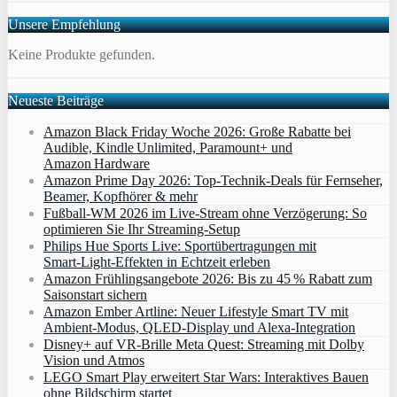
Unsere Empfehlung
Keine Produkte gefunden.
Neueste Beiträge
Amazon Black Friday Woche 2026: Große Rabatte bei
Audible, Kindle Unlimited, Paramount+ und
Amazon Hardware
Amazon Prime Day 2026: Top-Technik-Deals für Fernseher,
Beamer, Kopfhörer & mehr
Fußball-WM 2026 im Live-Stream ohne Verzögerung: So
optimieren Sie Ihr Streaming-Setup
Philips Hue Sports Live: Sportübertragungen mit
Smart‑Light‑Effekten in Echtzeit erleben
Amazon Frühlingsangebote 2026: Bis zu 45 % Rabatt zum
Saisonstart sichern
Amazon Ember Artline: Neuer Lifestyle Smart TV mit
Ambient‑Modus, QLED‑Display und Alexa‑Integration
Disney+ auf VR-Brille Meta Quest: Streaming mit Dolby
Vision und Atmos
LEGO Smart Play erweitert Star Wars: Interaktives Bauen
ohne Bildschirm startet