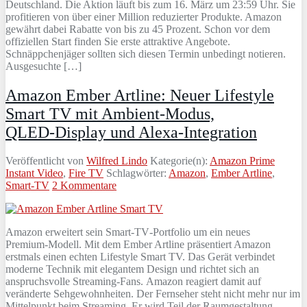
Deutschland. Die Aktion läuft bis zum 16. März um 23:59 Uhr. Sie
profitieren von über einer Million reduzierter Produkte. Amazon
gewährt dabei Rabatte von bis zu 45 Prozent. Schon vor dem
offiziellen Start finden Sie erste attraktive Angebote.
Schnäppchenjäger sollten sich diesen Termin unbedingt notieren.
Ausgesuchte […]
Amazon Ember Artline: Neuer Lifestyle
Smart TV mit Ambient‑Modus,
QLED‑Display und Alexa‑Integration
Veröffentlicht von
Wilfred Lindo
Kategorie(n):
Amazon Prime
Instant Video
,
Fire TV
Schlagwörter:
Amazon
,
Ember Artline
,
Smart-TV
2 Kommentare
Amazon erweitert sein Smart‑TV‑Portfolio um ein neues
Premium‑Modell. Mit dem Ember Artline präsentiert Amazon
erstmals einen echten Lifestyle Smart TV. Das Gerät verbindet
moderne Technik mit elegantem Design und richtet sich an
anspruchsvolle Streaming‑Fans. Amazon reagiert damit auf
veränderte Sehgewohnheiten. Der Fernseher steht nicht mehr nur im
Mittelpunkt beim Streaming. Er wird Teil der Raumgestaltung.