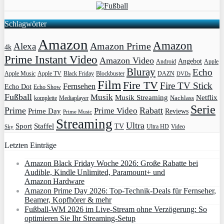
Schlagwörter
Amazon
Amazon
Amazon Prime
Alexa
4k
Prime Instant Video
Amazon Video
Angebot
Apple
Android
Bluray
Echo
Apple Music
Apple TV
Blockbuster
DAZN
Black Friday
DVDs
Film
Fire TV
Fire TV Stick
Fernsehen
Echo Dot
Echo Show
Fußball
Musik
Musik Streaming
Netflix
Mediaplayer
Nachlass
komplette
Serie
Prime
Rabatt
Prime Video
Prime Day
Reviews
Prime Music
Streaming
Ultra
Sport
Staffel
TV
Ultra HD
Video
Sky
Letzten Einträge
Amazon Black Friday Woche 2026: Große Rabatte bei
Audible, Kindle Unlimited, Paramount+ und
Amazon Hardware
Amazon Prime Day 2026: Top-Technik-Deals für Fernseher,
Beamer, Kopfhörer & mehr
Fußball-WM 2026 im Live-Stream ohne Verzögerung: So
optimieren Sie Ihr Streaming-Setup