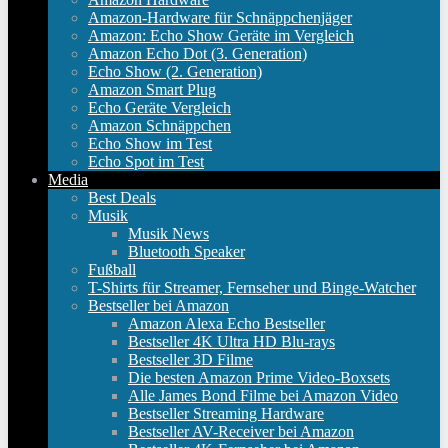
Amazon-Hardware für Schnäppchenjäger
Amazon: Echo Show Geräte im Vergleich
Amazon Echo Dot (3. Generation)
Echo Show (2. Generation)
Amazon Smart Plug
Echo Geräte Vergleich
Amazon Schnäppchen
Echo Show im Test
Echo Spot im Test
Media
Best Deals
Musik
Musik News
Bluetooth Speaker
Fußball
T-Shirts für Streamer, Fernseher und Binge-Watcher
Bestseller bei Amazon
Amazon Alexa Echo Bestseller
Bestseller 4K Ultra HD Blu-rays
Bestseller 3D Filme
Die besten Amazon Prime Video-Boxsets
Alle James Bond Filme bei Amazon Video
Bestseller Streaming Hardware
Bestseller AV-Receiver bei Amazon