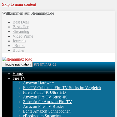
Skip to main content
Willkommen auf Streamingz.de
Best Deal
Bestseller
Streaming
Video Prime
Journals
eBooks
Bücher
streamingz.de
Toggle navigation
Home
Fire TV
Amazon Hardware
Fire TV Cube und Fire TV Sticks im Vergleich
Fire TV mit 4K Ultra-HD
Amazon Fire TV Stick 4K
Zubehör für Amazon Fire TV
Amazon Fire TV Blaster
Echte Amazon Schnäppchen
eBooks zum Streaming