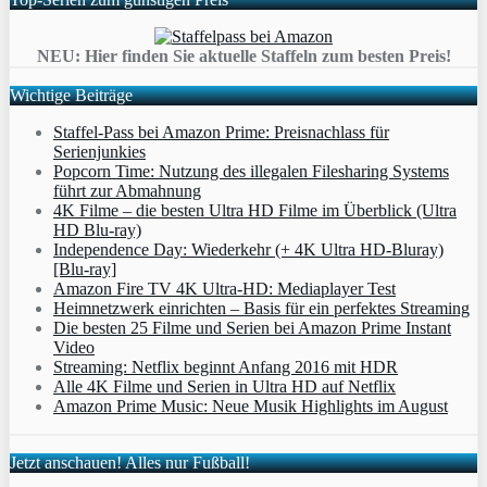
NEU: Hier finden Sie aktuelle Staffeln zum besten Preis!
Wichtige Beiträge
Staffel-Pass bei Amazon Prime: Preisnachlass für
Serienjunkies
Popcorn Time: Nutzung des illegalen Filesharing Systems
führt zur Abmahnung
4K Filme – die besten Ultra HD Filme im Überblick (Ultra
HD Blu-ray)
Independence Day: Wiederkehr (+ 4K Ultra HD-Bluray)
[Blu-ray]
Amazon Fire TV 4K Ultra-HD: Mediaplayer Test
Heimnetzwerk einrichten – Basis für ein perfektes Streaming
Die besten 25 Filme und Serien bei Amazon Prime Instant
Video
Streaming: Netflix beginnt Anfang 2016 mit HDR
Alle 4K Filme und Serien in Ultra HD auf Netflix
Amazon Prime Music: Neue Musik Highlights im August
Jetzt anschauen! Alles nur Fußball!