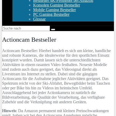
Bestseller 4K-Fernseher bei Amazon
Konsolen Gaming Bestseller
Mobile Gaming Bestseller
PC Gaming Bestseller
Glossar
Actioncam Bestseller
Actioncam Bestseller: Hierbei handelt es sich um kleine, handliche
und robuste Kameras, die idealerweise für den sportlichen Einsatz
konzipiert wurden. Damit lassen sich die unterschiedlichsten
Aktivitäten in einem rasanten Video festhalten. Neueste Modelle
sind zudem auch dazu geeignet, das Videosignal direkt als
Livestream ins Internet zu stellen. Dabei sind die gängigen
Actioncams für die Aufnahme jeglicher Aktivitäten geeignet. Das
Spektrum reicht von der Ski-Abfahrt, Bewegtbilder beim Tauchen
oder per Bike bis hin zu Videos im heimischen Umfeld.
Ausschlaggebend bei jeder Actionkamera ist natürlich die
Bildverarbeitung, die Qualität der Verarbeitung, das verfügbare
Zubehör und die Verknüpfung mit anderen Geräten.
Hinweis
: Da Amazon permanent mit kleinen Preisschwankungen
spielt, haben wir bei den Actioncams Angeboten mögliche