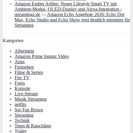
Amazon Ember Artline: Neuer Lifestyle Smart TV mit
Ambient‑Modus, QLED‑Display und Alexa‑Integration -
streamingz.de
zu
Amazon Echo Angebote 2026: Echo Dot
Max, Echo Studio und Echo Show jetzt deutlich günstiger für
Streaming
Kategorien
Allgemein
Amazon Prime Instant Video
Apps
Fernsehen
Filme & Serien
Fire TV
Fotos
Konsole
Live-Stream
Musik Streaming
netflix
Set-Top Boxen
Streaming
Technik
Tipps & Ratschläge
Trailer