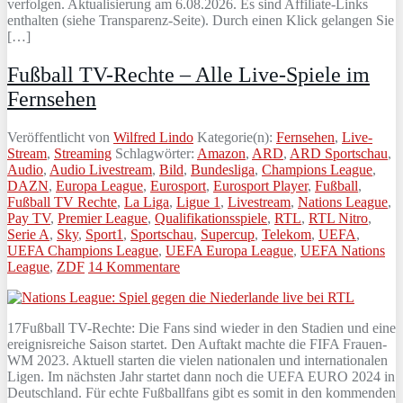
verfolgen. Aktualisierung am 6.08.2026. Es sind Affiliate-Links
enthalten (siehe Transparenz-Seite). Durch einen Klick gelangen Sie
[…]
Fußball TV-Rechte – Alle Live-Spiele im
Fernsehen
Veröffentlicht von
Wilfred Lindo
Kategorie(n):
Fernsehen
,
Live-
Stream
,
Streaming
Schlagwörter:
Amazon
,
ARD
,
ARD Sportschau
,
Audio
,
Audio Livestream
,
Bild
,
Bundesliga
,
Champions League
,
DAZN
,
Europa League
,
Eurosport
,
Eurosport Player
,
Fußball
,
Fußball TV Rechte
,
La Liga
,
Ligue 1
,
Livestream
,
Nations League
,
Pay TV
,
Premier League
,
Qualifikationsspiele
,
RTL
,
RTL Nitro
,
Serie A
,
Sky
,
Sport1
,
Sportschau
,
Supercup
,
Telekom
,
UEFA
,
UEFA Champions League
,
UEFA Europa League
,
UEFA Nations
League
,
ZDF
14 Kommentare
17Fußball TV-Rechte: Die Fans sind wieder in den Stadien und eine
ereignisreiche Saison startet. Den Auftakt machte die FIFA Frauen-
WM 2023. Aktuell starten die vielen nationalen und internationalen
Ligen. Im nächsten Jahr startet dann noch die UEFA EURO 2024 in
Deutschland. Für echte Fußballfans gibt es somit in den kommenden