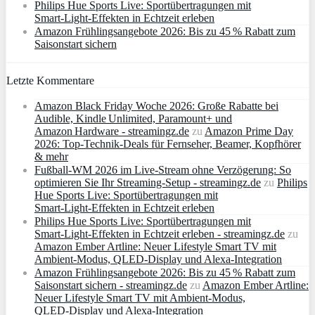
Philips Hue Sports Live: Sportübertragungen mit
Smart‑Light‑Effekten in Echtzeit erleben
Amazon Frühlingsangebote 2026: Bis zu 45 % Rabatt zum
Saisonstart sichern
Letzte Kommentare
Amazon Black Friday Woche 2026: Große Rabatte bei
Audible, Kindle Unlimited, Paramount+ und
Amazon Hardware - streamingz.de
zu
Amazon Prime Day
2026: Top-Technik-Deals für Fernseher, Beamer, Kopfhörer
& mehr
Fußball-WM 2026 im Live-Stream ohne Verzögerung: So
optimieren Sie Ihr Streaming-Setup - streamingz.de
zu
Philips
Hue Sports Live: Sportübertragungen mit
Smart‑Light‑Effekten in Echtzeit erleben
Philips Hue Sports Live: Sportübertragungen mit
Smart‑Light‑Effekten in Echtzeit erleben - streamingz.de
zu
Amazon Ember Artline: Neuer Lifestyle Smart TV mit
Ambient‑Modus, QLED‑Display und Alexa‑Integration
Amazon Frühlingsangebote 2026: Bis zu 45 % Rabatt zum
Saisonstart sichern - streamingz.de
zu
Amazon Ember Artline:
Neuer Lifestyle Smart TV mit Ambient‑Modus,
QLED‑Display und Alexa‑Integration