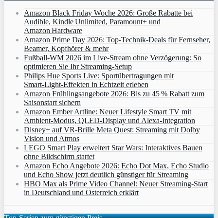
Amazon Black Friday Woche 2026: Große Rabatte bei
Audible, Kindle Unlimited, Paramount+ und
Amazon Hardware
Amazon Prime Day 2026: Top-Technik-Deals für Fernseher,
Beamer, Kopfhörer & mehr
Fußball-WM 2026 im Live-Stream ohne Verzögerung: So
optimieren Sie Ihr Streaming-Setup
Philips Hue Sports Live: Sportübertragungen mit
Smart‑Light‑Effekten in Echtzeit erleben
Amazon Frühlingsangebote 2026: Bis zu 45 % Rabatt zum
Saisonstart sichern
Amazon Ember Artline: Neuer Lifestyle Smart TV mit
Ambient‑Modus, QLED‑Display und Alexa‑Integration
Disney+ auf VR-Brille Meta Quest: Streaming mit Dolby
Vision und Atmos
LEGO Smart Play erweitert Star Wars: Interaktives Bauen
ohne Bildschirm startet
Amazon Echo Angebote 2026: Echo Dot Max, Echo Studio
und Echo Show jetzt deutlich günstiger für Streaming
HBO Max als Prime Video Channel: Neuer Streaming‑Start
in Deutschland und Österreich erklärt
Top-Serien zum günstigen Preis