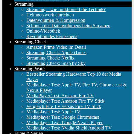
Streaming
Streaming – wie funktioniert die Technik?
Heimnetzwerk einrichten
Datenvolumen & Kompression
Schonen des Datenvolumens beim Streamen
Online-Videothek
Revolution des Fernsehens
Streaming Check
Amazon Prime Video im Detail
Streaming Check: Apple iTunes
Streaming Check: Netflix
Streaming Check: Snap by Sky
Streaming Ware
Bestseller Streaming Hardware: Top 10 der Media
Player
Mediaplayer Test: Apple TV, Fire TV, Chromecast &
Nexus Player
MediaPlayer Test: Amazon Fire TV
Mediaplayer Test: Amazon Fire TV Stick
Vergleich Fire TV versus Fire TV Stick
Mediaplayer Test: Apple TV
Mediaplayer Test: Google Chromecast
Mediaplayer Text: Google Nexus Player
Mediaplayer Test: Nvidia Shield Android TV
Filme & Serien