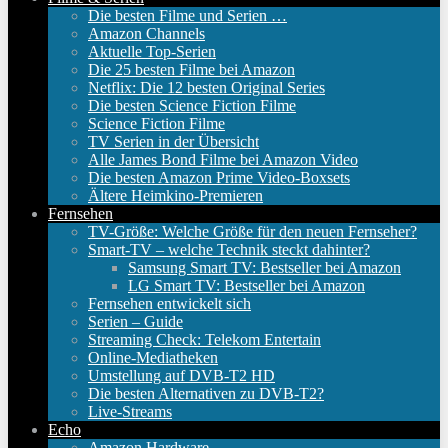
Die besten Filme und Serien …
Amazon Channels
Aktuelle Top-Serien
Die 25 besten Filme bei Amazon
Netflix: Die 12 besten Original Series
Die besten Science Fiction Filme
Science Fiction Filme
TV Serien in der Übersicht
Alle James Bond Filme bei Amazon Video
Die besten Amazon Prime Video-Boxsets
Ältere Heimkino-Premieren
Fernsehen
TV-Größe: Welche Größe für den neuen Fernseher?
Smart-TV – welche Technik steckt dahinter?
Samsung Smart TV: Bestseller bei Amazon
LG Smart TV: Bestseller bei Amazon
Fernsehen entwickelt sich
Serien – Guide
Streaming Check: Telekom Entertain
Online-Mediatheken
Umstellung auf DVB-T2 HD
Die besten Alternativen zu DVB-T2?
Live-Streams
Echo
Amazon Hardware