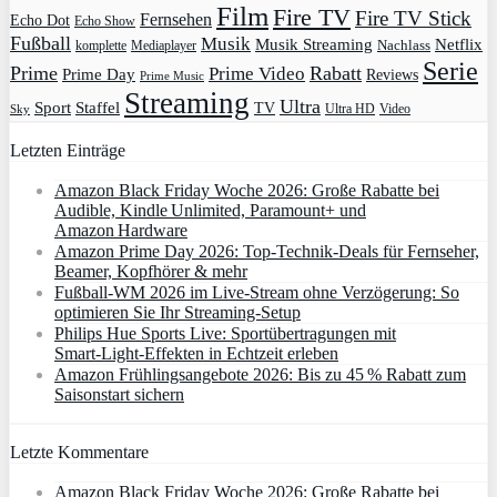
Film
Fire TV
Fire TV Stick
Fernsehen
Echo Dot
Echo Show
Fußball
Musik
Musik Streaming
Netflix
Mediaplayer
Nachlass
komplette
Serie
Prime
Rabatt
Prime Video
Prime Day
Reviews
Prime Music
Streaming
Ultra
Sport
Staffel
TV
Ultra HD
Video
Sky
Letzten Einträge
Amazon Black Friday Woche 2026: Große Rabatte bei
Audible, Kindle Unlimited, Paramount+ und
Amazon Hardware
Amazon Prime Day 2026: Top-Technik-Deals für Fernseher,
Beamer, Kopfhörer & mehr
Fußball-WM 2026 im Live-Stream ohne Verzögerung: So
optimieren Sie Ihr Streaming-Setup
Philips Hue Sports Live: Sportübertragungen mit
Smart‑Light‑Effekten in Echtzeit erleben
Amazon Frühlingsangebote 2026: Bis zu 45 % Rabatt zum
Saisonstart sichern
Letzte Kommentare
Amazon Black Friday Woche 2026: Große Rabatte bei