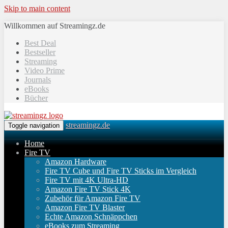
Skip to main content
Willkommen auf Streamingz.de
Best Deal
Bestseller
Streaming
Video Prime
Journals
eBooks
Bücher
streamingz.de
Toggle navigation
Home
Fire TV
Amazon Hardware
Fire TV Cube und Fire TV Sticks im Vergleich
Fire TV mit 4K Ultra-HD
Amazon Fire TV Stick 4K
Zubehör für Amazon Fire TV
Amazon Fire TV Blaster
Echte Amazon Schnäppchen
eBooks zum Streaming