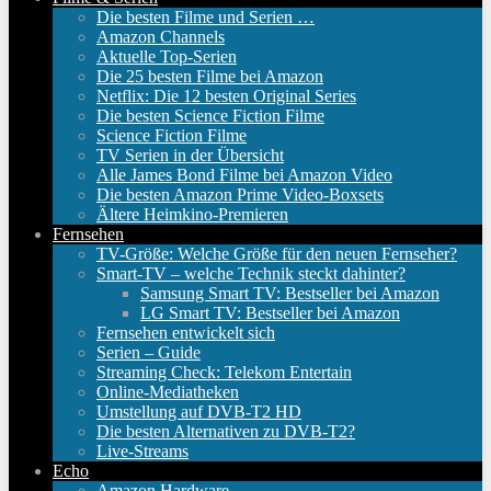
Die besten Filme und Serien …
Amazon Channels
Aktuelle Top-Serien
Die 25 besten Filme bei Amazon
Netflix: Die 12 besten Original Series
Die besten Science Fiction Filme
Science Fiction Filme
TV Serien in der Übersicht
Alle James Bond Filme bei Amazon Video
Die besten Amazon Prime Video-Boxsets
Ältere Heimkino-Premieren
Fernsehen
TV-Größe: Welche Größe für den neuen Fernseher?
Smart-TV – welche Technik steckt dahinter?
Samsung Smart TV: Bestseller bei Amazon
LG Smart TV: Bestseller bei Amazon
Fernsehen entwickelt sich
Serien – Guide
Streaming Check: Telekom Entertain
Online-Mediatheken
Umstellung auf DVB-T2 HD
Die besten Alternativen zu DVB-T2?
Live-Streams
Echo
Amazon Hardware