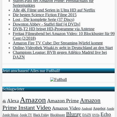
Staffel-Pass bei Amazon Prime: Preisnachlass für
Serienjunkies
Alle 4K Filme und Serien in Ultra HD auf Netflix
Die besten Science Fiction Filme 2015
Lost - Die komplette Serie (37 Discs)
Downton Abbey - Staffel fünf [4 DVDs]
DVB-T2 HD bringt HD-Programme via Antenne
Freitag Filmeabend bei Amazon Video: 10 Blockbuster für 99
Cent (2/2018)
Amazon Fire TV Cube: Der Streaming-Würfel kommt
Online-Videothek Wuaki.tv geht in Deutschland an den Start
Champions League: BVB gegen Atlético Madrid live bei
DAZN
Jetzt anschauen! Alles nur Fußball!
Schlagwörter
Amazon
Amazon
Amazon Prime
Alexa
4k
Prime Instant Video
Amazon Video
Angebot
Apple
Android
Bluray
Echo
Apple Music
Apple TV
Blockbuster
DAZN
Black Friday
DVDs