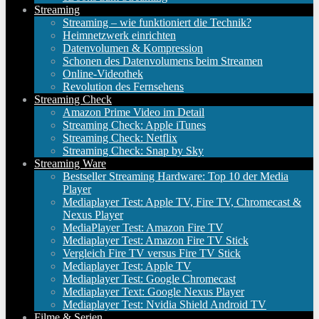
Streaming
Streaming – wie funktioniert die Technik?
Heimnetzwerk einrichten
Datenvolumen & Kompression
Schonen des Datenvolumens beim Streamen
Online-Videothek
Revolution des Fernsehens
Streaming Check
Amazon Prime Video im Detail
Streaming Check: Apple iTunes
Streaming Check: Netflix
Streaming Check: Snap by Sky
Streaming Ware
Bestseller Streaming Hardware: Top 10 der Media
Player
Mediaplayer Test: Apple TV, Fire TV, Chromecast &
Nexus Player
MediaPlayer Test: Amazon Fire TV
Mediaplayer Test: Amazon Fire TV Stick
Vergleich Fire TV versus Fire TV Stick
Mediaplayer Test: Apple TV
Mediaplayer Test: Google Chromecast
Mediaplayer Text: Google Nexus Player
Mediaplayer Test: Nvidia Shield Android TV
Filme & Serien