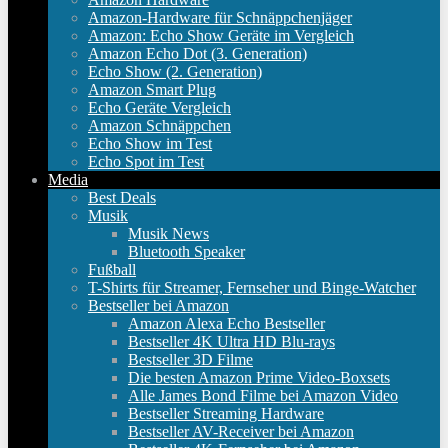
Amazon-Hardware für Schnäppchenjäger
Amazon: Echo Show Geräte im Vergleich
Amazon Echo Dot (3. Generation)
Echo Show (2. Generation)
Amazon Smart Plug
Echo Geräte Vergleich
Amazon Schnäppchen
Echo Show im Test
Echo Spot im Test
Media
Best Deals
Musik
Musik News
Bluetooth Speaker
Fußball
T-Shirts für Streamer, Fernseher und Binge-Watcher
Bestseller bei Amazon
Amazon Alexa Echo Bestseller
Bestseller 4K Ultra HD Blu-rays
Bestseller 3D Filme
Die besten Amazon Prime Video-Boxsets
Alle James Bond Filme bei Amazon Video
Bestseller Streaming Hardware
Bestseller AV-Receiver bei Amazon