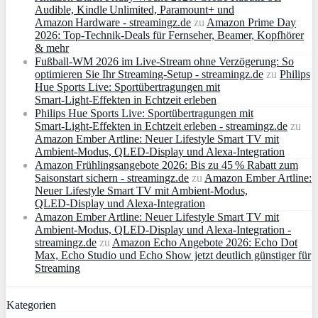
Audible, Kindle Unlimited, Paramount+ und
Amazon Hardware - streamingz.de
zu
Amazon Prime Day
2026: Top-Technik-Deals für Fernseher, Beamer, Kopfhörer
& mehr
Fußball-WM 2026 im Live-Stream ohne Verzögerung: So
optimieren Sie Ihr Streaming-Setup - streamingz.de
zu
Philips
Hue Sports Live: Sportübertragungen mit
Smart‑Light‑Effekten in Echtzeit erleben
Philips Hue Sports Live: Sportübertragungen mit
Smart‑Light‑Effekten in Echtzeit erleben - streamingz.de
zu
Amazon Ember Artline: Neuer Lifestyle Smart TV mit
Ambient‑Modus, QLED‑Display und Alexa‑Integration
Amazon Frühlingsangebote 2026: Bis zu 45 % Rabatt zum
Saisonstart sichern - streamingz.de
zu
Amazon Ember Artline:
Neuer Lifestyle Smart TV mit Ambient‑Modus,
QLED‑Display und Alexa‑Integration
Amazon Ember Artline: Neuer Lifestyle Smart TV mit
Ambient‑Modus, QLED‑Display und Alexa‑Integration -
streamingz.de
zu
Amazon Echo Angebote 2026: Echo Dot
Max, Echo Studio und Echo Show jetzt deutlich günstiger für
Streaming
Kategorien