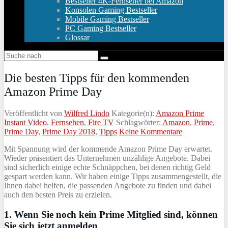
Bestseller 4K-Fernseher bei Amazon
Konsolen Gaming Bestseller
Mobile Gaming Bestseller
PC Gaming Bestseller
Glossar
Die besten Tipps für den kommenden
Amazon Prime Day
Veröffentlicht von
Wilfred Lindo
Kategorie(n):
Amazon Prime
Instant Video
,
Fernsehen
,
Fire TV
Schlagwörter:
Amazon
,
Prime
,
Prime Day
,
Prime Day 2018
,
Tipps
Keine Kommentare
Mit Spannung wird der kommende Amazon Prime Day erwartet.
Wieder präsentiert das Unternehmen unzählige Angebote. Dabei
sind sicherlich einige echte Schnäppchen, bei denen richtig Geld
gespart werden kann. Wir haben einige Tipps zusammengestellt, die
Ihnen dabei helfen, die passenden Angebote zu finden und dabei
auch den besten Preis zu erzielen.
1. Wenn Sie noch kein Prime Mitglied sind, können
Sie sich jetzt anmelden