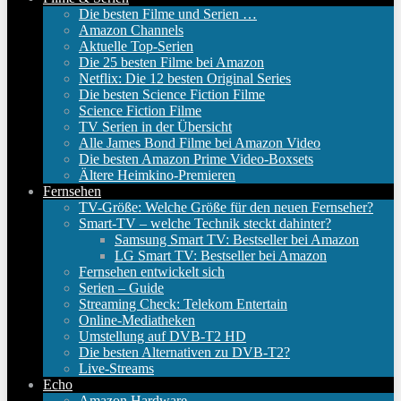
Die besten Filme und Serien …
Amazon Channels
Aktuelle Top-Serien
Die 25 besten Filme bei Amazon
Netflix: Die 12 besten Original Series
Die besten Science Fiction Filme
Science Fiction Filme
TV Serien in der Übersicht
Alle James Bond Filme bei Amazon Video
Die besten Amazon Prime Video-Boxsets
Ältere Heimkino-Premieren
Fernsehen
TV-Größe: Welche Größe für den neuen Fernseher?
Smart-TV – welche Technik steckt dahinter?
Samsung Smart TV: Bestseller bei Amazon
LG Smart TV: Bestseller bei Amazon
Fernsehen entwickelt sich
Serien – Guide
Streaming Check: Telekom Entertain
Online-Mediatheken
Umstellung auf DVB-T2 HD
Die besten Alternativen zu DVB-T2?
Live-Streams
Echo
Amazon Hardware