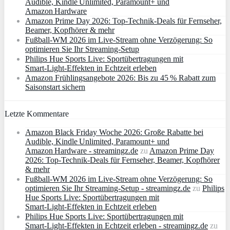
Audible, Kindle Unlimited, Paramount+ und
Amazon Hardware
Amazon Prime Day 2026: Top-Technik-Deals für Fernseher,
Beamer, Kopfhörer & mehr
Fußball-WM 2026 im Live-Stream ohne Verzögerung: So
optimieren Sie Ihr Streaming-Setup
Philips Hue Sports Live: Sportübertragungen mit
Smart‑Light‑Effekten in Echtzeit erleben
Amazon Frühlingsangebote 2026: Bis zu 45 % Rabatt zum
Saisonstart sichern
Letzte Kommentare
Amazon Black Friday Woche 2026: Große Rabatte bei
Audible, Kindle Unlimited, Paramount+ und
Amazon Hardware - streamingz.de
zu
Amazon Prime Day
2026: Top-Technik-Deals für Fernseher, Beamer, Kopfhörer
& mehr
Fußball-WM 2026 im Live-Stream ohne Verzögerung: So
optimieren Sie Ihr Streaming-Setup - streamingz.de
zu
Philips
Hue Sports Live: Sportübertragungen mit
Smart‑Light‑Effekten in Echtzeit erleben
Philips Hue Sports Live: Sportübertragungen mit
Smart‑Light‑Effekten in Echtzeit erleben - streamingz.de
zu