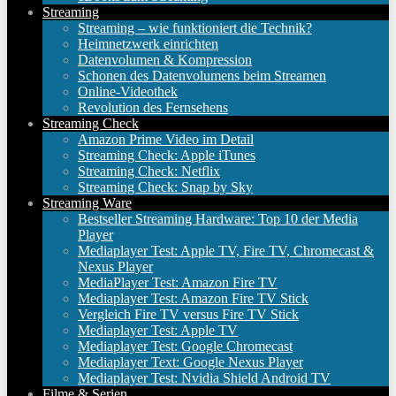
Streaming
Streaming – wie funktioniert die Technik?
Heimnetzwerk einrichten
Datenvolumen & Kompression
Schonen des Datenvolumens beim Streamen
Online-Videothek
Revolution des Fernsehens
Streaming Check
Amazon Prime Video im Detail
Streaming Check: Apple iTunes
Streaming Check: Netflix
Streaming Check: Snap by Sky
Streaming Ware
Bestseller Streaming Hardware: Top 10 der Media
Player
Mediaplayer Test: Apple TV, Fire TV, Chromecast &
Nexus Player
MediaPlayer Test: Amazon Fire TV
Mediaplayer Test: Amazon Fire TV Stick
Vergleich Fire TV versus Fire TV Stick
Mediaplayer Test: Apple TV
Mediaplayer Test: Google Chromecast
Mediaplayer Text: Google Nexus Player
Mediaplayer Test: Nvidia Shield Android TV
Filme & Serien