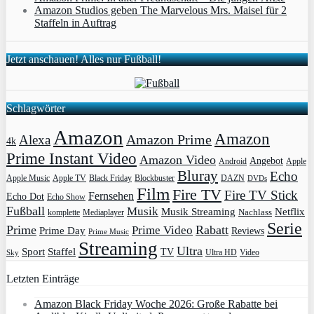
Amazon Studios geben The Marvelous Mrs. Maisel für 2
Staffeln in Auftrag
Jetzt anschauen! Alles nur Fußball!
Schlagwörter
Amazon
Amazon
Amazon Prime
Alexa
4k
Prime Instant Video
Amazon Video
Angebot
Apple
Android
Bluray
Echo
Apple Music
Apple TV
Blockbuster
DAZN
Black Friday
DVDs
Film
Fire TV
Fire TV Stick
Fernsehen
Echo Dot
Echo Show
Fußball
Musik
Musik Streaming
Netflix
Mediaplayer
Nachlass
komplette
Serie
Prime
Rabatt
Prime Video
Prime Day
Reviews
Prime Music
Streaming
Ultra
Sport
Staffel
TV
Ultra HD
Video
Sky
Letzten Einträge
Amazon Black Friday Woche 2026: Große Rabatte bei