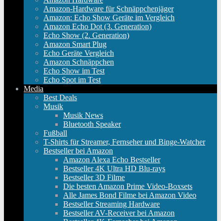
Amazon-Hardware für Schnäppchenjäger
Amazon: Echo Show Geräte im Vergleich
Amazon Echo Dot (3. Generation)
Echo Show (2. Generation)
Amazon Smart Plug
Echo Geräte Vergleich
Amazon Schnäppchen
Echo Show im Test
Echo Spot im Test
Media
Best Deals
Musik
Musik News
Bluetooth Speaker
Fußball
T-Shirts für Streamer, Fernseher und Binge-Watcher
Bestseller bei Amazon
Amazon Alexa Echo Bestseller
Bestseller 4K Ultra HD Blu-rays
Bestseller 3D Filme
Die besten Amazon Prime Video-Boxsets
Alle James Bond Filme bei Amazon Video
Bestseller Streaming Hardware
Bestseller AV-Receiver bei Amazon