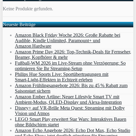
Keine Produkte gefunden.
Neueste Beiträge
Amazon Black Friday Woche 2026: Große Rabatte bei
Audible, Kindle Unlimited, Paramount+ und
Amazon Hardware
Amazon Prime Day 2026: Top-Technik-Deals für Fernseher,
Beamer, Kopfhörer & mehr
Fußball-WM 2026 im Live-Stream ohne Verzögerung: So
optimieren Sie Ihr Streaming-Setup
Philips Hue Sports Live: Sportübertragungen mit
Smart‑Light‑Effekten in Echtzeit erleben
Amazon Frühlingsangebote 2026: Bis zu 45 % Rabatt zum
Saisonstart sichern
Amazon Ember Artline: Neuer Lifestyle Smart TV mit
Ambient‑Modus, QLED‑Display und Alexa‑Integration
Disney+ auf VR-Brille Meta Quest: Streaming mit Dolby
Vision und Atmos
LEGO Smart Play erweitert Star Wars: Interaktives Bauen
ohne Bildschirm startet
Amazon Echo Angebote 2026: Echo Dot Max, Echo Studio
und Echo Show jetzt deutlich günstiger für Streaming