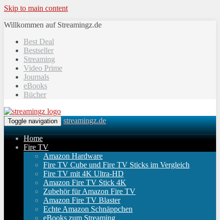
Skip to main content
Willkommen auf Streamingz.de
Best Deal
Bestseller
Streaming
Video Prime
Journals
eBooks
Bücher
streamingz.de
Toggle navigation
Home
Fire TV
Amazon Hardware
Fire TV Cube und Fire TV Sticks im Vergleich
Fire TV mit 4K Ultra-HD
Amazon Fire TV Stick 4K
Zubehör für Amazon Fire TV
Amazon Fire TV Blaster
Echte Amazon Schnäppchen
eBooks zum Streaming