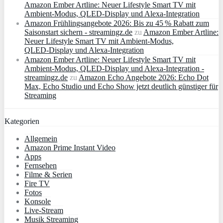
Amazon Ember Artline: Neuer Lifestyle Smart TV mit
Ambient‑Modus, QLED‑Display und Alexa‑Integration
Amazon Frühlingsangebote 2026: Bis zu 45 % Rabatt zum
Saisonstart sichern - streamingz.de
zu
Amazon Ember Artline:
Neuer Lifestyle Smart TV mit Ambient‑Modus,
QLED‑Display und Alexa‑Integration
Amazon Ember Artline: Neuer Lifestyle Smart TV mit
Ambient‑Modus, QLED‑Display und Alexa‑Integration -
streamingz.de
zu
Amazon Echo Angebote 2026: Echo Dot
Max, Echo Studio und Echo Show jetzt deutlich günstiger für
Streaming
Kategorien
Allgemein
Amazon Prime Instant Video
Apps
Fernsehen
Filme & Serien
Fire TV
Fotos
Konsole
Live-Stream
Musik Streaming