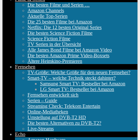
Die besten Filme und Serien …
Amazon Channels
Aktuelle Top-Serien
Die 25 besten Filme bei Amazon
Netflix: Die 12 besten Original Series
Die besten Science Fiction Filme
Science Fiction Filme
TV Serien in der Übersicht
Alle James Bond Filme bei Amazon Video
Die besten Amazon Prime Video-Boxsets
Ältere Heimkino-Premieren
Fernsehen
TV-Größe: Welche Größe für den neuen Fernseher?
Smart-TV – welche Technik steckt dahinter?
Samsung Smart TV: Bestseller bei Amazon
LG Smart TV: Bestseller bei Amazon
Fernsehen entwickelt sich
Serien – Guide
Streaming Check: Telekom Entertain
Online-Mediatheken
Umstellung auf DVB-T2 HD
Die besten Alternativen zu DVB-T2?
Live-Streams
Echo
Amazon Hardware