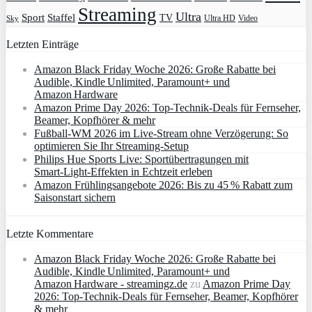
Streaming
Ultra
Sport
Staffel
TV
Ultra HD
Video
Sky
Letzten Einträge
Amazon Black Friday Woche 2026: Große Rabatte bei
Audible, Kindle Unlimited, Paramount+ und
Amazon Hardware
Amazon Prime Day 2026: Top-Technik-Deals für Fernseher,
Beamer, Kopfhörer & mehr
Fußball-WM 2026 im Live-Stream ohne Verzögerung: So
optimieren Sie Ihr Streaming-Setup
Philips Hue Sports Live: Sportübertragungen mit
Smart‑Light‑Effekten in Echtzeit erleben
Amazon Frühlingsangebote 2026: Bis zu 45 % Rabatt zum
Saisonstart sichern
Letzte Kommentare
Amazon Black Friday Woche 2026: Große Rabatte bei
Audible, Kindle Unlimited, Paramount+ und
Amazon Hardware - streamingz.de
zu
Amazon Prime Day
2026: Top-Technik-Deals für Fernseher, Beamer, Kopfhörer
& mehr