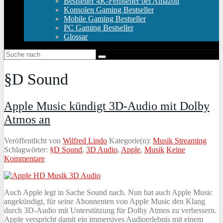
Bestseller 4K-Fernseher bei Amazon
Konsolen Gaming Bestseller
Mobile Gaming Bestseller
PC Gaming Bestseller
Glossar
§D Sound
Apple Music kündigt 3D-Audio mit Dolby
Atmos an
Veröffentlicht von
Wilfred Lindo
Kategorie(n):
Musik Streaming
Schlagwörter:
§D Sound
,
3D Audio
,
Apple
,
Musik
Keine
Kommentare
Auch Apple legt in Sache Sound nach. Nun hat auch Apple Music
angekündigt, für seine Abonnenten von Apple Music den Klang
durch 3D-Audio mit Unterstützung für Dolby Atmos zu verbessern.
Apple verspricht damit ein immersives Audioerlebnis mit einem