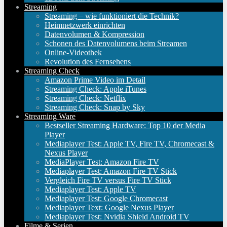
Streaming
Streaming – wie funktioniert die Technik?
Heimnetzwerk einrichten
Datenvolumen & Kompression
Schonen des Datenvolumens beim Streamen
Online-Videothek
Revolution des Fernsehens
Streaming Check
Amazon Prime Video im Detail
Streaming Check: Apple iTunes
Streaming Check: Netflix
Streaming Check: Snap by Sky
Streaming Ware
Bestseller Streaming Hardware: Top 10 der Media
Player
Mediaplayer Test: Apple TV, Fire TV, Chromecast &
Nexus Player
MediaPlayer Test: Amazon Fire TV
Mediaplayer Test: Amazon Fire TV Stick
Vergleich Fire TV versus Fire TV Stick
Mediaplayer Test: Apple TV
Mediaplayer Test: Google Chromecast
Mediaplayer Text: Google Nexus Player
Mediaplayer Test: Nvidia Shield Android TV
Filme & Serien