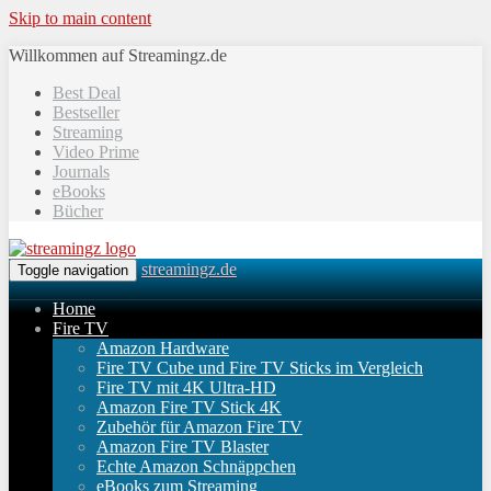
Skip to main content
Willkommen auf Streamingz.de
Best Deal
Bestseller
Streaming
Video Prime
Journals
eBooks
Bücher
streamingz.de
Toggle navigation
Home
Fire TV
Amazon Hardware
Fire TV Cube und Fire TV Sticks im Vergleich
Fire TV mit 4K Ultra-HD
Amazon Fire TV Stick 4K
Zubehör für Amazon Fire TV
Amazon Fire TV Blaster
Echte Amazon Schnäppchen
eBooks zum Streaming