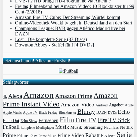
DVB-T2 HD bringt HD-Programme via Antenne
Freitag Filmeabend bei Amazon Video: 10 Blockbuster für 99
Cent (2/2018)
Amazon Fire TV Cube: Der Streaming-Würfel kommt
Online-Videothek Wuaki.tv geht in Deutschland an den Start
Champions League: BVB gegen Atlético Madrid live bei
DAZN
Lost - Die komplette Serie (37 Discs)
Downton Abbey - Staffel fünf [4 DVDs]
Jetzt anschauen! Alles nur Fußball!
Schlagwörter
Amazon
Amazon
Amazon Prime
Alexa
4k
Prime Instant Video
Amazon Video
Angebot
Apple
Android
Bluray
Echo
Apple Music
Apple TV
Blockbuster
DAZN
Black Friday
DVDs
Film
Fire TV
Fire TV Stick
Fernsehen
Echo Dot
Echo Show
Fußball
Musik
Musik Streaming
Netflix
Mediaplayer
Nachlass
komplette
Serie
Prime
Rabatt
Prime Video
Prime Day
Reviews
Prime Music