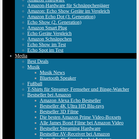
Amazon-Hardware für Schnäppchenjäger
Amazon: Echo Show Geräte im Vergleich
Amazon Echo Dot (3. Generation)
Echo Show (2. Generation)
Amazon Smart Plug
Echo Geräte Vergleich
Amazon Schnäppchen
Echo Show im Test
Echo Spot im Test
Media
Best Deals
Musik
Musik News
Bluetooth Speaker
Fußball
T-Shirts für Streamer, Fernseher und Binge-Watcher
Bestseller bei Amazon
Amazon Alexa Echo Bestseller
Bestseller 4K Ultra HD Blu-rays
Bestseller 3D Filme
Die besten Amazon Prime Video-Boxsets
Alle James Bond Filme bei Amazon Video
Bestseller Streaming Hardware
Bestseller AV-Receiver bei Amazon