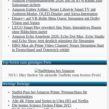
Amazon Frühlingsangebote 2026: Bis zu 45 % Rabatt zum
Saisonstart sichern
Amazon Ember Artline: Neuer Lifestyle Smart TV mit
Ambient‑Modus, QLED‑Display und Alexa‑Integration
Disney+ auf VR-Brille Meta Quest: Streaming mit Dolby
Vision und Atmos
LEGO Smart Play erweitert Star Wars: Interaktives Bauen
ohne Bildschirm startet
Amazon Echo Angebote 2026: Echo Dot Max, Echo Studio
und Echo Show jetzt deutlich günstiger für Streaming
HBO Max als Prime Video Channel: Neuer Streaming‑Start
in Deutschland und Österreich erklärt
Top-Serien zum günstigen Preis
NEU: Hier finden Sie aktuelle Staffeln zum besten Preis!
Wichtige Beiträge
Staffel-Pass bei Amazon Prime: Preisnachlass für
Serienjunkies
Alle 4K Filme und Serien in Ultra HD auf Netflix
Die besten Science Fiction Filme 2015