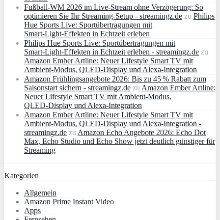
Fußball-WM 2026 im Live-Stream ohne Verzögerung: So
optimieren Sie Ihr Streaming-Setup - streamingz.de
zu
Philips
Hue Sports Live: Sportübertragungen mit
Smart‑Light‑Effekten in Echtzeit erleben
Philips Hue Sports Live: Sportübertragungen mit
Smart‑Light‑Effekten in Echtzeit erleben - streamingz.de
zu
Amazon Ember Artline: Neuer Lifestyle Smart TV mit
Ambient‑Modus, QLED‑Display und Alexa‑Integration
Amazon Frühlingsangebote 2026: Bis zu 45 % Rabatt zum
Saisonstart sichern - streamingz.de
zu
Amazon Ember Artline:
Neuer Lifestyle Smart TV mit Ambient‑Modus,
QLED‑Display und Alexa‑Integration
Amazon Ember Artline: Neuer Lifestyle Smart TV mit
Ambient‑Modus, QLED‑Display und Alexa‑Integration -
streamingz.de
zu
Amazon Echo Angebote 2026: Echo Dot
Max, Echo Studio und Echo Show jetzt deutlich günstiger für
Streaming
Kategorien
Allgemein
Amazon Prime Instant Video
Apps
Fernsehen