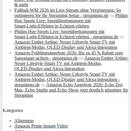
& mehr
Fußball-WM 2026 im Live-Stream ohne Verzögerung: So
optimieren Sie Ihr Streaming-Setup - streamingz.de
zu
Philips
Hue Sports Live: Sportübertragungen mit
Smart‑Light‑Effekten in Echtzeit erleben
Philips Hue Sports Live: Sportübertragungen mit
Smart‑Light‑Effekten in Echtzeit erleben - streamingz.de
zu
Amazon Ember Artline: Neuer Lifestyle Smart TV mit
Ambient‑Modus, QLED‑Display und Alexa‑Integration
Amazon Frühlingsangebote 2026: Bis zu 45 % Rabatt zum
Saisonstart sichern - streamingz.de
zu
Amazon Ember Artline:
Neuer Lifestyle Smart TV mit Ambient‑Modus,
QLED‑Display und Alexa‑Integration
Amazon Ember Artline: Neuer Lifestyle Smart TV mit
Ambient‑Modus, QLED‑Display und Alexa‑Integration -
streamingz.de
zu
Amazon Echo Angebote 2026: Echo Dot
Max, Echo Studio und Echo Show jetzt deutlich günstiger für
Streaming
Kategorien
Allgemein
Amazon Prime Instant Video