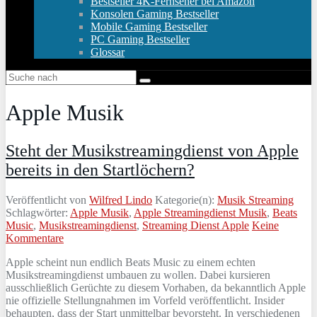
Bestseller 4K-Fernseher bei Amazon
Konsolen Gaming Bestseller
Mobile Gaming Bestseller
PC Gaming Bestseller
Glossar
Apple Musik
Steht der Musikstreamingdienst von Apple
bereits in den Startlöchern?
Veröffentlicht von
Wilfred Lindo
Kategorie(n):
Musik Streaming
Schlagwörter:
Apple Musik
,
Apple Streamingdienst Musik
,
Beats
Music
,
Musikstreamingdienst
,
Streaming Dienst Apple
Keine
Kommentare
Apple scheint nun endlich Beats Music zu einem echten
Musikstreamingdienst umbauen zu wollen. Dabei kursieren
ausschließlich Gerüchte zu diesem Vorhaben, da bekanntlich Apple
nie offizielle Stellungnahmen im Vorfeld veröffentlicht. Insider
behaupten, dass der Start unmittelbar bevorsteht. In verschiedenen