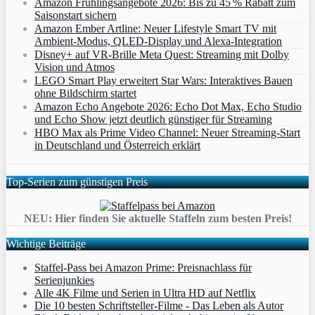
Amazon Frühlingsangebote 2026: Bis zu 45 % Rabatt zum
Saisonstart sichern
Amazon Ember Artline: Neuer Lifestyle Smart TV mit
Ambient‑Modus, QLED‑Display und Alexa‑Integration
Disney+ auf VR-Brille Meta Quest: Streaming mit Dolby
Vision und Atmos
LEGO Smart Play erweitert Star Wars: Interaktives Bauen
ohne Bildschirm startet
Amazon Echo Angebote 2026: Echo Dot Max, Echo Studio
und Echo Show jetzt deutlich günstiger für Streaming
HBO Max als Prime Video Channel: Neuer Streaming‑Start
in Deutschland und Österreich erklärt
Top-Serien zum günstigen Preis
NEU: Hier finden Sie aktuelle Staffeln zum besten Preis!
Wichtige Beiträge
Staffel-Pass bei Amazon Prime: Preisnachlass für
Serienjunkies
Alle 4K Filme und Serien in Ultra HD auf Netflix
Die 10 besten Schriftsteller-Filme - Das Leben als Autor