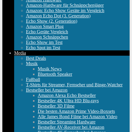
Amazon-Hardware für Schnäppchenjäger
Amazon: Echo Show Geräte im Vergleich
Amazon Echo Dot (3. Generation)
Echo Show (2. Generation)
Amazon Smart Plug
Echo Geräte Vergleich
Amazon Schnäppchen
Echo Show im Test
Echo Spot im Test
Media
Best Deals
Musik
Musik News
Bluetooth Speaker
Fußball
T-Shirts für Streamer, Fernseher und Binge-Watcher
Bestseller bei Amazon
Amazon Alexa Echo Bestseller
Bestseller 4K Ultra HD Blu-rays
Bestseller 3D Filme
Die besten Amazon Prime Video-Boxsets
Alle James Bond Filme bei Amazon Video
Bestseller Streaming Hardware
Bestseller AV-Receiver bei Amazon