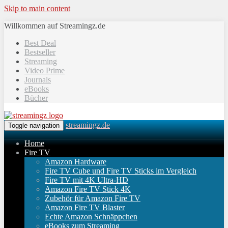
Skip to main content
Willkommen auf Streamingz.de
Best Deal
Bestseller
Streaming
Video Prime
Journals
eBooks
Bücher
streamingz.de
Toggle navigation
Home
Fire TV
Amazon Hardware
Fire TV Cube und Fire TV Sticks im Vergleich
Fire TV mit 4K Ultra-HD
Amazon Fire TV Stick 4K
Zubehör für Amazon Fire TV
Amazon Fire TV Blaster
Echte Amazon Schnäppchen
eBooks zum Streaming