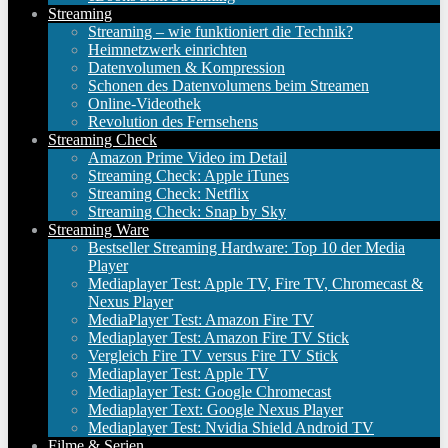
Streaming
Streaming – wie funktioniert die Technik?
Heimnetzwerk einrichten
Datenvolumen & Kompression
Schonen des Datenvolumens beim Streamen
Online-Videothek
Revolution des Fernsehens
Streaming Check
Amazon Prime Video im Detail
Streaming Check: Apple iTunes
Streaming Check: Netflix
Streaming Check: Snap by Sky
Streaming Ware
Bestseller Streaming Hardware: Top 10 der Media
Player
Mediaplayer Test: Apple TV, Fire TV, Chromecast &
Nexus Player
MediaPlayer Test: Amazon Fire TV
Mediaplayer Test: Amazon Fire TV Stick
Vergleich Fire TV versus Fire TV Stick
Mediaplayer Test: Apple TV
Mediaplayer Test: Google Chromecast
Mediaplayer Text: Google Nexus Player
Mediaplayer Test: Nvidia Shield Android TV
Filme & Serien