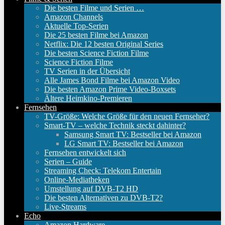
Die besten Filme und Serien …
Amazon Channels
Aktuelle Top-Serien
Die 25 besten Filme bei Amazon
Netflix: Die 12 besten Original Series
Die besten Science Fiction Filme
Science Fiction Filme
TV Serien in der Übersicht
Alle James Bond Filme bei Amazon Video
Die besten Amazon Prime Video-Boxsets
Ältere Heimkino-Premieren
Fernsehen
TV-Größe: Welche Größe für den neuen Fernseher?
Smart-TV – welche Technik steckt dahinter?
Samsung Smart TV: Bestseller bei Amazon
LG Smart TV: Bestseller bei Amazon
Fernsehen entwickelt sich
Serien – Guide
Streaming Check: Telekom Entertain
Online-Mediatheken
Umstellung auf DVB-T2 HD
Die besten Alternativen zu DVB-T2?
Live-Streams
Echo
Amazon Hardware