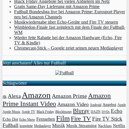
Black Friday Angebote bei vielen Anbietern im Netz
Gratis Same-Day Lieferung mit Amazon Prime
Fußball Bundesliga live bei Amazon Prime: Eurosport Player
neu bei Amazon Channels
Musikwiedergabe über Echo-Geräte und Fire TV steuern
Wimbledon-Finale fast zeitgleich mit dem Finale der Fußball-
WM
Wieder fette Rabatte bei der Amazon Hardware (Echo, Fire
TV & Kindle)
Chromecast-Stick – Google zeigt seinen neuen Mediaplayer
Jetzt anschauen! Alles nur Fußball!
Schlagwörter
Amazon
Amazon
Amazon Prime
Alexa
4k
Prime Instant Video
Amazon Video
Angebot
Apple
Android
Bluray
Echo
Apple Music
Apple TV
Blockbuster
DAZN
Black Friday
DVDs
Film
Fire TV
Fire TV Stick
Fernsehen
Echo Dot
Echo Show
Fußball
Musik
Musik Streaming
Netflix
Mediaplayer
Nachlass
komplette