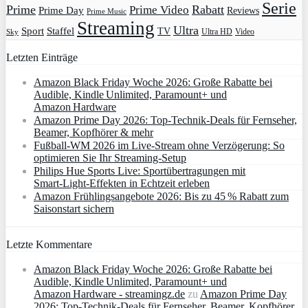
Serie
Prime
Rabatt
Prime Video
Prime Day
Reviews
Prime Music
Streaming
Ultra
Sport
Staffel
TV
Ultra HD
Video
Sky
Letzten Einträge
Amazon Black Friday Woche 2026: Große Rabatte bei
Audible, Kindle Unlimited, Paramount+ und
Amazon Hardware
Amazon Prime Day 2026: Top-Technik-Deals für Fernseher,
Beamer, Kopfhörer & mehr
Fußball-WM 2026 im Live-Stream ohne Verzögerung: So
optimieren Sie Ihr Streaming-Setup
Philips Hue Sports Live: Sportübertragungen mit
Smart‑Light‑Effekten in Echtzeit erleben
Amazon Frühlingsangebote 2026: Bis zu 45 % Rabatt zum
Saisonstart sichern
Letzte Kommentare
Amazon Black Friday Woche 2026: Große Rabatte bei
Audible, Kindle Unlimited, Paramount+ und
Amazon Hardware - streamingz.de
zu
Amazon Prime Day
2026: Top-Technik-Deals für Fernseher, Beamer, Kopfhörer