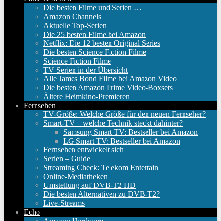
Die besten Filme und Serien …
Amazon Channels
Aktuelle Top-Serien
Die 25 besten Filme bei Amazon
Netflix: Die 12 besten Original Series
Die besten Science Fiction Filme
Science Fiction Filme
TV Serien in der Übersicht
Alle James Bond Filme bei Amazon Video
Die besten Amazon Prime Video-Boxsets
Ältere Heimkino-Premieren
Fernsehen
TV-Größe: Welche Größe für den neuen Fernseher?
Smart-TV – welche Technik steckt dahinter?
Samsung Smart TV: Bestseller bei Amazon
LG Smart TV: Bestseller bei Amazon
Fernsehen entwickelt sich
Serien – Guide
Streaming Check: Telekom Entertain
Online-Mediatheken
Umstellung auf DVB-T2 HD
Die besten Alternativen zu DVB-T2?
Live-Streams
Echo
Amazon Hardware