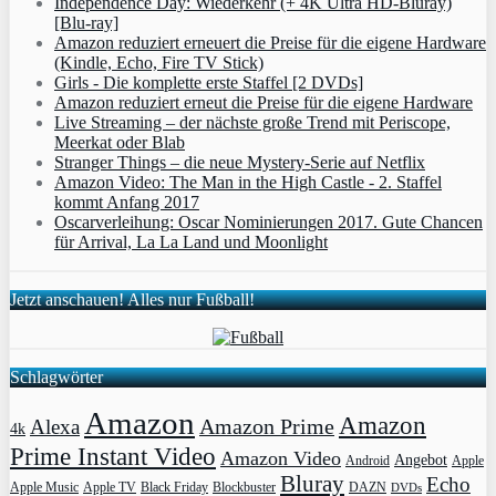
Independence Day: Wiederkehr (+ 4K Ultra HD-Bluray)
[Blu-ray]
Amazon reduziert erneuert die Preise für die eigene Hardware
(Kindle, Echo, Fire TV Stick)
Girls - Die komplette erste Staffel [2 DVDs]
Amazon reduziert erneut die Preise für die eigene Hardware
Live Streaming – der nächste große Trend mit Periscope,
Meerkat oder Blab
Stranger Things – die neue Mystery-Serie auf Netflix
Amazon Video: The Man in the High Castle - 2. Staffel
kommt Anfang 2017
Oscarverleihung: Oscar Nominierungen 2017. Gute Chancen
für Arrival, La La Land und Moonlight
Jetzt anschauen! Alles nur Fußball!
Schlagwörter
Amazon
Amazon
Amazon Prime
Alexa
4k
Prime Instant Video
Amazon Video
Angebot
Apple
Android
Bluray
Echo
Apple Music
Apple TV
Blockbuster
DAZN
Black Friday
DVDs