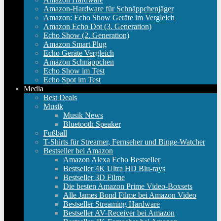
Amazon-Hardware für Schnäppchenjäger
Amazon: Echo Show Geräte im Vergleich
Amazon Echo Dot (3. Generation)
Echo Show (2. Generation)
Amazon Smart Plug
Echo Geräte Vergleich
Amazon Schnäppchen
Echo Show im Test
Echo Spot im Test
Media
Best Deals
Musik
Musik News
Bluetooth Speaker
Fußball
T-Shirts für Streamer, Fernseher und Binge-Watcher
Bestseller bei Amazon
Amazon Alexa Echo Bestseller
Bestseller 4K Ultra HD Blu-rays
Bestseller 3D Filme
Die besten Amazon Prime Video-Boxsets
Alle James Bond Filme bei Amazon Video
Bestseller Streaming Hardware
Bestseller AV-Receiver bei Amazon