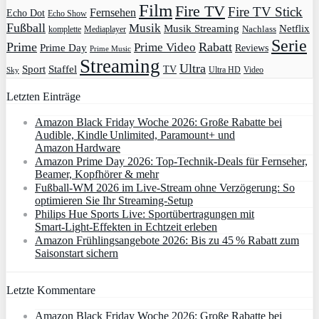
Film
Fire TV
Fire TV Stick
Fernsehen
Echo Dot
Echo Show
Fußball
Musik
Musik Streaming
Netflix
Mediaplayer
Nachlass
komplette
Serie
Prime
Rabatt
Prime Video
Prime Day
Reviews
Prime Music
Streaming
Ultra
Sport
Staffel
TV
Ultra HD
Video
Sky
Letzten Einträge
Amazon Black Friday Woche 2026: Große Rabatte bei
Audible, Kindle Unlimited, Paramount+ und
Amazon Hardware
Amazon Prime Day 2026: Top-Technik-Deals für Fernseher,
Beamer, Kopfhörer & mehr
Fußball-WM 2026 im Live-Stream ohne Verzögerung: So
optimieren Sie Ihr Streaming-Setup
Philips Hue Sports Live: Sportübertragungen mit
Smart‑Light‑Effekten in Echtzeit erleben
Amazon Frühlingsangebote 2026: Bis zu 45 % Rabatt zum
Saisonstart sichern
Letzte Kommentare
Amazon Black Friday Woche 2026: Große Rabatte bei