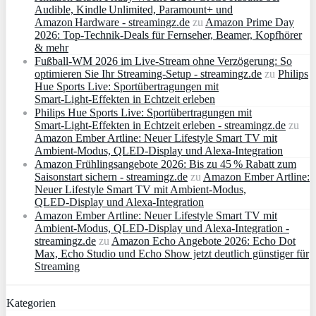
Audible, Kindle Unlimited, Paramount+ und
Amazon Hardware - streamingz.de
zu
Amazon Prime Day
2026: Top-Technik-Deals für Fernseher, Beamer, Kopfhörer
& mehr
Fußball-WM 2026 im Live-Stream ohne Verzögerung: So
optimieren Sie Ihr Streaming-Setup - streamingz.de
zu
Philips
Hue Sports Live: Sportübertragungen mit
Smart‑Light‑Effekten in Echtzeit erleben
Philips Hue Sports Live: Sportübertragungen mit
Smart‑Light‑Effekten in Echtzeit erleben - streamingz.de
zu
Amazon Ember Artline: Neuer Lifestyle Smart TV mit
Ambient‑Modus, QLED‑Display und Alexa‑Integration
Amazon Frühlingsangebote 2026: Bis zu 45 % Rabatt zum
Saisonstart sichern - streamingz.de
zu
Amazon Ember Artline:
Neuer Lifestyle Smart TV mit Ambient‑Modus,
QLED‑Display und Alexa‑Integration
Amazon Ember Artline: Neuer Lifestyle Smart TV mit
Ambient‑Modus, QLED‑Display und Alexa‑Integration -
streamingz.de
zu
Amazon Echo Angebote 2026: Echo Dot
Max, Echo Studio und Echo Show jetzt deutlich günstiger für
Streaming
Kategorien