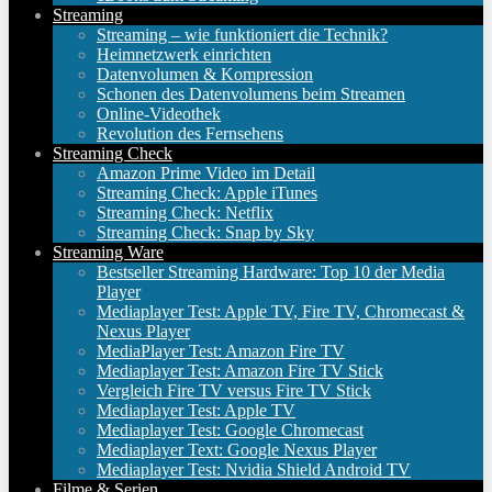
Streaming
Streaming – wie funktioniert die Technik?
Heimnetzwerk einrichten
Datenvolumen & Kompression
Schonen des Datenvolumens beim Streamen
Online-Videothek
Revolution des Fernsehens
Streaming Check
Amazon Prime Video im Detail
Streaming Check: Apple iTunes
Streaming Check: Netflix
Streaming Check: Snap by Sky
Streaming Ware
Bestseller Streaming Hardware: Top 10 der Media
Player
Mediaplayer Test: Apple TV, Fire TV, Chromecast &
Nexus Player
MediaPlayer Test: Amazon Fire TV
Mediaplayer Test: Amazon Fire TV Stick
Vergleich Fire TV versus Fire TV Stick
Mediaplayer Test: Apple TV
Mediaplayer Test: Google Chromecast
Mediaplayer Text: Google Nexus Player
Mediaplayer Test: Nvidia Shield Android TV
Filme & Serien