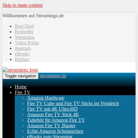
Skip to main content
Willkommen auf Streamingz.de
Best Deal
Bestseller
Streaming
Video Prime
Journals
eBooks
Bücher
streamingz.de
Toggle navigation
Home
Fire TV
Amazon Hardware
Fire TV Cube und Fire TV Sticks im Vergleich
Fire TV mit 4K Ultra-HD
Amazon Fire TV Stick 4K
Zubehör für Amazon Fire TV
Amazon Fire TV Blaster
Echte Amazon Schnäppchen
eBooks zum Streaming