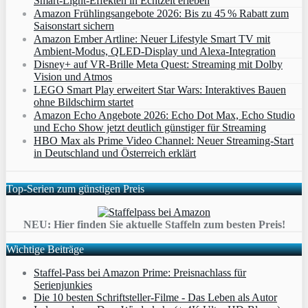
Smart‑Light‑Effekten in Echtzeit erleben
Amazon Frühlingsangebote 2026: Bis zu 45 % Rabatt zum
Saisonstart sichern
Amazon Ember Artline: Neuer Lifestyle Smart TV mit
Ambient‑Modus, QLED‑Display und Alexa‑Integration
Disney+ auf VR-Brille Meta Quest: Streaming mit Dolby
Vision und Atmos
LEGO Smart Play erweitert Star Wars: Interaktives Bauen
ohne Bildschirm startet
Amazon Echo Angebote 2026: Echo Dot Max, Echo Studio
und Echo Show jetzt deutlich günstiger für Streaming
HBO Max als Prime Video Channel: Neuer Streaming‑Start
in Deutschland und Österreich erklärt
Top-Serien zum günstigen Preis
NEU: Hier finden Sie aktuelle Staffeln zum besten Preis!
Wichtige Beiträge
Staffel-Pass bei Amazon Prime: Preisnachlass für
Serienjunkies
Die 10 besten Schriftsteller-Filme - Das Leben als Autor