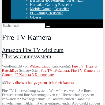
Bestseller 4K-Fernseher bei Amazon
Konsolen Gaming Bestseller
Mobile Gaming Bestseller
PC Gaming Bestseller
Glossar
Fire TV Kamera
Amazon Fire TV wird zum
Überwachungssystem
Veröffentlicht von
Wilfred Lindo
Kategorie(n):
Fire TV
,
Tipps &
Ratschläge
Schlagwörter:
Fire TV IP Camera
,
Fire TV Kamera
,
IP
Camera
,
IP Kamera
3 Kommentare
Fire TV Überwachungssystem: Wie wäre es, wenn Sie Ihren
Fernseher und Ihre Streamingbox in ein Überwachungssystem
verwandeln? Wer sogenannte IP Kameras einsetzt, kann die
eingefangenen Bilder mit einer entsprechenden App direkt auf den