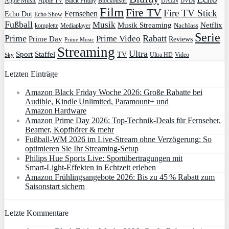
Apple Music
Apple TV
Blockbuster
DAZN
Black Friday
DVDs
Film
Fire TV
Fire TV Stick
Fernsehen
Echo Dot
Echo Show
Fußball
Musik
Musik Streaming
Netflix
Mediaplayer
Nachlass
komplette
Serie
Prime
Rabatt
Prime Video
Prime Day
Reviews
Prime Music
Streaming
Ultra
Sport
Staffel
TV
Ultra HD
Video
Sky
Letzten Einträge
Amazon Black Friday Woche 2026: Große Rabatte bei
Audible, Kindle Unlimited, Paramount+ und
Amazon Hardware
Amazon Prime Day 2026: Top-Technik-Deals für Fernseher,
Beamer, Kopfhörer & mehr
Fußball-WM 2026 im Live-Stream ohne Verzögerung: So
optimieren Sie Ihr Streaming-Setup
Philips Hue Sports Live: Sportübertragungen mit
Smart‑Light‑Effekten in Echtzeit erleben
Amazon Frühlingsangebote 2026: Bis zu 45 % Rabatt zum
Saisonstart sichern
Letzte Kommentare