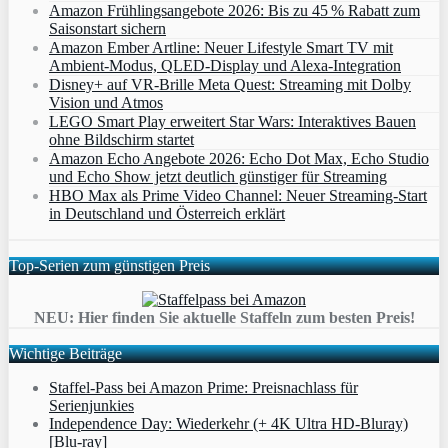
Amazon Frühlingsangebote 2026: Bis zu 45 % Rabatt zum
Saisonstart sichern
Amazon Ember Artline: Neuer Lifestyle Smart TV mit
Ambient‑Modus, QLED‑Display und Alexa‑Integration
Disney+ auf VR-Brille Meta Quest: Streaming mit Dolby
Vision und Atmos
LEGO Smart Play erweitert Star Wars: Interaktives Bauen
ohne Bildschirm startet
Amazon Echo Angebote 2026: Echo Dot Max, Echo Studio
und Echo Show jetzt deutlich günstiger für Streaming
HBO Max als Prime Video Channel: Neuer Streaming‑Start
in Deutschland und Österreich erklärt
Top-Serien zum günstigen Preis
NEU: Hier finden Sie aktuelle Staffeln zum besten Preis!
Wichtige Beiträge
Staffel-Pass bei Amazon Prime: Preisnachlass für
Serienjunkies
Independence Day: Wiederkehr (+ 4K Ultra HD-Bluray)
[Blu-ray]