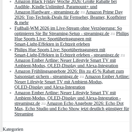
Amazon Black Friday Woche 2026: Große Rabatte bei
Audible, Kindle Unlimited, Paramount+ und
Amazon Hardware - streamingz.de
zu
Amazon Prime Day
2026: Top-Technik-Deals für Fernseher, Beamer, Kopfhörer
& mehr
Fußball-WM 2026 im Live-Stream ohne Verzögerung: So
optimieren Sie Ihr Streaming-Setup - streamingz.de
zu
Philips
Hue Sports Live: Sportübertragungen mit
Smart‑Light‑Effekten in Echtzeit erleben
Philips Hue Sports Live: Sportübertragungen mit
Smart‑Light‑Effekten in Echtzeit erleben - streamingz.de
zu
Amazon Ember Artline: Neuer Lifestyle Smart TV mit
Ambient‑Modus, QLED‑Display und Alexa‑Integration
Amazon Frühlingsangebote 2026: Bis zu 45 % Rabatt zum
Saisonstart sichern - streamingz.de
zu
Amazon Ember Artline:
Neuer Lifestyle Smart TV mit Ambient‑Modus,
QLED‑Display und Alexa‑Integration
Amazon Ember Artline: Neuer Lifestyle Smart TV mit
Ambient‑Modus, QLED‑Display und Alexa‑Integration -
streamingz.de
zu
Amazon Echo Angebote 2026: Echo Dot
Max, Echo Studio und Echo Show jetzt deutlich günstiger für
Streaming
Kategorien