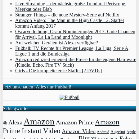
Live Streaming – der nächste große Trend mit Periscope,
Meerkat oder Blab
Stranger Things – die neue Mystery-Serie auf Netflix
Amazon Video: The Man in the High Castle - 2. Staffel
kommt Anfang 2017
Oscarverleihung: Oscar Nominierungen 2017. Gute Chancen
für Arrival, La La Land und Moonlight
Auf welchen Geräten ist Alexa verfügbar?
Fußball: TV-Rechte für Premier League, La Liga, Serie A,
Ligue 1 und die Bundesliga
Amazon reduziert erneuert die Preise für die eigene Hardware
(Kindle, Echo, Fire TV Stick)
Girls - Die komplette erste Staffel [2 DVDs]
Jetzt anschauen! Alles nur Fußball!
Schlagwörter
Amazon
Amazon
Amazon Prime
Alexa
4k
Prime Instant Video
Amazon Video
Angebot
Apple
Android
Bluray
Echo