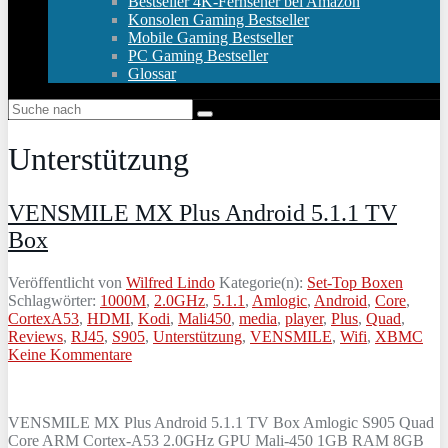
Bestseller 4K-Fernseher bei Amazon
Konsolen Gaming Bestseller
Mobile Gaming Bestseller
PC Gaming Bestseller
Glossar
Unterstützung
VENSMILE MX Plus Android 5.1.1 TV
Box
Veröffentlicht von
Wilfred Lindo
Kategorie(n):
Set-Top Boxen
Schlagwörter:
1000M
,
2.0GHz
,
5.1.1
,
Amlogic
,
Android
,
Core
,
CortexA53
,
HDMI
,
Kodi
,
Mali450
,
media
,
player
,
Plus
,
Quad
,
Reviews
,
RJ45
,
S905
,
Unterstützung
,
VENSMILE
,
Wifi
,
XBMC
Keine Kommentare
VENSMILE MX Plus Android 5.1.1 TV Box Amlogic S905 Quad
Core ARM Cortex-A53 2.0GHz GPU Mali-450 1GB RAM 8GB