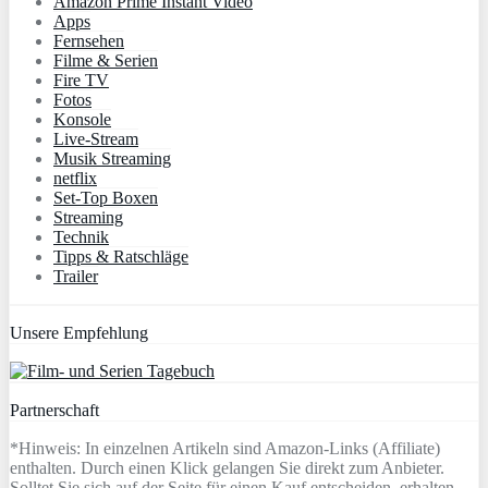
Amazon Prime Instant Video
Apps
Fernsehen
Filme & Serien
Fire TV
Fotos
Konsole
Live-Stream
Musik Streaming
netflix
Set-Top Boxen
Streaming
Technik
Tipps & Ratschläge
Trailer
Unsere Empfehlung
Partnerschaft
*Hinweis: In einzelnen Artikeln sind Amazon-Links (Affiliate)
enthalten. Durch einen Klick gelangen Sie direkt zum Anbieter.
Solltet Sie sich auf der Seite für einen Kauf entscheiden, erhalten