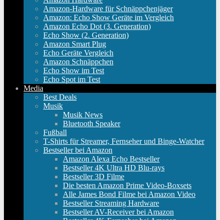
Amazon-Hardware für Schnäppchenjäger
Amazon: Echo Show Geräte im Vergleich
Amazon Echo Dot (3. Generation)
Echo Show (2. Generation)
Amazon Smart Plug
Echo Geräte Vergleich
Amazon Schnäppchen
Echo Show im Test
Echo Spot im Test
Media
Best Deals
Musik
Musik News
Bluetooth Speaker
Fußball
T-Shirts für Streamer, Fernseher und Binge-Watcher
Bestseller bei Amazon
Amazon Alexa Echo Bestseller
Bestseller 4K Ultra HD Blu-rays
Bestseller 3D Filme
Die besten Amazon Prime Video-Boxsets
Alle James Bond Filme bei Amazon Video
Bestseller Streaming Hardware
Bestseller AV-Receiver bei Amazon