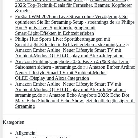
2026: Top-Technik-Deals für Fernseher, Beamer, Kopfhörer
& mehr
Fußball-WM 2026 im Live-Stream ohne Verzögerung: So
optimieren Sie Ihr Streaming-Setup - streamingz.de
zu
Philips
Hue Sports Live: Sportübertragungen mit
Smart‑Light‑Effekten in Echtzeit erleben
Philips Hue Sports Live: Sportübertragungen mit
Smart‑Light‑Effekten in Echtzeit erleben - streamingz.de
zu
Amazon Ember Artline: Neuer Lifestyle Smart TV mit
Ambient‑Modus, QLED‑Display und Alexa‑Integration
Amazon Frühlingsangebote 2026: Bis zu 45 % Rabatt zum
Saisonstart sichern - streamingz.de
zu
Amazon Ember Artline:
Neuer Lifestyle Smart TV mit Ambient‑Modus,
QLED‑Display und Alexa‑Integration
Amazon Ember Artline: Neuer Lifestyle Smart TV mit
Ambient‑Modus, QLED‑Display und Alexa‑Integration -
streamingz.de
zu
Amazon Echo Angebote 2026: Echo Dot
Max, Echo Studio und Echo Show jetzt deutlich günstiger für
Streaming
Kategorien
Allgemein