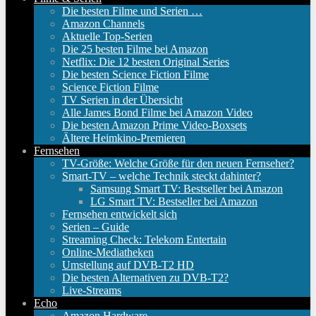
Die besten Filme und Serien …
Amazon Channels
Aktuelle Top-Serien
Die 25 besten Filme bei Amazon
Netflix: Die 12 besten Original Series
Die besten Science Fiction Filme
Science Fiction Filme
TV Serien in der Übersicht
Alle James Bond Filme bei Amazon Video
Die besten Amazon Prime Video-Boxsets
Ältere Heimkino-Premieren
Fernsehen
TV-Größe: Welche Größe für den neuen Fernseher?
Smart-TV – welche Technik steckt dahinter?
Samsung Smart TV: Bestseller bei Amazon
LG Smart TV: Bestseller bei Amazon
Fernsehen entwickelt sich
Serien – Guide
Streaming Check: Telekom Entertain
Online-Mediatheken
Umstellung auf DVB-T2 HD
Die besten Alternativen zu DVB-T2?
Live-Streams
Echo
Amazon Hardware