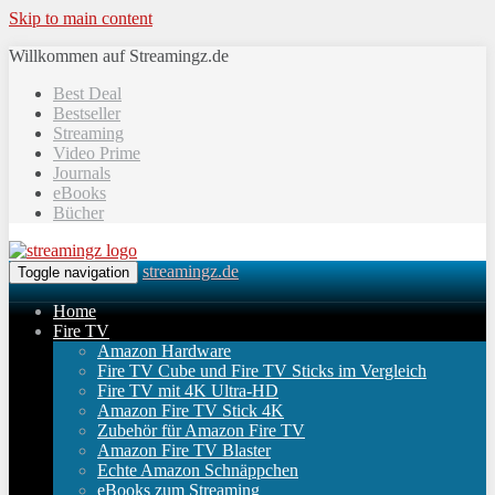
Skip to main content
Willkommen auf Streamingz.de
Best Deal
Bestseller
Streaming
Video Prime
Journals
eBooks
Bücher
streamingz.de
Toggle navigation
Home
Fire TV
Amazon Hardware
Fire TV Cube und Fire TV Sticks im Vergleich
Fire TV mit 4K Ultra-HD
Amazon Fire TV Stick 4K
Zubehör für Amazon Fire TV
Amazon Fire TV Blaster
Echte Amazon Schnäppchen
eBooks zum Streaming