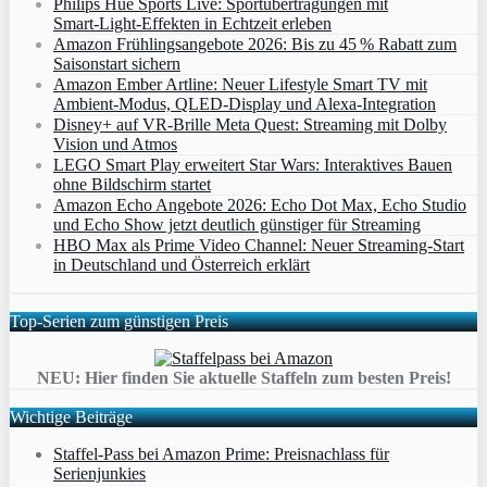
Philips Hue Sports Live: Sportübertragungen mit
Smart‑Light‑Effekten in Echtzeit erleben
Amazon Frühlingsangebote 2026: Bis zu 45 % Rabatt zum
Saisonstart sichern
Amazon Ember Artline: Neuer Lifestyle Smart TV mit
Ambient‑Modus, QLED‑Display und Alexa‑Integration
Disney+ auf VR-Brille Meta Quest: Streaming mit Dolby
Vision und Atmos
LEGO Smart Play erweitert Star Wars: Interaktives Bauen
ohne Bildschirm startet
Amazon Echo Angebote 2026: Echo Dot Max, Echo Studio
und Echo Show jetzt deutlich günstiger für Streaming
HBO Max als Prime Video Channel: Neuer Streaming‑Start
in Deutschland und Österreich erklärt
Top-Serien zum günstigen Preis
NEU: Hier finden Sie aktuelle Staffeln zum besten Preis!
Wichtige Beiträge
Staffel-Pass bei Amazon Prime: Preisnachlass für
Serienjunkies