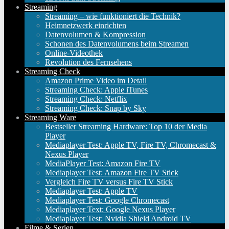
Streaming
Streaming – wie funktioniert die Technik?
Heimnetzwerk einrichten
Datenvolumen & Kompression
Schonen des Datenvolumens beim Streamen
Online-Videothek
Revolution des Fernsehens
Streaming Check
Amazon Prime Video im Detail
Streaming Check: Apple iTunes
Streaming Check: Netflix
Streaming Check: Snap by Sky
Streaming Ware
Bestseller Streaming Hardware: Top 10 der Media
Player
Mediaplayer Test: Apple TV, Fire TV, Chromecast &
Nexus Player
MediaPlayer Test: Amazon Fire TV
Mediaplayer Test: Amazon Fire TV Stick
Vergleich Fire TV versus Fire TV Stick
Mediaplayer Test: Apple TV
Mediaplayer Test: Google Chromecast
Mediaplayer Text: Google Nexus Player
Mediaplayer Test: Nvidia Shield Android TV
Filme & Serien