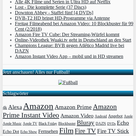
Alle 4K Filme und Serien in Ultra HD auf Netflix
Lost - Die komplette Serie (37 Discs)
Downton Abbey - Staffel fünf [4 DVDs]
DVB-T2 HD bringt HD-Programme via Antenne
Freitag Filmeabend bei Amazon Video: 10 Blockbuster für 99
Cent (2/2018)
Amazon Fire TV Cube: Der Streaming-Würfel kommt
Online-Videothek Wuaki.tv geht in Deutschland an den Start
Champions League: BVB gegen Atlético Madrid live bei
DAZN
Amazon Instant Video App – mobil und in HD streamen
Jetzt anschauen! Alles nur Fußball!
Schlagwörter
Amazon
Amazon
Amazon Prime
Alexa
4k
Prime Instant Video
Amazon Video
Angebot
Apple
Android
Bluray
Echo
Apple Music
Apple TV
Blockbuster
DAZN
Black Friday
DVDs
Film
Fire TV
Fire TV Stick
Fernsehen
Echo Dot
Echo Show