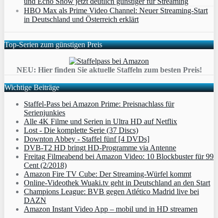
und Echo Show jetzt deutlich günstiger für Streaming
HBO Max als Prime Video Channel: Neuer Streaming‑Start
in Deutschland und Österreich erklärt
Top-Serien zum günstigen Preis
NEU: Hier finden Sie aktuelle Staffeln zum besten Preis!
Wichtige Beiträge
Staffel-Pass bei Amazon Prime: Preisnachlass für
Serienjunkies
Alle 4K Filme und Serien in Ultra HD auf Netflix
Lost - Die komplette Serie (37 Discs)
Downton Abbey - Staffel fünf [4 DVDs]
DVB-T2 HD bringt HD-Programme via Antenne
Freitag Filmeabend bei Amazon Video: 10 Blockbuster für 99
Cent (2/2018)
Amazon Fire TV Cube: Der Streaming-Würfel kommt
Online-Videothek Wuaki.tv geht in Deutschland an den Start
Champions League: BVB gegen Atlético Madrid live bei
DAZN
Amazon Instant Video App – mobil und in HD streamen