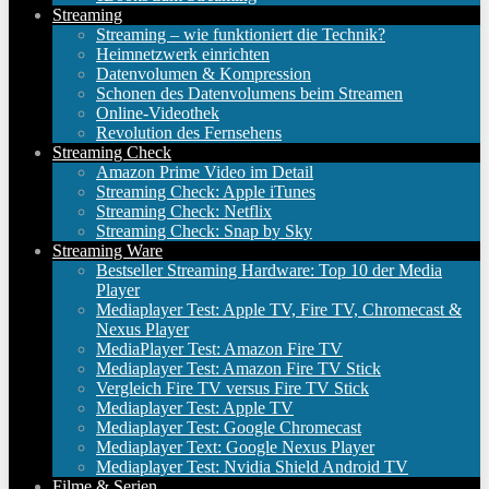
Streaming
Streaming – wie funktioniert die Technik?
Heimnetzwerk einrichten
Datenvolumen & Kompression
Schonen des Datenvolumens beim Streamen
Online-Videothek
Revolution des Fernsehens
Streaming Check
Amazon Prime Video im Detail
Streaming Check: Apple iTunes
Streaming Check: Netflix
Streaming Check: Snap by Sky
Streaming Ware
Bestseller Streaming Hardware: Top 10 der Media
Player
Mediaplayer Test: Apple TV, Fire TV, Chromecast &
Nexus Player
MediaPlayer Test: Amazon Fire TV
Mediaplayer Test: Amazon Fire TV Stick
Vergleich Fire TV versus Fire TV Stick
Mediaplayer Test: Apple TV
Mediaplayer Test: Google Chromecast
Mediaplayer Text: Google Nexus Player
Mediaplayer Test: Nvidia Shield Android TV
Filme & Serien