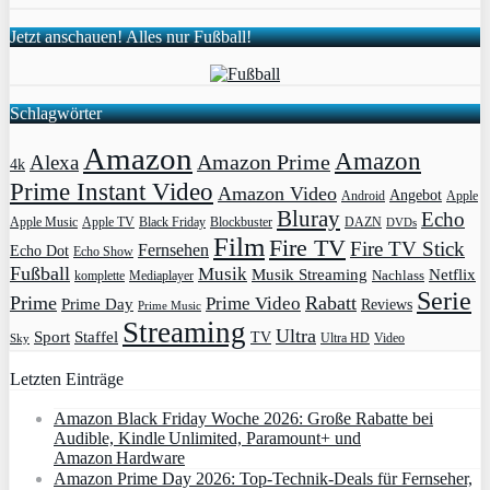
Jetzt anschauen! Alles nur Fußball!
Schlagwörter
Amazon
Amazon
Amazon Prime
Alexa
4k
Prime Instant Video
Amazon Video
Angebot
Apple
Android
Bluray
Echo
Apple Music
Apple TV
Blockbuster
DAZN
Black Friday
DVDs
Film
Fire TV
Fire TV Stick
Fernsehen
Echo Dot
Echo Show
Fußball
Musik
Musik Streaming
Netflix
Mediaplayer
Nachlass
komplette
Serie
Prime
Rabatt
Prime Video
Prime Day
Reviews
Prime Music
Streaming
Ultra
Sport
Staffel
TV
Ultra HD
Video
Sky
Letzten Einträge
Amazon Black Friday Woche 2026: Große Rabatte bei
Audible, Kindle Unlimited, Paramount+ und
Amazon Hardware
Amazon Prime Day 2026: Top-Technik-Deals für Fernseher,