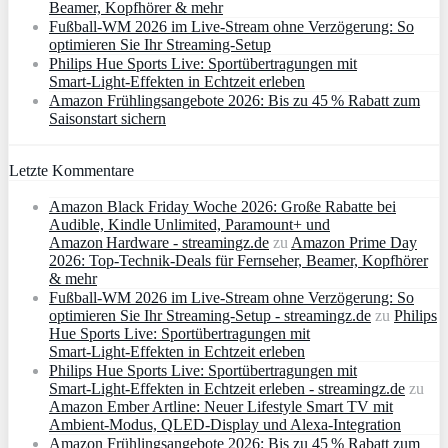
Beamer, Kopfhörer & mehr
Fußball-WM 2026 im Live-Stream ohne Verzögerung: So
optimieren Sie Ihr Streaming-Setup
Philips Hue Sports Live: Sportübertragungen mit
Smart‑Light‑Effekten in Echtzeit erleben
Amazon Frühlingsangebote 2026: Bis zu 45 % Rabatt zum
Saisonstart sichern
Letzte Kommentare
Amazon Black Friday Woche 2026: Große Rabatte bei
Audible, Kindle Unlimited, Paramount+ und
Amazon Hardware - streamingz.de
zu
Amazon Prime Day
2026: Top-Technik-Deals für Fernseher, Beamer, Kopfhörer
& mehr
Fußball-WM 2026 im Live-Stream ohne Verzögerung: So
optimieren Sie Ihr Streaming-Setup - streamingz.de
zu
Philips
Hue Sports Live: Sportübertragungen mit
Smart‑Light‑Effekten in Echtzeit erleben
Philips Hue Sports Live: Sportübertragungen mit
Smart‑Light‑Effekten in Echtzeit erleben - streamingz.de
zu
Amazon Ember Artline: Neuer Lifestyle Smart TV mit
Ambient‑Modus, QLED‑Display und Alexa‑Integration
Amazon Frühlingsangebote 2026: Bis zu 45 % Rabatt zum