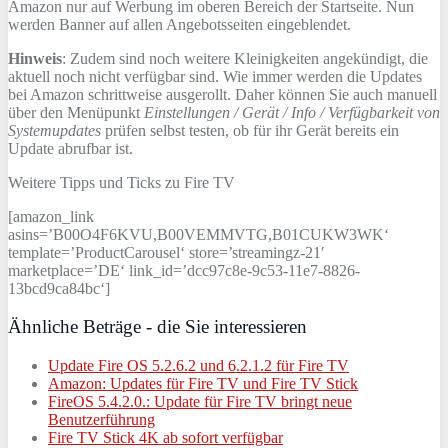
Amazon nur auf Werbung im oberen Bereich der Startseite. Nun
werden Banner auf allen Angebotsseiten eingeblendet.
Hinweis
: Zudem sind noch weitere Kleinigkeiten angekündigt, die
aktuell noch nicht verfügbar sind. Wie immer werden die Updates
bei Amazon schrittweise ausgerollt. Daher können Sie auch manuell
über den Menüpunkt
Einstellungen / Gerät / Info / Verfügbarkeit von
Systemupdates
prüfen selbst testen, ob für ihr Gerät bereits ein
Update abrufbar ist.
Weitere Tipps und Ticks zu Fire TV
[amazon_link
asins=’B00O4F6KVU,B00VEMMVTG,B01CUKW3WK‘
template=’ProductCarousel‘ store=’streamingz-21′
marketplace=’DE‘ link_id=’dcc97c8e-9c53-11e7-8826-
13bcd9ca84bc‘]
Ähnliche Beträge - die Sie interessieren
Update Fire OS 5.2.6.2 und 6.2.1.2 für Fire TV
Amazon: Updates für Fire TV und Fire TV Stick
FireOS 5.4.2.0.: Update für Fire TV bringt neue
Benutzerführung
Fire TV Stick 4K ab sofort verfügbar