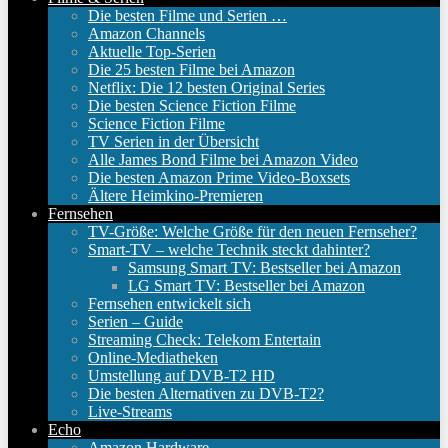
Die besten Filme und Serien …
Amazon Channels
Aktuelle Top-Serien
Die 25 besten Filme bei Amazon
Netflix: Die 12 besten Original Series
Die besten Science Fiction Filme
Science Fiction Filme
TV Serien in der Übersicht
Alle James Bond Filme bei Amazon Video
Die besten Amazon Prime Video-Boxsets
Ältere Heimkino-Premieren
Fernsehen
TV-Größe: Welche Größe für den neuen Fernseher?
Smart-TV – welche Technik steckt dahinter?
Samsung Smart TV: Bestseller bei Amazon
LG Smart TV: Bestseller bei Amazon
Fernsehen entwickelt sich
Serien – Guide
Streaming Check: Telekom Entertain
Online-Mediatheken
Umstellung auf DVB-T2 HD
Die besten Alternativen zu DVB-T2?
Live-Streams
Echo
Amazon Hardware