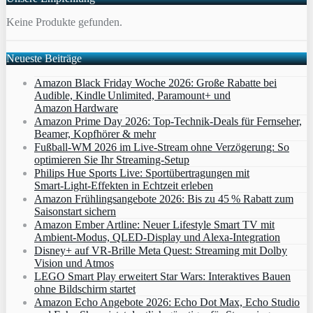
Keine Produkte gefunden.
Neueste Beiträge
Amazon Black Friday Woche 2026: Große Rabatte bei
Audible, Kindle Unlimited, Paramount+ und
Amazon Hardware
Amazon Prime Day 2026: Top-Technik-Deals für Fernseher,
Beamer, Kopfhörer & mehr
Fußball-WM 2026 im Live-Stream ohne Verzögerung: So
optimieren Sie Ihr Streaming-Setup
Philips Hue Sports Live: Sportübertragungen mit
Smart‑Light‑Effekten in Echtzeit erleben
Amazon Frühlingsangebote 2026: Bis zu 45 % Rabatt zum
Saisonstart sichern
Amazon Ember Artline: Neuer Lifestyle Smart TV mit
Ambient‑Modus, QLED‑Display und Alexa‑Integration
Disney+ auf VR-Brille Meta Quest: Streaming mit Dolby
Vision und Atmos
LEGO Smart Play erweitert Star Wars: Interaktives Bauen
ohne Bildschirm startet
Amazon Echo Angebote 2026: Echo Dot Max, Echo Studio