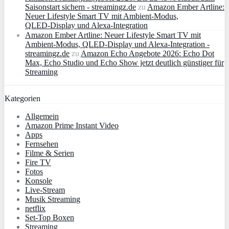
Saisonstart sichern - streamingz.de
zu
Amazon Ember Artline:
Neuer Lifestyle Smart TV mit Ambient‑Modus,
QLED‑Display und Alexa‑Integration
Amazon Ember Artline: Neuer Lifestyle Smart TV mit
Ambient‑Modus, QLED‑Display und Alexa‑Integration -
streamingz.de
zu
Amazon Echo Angebote 2026: Echo Dot
Max, Echo Studio und Echo Show jetzt deutlich günstiger für
Streaming
Kategorien
Allgemein
Amazon Prime Instant Video
Apps
Fernsehen
Filme & Serien
Fire TV
Fotos
Konsole
Live-Stream
Musik Streaming
netflix
Set-Top Boxen
Streaming