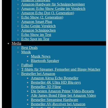
Amazon-Hardware für Schnäppchenjäger
Amazon: Echo Show Geräte im Vergleich
Amazon Echo Dot (3. Generation)
Echo Show (2. Generation)
Amazon Smart Plug
Echo Geräte Vergleich
Amazon Schnäppchen
Echo Show im Test
Echo Spot im Test
Media
Best Deals
Musik
Musik News
Bluetooth Speaker
Fußball
T-Shirts für Streamer, Fernseher und Binge-Watcher
Bestseller bei Amazon
Amazon Alexa Echo Bestseller
Bestseller 4K Ultra HD Blu-rays
Bestseller 3D Filme
Die besten Amazon Prime Video-Boxsets
Alle James Bond Filme bei Amazon Video
Bestseller Streaming Hardware
Bestseller AV-Receiver bei Amazon