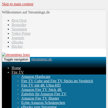
Skip to main content
Willkommen auf Streamingz.de
Best Deal
Bestseller
Streaming
Video Prime
Journals
eBooks
Bücher
streamingz.de
Toggle navigation
Home
Fire TV
Amazon Hardware
Fire TV Cube und Fire TV Sticks im Vergleich
Fire TV mit 4K Ultra-HD
Amazon Fire TV Stick 4K
Zubehör für Amazon Fire TV
Amazon Fire TV Blaster
Echte Amazon Schnäppchen
eBooks zum Streaming