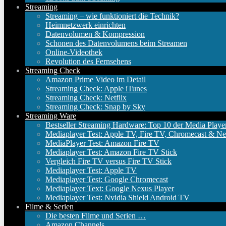
Streaming
Streaming – wie funktioniert die Technik?
Heimnetzwerk einrichten
Datenvolumen & Kompression
Schonen des Datenvolumens beim Streamen
Online-Videothek
Revolution des Fernsehens
Streaming Check
Amazon Prime Video im Detail
Streaming Check: Apple iTunes
Streaming Check: Netflix
Streaming Check: Snap by Sky
Streaming Ware
Bestseller Streaming Hardware: Top 10 der Media Playe
Mediaplayer Test: Apple TV, Fire TV, Chromecast & Ne
MediaPlayer Test: Amazon Fire TV
Mediaplayer Test: Amazon Fire TV Stick
Vergleich Fire TV versus Fire TV Stick
Mediaplayer Test: Apple TV
Mediaplayer Test: Google Chromecast
Mediaplayer Text: Google Nexus Player
Mediaplayer Test: Nvidia Shield Android TV
Filme & Serien
Die besten Filme und Serien …
Amazon Channels