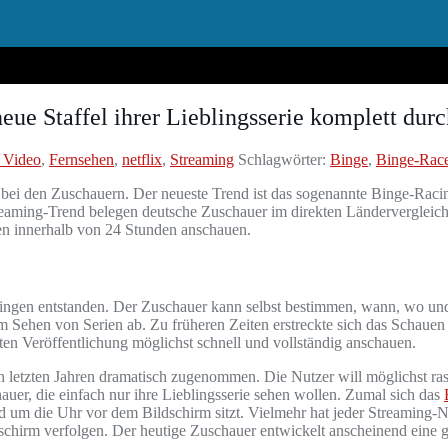
eue Staffel ihrer Lieblingsserie komplett dur
 Video
,
Fernsehen
,
netflix
,
Streaming
Schlagwörter:
Binge
,
Binge-Race
ei den Zuschauern. Der neueste Trend ist das sogenannte Binge-Racing. 
eaming-Trend belegen deutsche Zuschauer im direkten Ländervergleich s
oden innerhalb von 24 Stunden anschauen.
Bingen entstanden. Der Zuschauer kann selbst bestimmen, wann, wo und
im Sehen von Serien ab. Zu früheren Zeiten erstreckte sich das Schaue
rsten Veröffentlichung möglichst schnell und vollständig anschauen.
letzten Jahren dramatisch zugenommen. Die Nutzer will möglichst rasch 
uer, die einfach nur ihre Lieblingsserie sehen wollen. Zumal sich das
nd um die Uhr vor dem Bildschirm sitzt. Vielmehr hat jeder Streaming-Nu
chirm verfolgen. Der heutige Zuschauer entwickelt anscheinend eine gr