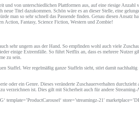
eit und von unterschiedlichen Plattformen aus, auf eine riesige Anzahl v
ich neue Titel dazukommen. Schön wäre es an dieser Stelle, eine gelu
rde man so sehr schnell das Passende finden. Genau diesen Ansatz ha
en Action, Fantasy, Science Fiction, Western und Zombie!
uch sehr ungern aus der Hand. So empfinden wohl auch viele Zuschaue
der einige Extremfälle. So führt Netflix an, dass es mehrere Nutzer gib
me zu sein.
n Staffel. Wer regelmäßig ganze Staffeln sieht, stört damit nachhaltig 
erie oder ein Genre. Dieses veränderte Zuschauerverhalten durchzieht 
u verzeichnen ist. Dies gilt mit Sicherheit auch für andere Streaming-
ate=’ProductCarousel‘ store=’streamingz-21′ marketplace=’DE‘ 