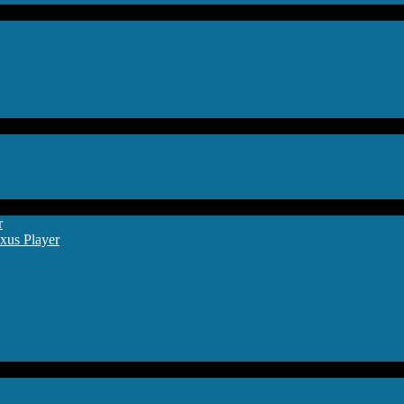
r
xus Player