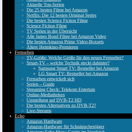
Aktuelle Top-Serien
Die 25 besten Filme bei Amazon
Netflix: Die 12 besten Original Series
Die besten Science Fiction Filme
Science Fiction Filme
TV Serien in der Übersicht
Alle James Bond Filme bei Amazon Video
Die besten Amazon Prime Video-Boxsets
Ältere Heimkino-Premieren
Fernsehen
TV-Größe: Welche Größe für den neuen Fernseher?
Smart-TV – welche Technik steckt dahinter?
Samsung Smart TV: Bestseller bei Amazon
LG Smart TV: Bestseller bei Amazon
Fernsehen entwickelt sich
Serien – Guide
Streaming Check: Telekom Entertain
Online-Mediatheken
Umstellung auf DVB-T2 HD
Die besten Alternativen zu DVB-T2?
Live-Streams
Echo
Amazon Hardware
Amazon-Hardware für Schnäppchenjäger
Amazon: Echo Show Geräte im Vergleich