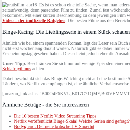
Es ist es schon eine tolle Sache, wenn man jederz
zeitaufwendig, denn passenden Film zu finden. Zumal fast wöchentl
bekommen. Mit einer kurzen Beschreibung zu dem jeweiligen Film wü
Video – der inoffizielle Ratgeber
: Die besten Filme aus den Bereich
Binge-Racing: Die Lieblingsserie in einem Stück schauen
Ähnlich wie bei einem spannenden Roman, legt der Leser sein Buch a
nicht erst wochenlang darauf warten. Natürlich gibt es dabei immer wie
Erscheinungstag gesehen haben. Dies scheint jedoch eher die Ausnah
Unser Tipp
: Beschränken Sie sich nur auf wenige Episoden einer neue
Schlafrhythmus
achten.
Dabei beschränkt sich das Binge-Watching nicht auf eine bestimmte S
Ländern, wo Netflix zu empfangen ist, eine ähnliche Verhaltensweise z
[amazon_link asins=’B00O4F6KVU,B017C71QMY,B00VEMMVTG‘ templ
Ähnliche Beträge - die Sie interessieren
Die 10 besten Netflix Video Streaming Tipps
Netflix veröffentlicht Binge-Skala! Welche Serien sind gefragt?
Bodyguard: Der neue britische TV-Superhit