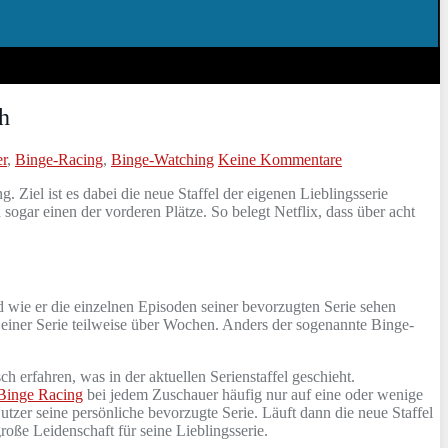
ch
r
,
Binge-Racing
,
Binge-Watching
Keine Kommentare
Ziel ist es dabei die neue Staffel der eigenen Lieblingsserie
ogar einen der vorderen Plätze. So belegt Netflix, dass über acht
 wie er die einzelnen Episoden seiner bevorzugten Serie sehen
n einer Serie teilweise über Wochen. Anders der sogenannte Binge-
erfahren, was in der aktuellen Serienstaffel geschieht.
Binge Racing
bei jedem Zuschauer häufig nur auf eine oder wenige
tzer seine persönliche bevorzugte Serie. Läuft dann die neue Staffel
oße Leidenschaft für seine Lieblingsserie.