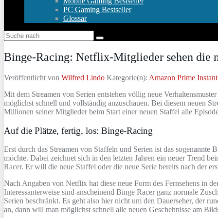
Mobile Gaming Bestseller
PC Gaming Bestseller
Glossar
Binge-Racing: Netflix-Mitglieder sehen die n
Veröffentlicht von
Wilfred Lindo
Kategorie(n):
Amazon Prime Instant
Mit dem Streamen von Serien entstehen völlig neue Verhaltensmuster b
möglichst schnell und vollständig anzuschauen. Bei diesem neuen Str
Millionen seiner Mitglieder beim Start einer neuen Staffel alle Epis
Auf die Plätze, fertig, los: Binge-Racing
Erst durch das Streamen von Staffeln und Serien ist das sogenannte 
möchte. Dabei zeichnet sich in den letzten Jahren ein neuer Trend be
Racer. Er will die neue Staffel oder die neue Serie bereits nach der e
Nach Angaben von Netflix hat diese neue Form des Fernsehens in den 
Interessanterweise sind anscheinend Binge Racer ganz normale Zuscha
Serien beschränkt. Es geht also hier nicht um den Dauerseher, der ru
an, dann will man möglichst schnell alle neuen Geschehnisse am Bilds