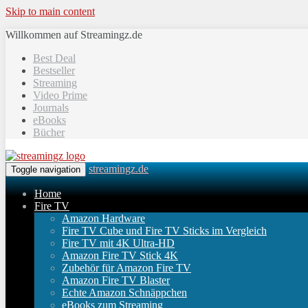
Skip to main content
Willkommen auf Streamingz.de
Best Deal
Bestseller
Streaming
Video Prime
Journals
eBooks
Bücher
streamingz.de
Toggle navigation
Home
Fire TV
Amazon Hardware
Fire TV Cube und Fire TV Sticks im Vergleich
Fire TV mit 4K Ultra-HD
Amazon Fire TV Stick 4K
Zubehör für Amazon Fire TV
Amazon Fire TV Blaster
Echte Amazon Schnäppchen
eBooks zum Streaming