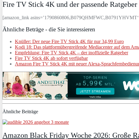
Fire TV Stick 4K und der passende Ratgeber
[amazon_link asins=’1790860806,B079QHMFWC,B0791YHVMT‘ templa
Ähnliche Beträge - die Sie interessieren
Knüller: Der neue Fire TV Stick 4K für nur 34,99 Euro
Kodi 18: Das plattformübergreifende Mediacenter auf dem Amaz
Empfehlung: Fire TV Stick 4K – der inoffizielle Ratgeber
Fire TV Stick 4K ab sofort verfügbar
Amazon Fire TV Stick 4K mit neuer Alexa-Sprachfernbedienu
Ähnliche Beiträge
Amazon Black Friday Woche 2026: Große Ra