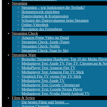
Streaming
Streaming – wie funktioniert die Technik?
Heimnetzwerk einrichten
Datenvolumen & Kompression
Schonen des Datenvolumens beim Streamen
Online-Videothek
Revolution des Fernsehens
Streaming Check
Amazon Prime Video im Detail
Streaming Check: Apple iTunes
Streaming Check: Netflix
Streaming Check: Snap by Sky
Streaming Ware
Bestseller Streaming Hardware: Top 10 der Media Playe
Mediaplayer Test: Apple TV, Fire TV, Chromecast & Ne
MediaPlayer Test: Amazon Fire TV
Mediaplayer Test: Amazon Fire TV Stick
Vergleich Fire TV versus Fire TV Stick
Mediaplayer Test: Apple TV
Mediaplayer Test: Google Chromecast
Mediaplayer Text: Google Nexus Player
Mediaplayer Test: Nvidia Shield Android TV
Filme & Serien
Die besten Filme und Serien …
Amazon Channels