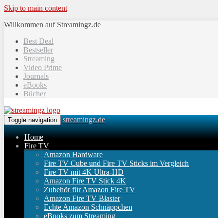
Skip to main content
Willkommen auf Streamingz.de
Best Deal
Bestseller
Streaming
Video Prime
Journals
eBooks
Bücher
streamingz.de
Toggle navigation
Home
Fire TV
Amazon Hardware
Fire TV Cube und Fire TV Sticks im Vergleich
Fire TV mit 4K Ultra-HD
Amazon Fire TV Stick 4K
Zubehör für Amazon Fire TV
Amazon Fire TV Blaster
Echte Amazon Schnäppchen
eBooks zum Streaming