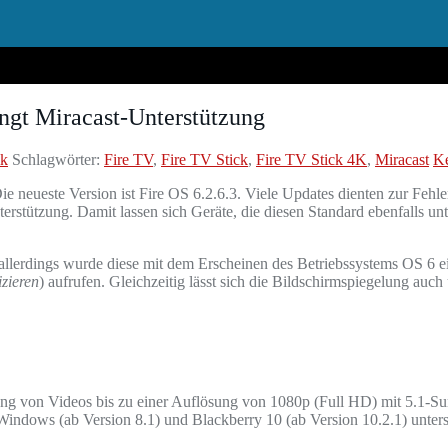
ngt Miracast-Unterstützung
ik
Schlagwörter:
Fire TV
,
Fire TV Stick
,
Fire TV Stick 4K
,
Miracast
K
ie neueste Version ist Fire OS 6.2.6.3. Viele Updates dienten zur Feh
tützung. Damit lassen sich Geräte, die diesen Standard ebenfalls unter
 allerdings wurde diese mit dem Erscheinen des Betriebssystems OS 6 ei
izieren
) aufrufen. Gleichzeitig lässt sich die Bildschirmspiegelung auch
ung von Videos bis zu einer Auflösung von 1080p (Full HD) mit 5.1-Surr
Windows (ab Version 8.1) und Blackberry 10 (ab Version 10.2.1) unterst