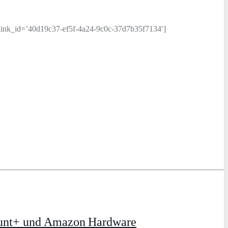
nk_id=’40d19c37-ef5f-4a24-9c0c-37d7b35f7134′]
ount+ und Amazon Hardware