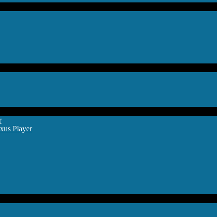
r
xus Player