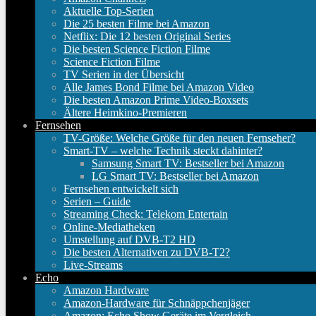
Aktuelle Top-Serien
Die 25 besten Filme bei Amazon
Netflix: Die 12 besten Original Series
Die besten Science Fiction Filme
Science Fiction Filme
TV Serien in der Übersicht
Alle James Bond Filme bei Amazon Video
Die besten Amazon Prime Video-Boxsets
Ältere Heimkino-Premieren
Fernsehen
TV-Größe: Welche Größe für den neuen Fernseher?
Smart-TV – welche Technik steckt dahinter?
Samsung Smart TV: Bestseller bei Amazon
LG Smart TV: Bestseller bei Amazon
Fernsehen entwickelt sich
Serien – Guide
Streaming Check: Telekom Entertain
Online-Mediatheken
Umstellung auf DVB-T2 HD
Die besten Alternativen zu DVB-T2?
Live-Streams
Echo
Amazon Hardware
Amazon-Hardware für Schnäppchenjäger
Amazon: Echo Show Geräte im Vergleich