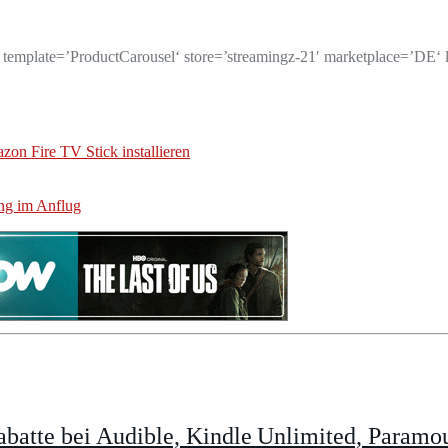
te=’ProductCarousel‘ store=’streamingz-21′ marketplace=’DE‘ li
on Fire TV Stick installieren
ng im Anflug
batte bei Audible, Kindle Unlimited, Param