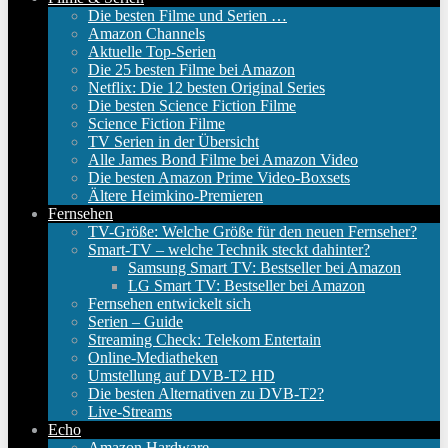
Die besten Filme und Serien …
Amazon Channels
Aktuelle Top-Serien
Die 25 besten Filme bei Amazon
Netflix: Die 12 besten Original Series
Die besten Science Fiction Filme
Science Fiction Filme
TV Serien in der Übersicht
Alle James Bond Filme bei Amazon Video
Die besten Amazon Prime Video-Boxsets
Ältere Heimkino-Premieren
Fernsehen
TV-Größe: Welche Größe für den neuen Fernseher?
Smart-TV – welche Technik steckt dahinter?
Samsung Smart TV: Bestseller bei Amazon
LG Smart TV: Bestseller bei Amazon
Fernsehen entwickelt sich
Serien – Guide
Streaming Check: Telekom Entertain
Online-Mediatheken
Umstellung auf DVB-T2 HD
Die besten Alternativen zu DVB-T2?
Live-Streams
Echo
Amazon Hardware