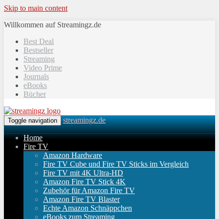
Skip to main content
Willkommen auf Streamingz.de
Best Deal
Bestseller
Streaming
Video Prime
Journals
eBooks
Bücher
streamingz.de
Toggle navigation
Home
Fire TV
Amazon Hardware
Fire TV Cube und Fire TV Sticks im Vergleich
Fire TV mit 4K Ultra-HD
Amazon Fire TV Stick 4K
Zubehör für Amazon Fire TV
Amazon Fire TV Blaster
Echte Amazon Schnäppchen
eBooks zum Streaming