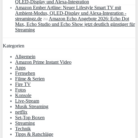
QLED‑Display und Alexa‑Integration
Amazon Ember Artline: Neuer Lifestyle Smart TV mit
Ambient‑Modus, QLED‑Display und Alexa‑Integration -
streamingz.de
zu
Amazon Echo Angebote 2026: Echo Dot
Max, Echo Studio und Echo Show jetzt deutlich günstiger für
Streaming
Kategorien
Allgemein
Amazon Prime Instant Video
Apps
Fernsehen
Filme & Serien
Fire TV
Fotos
Konsole
Live-Stream
Musik Streaming
netflix
Set-Top Boxen
Streaming
Technik
Tipps & Ratschläge