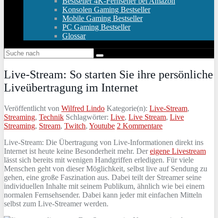
Bestseller 4K-Fernseher bei Amazon
Konsolen Gaming Bestseller
Mobile Gaming Bestseller
PC Gaming Bestseller
Glossar
Live-Stream: So starten Sie ihre persönliche
Liveübertragung im Internet
Veröffentlicht von
Wilfred Lindo
Kategorie(n):
Live-Stream
,
Streaming
,
Technik
Schlagwörter:
Live
,
Live Stream
,
Live
Streaming
,
Stream
,
Twitch
,
Youtube
2 Kommentare
Live-Stream: Die Übertragung von Live-Informationen direkt ins
Internet ist heute keine Besonderheit mehr. Der
eigene Livestream
lässt sich bereits mit wenigen Handgriffen erledigen. Für viele
Menschen geht von dieser Möglichkeit, selbst live auf Sendung zu
gehen, eine große Faszination aus. Dabei teilt der Streamer seine
individuellen Inhalte mit seinem Publikum, ähnlich wie bei einem
normalen Fernsehsender. Dabei kann jeder mit einfachen Mitteln
selbst zum Live-Streamer werden.