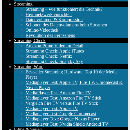
Streaming
Streaming – wie funktioniert die Technik?
Heimnetzwerk einrichten
Datenvolumen & Kompression
Schonen des Datenvolumens beim Streamen
Online-Videothek
Revolution des Fernsehens
Streaming Check
Amazon Prime Video im Detail
Streaming Check: Apple iTunes
Streaming Check: Netflix
Streaming Check: Snap by Sky
Streaming Ware
Bestseller Streaming Hardware: Top 10 der Media
Player
Mediaplayer Test: Apple TV, Fire TV, Chromecast &
Nexus Player
MediaPlayer Test: Amazon Fire TV
Mediaplayer Test: Amazon Fire TV Stick
Vergleich Fire TV versus Fire TV Stick
Mediaplayer Test: Apple TV
Mediaplayer Test: Google Chromecast
Mediaplayer Text: Google Nexus Player
Mediaplayer Test: Nvidia Shield Android TV
Filme & Serien