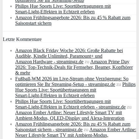
optimieren Sie Ihr Streaming-Setup
Philips Hue Sports Live: Sportübertragungen mit
Smart‑Light‑Effekten in Echtzeit erleben
Amazon Frühlingsangebote 2026: Bis zu 45 % Rabatt zum
Saisonstart sichern
Letzte Kommentare
Amazon Black Friday Woche 2026: Große Rabatte bei
Audible, Kindle Unlimited, Paramount+ und
Amazon Hardware - streamingz.de
zu
Amazon Prime Day
2026: Top-Technik-Deals für Fernseher, Beamer, Kopfhörer
& mehr
Fußball-WM 2026 im Live-Stream ohne Verzögerung: So
optimieren Sie Ihr Streaming-Setup - streamingz.de
zu
Philips
Hue Sports Live: Sportübertragungen mit
Smart‑Light‑Effekten in Echtzeit erleben
Philips Hue Sports Live: Sportübertragungen mit
Smart‑Light‑Effekten in Echtzeit erleben - streamingz.de
zu
Amazon Ember Artline: Neuer Lifestyle Smart TV mit
Ambient‑Modus, QLED‑Display und Alexa‑Integration
Amazon Frühlingsangebote 2026: Bis zu 45 % Rabatt zum
Saisonstart sichern - streamingz.de
zu
Amazon Ember Artline:
Neuer Lifestyle Smart TV mit Ambient‑Modus,