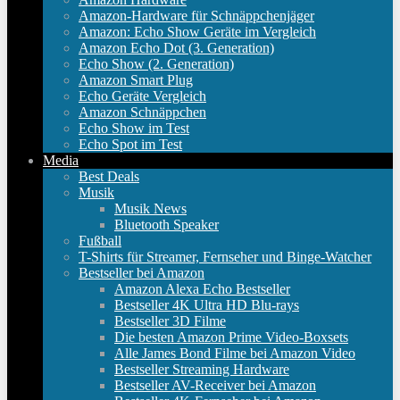
Amazon-Hardware für Schnäppchenjäger
Amazon: Echo Show Geräte im Vergleich
Amazon Echo Dot (3. Generation)
Echo Show (2. Generation)
Amazon Smart Plug
Echo Geräte Vergleich
Amazon Schnäppchen
Echo Show im Test
Echo Spot im Test
Media
Best Deals
Musik
Musik News
Bluetooth Speaker
Fußball
T-Shirts für Streamer, Fernseher und Binge-Watcher
Bestseller bei Amazon
Amazon Alexa Echo Bestseller
Bestseller 4K Ultra HD Blu-rays
Bestseller 3D Filme
Die besten Amazon Prime Video-Boxsets
Alle James Bond Filme bei Amazon Video
Bestseller Streaming Hardware
Bestseller AV-Receiver bei Amazon