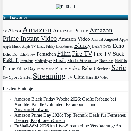
Schlagwörter
Amazon
Amazon
Amazon Prime
Alexa
4k
Prime Instant Video
Amazon Video
Angebot
Apple
Android
Bluray
Echo
Apple Music
Apple TV
Blockbuster
DAZN
Black Friday
DVDs
Film
Fire TV
Fire TV Stick
Fernsehen
Echo Dot
Echo Show
Fußball
Musik
Musik Streaming
Netflix
Mediaplayer
Nachlass
komplette
Serie
Prime
Rabatt
Prime Video
Prime Day
Reviews
Prime Music
Streaming
Ultra
Sport
Staffel
TV
Ultra HD
Video
Sky
Letzten Einträge
Amazon Black Friday Woche 2026: Große Rabatte bei
Audible, Kindle Unlimited, Paramount+ und
Amazon Hardware
Amazon Prime Day 2026: Top-Technik-Deals für Fernseher,
Beamer, Kopfhörer & mehr
Fußball-WM 2026 im Live-Stream ohne Verzögerung: So