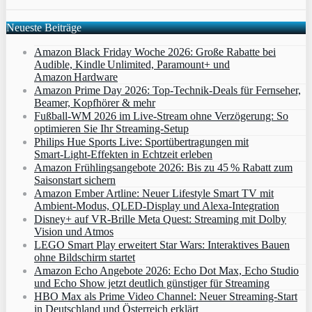
Neueste Beiträge
Amazon Black Friday Woche 2026: Große Rabatte bei
Audible, Kindle Unlimited, Paramount+ und
Amazon Hardware
Amazon Prime Day 2026: Top-Technik-Deals für Fernseher,
Beamer, Kopfhörer & mehr
Fußball-WM 2026 im Live-Stream ohne Verzögerung: So
optimieren Sie Ihr Streaming-Setup
Philips Hue Sports Live: Sportübertragungen mit
Smart‑Light‑Effekten in Echtzeit erleben
Amazon Frühlingsangebote 2026: Bis zu 45 % Rabatt zum
Saisonstart sichern
Amazon Ember Artline: Neuer Lifestyle Smart TV mit
Ambient‑Modus, QLED‑Display und Alexa‑Integration
Disney+ auf VR-Brille Meta Quest: Streaming mit Dolby
Vision und Atmos
LEGO Smart Play erweitert Star Wars: Interaktives Bauen
ohne Bildschirm startet
Amazon Echo Angebote 2026: Echo Dot Max, Echo Studio
und Echo Show jetzt deutlich günstiger für Streaming
HBO Max als Prime Video Channel: Neuer Streaming‑Start
in Deutschland und Österreich erklärt