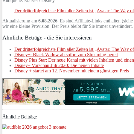
Bildquelle: Marvel / Disney
Der dritterfolgreichste Film aller Zeiten ist „Avatar: The Way o
Aktualisierung am
6.08.2026
. Es sind Affiliate-Links enthalten (siehe
wir eine kleine Provision. Der Preis bleibt für Sie immer unverändert
Ähnliche Beträge - die Sie interessieren
Der dritterfolgreichste Film aller Zeiten ist „Avatar: The Way o
Disney+: Black Widow ab sofort zum Streaming bereit
Disney Plus Star: Der neue Kanal mit vielen Inhalten und eine
Disney+ Vorschau Juli 2020: Die neuen Inhalte
Disney + startet am 12. November mit einem günstigen Preis
Ähnliche Beiträge