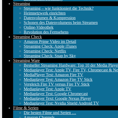
Streaming
Streaming – wie funktioniert die Technik?
Heimnetzwerk einrichten
Datenvolumen & Kompression
Schonen des Datenvolumens beim Streamen
Online-Videothek
Revolution des Fernsehens
Streaming Check
Amazon Prime Video im Detail
Streaming Check: Apple iTunes
Streaming Check: Netflix
Streaming Check: Snap by Sky
Streaming Ware
Bestseller Streaming Hardware: Top 10 der Media Playe
Mediaplayer Test: Apple TV, Fire TV, Chromecast & Ne
MediaPlayer Test: Amazon Fire TV
Mediaplayer Test: Amazon Fire TV Stick
Vergleich Fire TV versus Fire TV Stick
Mediaplayer Test: Apple TV
Mediaplayer Test: Google Chromecast
Mediaplayer Text: Google Nexus Player
Mediaplayer Test: Nvidia Shield Android TV
Filme & Serien
Die besten Filme und Serien …
Amazon Channels