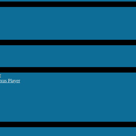
r
xus Player