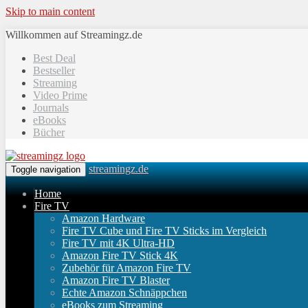
Skip to main content
Willkommen auf Streamingz.de
Best Deal
Bestseller
Streaming
Video Prime
Journals
eBooks
Bücher
streamingz.de
Toggle navigation
Home
Fire TV
Amazon Hardware
Fire TV Cube und Fire TV Sticks im Vergleich
Fire TV mit 4K Ultra-HD
Amazon Fire TV Stick 4K
Zubehör für Amazon Fire TV
Amazon Fire TV Blaster
Echte Amazon Schnäppchen
eBooks zum Streaming