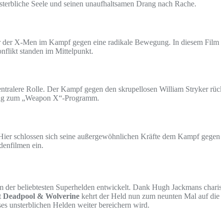
 unsterbliche Seele und seinen unaufhaltsamen Drang nach Rache.
r der X-Men im Kampf gegen eine radikale Bewegung. In diesem Film st
nflikt standen im Mittelpunkt.
entralere Rolle. Der Kampf gegen den skrupellosen William Stryker rü
ndung zum „Weapon X“-Programm.
 Hier schlossen sich seine außergewöhnlichen Kräfte dem Kampf gegen
enfilmen ein.
inem der beliebtesten Superhelden entwickelt. Dank Hugh Jackmans cha
t
Deadpool & Wolverine
kehrt der Held nun zum neunten Mal auf die 
ses unsterblichen Helden weiter bereichern wird.