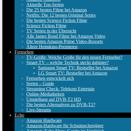
Aktuelle Top-Serien
Die 25 besten Filme bei Amazon
Netflix: Die 12 besten Original Series
Die besten Science Fiction Filme
Science Fiction Filme
TV Serien in der Übersicht
Alle James Bond Filme bei Amazon Video
Die besten Amazon Prime Video-Boxsets
Ältere Heimkino-Premieren
Fernsehen
TV-Größe: Welche Größe für den neuen Fernseher?
Smart-TV – welche Technik steckt dahinter?
Samsung Smart TV: Bestseller bei Amazon
LG Smart TV: Bestseller bei Amazon
Fernsehen entwickelt sich
Serien – Guide
Streaming Check: Telekom Entertain
Online-Mediatheken
Umstellung auf DVB-T2 HD
Die besten Alternativen zu DVB-T2?
Live-Streams
Echo
Amazon Hardware
Amazon-Hardware für Schnäppchenjäger
Amazon: Echo Show Geräte im Vergleich