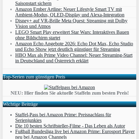
Saisonstart sichern
Amazon Ember Artline: Neuer Lifestyle Smart TV mit
Ambient‑Modus, QLED‑Display und Alexa‑Integration
Disney+ auf VR-Brille Meta Quest: Streaming mit Dolby
Vision und Atmos
LEGO Smart Play erweitert Star Wars: Interaktives Bauen
ohne Bildschirm startet
Amazon Echo Angebote 2026: Echo Dot Max, Echo Studio
und Echo Show jetzt deutlich günstiger für Streaming
HBO Max als Prime Video Channel: Neuer Streaming‑Start
in Deutschland und Österreich erklärt
Top-Serien zum günstigen Preis
NEU: Hier finden Sie aktuelle Staffeln zum besten Preis!
Wichtige Beiträge
Staffel-Pass bei Amazon Prime: Preisnachlass für
Serienjunkies
Die 10 besten Schriftsteller-Filme - Das Leben als Autor
Fußball Bundesliga live bei Amazon Prime: Eurosport Player
neu bei Amazon Channels