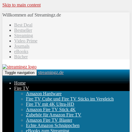
Skip to main content
Willkommen auf Streamingz.de
Best Deal
Bestseller
Streaming
Video Prime
Journals
eBooks
Bücher
streamingz.de
Toggle navigation
Home
Fire TV
Amazon Hardware
Fire TV Cube und Fire TV Sticks im Vergleich
Fire TV mit 4K Ultra-HD
Amazon Fire TV Stick 4K
Zubehör für Amazon Fire TV
Amazon Fire TV Blaster
Echte Amazon Schnäppchen
eBooks zum Streaming