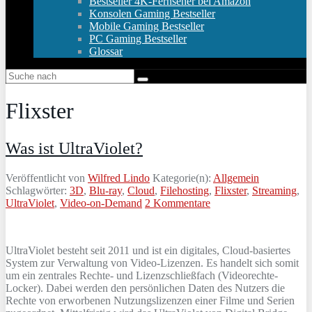
Bestseller 4K-Fernseher bei Amazon
Konsolen Gaming Bestseller
Mobile Gaming Bestseller
PC Gaming Bestseller
Glossar
Flixster
Was ist UltraViolet?
Veröffentlicht von
Wilfred Lindo
Kategorie(n):
Allgemein
Schlagwörter:
3D
,
Blu-ray
,
Cloud
,
Filehosting
,
Flixster
,
Streaming
,
UltraViolet
,
Video-on-Demand
2 Kommentare
UltraViolet besteht seit 2011 und ist ein digitales, Cloud-basiertes
System zur Verwaltung von Video-Lizenzen. Es handelt sich somit
um ein zentrales Rechte- und Lizenzschließfach (Videorechte-
Locker). Dabei werden den persönlichen Daten des Nutzers die
Rechte von erworbenen Nutzungslizenzen einer Filme und Serien