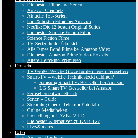
Die besten Filme und Serien …
Amazon Channels
Aktuelle Top-Serien
Die 25 besten Filme bei Amazon
Netflix: Die 12 besten Original Series
Die besten Science Fiction Filme
Science Fiction Filme
TV Serien in der Übersicht
Alle James Bond Filme bei Amazon Video
Die besten Amazon Prime Video-Boxsets
Ältere Heimkino-Premieren
Fernsehen
TV-Größe: Welche Größe für den neuen Fernseher?
Smart-TV – welche Technik steckt dahinter?
Samsung Smart TV: Bestseller bei Amazon
LG Smart TV: Bestseller bei Amazon
Fernsehen entwickelt sich
Serien – Guide
Streaming Check: Telekom Entertain
Online-Mediatheken
Umstellung auf DVB-T2 HD
Die besten Alternativen zu DVB-T2?
Live-Streams
Echo
Amazon Hardware