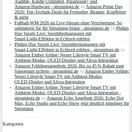
Audible, Kindle Unlimited, Paramount+ und
Amazon Hardware - streamingz.de
zu
Amazon Prime Day
2026: Top-Technik-Deals für Fernseher, Beamer, Kopfhörer
& mehr
Fußball-WM 2026 im Live-Stream ohne Verzögerung: So
optimieren Sie Ihr Streaming-Setup - streamingz.de
zu
Philips
Hue Sports Live: Sportübertragungen mit
Smart‑Light‑Effekten in Echtzeit erleben
Philips Hue Sports Live: Sportübertragungen mit
Smart‑Light‑Effekten in Echtzeit erleben - streamingz.de
zu
Amazon Ember Artline: Neuer Lifestyle Smart TV mit
Ambient‑Modus, QLED‑Display und Alexa‑Integration
Amazon Frühlingsangebote 2026: Bis zu 45 % Rabatt zum
Saisonstart sichern - streamingz.de
zu
Amazon Ember Artline:
Neuer Lifestyle Smart TV mit Ambient‑Modus,
QLED‑Display und Alexa‑Integration
Amazon Ember Artline: Neuer Lifestyle Smart TV mit
Ambient‑Modus, QLED‑Display und Alexa‑Integration -
streamingz.de
zu
Amazon Echo Angebote 2026: Echo Dot
Max, Echo Studio und Echo Show jetzt deutlich günstiger für
Streaming
Kategorien