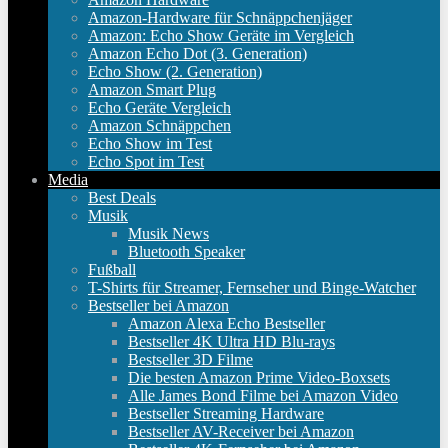
Amazon-Hardware für Schnäppchenjäger
Amazon: Echo Show Geräte im Vergleich
Amazon Echo Dot (3. Generation)
Echo Show (2. Generation)
Amazon Smart Plug
Echo Geräte Vergleich
Amazon Schnäppchen
Echo Show im Test
Echo Spot im Test
Media
Best Deals
Musik
Musik News
Bluetooth Speaker
Fußball
T-Shirts für Streamer, Fernseher und Binge-Watcher
Bestseller bei Amazon
Amazon Alexa Echo Bestseller
Bestseller 4K Ultra HD Blu-rays
Bestseller 3D Filme
Die besten Amazon Prime Video-Boxsets
Alle James Bond Filme bei Amazon Video
Bestseller Streaming Hardware
Bestseller AV-Receiver bei Amazon