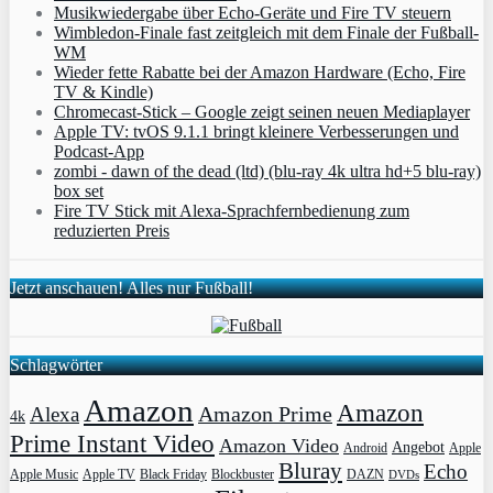
Musikwiedergabe über Echo-Geräte und Fire TV steuern
Wimbledon-Finale fast zeitgleich mit dem Finale der Fußball-
WM
Wieder fette Rabatte bei der Amazon Hardware (Echo, Fire
TV & Kindle)
Chromecast-Stick – Google zeigt seinen neuen Mediaplayer
Apple TV: tvOS 9.1.1 bringt kleinere Verbesserungen und
Podcast-App
zombi - dawn of the dead (ltd) (blu-ray 4k ultra hd+5 blu-ray)
box set
Fire TV Stick mit Alexa-Sprachfernbedienung zum
reduzierten Preis
Jetzt anschauen! Alles nur Fußball!
Schlagwörter
Amazon
Amazon
Amazon Prime
Alexa
4k
Prime Instant Video
Amazon Video
Angebot
Apple
Android
Bluray
Echo
Apple Music
Apple TV
Blockbuster
DAZN
Black Friday
DVDs