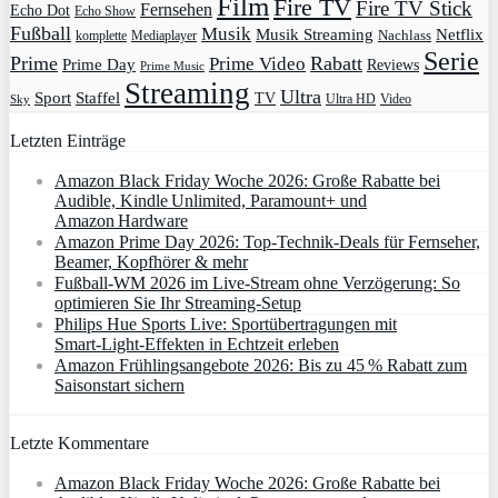
Film
Fire TV
Fire TV Stick
Fernsehen
Echo Dot
Echo Show
Fußball
Musik
Musik Streaming
Netflix
Mediaplayer
Nachlass
komplette
Serie
Prime
Rabatt
Prime Video
Prime Day
Reviews
Prime Music
Streaming
Ultra
Sport
Staffel
TV
Ultra HD
Video
Sky
Letzten Einträge
Amazon Black Friday Woche 2026: Große Rabatte bei
Audible, Kindle Unlimited, Paramount+ und
Amazon Hardware
Amazon Prime Day 2026: Top-Technik-Deals für Fernseher,
Beamer, Kopfhörer & mehr
Fußball-WM 2026 im Live-Stream ohne Verzögerung: So
optimieren Sie Ihr Streaming-Setup
Philips Hue Sports Live: Sportübertragungen mit
Smart‑Light‑Effekten in Echtzeit erleben
Amazon Frühlingsangebote 2026: Bis zu 45 % Rabatt zum
Saisonstart sichern
Letzte Kommentare
Amazon Black Friday Woche 2026: Große Rabatte bei