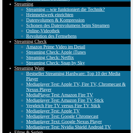
Streaming
Streaming – wie funktioniert die Technik?
Heimnetzwerk einrichten
Datenvolumen & Kompression
Schonen des Datenvolumens beim Streamen
Online-Videothek
Revolution des Fernsehens
Streaming Check
Amazon Prime Video im Detail
Streaming Check: Apple iTunes
Streaming Check: Netflix
Streaming Check: Snap by Sky
Streaming Ware
Bestseller Streaming Hardware: Top 10 der Media
Player
Mediaplayer Test: Apple TV, Fire TV, Chromecast &
Nexus Player
MediaPlayer Test: Amazon Fire TV
Mediaplayer Test: Amazon Fire TV Stick
Vergleich Fire TV versus Fire TV Stick
Mediaplayer Test: Apple TV
Mediaplayer Test: Google Chromecast
Mediaplayer Text: Google Nexus Player
Mediaplayer Test: Nvidia Shield Android TV
Filme & Serien