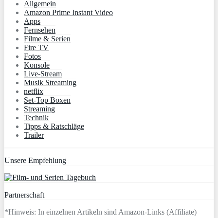
Allgemein
Amazon Prime Instant Video
Apps
Fernsehen
Filme & Serien
Fire TV
Fotos
Konsole
Live-Stream
Musik Streaming
netflix
Set-Top Boxen
Streaming
Technik
Tipps & Ratschläge
Trailer
Unsere Empfehlung
Partnerschaft
*Hinweis: In einzelnen Artikeln sind Amazon-Links (Affiliate)