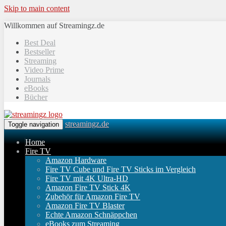
Skip to main content
Willkommen auf Streamingz.de
Best Deal
Bestseller
Streaming
Video Prime
Journals
eBooks
Bücher
streamingz.de
Toggle navigation
Home
Fire TV
Amazon Hardware
Fire TV Cube und Fire TV Sticks im Vergleich
Fire TV mit 4K Ultra-HD
Amazon Fire TV Stick 4K
Zubehör für Amazon Fire TV
Amazon Fire TV Blaster
Echte Amazon Schnäppchen
eBooks zum Streaming