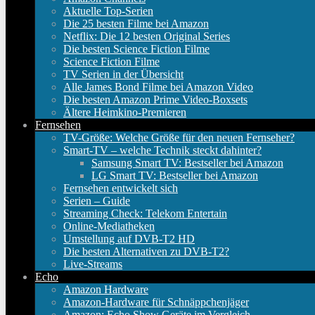
Aktuelle Top-Serien
Die 25 besten Filme bei Amazon
Netflix: Die 12 besten Original Series
Die besten Science Fiction Filme
Science Fiction Filme
TV Serien in der Übersicht
Alle James Bond Filme bei Amazon Video
Die besten Amazon Prime Video-Boxsets
Ältere Heimkino-Premieren
Fernsehen
TV-Größe: Welche Größe für den neuen Fernseher?
Smart-TV – welche Technik steckt dahinter?
Samsung Smart TV: Bestseller bei Amazon
LG Smart TV: Bestseller bei Amazon
Fernsehen entwickelt sich
Serien – Guide
Streaming Check: Telekom Entertain
Online-Mediatheken
Umstellung auf DVB-T2 HD
Die besten Alternativen zu DVB-T2?
Live-Streams
Echo
Amazon Hardware
Amazon-Hardware für Schnäppchenjäger
Amazon: Echo Show Geräte im Vergleich