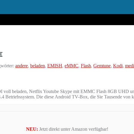
r
wörter:
andere
,
beladen
,
EMISH
,
eMMC
,
Flash
,
Gemtune
,
Kodi
,
med
l beladen, Netflix Youtube Skype mit EMMC Flash 8GB UHD und v
 4.4 Betriebssystem. Die diese Android TV-Box, die Sie Tausende von 
NEU:
Jetzt direkt unter Amazon verfügbar!