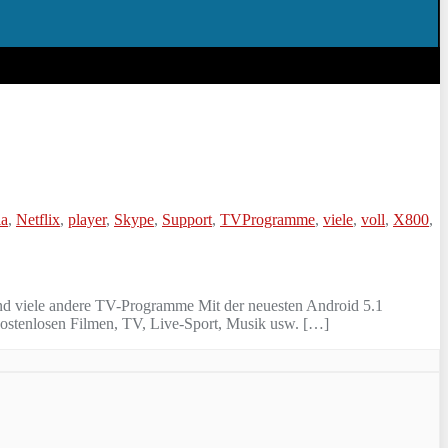
ia
,
Netflix
,
player
,
Skype
,
Support
,
TVProgramme
,
viele
,
voll
,
X800
,
iele andere TV-Programme Mit der neuesten Android 5.1
kostenlosen Filmen, TV, Live-Sport, Musik usw. […]