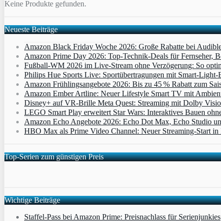
Keine Produkte gefunden.
Neueste Beiträge
Amazon Black Friday Woche 2026: Große Rabatte bei Audibl
Amazon Prime Day 2026: Top-Technik-Deals für Fernseher, 
Fußball-WM 2026 im Live-Stream ohne Verzögerung: So optimi
Philips Hue Sports Live: Sportübertragungen mit Smart‑Light‑E
Amazon Frühlingsangebote 2026: Bis zu 45 % Rabatt zum Saiso
Amazon Ember Artline: Neuer Lifestyle Smart TV mit Ambien
Disney+ auf VR-Brille Meta Quest: Streaming mit Dolby Visi
LEGO Smart Play erweitert Star Wars: Interaktives Bauen ohne 
Amazon Echo Angebote 2026: Echo Dot Max, Echo Studio und E
HBO Max als Prime Video Channel: Neuer Streaming‑Start in D
Top-Serien zum günstigen Preis
Wichtige Beiträge
Staffel-Pass bei Amazon Prime: Preisnachlass für Serienjunkies