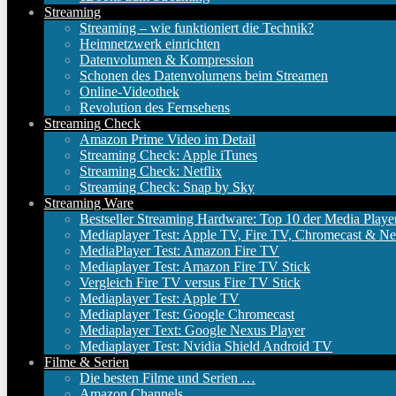
Streaming
Streaming – wie funktioniert die Technik?
Heimnetzwerk einrichten
Datenvolumen & Kompression
Schonen des Datenvolumens beim Streamen
Online-Videothek
Revolution des Fernsehens
Streaming Check
Amazon Prime Video im Detail
Streaming Check: Apple iTunes
Streaming Check: Netflix
Streaming Check: Snap by Sky
Streaming Ware
Bestseller Streaming Hardware: Top 10 der Media Playe
Mediaplayer Test: Apple TV, Fire TV, Chromecast & Ne
MediaPlayer Test: Amazon Fire TV
Mediaplayer Test: Amazon Fire TV Stick
Vergleich Fire TV versus Fire TV Stick
Mediaplayer Test: Apple TV
Mediaplayer Test: Google Chromecast
Mediaplayer Text: Google Nexus Player
Mediaplayer Test: Nvidia Shield Android TV
Filme & Serien
Die besten Filme und Serien …
Amazon Channels