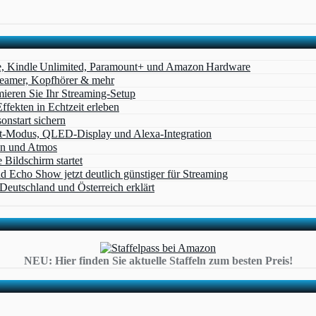
e, Kindle Unlimited, Paramount+ und Amazon Hardware
Beamer, Kopfhörer & mehr
eren Sie Ihr Streaming-Setup
ffekten in Echtzeit erleben
nstart sichern
t‑Modus, QLED‑Display und Alexa‑Integration
on und Atmos
Bildschirm startet
cho Show jetzt deutlich günstiger für Streaming
eutschland und Österreich erklärt
NEU: Hier finden Sie aktuelle Staffeln zum besten Preis!