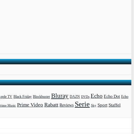
Bluray
Echo
Echo Dot
pple TV
Blockbuster
DAZN
Black Friday
DVDs
Echo
Serie
Rabatt
Prime Video
Sport
Staffel
Reviews
Prime Music
Sky