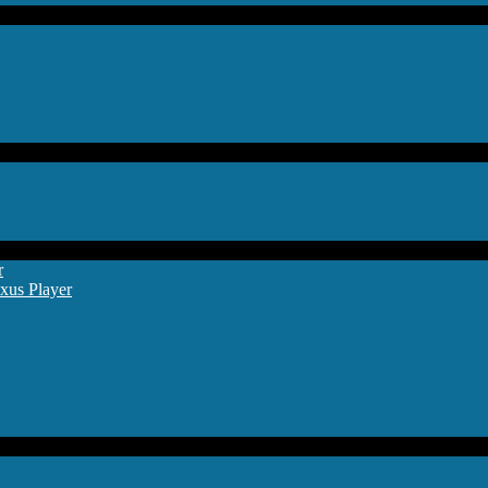
r
xus Player