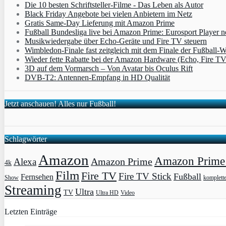
Die 10 besten Schriftsteller-Filme - Das Leben als Autor
Black Friday Angebote bei vielen Anbietern im Netz
Gratis Same-Day Lieferung mit Amazon Prime
Fußball Bundesliga live bei Amazon Prime: Eurosport Player
Musikwiedergabe über Echo-Geräte und Fire TV steuern
Wimbledon-Finale fast zeitgleich mit dem Finale der Fußball
Wieder fette Rabatte bei der Amazon Hardware (Echo, Fire T
3D auf dem Vormarsch – Von Avatar bis Oculus Rift
DVB-T2: Antennen-Empfang in HD Qualität
Jetzt anschauen! Alles nur Fußball!
Schlagwörter
Amazon
Amazon Prime 
Amazon Prime
Alexa
4k
Film
Fire TV
Fire TV Stick
Fußball
Fernsehen
Show
komplett
Streaming
Ultra
TV
Ultra HD
Video
Letzten Einträge