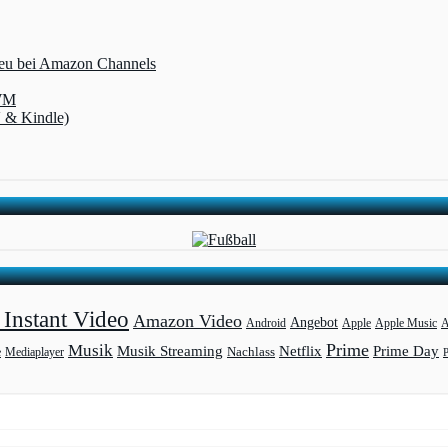
 neu bei Amazon Channels
-WM
V & Kindle)
Instant Video
Amazon Video
Angebot
Apple
Apple Music
A
Android
Prime
Musik
Musik Streaming
Netflix
Prime Day
Mediaplayer
Nachlass
e