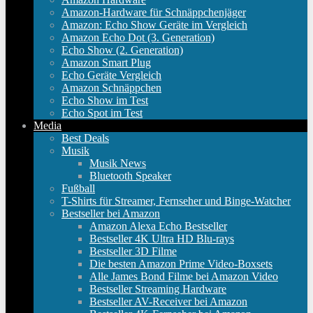
Amazon-Hardware für Schnäppchenjäger
Amazon: Echo Show Geräte im Vergleich
Amazon Echo Dot (3. Generation)
Echo Show (2. Generation)
Amazon Smart Plug
Echo Geräte Vergleich
Amazon Schnäppchen
Echo Show im Test
Echo Spot im Test
Media
Best Deals
Musik
Musik News
Bluetooth Speaker
Fußball
T-Shirts für Streamer, Fernseher und Binge-Watcher
Bestseller bei Amazon
Amazon Alexa Echo Bestseller
Bestseller 4K Ultra HD Blu-rays
Bestseller 3D Filme
Die besten Amazon Prime Video-Boxsets
Alle James Bond Filme bei Amazon Video
Bestseller Streaming Hardware
Bestseller AV-Receiver bei Amazon