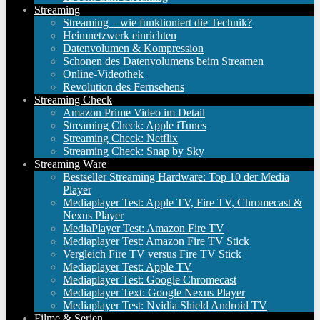
Streaming
Streaming – wie funktioniert die Technik?
Heimnetzwerk einrichten
Datenvolumen & Kompression
Schonen des Datenvolumens beim Streamen
Online-Videothek
Revolution des Fernsehens
Streaming Check
Amazon Prime Video im Detail
Streaming Check: Apple iTunes
Streaming Check: Netflix
Streaming Check: Snap by Sky
Streaming Ware
Bestseller Streaming Hardware: Top 10 der Media
Player
Mediaplayer Test: Apple TV, Fire TV, Chromecast &
Nexus Player
MediaPlayer Test: Amazon Fire TV
Mediaplayer Test: Amazon Fire TV Stick
Vergleich Fire TV versus Fire TV Stick
Mediaplayer Test: Apple TV
Mediaplayer Test: Google Chromecast
Mediaplayer Text: Google Nexus Player
Mediaplayer Test: Nvidia Shield Android TV
Filme & Serien