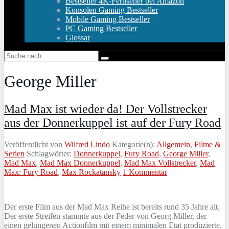
Bestseller 4K-Fernseher bei Amazon
Konsolen Gaming Bestseller
Mobile Gaming Bestseller
PC Gaming Bestseller
Glossar
George Miller
Mad Max ist wieder da! Der Vollstrecker
aus der Donnerkuppel ist auf der Fury Road
Veröffentlicht von
Wilfred Lindo
Kategorie(n):
Allgemein
,
Filme &
Serien
Schlagwörter:
Donnerkuppel
,
Fury Road
,
George Miller
,
Mad Max
,
Mad Max Donnerkuppel
,
Mad Max Vollstrecker
,
Mad
Max: Fury Road
,
Max Rockatansky
1 Kommentar
Der erste Film aus der Mad Max Reihe ist bereits rund 35 Jahre alt.
Der erste Streifen stammte aus der Feder von Georg Miller, der
einen gelungenen Actionfilm mit einem minimalen Etat produzierte.