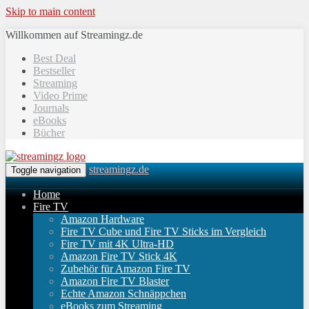
Skip to main content
Willkommen auf Streamingz.de
Best Deal
Bestseller
Streaming
Video Prime
Journals
eBooks
Bücher
streamingz.de
Toggle navigation
Home
Fire TV
Amazon Hardware
Fire TV Cube und Fire TV Sticks im Vergleich
Fire TV mit 4K Ultra-HD
Amazon Fire TV Stick 4K
Zubehör für Amazon Fire TV
Amazon Fire TV Blaster
Echte Amazon Schnäppchen
eBooks zum Streaming