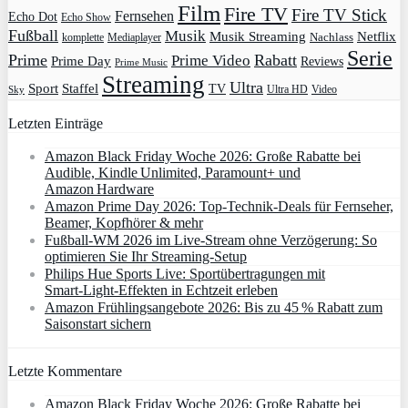
Film
Fire TV
Fire TV Stick
Fernsehen
Echo Dot
Echo Show
Fußball
Musik
Musik Streaming
Netflix
Mediaplayer
Nachlass
komplette
Serie
Prime
Rabatt
Prime Video
Prime Day
Reviews
Prime Music
Streaming
Ultra
Sport
Staffel
TV
Ultra HD
Video
Sky
Letzten Einträge
Amazon Black Friday Woche 2026: Große Rabatte bei
Audible, Kindle Unlimited, Paramount+ und
Amazon Hardware
Amazon Prime Day 2026: Top-Technik-Deals für Fernseher,
Beamer, Kopfhörer & mehr
Fußball-WM 2026 im Live-Stream ohne Verzögerung: So
optimieren Sie Ihr Streaming-Setup
Philips Hue Sports Live: Sportübertragungen mit
Smart‑Light‑Effekten in Echtzeit erleben
Amazon Frühlingsangebote 2026: Bis zu 45 % Rabatt zum
Saisonstart sichern
Letzte Kommentare
Amazon Black Friday Woche 2026: Große Rabatte bei