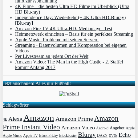
führt zur Abmahnung
4K Filme – die besten Ultra HD Filme im Überblick (Ultra
HD Blu-ray)
Independence Day: Wiederkehr (+ 4K Ultra HD-Bluray)
[Blu-ray]
Amazon Fire TV 4K Ultra-HD: Mediaplayer Test
Heimnetzwerk einrichten – Basis für ein perfektes Streaming
Apple Music: Probleme mit seinen Servern
Streaming - Datenvolumen und Kompression bei eigenen
Videos
Per Livestream an jedem Ort der Welt
Amazon Video: The Man in the High Castle - 2. Staffel
kommt Anfang 2017
Jetzt anschauen! Alles nur Fußball!
Schlagwörter
Amazon
Amazon
Amazon Prime
Alexa
4k
Prime Instant Video
Amazon Video
Angebot
Apple
Android
Bluray
Echo
Apple Music
Apple TV
Blockbuster
DAZN
Black Friday
DVDs