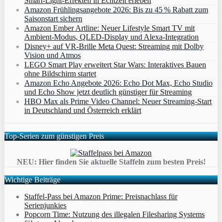
Smart‑Light‑Effekten in Echtzeit erleben
Amazon Frühlingsangebote 2026: Bis zu 45 % Rabatt zum
Saisonstart sichern
Amazon Ember Artline: Neuer Lifestyle Smart TV mit
Ambient‑Modus, QLED‑Display und Alexa‑Integration
Disney+ auf VR-Brille Meta Quest: Streaming mit Dolby
Vision und Atmos
LEGO Smart Play erweitert Star Wars: Interaktives Bauen
ohne Bildschirm startet
Amazon Echo Angebote 2026: Echo Dot Max, Echo Studio
und Echo Show jetzt deutlich günstiger für Streaming
HBO Max als Prime Video Channel: Neuer Streaming‑Start
in Deutschland und Österreich erklärt
Top-Serien zum günstigen Preis
NEU: Hier finden Sie aktuelle Staffeln zum besten Preis!
Wichtige Beiträge
Staffel-Pass bei Amazon Prime: Preisnachlass für
Serienjunkies
Popcorn Time: Nutzung des illegalen Filesharing Systems