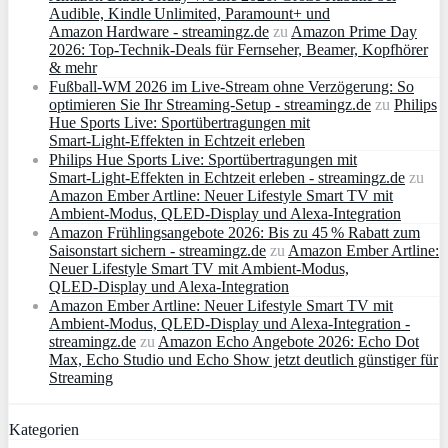
Audible, Kindle Unlimited, Paramount+ und
Amazon Hardware - streamingz.de
zu
Amazon Prime Day
2026: Top-Technik-Deals für Fernseher, Beamer, Kopfhörer
& mehr
Fußball-WM 2026 im Live-Stream ohne Verzögerung: So
optimieren Sie Ihr Streaming-Setup - streamingz.de
zu
Philips
Hue Sports Live: Sportübertragungen mit
Smart‑Light‑Effekten in Echtzeit erleben
Philips Hue Sports Live: Sportübertragungen mit
Smart‑Light‑Effekten in Echtzeit erleben - streamingz.de
zu
Amazon Ember Artline: Neuer Lifestyle Smart TV mit
Ambient‑Modus, QLED‑Display und Alexa‑Integration
Amazon Frühlingsangebote 2026: Bis zu 45 % Rabatt zum
Saisonstart sichern - streamingz.de
zu
Amazon Ember Artline:
Neuer Lifestyle Smart TV mit Ambient‑Modus,
QLED‑Display und Alexa‑Integration
Amazon Ember Artline: Neuer Lifestyle Smart TV mit
Ambient‑Modus, QLED‑Display und Alexa‑Integration -
streamingz.de
zu
Amazon Echo Angebote 2026: Echo Dot
Max, Echo Studio und Echo Show jetzt deutlich günstiger für
Streaming
Kategorien