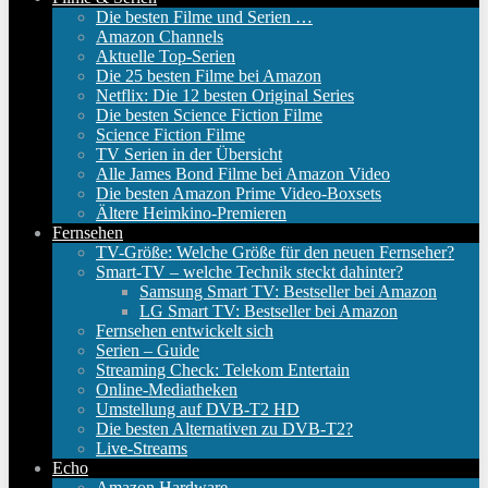
Die besten Filme und Serien …
Amazon Channels
Aktuelle Top-Serien
Die 25 besten Filme bei Amazon
Netflix: Die 12 besten Original Series
Die besten Science Fiction Filme
Science Fiction Filme
TV Serien in der Übersicht
Alle James Bond Filme bei Amazon Video
Die besten Amazon Prime Video-Boxsets
Ältere Heimkino-Premieren
Fernsehen
TV-Größe: Welche Größe für den neuen Fernseher?
Smart-TV – welche Technik steckt dahinter?
Samsung Smart TV: Bestseller bei Amazon
LG Smart TV: Bestseller bei Amazon
Fernsehen entwickelt sich
Serien – Guide
Streaming Check: Telekom Entertain
Online-Mediatheken
Umstellung auf DVB-T2 HD
Die besten Alternativen zu DVB-T2?
Live-Streams
Echo
Amazon Hardware