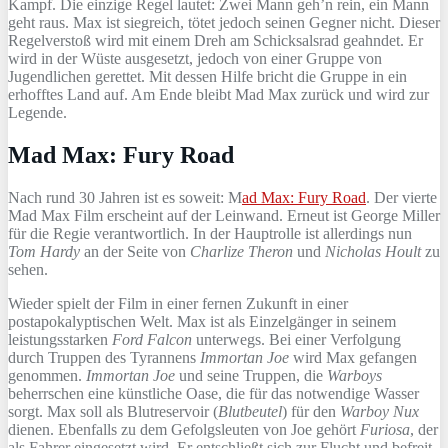
Kampf. Die einzige Regel lautet: Zwei Mann geh’n rein, ein Mann
geht raus. Max ist siegreich, tötet jedoch seinen Gegner nicht. Dieser
Regelverstoß wird mit einem Dreh am Schicksalsrad geahndet. Er
wird in der Wüste ausgesetzt, jedoch von einer Gruppe von
Jugendlichen gerettet. Mit dessen Hilfe bricht die Gruppe in ein
erhofftes Land auf. Am Ende bleibt Mad Max zurück und wird zur
Legende.
Mad Max: Fury Road
Nach rund 30 Jahren ist es soweit: M
ad Max: Fury Road
. Der vierte
Mad Max Film erscheint auf der Leinwand. Erneut ist George Miller
für die Regie verantwortlich. In der Hauptrolle ist allerdings nun
Tom Hardy
an der Seite von
Charlize Theron
und
Nicholas Hoult
zu
sehen.
Wieder spielt der Film in einer fernen Zukunft in einer
postapokalyptischen Welt. Max ist als Einzelgänger in seinem
leistungsstarken
Ford Falcon
unterwegs. Bei einer Verfolgung
durch Truppen des Tyrannens
Immortan Joe
wird Max gefangen
genommen.
Immortan Joe
und seine Truppen, die
Warboys
beherrschen eine künstliche Oase, die für das notwendige Wasser
sorgt. Max soll als Blutreservoir (
Blutbeutel
) für den
Warboy Nux
dienen. Ebenfalls zu dem Gefolgsleuten von Joe gehört
Furiosa
, der
als Fahrer eingesetzt wird. Er entschließt sich zur Flucht und befreit