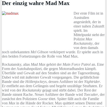
Der einzig wahre Mad Max
Der erste Film ist in
Australien
angesiedelt, der in
einer nahen Zukunft
spielt. Im
Mittelpunkt steht der
Polizist
Max
Rockatansky
, der
von dem damals
noch unbekannten
Mel Gibson
verkörpert wurde. Er spielte auch in
den beiden Fortsetzungen die Rolle von Mad Max.
Rockatansky, alias
Mad Max
gehört der
Main Force Patrol
an. Eine
Form der Autobahnpolizei, die gegen Motorradbanden kämpft.
Überfälle und Gewalt auf den Straßen sind an der Tagesordnung.
Dabei wird mit äußerster Gewalt vorgegangen. Die gefährlichste
Bande sind die
Höllenjockeys
, dessen Anführer ist der
Nightrider
.
Er entflieht aus dem Gefängnis und begeht unzählige Straftaten. Er
wird von der
Rockatansky
gejagt und stirbt dabei. Der Rest der
Bande nimmt Rache. Neuer Anführer der Bande wird
Toecutter
, der
zunächst den Polizisten
Goose
tötet. Später fällt auch die Familie
von
Max
in die Hände der Rocker. Max quittiert seinen Dienst und