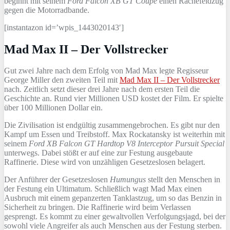
beginnt mit seinem
Ford Falcon XB GT Coupé
einen Rachefeldzug
gegen die Motorradbande.
[instantazon id=’wpis_1443020143′]
Mad Max II – Der Vollstrecker
Gut zwei Jahre nach dem Erfolg von Mad Max legte Regisseur
George Miller den zweiten Teil mit
Mad Max II – Der Vollstrecker
nach. Zeitlich setzt dieser drei Jahre nach dem ersten Teil die
Geschichte an. Rund vier Millionen USD kostet der Film. Er spielte
über 100 Millionen Dollar ein.
Die Zivilisation ist endgültig zusammengebrochen. Es gibt nur den
Kampf um Essen und Treibstoff. Max Rockatansky ist weiterhin mit
seinem
Ford XB Falcon GT Hardtop V8 Interceptor Pursuit Special
unterwegs. Dabei stößt er auf eine zur Festung ausgebaute
Raffinerie. Diese wird von unzähligen Gesetzeslosen belagert.
Der Anführer der Gesetzeslosen
Humungus
stellt den Menschen in
der Festung ein Ultimatum. Schließlich wagt Mad Max einen
Ausbruch mit einem gepanzerten Tanklastzug, um so das Benzin in
Sicherheit zu bringen. Die Raffinerie wird beim Verlassen
gesprengt. Es kommt zu einer gewaltvollen Verfolgungsjagd, bei der
sowohl viele Angreifer als auch Menschen aus der Festung sterben.