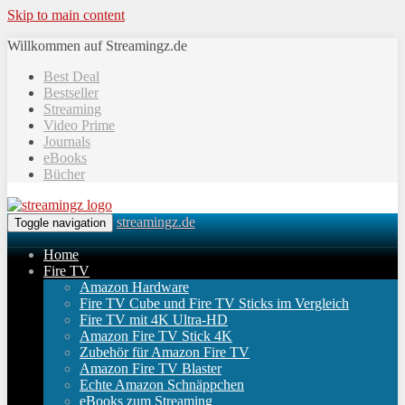
Skip to main content
Willkommen auf Streamingz.de
Best Deal
Bestseller
Streaming
Video Prime
Journals
eBooks
Bücher
streamingz.de
Toggle navigation
Home
Fire TV
Amazon Hardware
Fire TV Cube und Fire TV Sticks im Vergleich
Fire TV mit 4K Ultra-HD
Amazon Fire TV Stick 4K
Zubehör für Amazon Fire TV
Amazon Fire TV Blaster
Echte Amazon Schnäppchen
eBooks zum Streaming