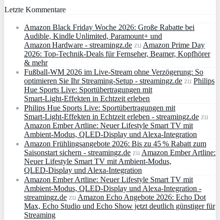
Letzte Kommentare
Amazon Black Friday Woche 2026: Große Rabatte bei
Audible, Kindle Unlimited, Paramount+ und
Amazon Hardware - streamingz.de
zu
Amazon Prime Day
2026: Top-Technik-Deals für Fernseher, Beamer, Kopfhörer
& mehr
Fußball-WM 2026 im Live-Stream ohne Verzögerung: So
optimieren Sie Ihr Streaming-Setup - streamingz.de
zu
Philips
Hue Sports Live: Sportübertragungen mit
Smart‑Light‑Effekten in Echtzeit erleben
Philips Hue Sports Live: Sportübertragungen mit
Smart‑Light‑Effekten in Echtzeit erleben - streamingz.de
zu
Amazon Ember Artline: Neuer Lifestyle Smart TV mit
Ambient‑Modus, QLED‑Display und Alexa‑Integration
Amazon Frühlingsangebote 2026: Bis zu 45 % Rabatt zum
Saisonstart sichern - streamingz.de
zu
Amazon Ember Artline:
Neuer Lifestyle Smart TV mit Ambient‑Modus,
QLED‑Display und Alexa‑Integration
Amazon Ember Artline: Neuer Lifestyle Smart TV mit
Ambient‑Modus, QLED‑Display und Alexa‑Integration -
streamingz.de
zu
Amazon Echo Angebote 2026: Echo Dot
Max, Echo Studio und Echo Show jetzt deutlich günstiger für
Streaming