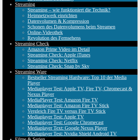
Streaming
Streaming – wie funktioniert die Technik?
Heimnetzwerk einrichten
Datenvolumen & Kompression
Schonen des Datenvolumens beim Streamen
Online-Videothek
Revolution des Fernsehens
Streaming Check
Amazon Prime Video im Detail
Streaming Check: Apple iTunes
Streaming Check: Netflix
Streaming Check: Snap by Sky
Streaming Ware
Bestseller Streaming Hardware: Top 10 der Media
Player
Mediaplayer Test: Apple TV, Fire TV, Chromecast &
Nexus Player
MediaPlayer Test: Amazon Fire TV
Mediaplayer Test: Amazon Fire TV Stick
Vergleich Fire TV versus Fire TV Stick
Mediaplayer Test: Apple TV
Mediaplayer Test: Google Chromecast
Mediaplayer Text: Google Nexus Player
Mediaplayer Test: Nvidia Shield Android TV
Filme & Serien