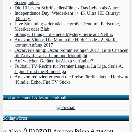
Serienjunkies
Die 10 besten Schriftsteller-Filme - Das Leben als Autor
Independence Day: Wiederkehr (+ 4K Ultra HD-Bluray)
[Blu-ray]
Live Streaming – der nächste große Trend mit Periscope,
Meerkat oder Blab
Stranger Things – die neue Mystery-Serie auf Netflix
Amazon Video: The Man in the High Castle - 2. Staffel
kommt Anfang 2017
Oscarverleihung: Oscar Nominierungen 2017. Gute Chancen
für Arrival, La La Land und Moonlight
Auf welchen Geräten ist Alexa verfügbar?
Fußball: TV-Rechte für Premier League, La Liga, Serie A,
Ligue 1 und die Bundesliga
Amazon reduziert erneuert die Preise für die eigene Hardware
(Kindle, Echo, Fire TV Stick)
Jetzt anschauen! Alles nur Fußball!
Schlagwörter
Amazon
Amazon
Amazon Prime
Alexa
4k