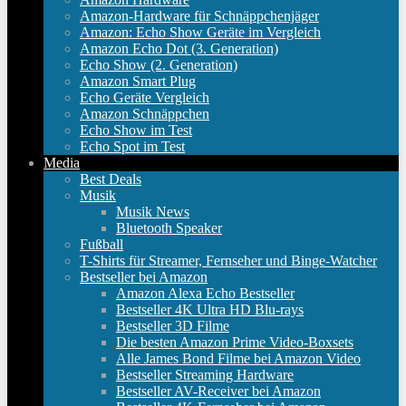
Amazon-Hardware für Schnäppchenjäger
Amazon: Echo Show Geräte im Vergleich
Amazon Echo Dot (3. Generation)
Echo Show (2. Generation)
Amazon Smart Plug
Echo Geräte Vergleich
Amazon Schnäppchen
Echo Show im Test
Echo Spot im Test
Media
Best Deals
Musik
Musik News
Bluetooth Speaker
Fußball
T-Shirts für Streamer, Fernseher und Binge-Watcher
Bestseller bei Amazon
Amazon Alexa Echo Bestseller
Bestseller 4K Ultra HD Blu-rays
Bestseller 3D Filme
Die besten Amazon Prime Video-Boxsets
Alle James Bond Filme bei Amazon Video
Bestseller Streaming Hardware
Bestseller AV-Receiver bei Amazon