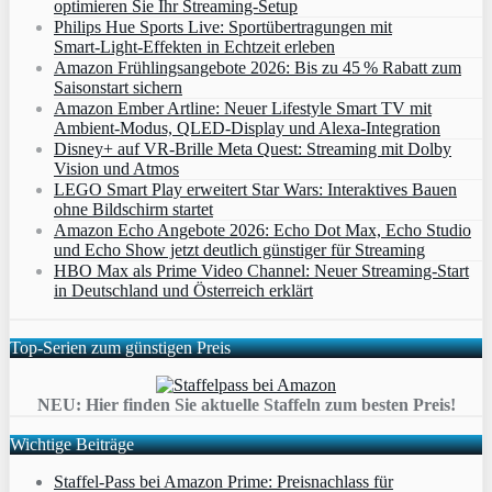
optimieren Sie Ihr Streaming-Setup
Philips Hue Sports Live: Sportübertragungen mit
Smart‑Light‑Effekten in Echtzeit erleben
Amazon Frühlingsangebote 2026: Bis zu 45 % Rabatt zum
Saisonstart sichern
Amazon Ember Artline: Neuer Lifestyle Smart TV mit
Ambient‑Modus, QLED‑Display und Alexa‑Integration
Disney+ auf VR-Brille Meta Quest: Streaming mit Dolby
Vision und Atmos
LEGO Smart Play erweitert Star Wars: Interaktives Bauen
ohne Bildschirm startet
Amazon Echo Angebote 2026: Echo Dot Max, Echo Studio
und Echo Show jetzt deutlich günstiger für Streaming
HBO Max als Prime Video Channel: Neuer Streaming‑Start
in Deutschland und Österreich erklärt
Top-Serien zum günstigen Preis
NEU: Hier finden Sie aktuelle Staffeln zum besten Preis!
Wichtige Beiträge
Staffel-Pass bei Amazon Prime: Preisnachlass für