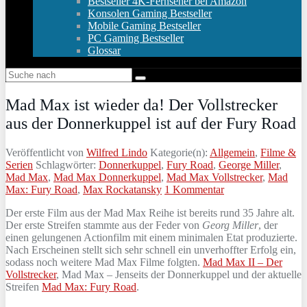
Bestseller 4K-Fernseher bei Amazon
Konsolen Gaming Bestseller
Mobile Gaming Bestseller
PC Gaming Bestseller
Glossar
Mad Max ist wieder da! Der Vollstrecker
aus der Donnerkuppel ist auf der Fury Road
Veröffentlicht von
Wilfred Lindo
Kategorie(n):
Allgemein
,
Filme &
Serien
Schlagwörter:
Donnerkuppel
,
Fury Road
,
George Miller
,
Mad Max
,
Mad Max Donnerkuppel
,
Mad Max Vollstrecker
,
Mad
Max: Fury Road
,
Max Rockatansky
1 Kommentar
Der erste Film aus der Mad Max Reihe ist bereits rund 35 Jahre alt.
Der erste Streifen stammte aus der Feder von
Georg Miller
, der
einen gelungenen Actionfilm mit einem minimalen Etat produzierte.
Nach Erscheinen stellt sich sehr schnell ein unverhoffter Erfolg ein,
sodass noch weitere Mad Max Filme folgten.
Mad Max II – Der
Vollstrecker
, Mad Max – Jenseits der Donnerkuppel und der aktuelle
Streifen
Mad Max: Fury Road
.