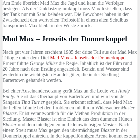
Am Ende überlebt Mad Max die Jagd und kann die Verfolger
besiegen. Als der Tanklastzug umkippt muss Max feststellen, dass
der Tank nur mit Sand beladen war. Die Bewohner haben in der
Zwischenzeit den wertvollen Treibstoff in einem alten Schulbus
transportiert. Max bleibt in der Wüste zurück.
Mad Max – Jenseits der Donnerkuppel
Nach gut vier Jahren erschient 1985 der dritte Teil aus der Mad Max
Trilogie unter dem Titel
Mad Max – Jenseits der Donnerkuppel
.
Erneut führte
George Miller
die Regie. Inhaltlich ist der Film rund
20 Jahre nach dem Erstling angesiedelt. Benzin und Wasser sind
weiterhin die wichtigsten Handelsgüter, die in der Siedlung
Bartertown gehandelt werden.
Bei einer Auseinandersetzung gerät Max an die Leute von
Aunty
Entity
. Sie ist das Oberhaupt von Bartertown und wird von der
Sängerin
Tina Turner
gespielt. Sie erkennt schnell, dass Mad Max
ihr helfen könnte bei den Problemen mit ihrem Widersacher
Master
Blaster
. Er ist verantwortlich für die Methan-Produktion in der
Siedlung. Master Blaster ist eine Einheit aus dem dummen Hünen
Blaster
und dem intelligenten und kleinwüchsigen
Master
. Nach
einem Streit muss Max gegen den übermächtigen
Blaster
in der
Donnerkuppel antreten. In der kuppelförmigen Arena kommt es zum