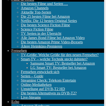
Die besten Filme und Serien …
Amazon Channels
Aktuelle Top-Serien
Die 25 besten Filme bei Amazon
Netflix: Die 12 besten Original Series
Die besten Science Fiction Filme
Science Fiction Filme
TV Serien in der Übersicht
Alle James Bond Filme bei Amazon Video
Die besten Amazon Prime Video-Boxsets
Ältere Heimkino-Premieren
Fernsehen
TV-Größe: Welche Größe für den neuen Fernseher?
Smart-TV – welche Technik steckt dahinter?
Samsung Smart TV: Bestseller bei Amazon
LG Smart TV: Bestseller bei Amazon
Fernsehen entwickelt sich
Serien – Guide
Streaming Check: Telekom Entertain
Online-Mediatheken
Umstellung auf DVB-T2 HD
Die besten Alternativen zu DVB-T2?
Live-Streams
Echo
Amazon Hardware