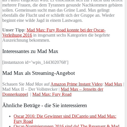
mehrere Frauen, die dem Tyrannen gesunde Nachkommen gebären
sollen. Gemeinsam sucht man das Grüne Land. Max gelingt
ebenfalls die Flucht und er schließt sich der Gruppe an. Wieder
beginnt eine wilde Jagd in einem Lastwagen.
Unser Tipp
:
Mad Max: Fury Road konnte bei der Oscar-
Verleihung 2016
in insgesamt sechs Kategorien die begehrte
Auszeichnung bekommen.
Interessantes zu Mad Max
[instantazon id=’wpis_1443020768′]
Mad Max als Streaming-Angebot
Schauen Sie
Mad Max
auf
Amazon Prime Instant Video
:
Mad Max
|
Mad Max II – Der Vollstrecker |
Mad Max – Jenseits der
Donnerkuppel
|
Mad Max: Fury Road
Ähnliche Beträge - die Sie interessieren
Oscar 2016: Die Gewinner sind DiCaprio und Mad Max:
Fury Road
Oscar-Nominierungen 2016 sind da! The Revenant & Mad