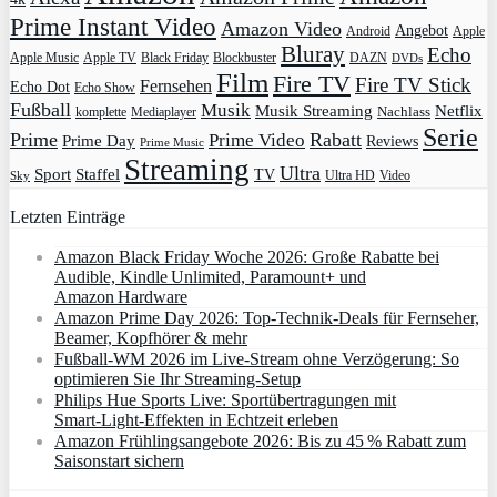
Prime Instant Video
Amazon Video
Angebot
Apple
Android
Bluray
Echo
Apple Music
Apple TV
Blockbuster
DAZN
Black Friday
DVDs
Film
Fire TV
Fire TV Stick
Fernsehen
Echo Dot
Echo Show
Fußball
Musik
Musik Streaming
Netflix
Mediaplayer
Nachlass
komplette
Serie
Prime
Rabatt
Prime Video
Prime Day
Reviews
Prime Music
Streaming
Ultra
Sport
Staffel
TV
Ultra HD
Video
Sky
Letzten Einträge
Amazon Black Friday Woche 2026: Große Rabatte bei
Audible, Kindle Unlimited, Paramount+ und
Amazon Hardware
Amazon Prime Day 2026: Top-Technik-Deals für Fernseher,
Beamer, Kopfhörer & mehr
Fußball-WM 2026 im Live-Stream ohne Verzögerung: So
optimieren Sie Ihr Streaming-Setup
Philips Hue Sports Live: Sportübertragungen mit
Smart‑Light‑Effekten in Echtzeit erleben
Amazon Frühlingsangebote 2026: Bis zu 45 % Rabatt zum
Saisonstart sichern