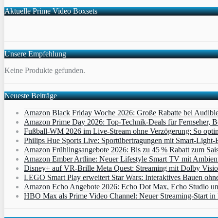
Aktuelle Prime Video Boxsets
Unsere Empfehlung
Keine Produkte gefunden.
Neueste Beiträge
Amazon Black Friday Woche 2026: Große Rabatte bei Audibl
Amazon Prime Day 2026: Top-Technik-Deals für Fernseher, 
Fußball-WM 2026 im Live-Stream ohne Verzögerung: So optimi
Philips Hue Sports Live: Sportübertragungen mit Smart‑Light‑E
Amazon Frühlingsangebote 2026: Bis zu 45 % Rabatt zum Saiso
Amazon Ember Artline: Neuer Lifestyle Smart TV mit Ambien
Disney+ auf VR-Brille Meta Quest: Streaming mit Dolby Visi
LEGO Smart Play erweitert Star Wars: Interaktives Bauen ohne 
Amazon Echo Angebote 2026: Echo Dot Max, Echo Studio und E
HBO Max als Prime Video Channel: Neuer Streaming‑Start in D