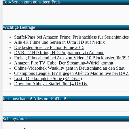
Top-Serien zum günstigen Preis
Wichtige Beiträge
Staffel-Pass bei Amazon Prime: Preisnachlass für Serienjunkies
Alle 4K Filme und Serien in Ultra HD auf Netflix
Die besten Science Fiction Filme 2015
DVB-T2 HD bringt HD-Programme via Antenne
Freitag Filmeabend bei Amazon Video: 10 Blockbuster für 99 
Amazon Fire TV Cube: Der Streaming-Würfel kommt
Online-Videothek Wuaki.tv geht in Deutschland an den Start
Champions League: BVB gegen Atlético Madrid live bei DA
Lost - Die komplette Serie (37 Discs)
Downton Abbey - Staffel fünf [4 DVDs]
Jetzt anschauen! Alles nur Fußball!
Schlagwörter