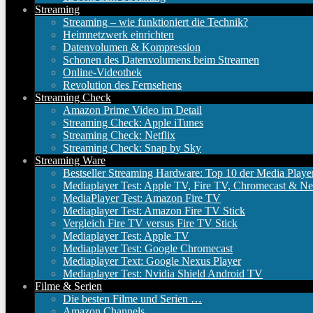
Streaming
Streaming – wie funktioniert die Technik?
Heimnetzwerk einrichten
Datenvolumen & Kompression
Schonen des Datenvolumens beim Streamen
Online-Videothek
Revolution des Fernsehens
Streaming Check
Amazon Prime Video im Detail
Streaming Check: Apple iTunes
Streaming Check: Netflix
Streaming Check: Snap by Sky
Streaming Ware
Bestseller Streaming Hardware: Top 10 der Media Playe
Mediaplayer Test: Apple TV, Fire TV, Chromecast & Ne
MediaPlayer Test: Amazon Fire TV
Mediaplayer Test: Amazon Fire TV Stick
Vergleich Fire TV versus Fire TV Stick
Mediaplayer Test: Apple TV
Mediaplayer Test: Google Chromecast
Mediaplayer Text: Google Nexus Player
Mediaplayer Test: Nvidia Shield Android TV
Filme & Serien
Die besten Filme und Serien …
Amazon Channels