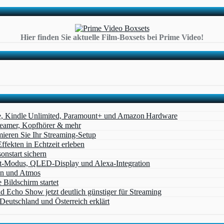
Hier finden Sie aktuelle Film-Boxsets bei Prime Video!
e, Kindle Unlimited, Paramount+ und Amazon Hardware
Beamer, Kopfhörer & mehr
eren Sie Ihr Streaming-Setup
ffekten in Echtzeit erleben
nstart sichern
t‑Modus, QLED‑Display und Alexa‑Integration
on und Atmos
Bildschirm startet
cho Show jetzt deutlich günstiger für Streaming
eutschland und Österreich erklärt