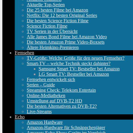
Aktuelle Top-Serien
Die 25 besten Filme bei Amazon
Netflix: Die 12 besten Original Series
Die besten Science Fiction Filme
Science Fiction Filme
TV Serien in der Übersicht
Alle James Bond Filme bei Amazon Video
Die besten Amazon Prime Video-Boxsets
Ältere Heimkino-Premieren
Fernsehen
TV-Größe: Welche Größe für den neuen Fernseher?
Smart-TV – welche Technik steckt dahinter?
Samsung Smart TV: Bestseller bei Amazon
LG Smart TV: Bestseller bei Amazon
Fernsehen entwickelt sich
Serien – Guide
Streaming Check: Telekom Entertain
Online-Mediatheken
Umstellung auf DVB-T2 HD
Die besten Alternativen zu DVB-T2?
Live-Streams
Echo
Amazon Hardware
Amazon-Hardware für Schnäppchenjäger
Amazon: Echo Show Geräte im Vergleich