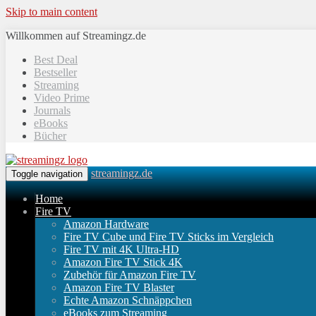
Skip to main content
Willkommen auf Streamingz.de
Best Deal
Bestseller
Streaming
Video Prime
Journals
eBooks
Bücher
streamingz.de
Toggle navigation
Home
Fire TV
Amazon Hardware
Fire TV Cube und Fire TV Sticks im Vergleich
Fire TV mit 4K Ultra-HD
Amazon Fire TV Stick 4K
Zubehör für Amazon Fire TV
Amazon Fire TV Blaster
Echte Amazon Schnäppchen
eBooks zum Streaming