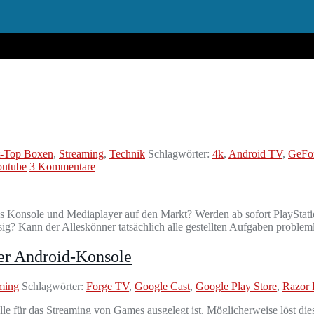
t-Top Boxen
,
Streaming
,
Technik
Schlagwörter:
4k
,
Android TV
,
GeFo
outube
3 Kommentare
 Konsole und Mediaplayer auf den Markt? Werden ab sofort PlayStati
g? Kann der Alleskönner tatsächlich alle gestellten Aufgaben problem
er Android-Konsole
ming
Schlagwörter:
Forge TV
,
Google Cast
,
Google Play Store
,
Razor 
lle für das Streaming von Games ausgelegt ist. Möglicherweise löst die