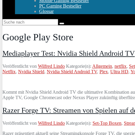
Mobile Gaming Bestseller
PC Gaming Bestseller
Glossar
Google Play Store
Mediaplayer Test: Nvidia Shield Android TV
Veröffentlicht von
Wilfred Lindo
Kategorie(n):
Allgemein
,
netflix
,
Se
Netflix
,
Nvidia Shield
,
Nvidia Shield Android TV
,
Plex
,
Ultra HD
,
Y
Kommt mit Nvidia Shield Android TV die ultimative Kombination aus
Apple TV, Google Chromecast oder Nexus Player zukünftig überflüssi
Razer Forge TV: Streamen von Spielen auf d
Veröffentlicht von
Wilfred Lindo
Kategorie(n):
Set-Top Boxen
,
Strea
Razer präsentiert aktuell seine Streamingkonsole Forge TV, die spezie