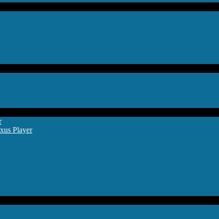
r
xus Player