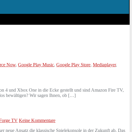
rce Now
,
Google Play Music
,
Google Play Store
,
Mediaplayer
,
on 4 und Xbox One in die Ecke gestellt und sind Amazon Fire TV,
los bewältigen? Wir sagen Ihnen, ob […]
Forge TV
Keine Kommentare
ser neue Ansatz die klassische Spielekonsole in der Zukunft ab. Das