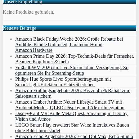
Unsere Empfehlung
Keine Produkte gefunden.
Neueste Beiträge
Amazon Black Friday Woche 2026: Große Rabatte bei
Audible, Kindle Unlimited, Paramount+ und
Amazon Hardware
Amazon Prime Day 2026: Top-Technik-Deals für Fernseher,
Beamer, Kopfhörer & mehr
Fußball-WM 2026 im Live-Stream ohne Verzögerung: So
optimieren Sie Ihr Streaming-Setup
Philips Hue Sports Live: Sportübertragungen mit
Smart‑Light‑Effekten in Echtzeit erleben
Amazon Frühlingsangebote 2026: Bis zu 45 % Rabatt zum
Saisonstart sichern
Amazon Ember Artline: Neuer Lifestyle Smart TV mit
Ambient‑Modus, QLED‑Display und Alexa‑Integration
Disney+ auf VR-Brille Meta Quest: Streaming mit Dolby
Vision und Atmos
LEGO Smart Play erweitert Star Wars: Interaktives Bauen
ohne Bildschirm startet
Amazon Echo Angebote 2026: Echo Dot Max, Echo Studio