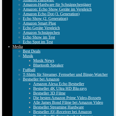
Amazon-Hardware für Schnäppchenjäger
Amazon: Echo Show Geräte im Vergleich
Amazon Echo Dot (3. Generation)
Echo Show (2. Generation)
Amazon Smart Plug
Echo Geräte Vergleich
Amazon Schnäppchen
Echo Show im Test
Echo Spot im Test
Media
Best Deals
Musik
Musik News
Bluetooth Speaker
Fußball
T-Shirts für Streamer, Fernseher und Binge-Watcher
Bestseller bei Amazon
Amazon Alexa Echo Bestseller
Bestseller 4K Ultra HD Blu-rays
Bestseller 3D Filme
Die besten Amazon Prime Video-Boxsets
Alle James Bond Filme bei Amazon Video
Bestseller Streaming Hardware
Bestseller AV-Receiver bei Amazon