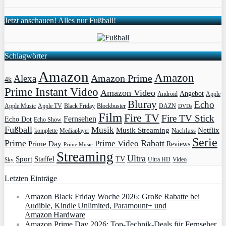
Jetzt anschauen! Alles nur Fußball!
Schlagwörter
Amazon
Amazon
Amazon Prime
Alexa
4k
Prime Instant Video
Amazon Video
Angebot
Apple
Android
Bluray
Echo
Apple Music
Apple TV
Blockbuster
DAZN
Black Friday
DVDs
Film
Fire TV
Fire TV Stick
Fernsehen
Echo Dot
Echo Show
Fußball
Musik
Musik Streaming
Netflix
Mediaplayer
Nachlass
komplette
Serie
Prime
Rabatt
Prime Video
Prime Day
Reviews
Prime Music
Streaming
Ultra
Sport
Staffel
TV
Ultra HD
Video
Sky
Letzten Einträge
Amazon Black Friday Woche 2026: Große Rabatte bei
Audible, Kindle Unlimited, Paramount+ und
Amazon Hardware
Amazon Prime Day 2026: Top-Technik-Deals für Fernseher,