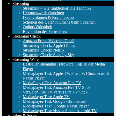
Streaming
Streaming – wie funktioniert die Technik?
Heimnetzwerk einrichten
Datenvolumen & Kompression
Schonen des Datenvolumens beim Streamen
Online-Videothek
Revolution des Fernsehens
Streaming Check
Amazon Prime Video im Detail
Streaming Check: Apple iTunes
Streaming Check: Netflix
Streaming Check: Snap by Sky
Streaming Ware
Bestseller Streaming Hardware: Top 10 der Media
Player
Mediaplayer Test: Apple TV, Fire TV, Chromecast &
Nexus Player
MediaPlayer Test: Amazon Fire TV
Mediaplayer Test: Amazon Fire TV Stick
Vergleich Fire TV versus Fire TV Stick
Mediaplayer Test: Apple TV
Mediaplayer Test: Google Chromecast
Mediaplayer Text: Google Nexus Player
Mediaplayer Test: Nvidia Shield Android TV
Filme & Serien