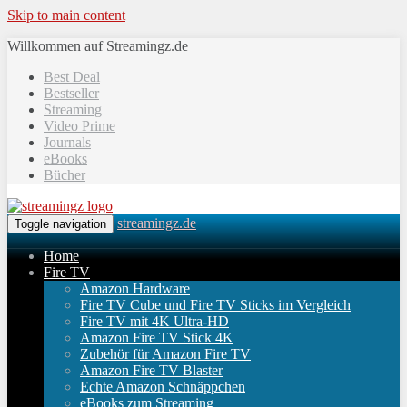
Skip to main content
Willkommen auf Streamingz.de
Best Deal
Bestseller
Streaming
Video Prime
Journals
eBooks
Bücher
streamingz.de
Toggle navigation
Home
Fire TV
Amazon Hardware
Fire TV Cube und Fire TV Sticks im Vergleich
Fire TV mit 4K Ultra-HD
Amazon Fire TV Stick 4K
Zubehör für Amazon Fire TV
Amazon Fire TV Blaster
Echte Amazon Schnäppchen
eBooks zum Streaming