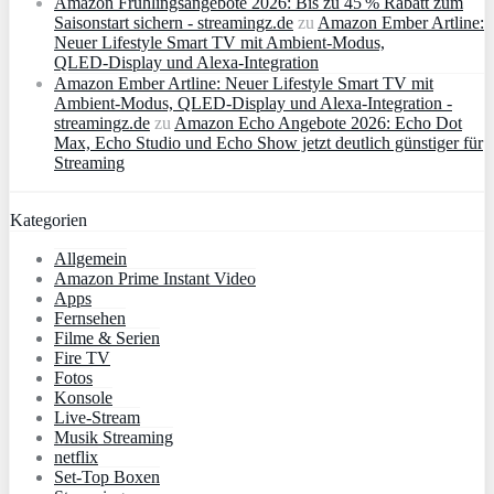
Amazon Frühlingsangebote 2026: Bis zu 45 % Rabatt zum
Saisonstart sichern - streamingz.de
zu
Amazon Ember Artline:
Neuer Lifestyle Smart TV mit Ambient‑Modus,
QLED‑Display und Alexa‑Integration
Amazon Ember Artline: Neuer Lifestyle Smart TV mit
Ambient‑Modus, QLED‑Display und Alexa‑Integration -
streamingz.de
zu
Amazon Echo Angebote 2026: Echo Dot
Max, Echo Studio und Echo Show jetzt deutlich günstiger für
Streaming
Kategorien
Allgemein
Amazon Prime Instant Video
Apps
Fernsehen
Filme & Serien
Fire TV
Fotos
Konsole
Live-Stream
Musik Streaming
netflix
Set-Top Boxen