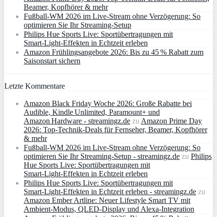
Beamer, Kopfhörer & mehr
Fußball-WM 2026 im Live-Stream ohne Verzögerung: So
optimieren Sie Ihr Streaming-Setup
Philips Hue Sports Live: Sportübertragungen mit
Smart‑Light‑Effekten in Echtzeit erleben
Amazon Frühlingsangebote 2026: Bis zu 45 % Rabatt zum
Saisonstart sichern
Letzte Kommentare
Amazon Black Friday Woche 2026: Große Rabatte bei
Audible, Kindle Unlimited, Paramount+ und
Amazon Hardware - streamingz.de
zu
Amazon Prime Day
2026: Top-Technik-Deals für Fernseher, Beamer, Kopfhörer
& mehr
Fußball-WM 2026 im Live-Stream ohne Verzögerung: So
optimieren Sie Ihr Streaming-Setup - streamingz.de
zu
Philips
Hue Sports Live: Sportübertragungen mit
Smart‑Light‑Effekten in Echtzeit erleben
Philips Hue Sports Live: Sportübertragungen mit
Smart‑Light‑Effekten in Echtzeit erleben - streamingz.de
zu
Amazon Ember Artline: Neuer Lifestyle Smart TV mit
Ambient‑Modus, QLED‑Display und Alexa‑Integration