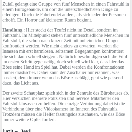
Zufall gelangt eine Gruppe von fünf Menschen in einen Fahrstuhl in
einem Bürogebäude, um dort die unterschiedlichsten Dinge zu
erledigen. Doch die Fahrt endet anders, als sich jeder der Personen
erhofft. Ein Horror auf kleinstem Raum beginnt.
Handlung
: Hier steckt der Teufel nicht im Detail, sondern im
Fahrstuhl. Im Mittelpunkt stehen fünf unterschiedliche Menschen im
Fahrstuhl, die schon nach kurzer Zeit mit unheimlichen Dingen
konfrontiert werden. Wie nicht anders zu erwarten, werden die
Insassen mit erst harmlosen, seltsamen Begegnungen konfrontiert,
die sich dann schnell steigern. Natürlich beschuldigen sich die Fünf
im ersten Schritt gegenseitig, doch schnell wird klar, dass hier das
Böse seine Hand im Spiel hat. Dabei werden die Konfrontationen
immer drastischer. Dabei kann der Zuschauer nur erahnen, was
passiert, denn immer wenn das Böse zuschlägt, geht wie passend
dazu, das Licht aus.
Der zweite Schauplatz spielt sich in der Zentrale des Bürohauses ab.
Hier versuchen mehrere Polizisten und Service-Mitarbeiter den
Fahrstuhl-Insassen zu helfen. Die einzige Verbindung dabei ist die
Verbindung über eine Videokamera im Inneren des Fahrstuhls.
Trotzdem müssen die Helfer fassungslos zuschauen, wie das Böse
immer weitere Opfer fordert.
Fazit – Devil