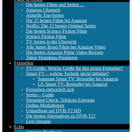
Die besten Filme und Serien …
Amazon Channels
Aktuelle Top-Serien
Die 25 besten Filme bei Amazon
Netflix: Die 12 besten Original Series
Die besten Science Fiction Filme
Science Fiction Filme
TV Serien in der Übersicht
Alle James Bond Filme bei Amazon Video
Die besten Amazon Prime Video-Boxsets
Ältere Heimkino-Premieren
Fernsehen
TV-Größe: Welche Größe für den neuen Fernseher?
Smart-TV – welche Technik steckt dahinter?
Samsung Smart TV: Bestseller bei Amazon
LG Smart TV: Bestseller bei Amazon
Fernsehen entwickelt sich
Serien – Guide
Streaming Check: Telekom Entertain
Online-Mediatheken
Umstellung auf DVB-T2 HD
Die besten Alternativen zu DVB-T2?
Live-Streams
Echo
Amazon Hardware