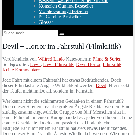
Bestseller 4K-Fernseher bei Amazon
Konsolen Gaming Bestseller
Mobile Gaming Bestseller
PC Gaming Bestseller
Glossar
Devil – Horror im Fahrstuhl (Filmkritik)
Veröffentlicht von
Wilfred Lindo
Kategorie(n):
Filme & Serien
Schlagwörter:
Devil
,
Devil Filmkritik
,
Devil Horror
,
Filmkritik
Keine Kommentare
Jede Fahrt mit einem Fahrstuhl hat etwas Bedrückendes. Doch
dieser Film läst alle Ängste Wirklichkeit werden.
Devil
. Hier steckt
der Teufel nicht im Detail, sondern im Fahrstuhl.
Wer kennt nicht die schlimmsten Gedanken in einem Fahrstuhl?
Doch dieser Streifen lässt die größten Ängste Realität werden. Eine
zufällig zusammengewürfelte Gruppe von fünf Menschen sitzt in
einen Fahrstuhl in einem Bürogebäude fest, jeder von Ihnen hat eine
eigene Geschichte. Doch dann passiert das Unglaubliche!
Fast jede Fahrt mit einem Fahrstuhl hat stets etwas Bedrückendes.
Doch dieser Film lässt alle Ängste Wirklichkeit werden. Wie durch