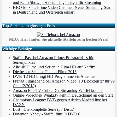
und Echo Show jetzt deutlich günstiger für Streaming
HBO Max als Prime Video Channel: Neuer Streaming‑Start
in Deutschland und Österreich erklärt
Top-Serien zum günstigen Preis
NEU: Hier finden Sie aktuelle Staffeln zum besten Preis!
Wichtige Beiträge
Staffel-Pass bei Amazon Prime: Preisnachlass für
Serienjunkies
Alle 4K Filme und Serien in Ultra HD auf Netflix
Die besten Science Fiction Filme 2015
DVB-T2 HD bringt HD-Programme via Antenne
Freitag Filmeabend bei Amazon Video: 10 Blockbuster für 99
Cent (2/2018)
Amazon Fire TV Cube: Der Streaming-Würfel kommt
Online-Videothek Wuaki.tv geht in Deutschland an den Start
Champions League: BVB gegen Atlético Madrid live bei
DAZN
Lost - Die komplette Serie (37 Discs)
Downton Abbey - Staffel fünf [4 DVDs]